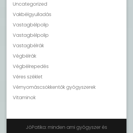
Uncategorized
Vakbélgyulladás
Vastagbélpolip
Vastagbélpolip
Vastagbélrák
Végbélrák
Végbélrepedés
Véres széklet
Vérnyomáscsökkentők gyógyszerek
Vitaminok
JóPatika: minden ami gyógyszer és