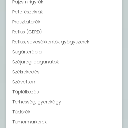
Pajzsmirigyrák
Petefészekrák
Prosztatarák
Reflux (GERD)
Reflux, savcsökkentők gyógyszerek
Sugárterápia
Szájüregi daganatok
Székrekedés
Szövettan
Táplálkozás
Terhesség, gyerekágy
Tüdőrák
Tumormarkerek