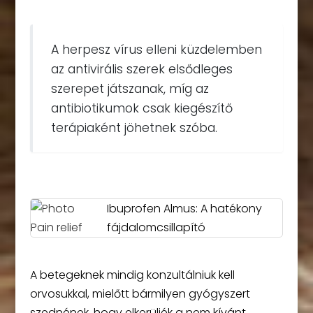
A herpesz vírus elleni küzdelemben
az antivirális szerek elsődleges
szerepet játszanak, míg az
antibiotikumok csak kiegészítő
terápiaként jöhetnek szóba.
Ibuprofen Almus: A hatékony
fájdalomcsillapító
A betegeknek mindig konzultálniuk kell
orvosukkal, mielőtt bármilyen gyógyszert
szednének, hogy elkerüljék a nem kívánt