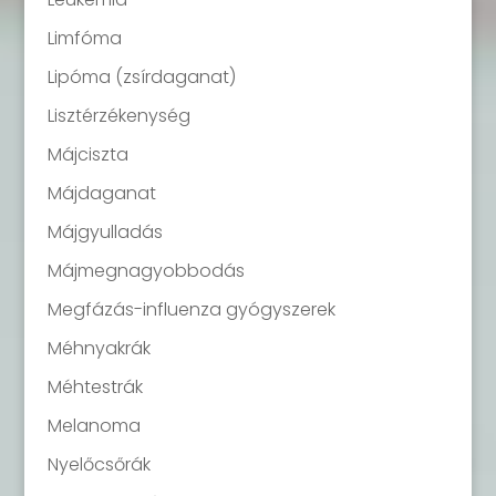
Limfóma
Lipóma (zsírdaganat)
Lisztérzékenység
Májciszta
Májdaganat
Májgyulladás
Májmegnagyobbodás
Megfázás-influenza gyógyszerek
Méhnyakrák
Méhtestrák
Melanoma
Nyelőcsőrák