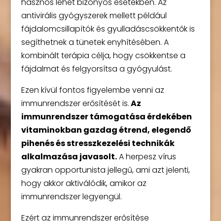
hasznos lehet bizonyos esetekben. Az
antivirális gyógyszerek mellett például
fájdalomcsillapítók és gyulladáscsökkentők is
segíthetnek a tünetek enyhítésében. A
kombinált terápia célja, hogy csökkentse a
fájdalmat és felgyorsítsa a gyógyulást.
Ezen kívül fontos figyelembe venni az
immunrendszer erősítését is.
Az
immunrendszer támogatása érdekében
vitaminokban gazdag étrend, elegendő
pihenés és stresszkezelési technikák
alkalmazása javasolt.
A herpesz vírus
gyakran opportunista jellegű, ami azt jelenti,
hogy akkor aktiválódik, amikor az
immunrendszer legyengül.
Ezért az immunrendszer erősítése