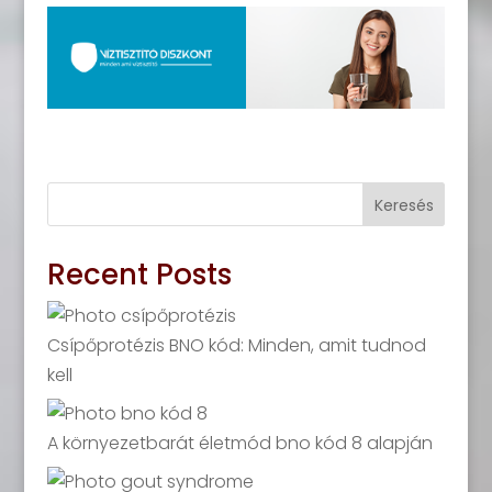
Keresés
Recent Posts
Csípőprotézis BNO kód: Minden, amit tudnod
kell
A környezetbarát életmód bno kód 8 alapján