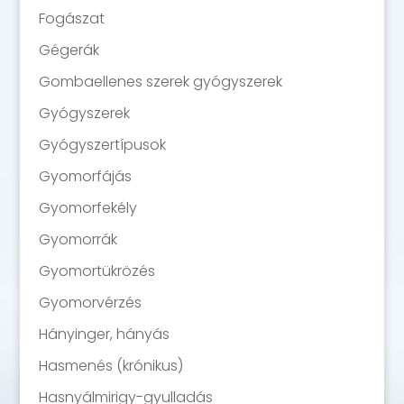
Fogászat
Gégerák
Gombaellenes szerek gyógyszerek
Gyógyszerek
Gyógyszertípusok
Gyomorfájás
Gyomorfekély
Gyomorrák
Gyomortükrözés
Gyomorvérzés
Hányinger, hányás
Hasmenés (krónikus)
Hasnyálmirigy-gyulladás