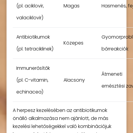
(pl. aciklovir,
Magas
Hasmenés, fej
valaciklovir)
Antibiotikumok
Gyomorprobl
Közepes
(pl. tetraciklinek)
bőrreakciók
Immunerősítők
Átmeneti
(pl. C-vitamin,
Alacsony
emésztési za
echinacea)
A herpesz kezelésében az antibiotikumok
önálló alkalmazása nem ajánlott, de más
kezelési lehetőségekkel való kombinációjuk