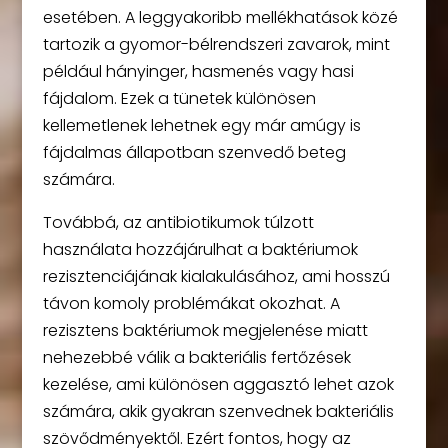
esetében. A leggyakoribb mellékhatások közé
tartozik a gyomor-bélrendszeri zavarok, mint
például hányinger, hasmenés vagy hasi
fájdalom. Ezek a tünetek különösen
kellemetlenek lehetnek egy már amúgy is
fájdalmas állapotban szenvedő beteg
számára.
Továbbá, az antibiotikumok túlzott
használata hozzájárulhat a baktériumok
rezisztenciájának kialakulásához, ami hosszú
távon komoly problémákat okozhat. A
rezisztens baktériumok megjelenése miatt
nehezebbé válik a bakteriális fertőzések
kezelése, ami különösen aggasztó lehet azok
számára, akik gyakran szenvednek bakteriális
szövődményektől. Ezért fontos, hogy az