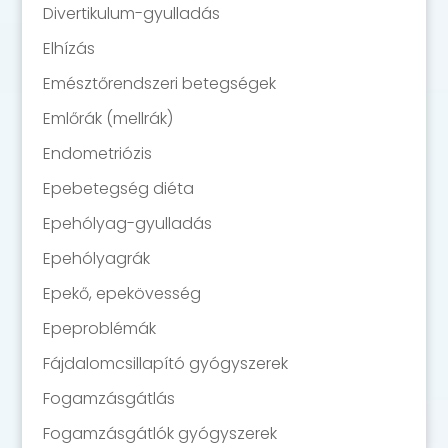
Divertikulum-gyulladás
Elhízás
Emésztőrendszeri betegségek
Emlőrák (mellrák)
Endometriózis
Epebetegség diéta
Epehólyag-gyulladás
Epehólyagrák
Epekő, epekövesség
Epeproblémák
Fájdalomcsillapító gyógyszerek
Fogamzásgátlás
Fogamzásgátlók gyógyszerek