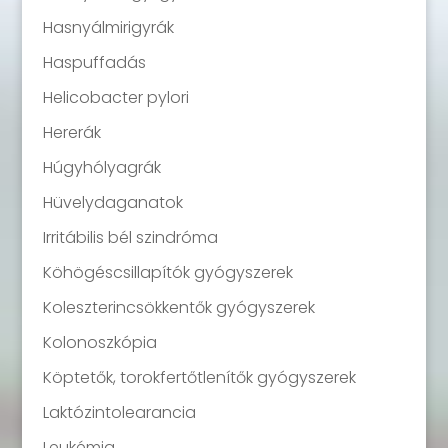
Hasnyálmirigyrák
Haspuffadás
Helicobacter pylori
Hererák
Húgyhólyagrák
Hüvelydaganatok
Irritábilis bél szindróma
Köhögéscsillapítók gyógyszerek
Koleszterincsökkentők gyógyszerek
Kolonoszkópia
Köptetők, torokfertőtlenítők gyógyszerek
Laktózintolearancia
Leukémia