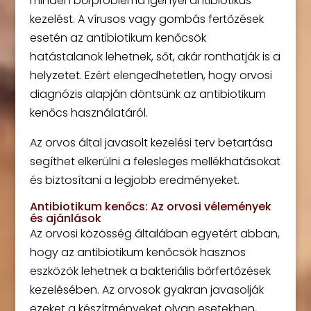
minden bőrprobléma igényel antibiotikus
kezelést. A vírusos vagy gombás fertőzések
esetén az antibiotikum kenőcsök
hatástalanok lehetnek, sőt, akár ronthatják is a
helyzetet. Ezért elengedhetetlen, hogy orvosi
diagnózis alapján döntsünk az antibiotikum
kenőcs használatáról.
Az orvos által javasolt kezelési terv betartása
segíthet elkerülni a felesleges mellékhatásokat
és biztosítani a legjobb eredményeket.
Antibiotikum kenőcs: Az orvosi vélemények
és ajánlások
Az orvosi közösség általában egyetért abban,
hogy az antibiotikum kenőcsök hasznos
eszközök lehetnek a bakteriális bőrfertőzések
kezelésében. Az orvosok gyakran javasolják
ezeket a készítményeket olyan esetekben,