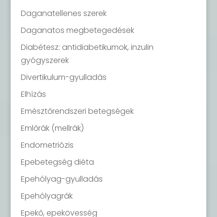
Daganatellenes szerek
Daganatos megbetegedések
Diabétesz: antidiabetikumok, inzulin
gyógyszerek
Divertikulum-gyulladás
Elhízás
Emésztőrendszeri betegségek
Emlőrák (mellrák)
Endometriózis
Epebetegség diéta
Epehólyag-gyulladás
Epehólyagrák
Epekő, epekövesség