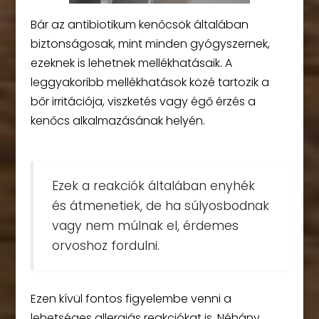
Bár az antibiotikum kenőcsök általában
biztonságosak, mint minden gyógyszernek,
ezeknek is lehetnek mellékhatásaik. A
leggyakoribb mellékhatások közé tartozik a
bőr irritációja, viszketés vagy égő érzés a
kenőcs alkalmazásának helyén.
Ezek a reakciók általában enyhék
és átmenetiek, de ha súlyosbodnak
vagy nem múlnak el, érdemes
orvoshoz fordulni.
Ezen kívül fontos figyelembe venni a
lehetséges allergiás reakciókat is. Néhány