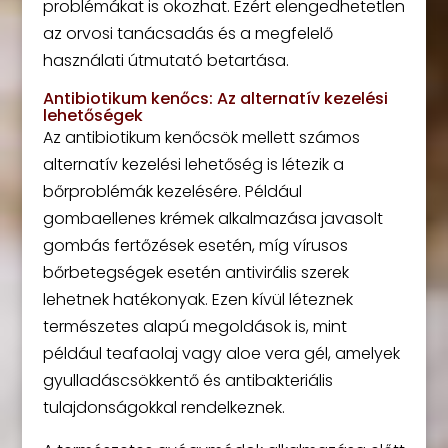
problémákat is okozhat. Ezért elengedhetetlen
az orvosi tanácsadás és a megfelelő
használati útmutató betartása.
Antibiotikum kenőcs: Az alternatív kezelési
lehetőségek
Az antibiotikum kenőcsök mellett számos
alternatív kezelési lehetőség is létezik a
bőrproblémák kezelésére. Például
gombaellenes krémek alkalmazása javasolt
gombás fertőzések esetén, míg vírusos
bőrbetegségek esetén antivirális szerek
lehetnek hatékonyak. Ezen kívül léteznek
természetes alapú megoldások is, mint
például teafaolaj vagy aloe vera gél, amelyek
gyulladáscsökkentő és antibakteriális
tulajdonságokkal rendelkeznek.