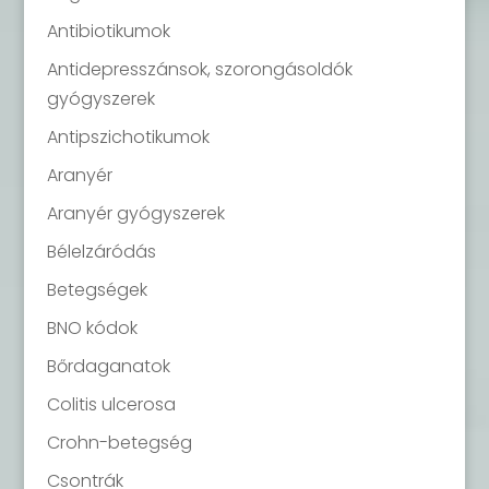
Antibiotikumok
Antidepresszánsok, szorongásoldók
gyógyszerek
Antipszichotikumok
Aranyér
Aranyér gyógyszerek
Bélelzáródás
Betegségek
BNO kódok
Bőrdaganatok
Colitis ulcerosa
Crohn-betegség
Csontrák