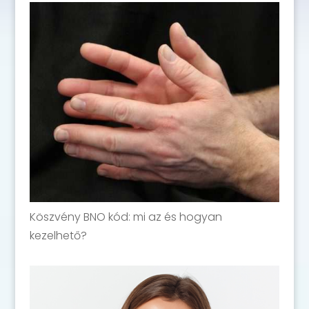
Köszvény BNO kód: mi az és hogyan
kezelhető?