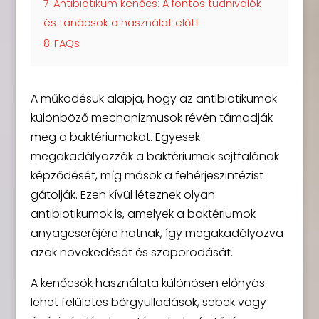
7
Antibiotikum kenőcs: A fontos tudnivalók
és tanácsok a használat előtt
8
FAQs
A működésük alapja, hogy az antibiotikumok
különböző mechanizmusok révén támadják
meg a baktériumokat. Egyesek
megakadályozzák a baktériumok sejtfalának
képződését, míg mások a fehérjeszintézist
gátolják. Ezen kívül léteznek olyan
antibiotikumok is, amelyek a baktériumok
anyagcseréjére hatnak, így megakadályozva
azok növekedését és szaporodását.
A kenőcsök használata különösen előnyös
lehet felületes bőrgyulladások, sebek vagy