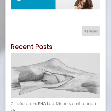
Keresés
Recent Posts
Csípőprotézis BNO kód: Minden, amit tudnod
kell