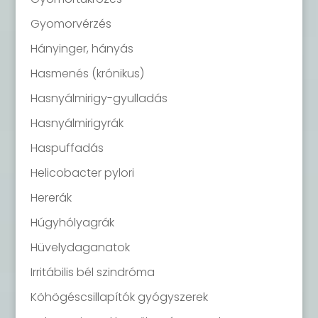
Gyomorvérzés
Hányinger, hányás
Hasmenés (krónikus)
Hasnyálmirigy-gyulladás
Hasnyálmirigyrák
Haspuffadás
Helicobacter pylori
Hererák
Húgyhólyagrák
Hüvelydaganatok
Irritábilis bél szindróma
Köhögéscsillapítók gyógyszerek