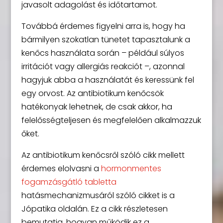
javasolt adagolást és időtartamot.
Továbbá érdemes figyelni arra is, hogy ha
bármilyen szokatlan tünetet tapasztalunk a
kenőcs használata során – például súlyos
irritációt vagy allergiás reakciót –, azonnal
hagyjuk abba a használatát és keressünk fel
egy orvost. Az antibiotikum kenőcsök
hatékonyak lehetnek, de csak akkor, ha
felelősségteljesen és megfelelően alkalmazzuk
őket.
Az antibiotikum kenőcsről szóló cikk mellett
érdemes elolvasni a
hormonmentes
fogamzásgátló tabletta
hatásmechanizmusáról szóló cikket is a
Jópatika oldalán. Ez a cikk részletesen
bemutatja, hogyan működik ez a