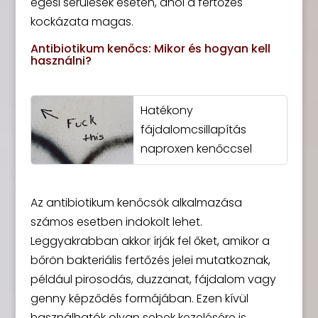
égési sérülések esetén, ahol a fertőzés
kockázata magas.
Antibiotikum kenőcs: Mikor és hogyan kell
használni?
Hatékony
fájdalomcsillapítás
naproxen kenőccsel
Az antibiotikum kenőcsök alkalmazása
számos esetben indokolt lehet.
Leggyakrabban akkor írják fel őket, amikor a
bőrön bakteriális fertőzés jelei mutatkoznak,
például pirosodás, duzzanat, fájdalom vagy
genny képződés formájában. Ezen kívül
használhatók olyan sebek kezelésére is,