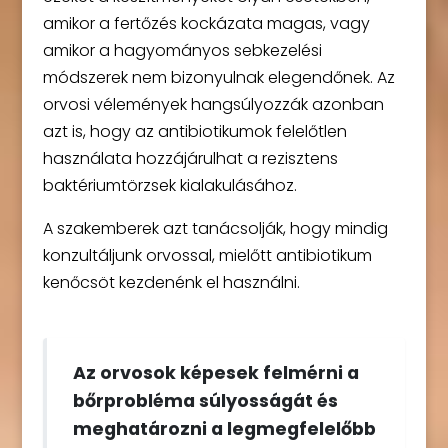
amikor a fertőzés kockázata magas, vagy
amikor a hagyományos sebkezelési
módszerek nem bizonyulnak elegendőnek. Az
orvosi vélemények hangsúlyozzák azonban
azt is, hogy az antibiotikumok felelőtlen
használata hozzájárulhat a rezisztens
baktériumtörzsek kialakulásához.
A szakemberek azt tanácsolják, hogy mindig
konzultáljunk orvossal, mielőtt antibiotikum
kenőcsöt kezdenénk el használni.
Az orvosok képesek felmérni a
bőrprobléma súlyosságát és
meghatározni a legmegfelelőbb