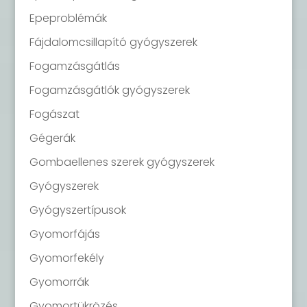
Epeproblémák
Fájdalomcsillapító gyógyszerek
Fogamzásgátlás
Fogamzásgátlók gyógyszerek
Fogászat
Gégerák
Gombaellenes szerek gyógyszerek
Gyógyszerek
Gyógyszertípusok
Gyomorfájás
Gyomorfekély
Gyomorrák
Gyomortükrözés