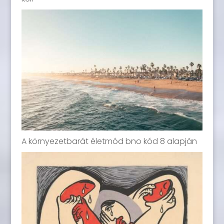
A környezetbarát életmód bno kód 8 alapján