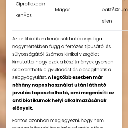
Ciprofloxacin
Magas
baktÃ©rium
kenÅcs
ellen
Az antibiotikum kenőcsök hatékonysága
nagymértékben függ a fertőzés típusától és
súlyosságától. Számos klinikai vizsgálat
kimutatta, hogy ezek a készítmények gyorsan
csökkenthetik a gyulladást és elősegíthetik a
sebgyógyulást.
A legtöbb esetben már
néhány napos használat után látható
javulás tapasztalható, ami megerősíti az
antibiotikumok helyi alkalmazásának
előnyeit.
Fontos azonban megjegyezni, hogy nem