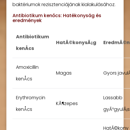
baktériumok rezisztenciájának kialakulásához.
Antibiotikum kenőcs: Hatékonyság és
eredmények
Antibiotikum
HatÃ©konysÃ¡g
EredmÃ©n
kenÅcs
Amoxicillin
Magas
Gyors javul
kenÅcs
Erythromycin
Lassabb
KÃ¶zepes
kenÅcs
gyÃ³gyulÃ¡s
HatÃ©kony