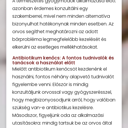
A természetes gyógymódok alkalmazása előtt
azonban érdemes konzultálni egy
szakemberrel, mivel nem minden alternatíva
bizonyulhat hatékonynak minden esetben. Az
orvos segíthet meghatározni az adott
bőrprobléma legmegfelelőbb kezelését és
elkerülni az esetleges mellékhatásokat.
Antibiotikum kenőcs: A fontos tudnivalók és
tanácsok a használat előtt
Mielőtt antibiotikum kenőcsöt kezdenénk el
használni, fontos néhány alapvető tudnivalót
figyelembe venni. Először is mindig
konzultáljunk orvossal vagy gyógyszerésszel,
hogy megbizonyosodjunk arról, hogy valóban
szükség van-e antibiotikus kezelésre.
Másodszor, figyeljünk oda az alkalmazási
utasításokra: mindig tartsuk be az orvos által