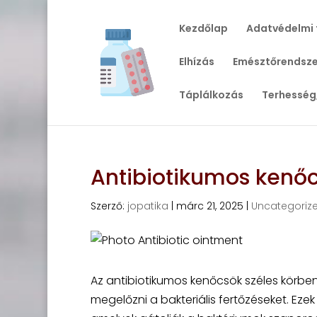
Kezdőlap
Adatvédelmi 
Elhízás
Emésztőrendsze
Táplálkozás
Terhesség
Antibiotikumos kenőc
Szerző:
jopatika
|
márc 21, 2025
|
Uncategoriz
Az antibiotikumos kenőcsök széles körben
megelőzni a bakteriális fertőzéseket. E