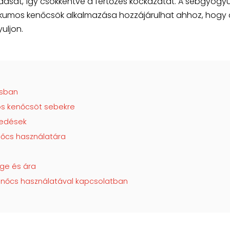
ását, így csökkentve a fertőzés kockázatát. A sebgyógy
otikumos kenőcsök alkalmazása hozzájárulhat ahhoz, hogy
uljon.
ásban
mos kenőcsöt sebekre
kedések
nőcs használatára
ge és ára
enőcs használatával kapcsolatban