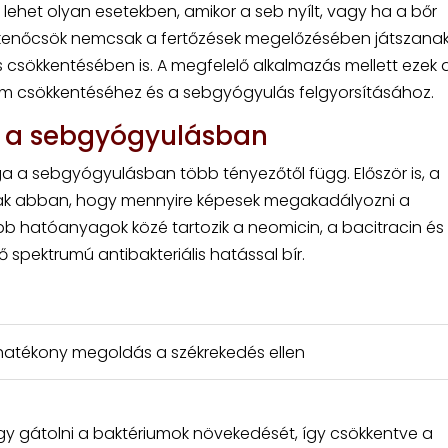
ehet olyan esetekben, amikor a seb nyílt, vagy ha a bőr
s kenőcsök nemcsak a fertőzések megelőzésében játszana
 csökkentésében is. A megfelelő alkalmazás mellett ezek 
om csökkentéséhez és a sebgyógyulás felgyorsításához.
 a sebgyógyulásban
 a sebgyógyulásban több tényezőtől függ. Először is, a
nak abban, hogy mennyire képesek megakadályozni a
b hatóanyagok közé tartozik a neomicin, a bacitracin és
spektrumú antibakteriális hatással bír.
: hatékony megoldás a székrekedés ellen
gy gátolni a baktériumok növekedését, így csökkentve a