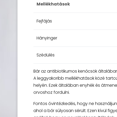
Mellékhatások
Fejfájás
Hányinger
Szédülés
Bár az antibiotikumos kenőcsök általába
A leggyakoribb mellékhatások közé tartozi
helyén. Ezek általában enyhék és átmene
orvoshoz fordulni.
Fontos óvintézkedés, hogy ne használjunk
ahol a bőr súlyosan sérült. Ezen kívül fig