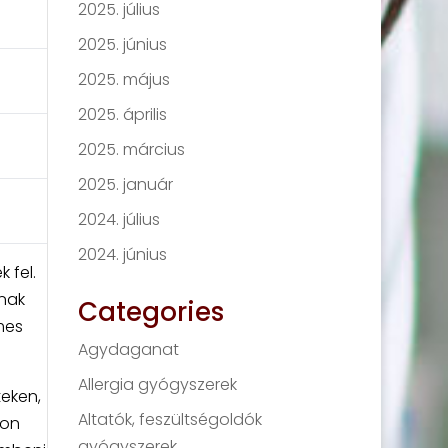
2025. július
2025. június
2025. május
2025. április
2025. március
2025. január
2024. július
2024. június
 fel.
ának
Categories
mes
Agydaganat
Allergia gyógyszerek
teken,
Altatók, feszültségoldók
von
gyógyszerek