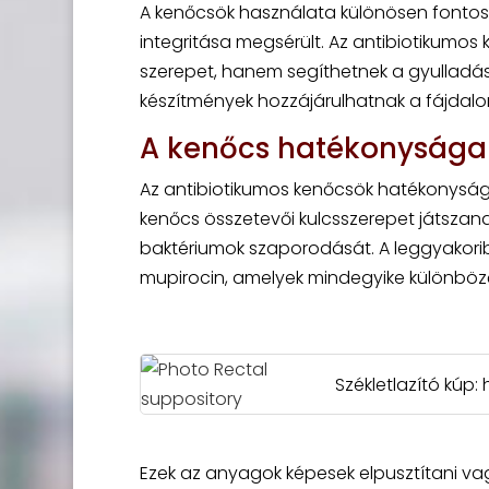
A kenőcsök használata különösen fontos l
integritása megsérült. Az antibiotikumo
szerepet, hanem segíthetnek a gyulladás
készítmények hozzájárulhatnak a fájdal
A kenőcs hatékonysága
Az antibiotikumos kenőcsök hatékonysága
kenőcs összetevői kulcsszerepet játsza
baktériumok szaporodását. A leggyakorib
mupirocin, amelyek mindegyike különböző 
Székletlazító kúp
Ezek az anyagok képesek elpusztítani va