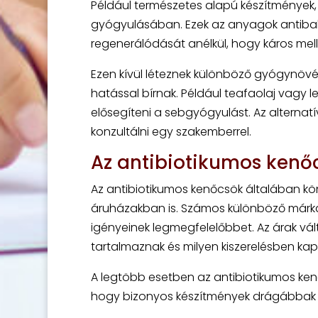
Például természetes alapú készítmények, 
gyógyulásában. Ezek az anyagok antibakte
regenerálódását anélkül, hogy káros me
Ezen kívül léteznek különböző gyógynövén
hatással bírnak. Például teafaolaj vagy 
elősegíteni a sebgyógyulást. Az altern
konzultálni egy szakemberrel.
Az antibiotikumos kenő
Az antibiotikumos kenőcsök általában k
áruházakban is. Számos különböző márka é
igényeinek legmegfelelőbbet. Az árak vá
tartalmaznak és milyen kiszerelésben kap
A legtöbb esetben az antibiotikumos ke
hogy bizonyos készítmények drágábbak l