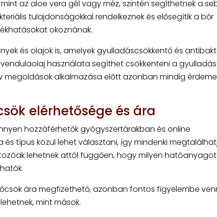
mint az aloe vera gél vagy méz, szintén segíthetnek a se
riális tulajdonságokkal rendelkeznek és elősegítik a bőr
llékhatásokat okoznának.
yek és olajok is, amelyek gyulladáscsökkentő és antibakte
levendulaolaj használata segíthet csökkenteni a gyulladás
atív megoldások alkalmazása előtt azonban mindig érdeme
csök elérhetősége és ára
önnyen hozzáférhetők gyógyszertárakban és online
s típus közül lehet választani, így mindenki megtalálhat
ltozóak lehetnek attól függően, hogy milyen hatóanyagot
hatók.
nőcsök ára megfizethető, azonban fontos figyelembe venn
ehetnek, mint mások.