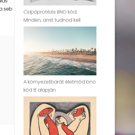
ulás
 a seb
Csípőprotézis BNO kód:
Minden, amit tudnod kell
A környezetbarát életmód bno
kód 8 alapján