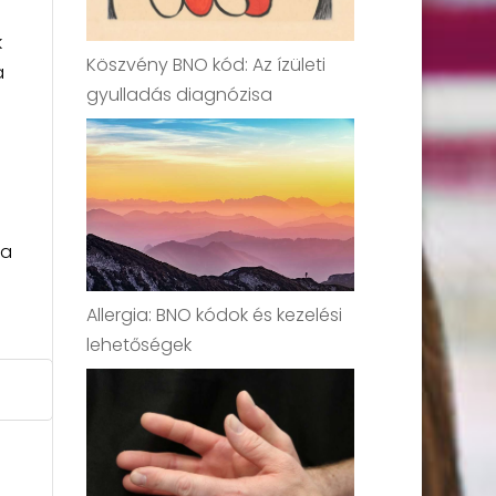
k
Köszvény BNO kód: Az ízületi
a
gyulladás diagnózisa
 a
Allergia: BNO kódok és kezelési
lehetőségek