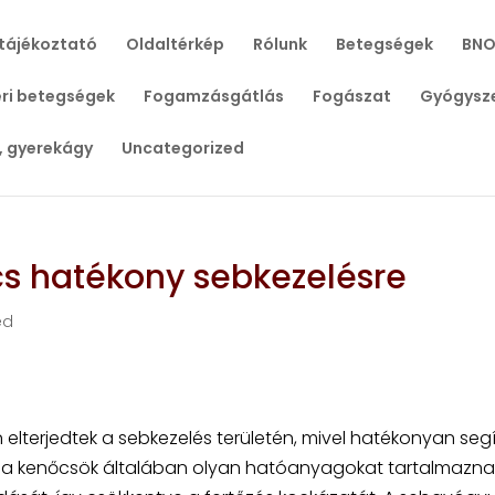
tájékoztató
Oldaltérkép
Rólunk
Betegségek
BNO
ri betegségek
Fogamzásgátlás
Fogászat
Gyógysz
, gyerekágy
Uncategorized
s hatékony sebkezelésre
ed
 elterjedtek a sebkezelés területén, mivel hatékonyan seg
zek a kenőcsök általában olyan hatóanyagokat tartalmazna