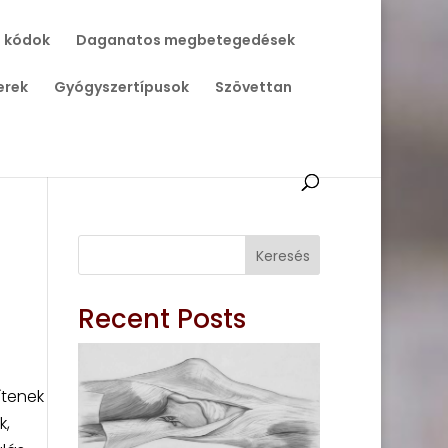
 kódok
Daganatos megbetegedések
erek
Gyógyszertípusok
Szövettan
Keresés
Recent Posts
ítenek
k,