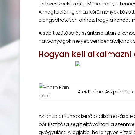
fertőzés kockázatát. Másodszor, a kenő
A megfelelő higiéniás körülmények között
elengedhetetlen ahhoz, hogy a kenőcs ma
A seb tisztítása és szárítása után a ken
hatóanyagok mélyebben behatoljanak a b
Hogyan kell alkalmazni
A cikk címe: Aszpirin Plu
Az antibiotikumos kenőcs alkalmazása előt
bőr tisztítása segít eltávolítani a szen
gyógyulást. A legjobb, ha langyos vízze