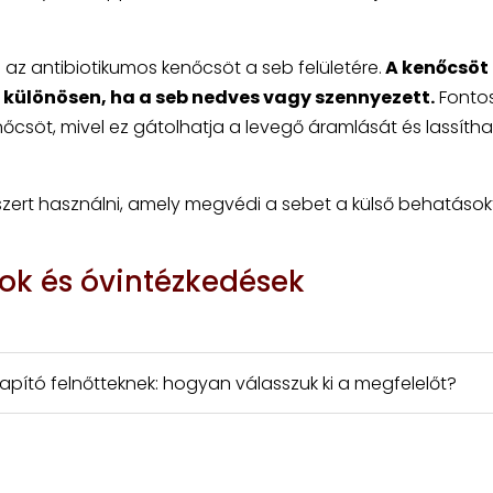
i az antibiotikumos kenőcsöt a seb felületére.
A kenőcsöt
 különösen, ha a seb nedves vagy szennyezett.
Fonto
őcsöt, mivel ez gátolhatja a levegő áramlását és lassítha
tszert használni, amely megvédi a sebet a külső behatások
ok és óvintézkedések
lapító felnőtteknek: hogyan válasszuk ki a megfelelőt?