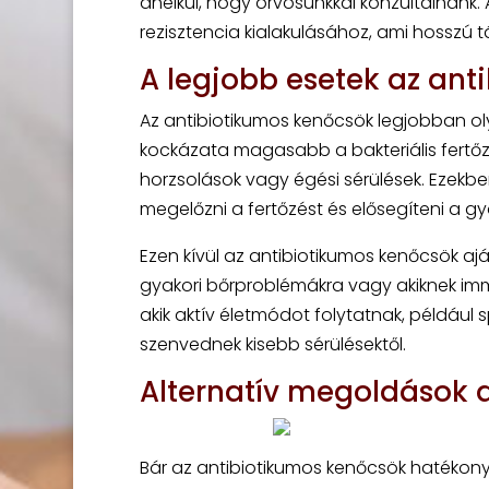
anélkül, hogy orvosunkkal konzultálnánk.
rezisztencia kialakulásához, ami hosszú
A legjobb esetek az ant
Az antibiotikumos kenőcsök legjobban o
kockázata magasabb a bakteriális fertőz
horzsolások vagy égési sérülések. Ezekb
megelőzni a fertőzést és elősegíteni a g
Ezen kívül az antibiotikumos kenőcsök aj
gyakori bőrproblémákra vagy akiknek im
akik aktív életmódot folytatnak, például 
szenvednek kisebb sérülésektől.
Alternatív megoldások a
Bár az antibiotikumos kenőcsök hatékonya