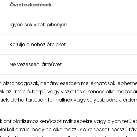
Óvintézkedések
Igyon sok vizet, pihenjen
Kerülje a nehéz ételeket
Ne vezessen járművet
n biztonságosak, néhány esetben mellékhatások léphetnek
k az irritáció, bőrpír vagy viszketés a kenőcs alkalmazás
tiek, de ha tartósan fennállnak vagy súlyosbodnak, érde
 antibiotikumos kenőcsöt nyílt sebekre vagy olyan terüle
yelni kell arra is, hogy ne alkalmazzuk a kenőcsöt hosszú tá