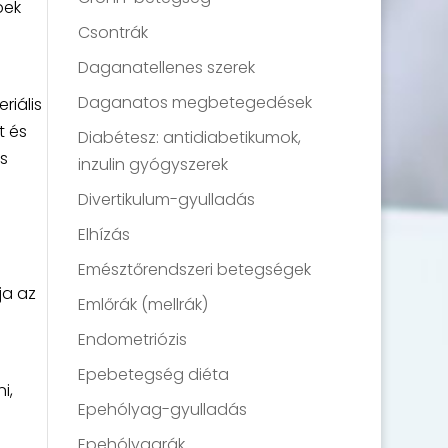
bek
Csontrák
Daganatellenes szerek
Daganatos megbetegedések
riális
t és
Diabétesz: antidiabetikumok,
s
inzulin gyógyszerek
Divertikulum-gyulladás
Elhízás
Emésztőrendszeri betegségek
ja az
Emlőrák (mellrák)
Endometriózis
Epebetegség diéta
i,
Epehólyag-gyulladás
Epehólyagrák