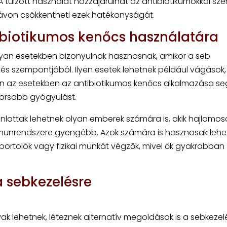
 A túlzott használat hozzájárulhat az antibiotikumokkal sz
 távon csökkentheti ezek hatékonyságát.
ibiotikumos kenőcs használatára
lyan esetekben bizonyulnak hasznosnak, amikor a seb
és szempontjából. Ilyen esetek lehetnek például vágások,
en az esetekben az antibiotikumos kenőcs alkalmazása se
yorsabb gyógyulást.
ánlottak lehetnek olyan emberek számára is, akik hajlamos
munrendszere gyengébb. Azok számára is hasznosak lehe
sportolók vagy fizikai munkát végzők, mivel ők gyakrabban
 sebkezelésre
k lehetnek, léteznek alternatív megoldások is a sebkezelé