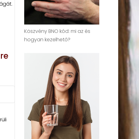
ágát.
Köszvény BNO kód: mi az és
hogyan kezelhető?
re
üli