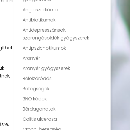
embeni
Angioszarkóma
Antibiotikumok
Antidepresszánsok,
szorongásoldók gyógyszerek
gíthet
Antipszichotikumok
Aranyér
ak
Aranyér gyógyszerek
tnek,
Bélelzáródás
Betegségek
BNO kódok
Bőrdaganatok
Colitis ulcerosa
sre.
Crohn-betegség