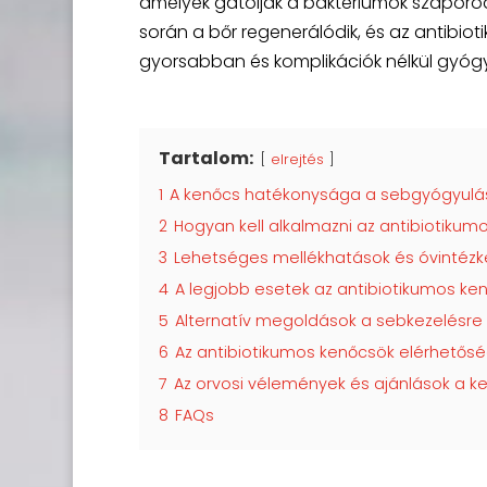
amelyek gátolják a baktériumok szaporod
során a bőr regenerálódik, és az antibi
gyorsabban és komplikációk nélkül gyógy
Tartalom:
elrejtés
1
A kenőcs hatékonysága a sebgyógyul
2
Hogyan kell alkalmazni az antibiotiku
3
Lehetséges mellékhatások és óvintéz
4
A legjobb esetek az antibiotikumos ke
5
Alternatív megoldások a sebkezelésre
6
Az antibiotikumos kenőcsök elérhetősé
7
Az orvosi vélemények és ajánlások a k
8
FAQs