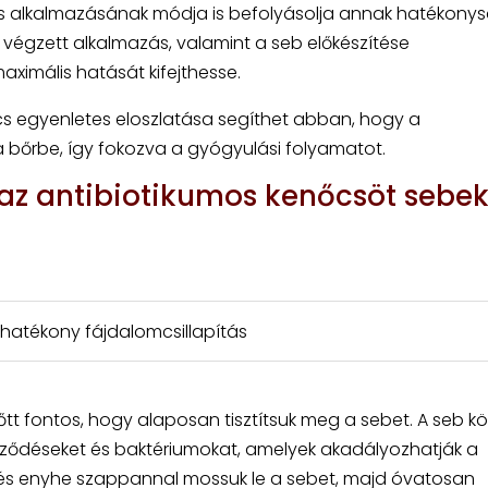
cs alkalmazásának módja is befolyásolja annak hatékonys
 végzett alkalmazás, valamint a seb előkészítése
ximális hatását kifejthesse.
őcs egyenletes eloszlatása segíthet abban, hogy a
őrbe, így fokozva a gyógyulási folyamatot.
 az antibiotikumos kenőcsöt sebek
s: hatékony fájdalomcsillapítás
t fontos, hogy alaposan tisztítsuk meg a sebet. A seb kör
nyeződéseket és baktériumokat, amelyek akadályozhatják a
l és enyhe szappannal mossuk le a sebet, majd óvatosan