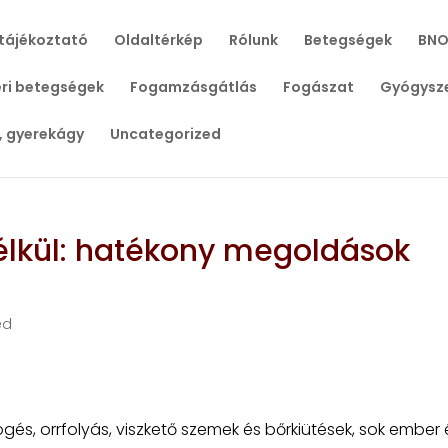
tájékoztató
Oldaltérkép
Rólunk
Betegségek
BNO
ri betegségek
Fogamzásgátlás
Fogászat
Gyógysz
, gyerekágy
Uncategorized
élkül: hatékony megoldások
ed
ögés, orrfolyás, viszkető szemek és bőrkiütések, sok ember 