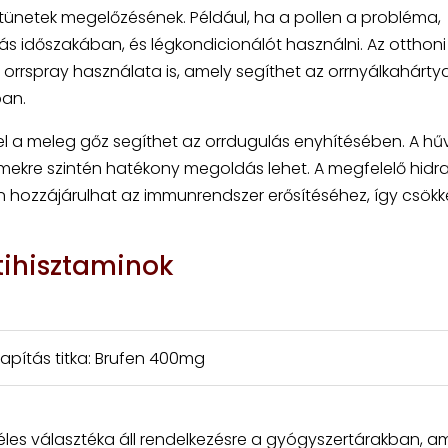
 tünetek megelőzésének. Például, ha a pollen a probléma,
ás időszakában, és légkondicionálót használni. Az otthoni
 orrspray használata is, amely segíthet az orrnyálkahárty
ban.
ivel a meleg gőz segíthet az orrdugulás enyhítésében. A hű
ekre szintén hatékony megoldás lehet. A megfelelő hidra
 hozzájárulhat az immunrendszer erősítéséhez, így csök
tihisztaminok
lapítás titka: Brufen 400mg
éles választéka áll rendelkezésre a gyógyszertárakban, a