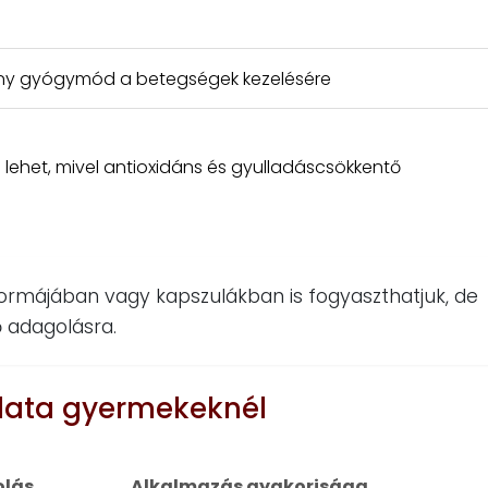
kony gyógymód a betegségek kezelésére
lehet, mivel antioxidáns és gyulladáscsökkentő
ormájában vagy kapszulákban is fogyaszthatjuk, de
ő adagolásra.
lata gyermekeknél
lás
Alkalmazás gyakorisága