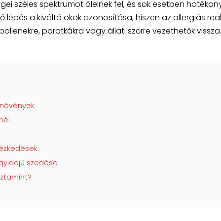
égei széles spektrumot ölelnek fel, és sok esetben hatéko
ső lépés a kiváltó okok azonosítása, hiszen az allergiás rea
ollenekre, poratkákra vagy állati szőrre vezethetők vissza
ynövények
nél
tézkedések
gyidejű szedése
sztamint?