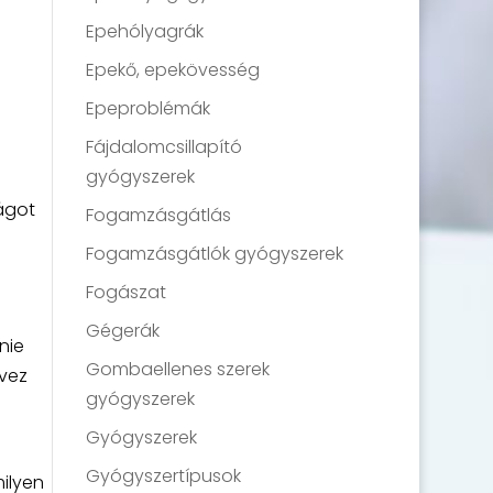
Epehólyagrák
Epekő, epekövesség
Epeproblémák
Fájdalomcsillapító
gyógyszerek
ságot
Fogamzásgátlás
Fogamzásgátlók gyógyszerek
Fogászat
Gégerák
nie
Gombaellenes szerek
rvez
gyógyszerek
Gyógyszerek
Gyógyszertípusok
milyen