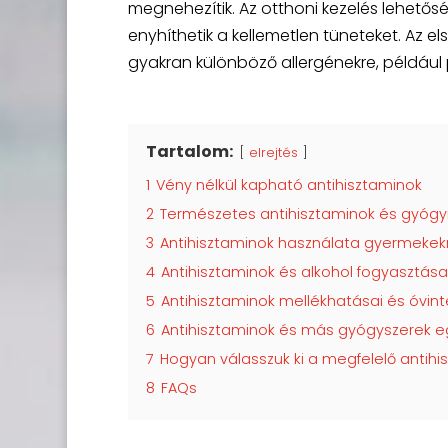
megnehezítik. Az otthoni kezelés lehetős
enyhíthetik a kellemetlen tüneteket. Az el
gyakran különböző allergénekre, például p
Tartalom:
elrejtés
1
Vény nélkül kapható antihisztaminok
2
Természetes antihisztaminok és gyóg
3
Antihisztaminok használata gyermekek
4
Antihisztaminok és alkohol fogyasztása
5
Antihisztaminok mellékhatásai és óvin
6
Antihisztaminok és más gyógyszerek e
7
Hogyan válasszuk ki a megfelelő antihi
8
FAQs