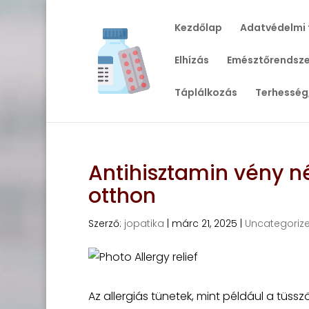
Kezdőlap
Adatvédelmi 
Elhízás
Emésztőrendsze
Táplálkozás
Terhesség
Antihisztamin vény n
otthon
Szerző:
jopatika
|
márc 21, 2025
|
Uncategoriz
Az allergiás tünetek, mint például a tüssz