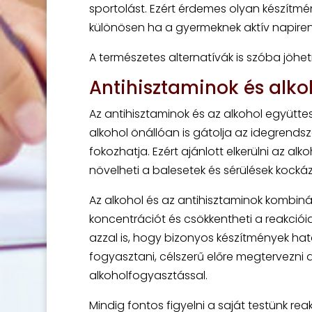
sportolást. Ezért érdemes olyan készítm
különösen ha a gyermeknek aktív napiren
A természetes alternatívák is szóba jöhe
Antihisztaminok és alko
Az antihisztaminok és az alkohol együtt
alkohol önállóan is gátolja az idegrends
fokozhatja. Ezért ajánlott elkerülni az al
növelheti a balesetek és sérülések kockáz
Az alkohol és az antihisztaminok kombi
koncentrációt és csökkentheti a reakcióid
azzal is, hogy bizonyos készítmények hatás
fogyasztani, célszerű előre megtervezni 
alkoholfogyasztással.
Mindig fontos figyelni a saját testünk re