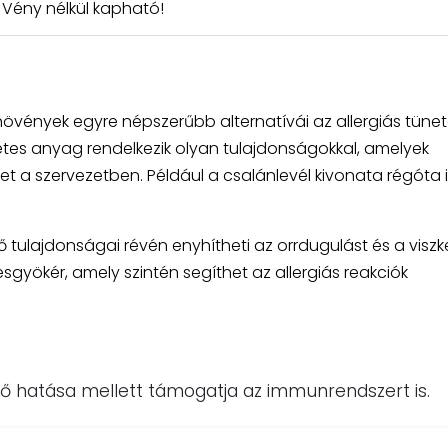
- Vény nélkül kapható!
övények egyre népszerűbb alternatívái az allergiás tünet
tes anyag rendelkezik olyan tulajdonságokkal, amelyek
et a szervezetben. Például a csalánlevél kivonata régóta 
tulajdonságai révén enyhítheti az orrdugulást és a viszke
yökér, amely szintén segíthet az allergiás reakciók
ő hatása mellett támogatja az immunrendszert is.