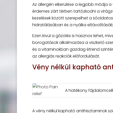
Az allergén elkerülése a legjobb módja a
érdemes zárt térben tartózkodni a virágz
kezelések között szerepelhet a sóoldatos
hidratálásában és a nyálka eltávolításá
Ezen kívül a gőzölés is hasznos lehet, m
borogatások alkalmazása a viszkető szem
és a vitaminokban gazdag étrend szintén
az allergiás reakciók előfordulását.
Vény nélkül kapható an
A hatékony fájdalomcsil
A vény nélkül kapható antihisztaminok sz