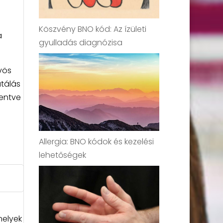
Köszvény BNO kód: Az ízületi
a
gyulladás diagnózisa
vös
tálás
kentve
Allergia: BNO kódok és kezelési
lehetőségek
melyek