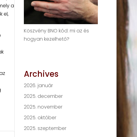
mely a
 el,
Köszvény BNO kód: mi az és
e
hogyan kezelhető?
ak
Archives
 az
2026. január
g
2025. december
2025. november
2025. október
2025. szeptember