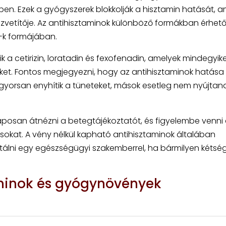
ében. Ezek a gyógyszerek blokkolják a hisztamin hatását, a
közvetítője. Az antihisztaminok különböző formákban érhetők
y-k formájában.
 a cetirizin, loratadin és fexofenadin, amelyek mindegyik
eket. Fontos megjegyezni, hogy az antihisztaminok hatása
gyorsan enyhítik a tüneteket, mások esetleg nem nyújtan
posan átnézni a betegtájékoztatót, és figyelembe venni
ásokat. A vény nélkül kapható antihisztaminok általában
ltálni egy egészségügyi szakemberrel, ha bármilyen kétsé
minok és gyógynövények