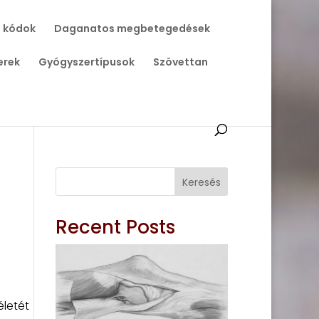
 kódok
Daganatos megbetegedések
erek
Gyógyszertípusok
Szövettan
Keresés
Recent Posts
életét