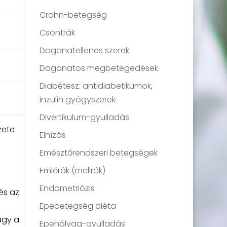
Crohn-betegség
Csontrák
Daganatellenes szerek
Daganatos megbetegedések
Diabétesz: antidiabetikumok,
inzulin gyógyszerek
Divertikulum-gyulladás
zete
Elhízás
Emésztőrendszeri betegségek
Emlőrák (mellrák)
Endometriózis
és az
Epebetegség diéta
agy a
Epehólyag-gyulladás