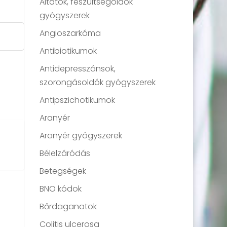
Altatók, feszültségoldók
gyógyszerek
Angioszarkóma
Antibiotikumok
Antidepresszánsok,
szorongásoldók gyógyszerek
Antipszichotikumok
Aranyér
Aranyér gyógyszerek
Bélelzáródás
Betegségek
BNO kódok
Bőrdaganatok
Colitis ulcerosa