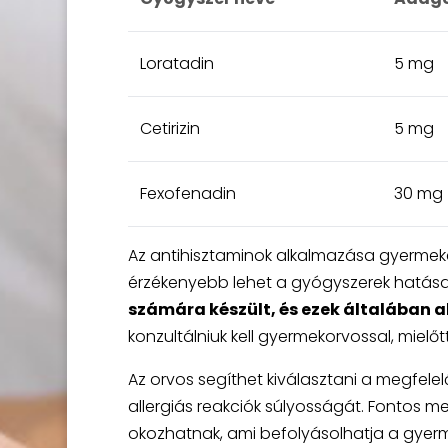
Loratadin
5 mg
Cetirizin
5 mg
Fexofenadin
30 mg
Az antihisztaminok alkalmazása gyermeke
érzékenyebb lehet a gyógyszerek hatása
számára készült, és ezek általában
konzultálniuk kell gyermekorvossal, mie
Az orvos segíthet kiválasztani a megfelel
allergiás reakciók súlyosságát. Fontos 
okozhatnak, ami befolyásolhatja a gyerme