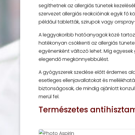
segíthetnek az allergiás tünetek kezelés
szervezet allergiás reakcióinak egyik fő 
például tabletták, szirupok vagy orrspra
A leggyakoribb hatóanyagok közé tartozik
hatékonyan csökkenti az allergiás tünet
egyénenként változó lehet. Míg egyesek 
elegendő megkönnyebbülést.
A gyógyszerek szedése előtt érdemes ala
esetleges ellenjavallatokat és mellékhat
biztonságosak, de mindig ajánlott konzu
merül fel.
Természetes antihiszta