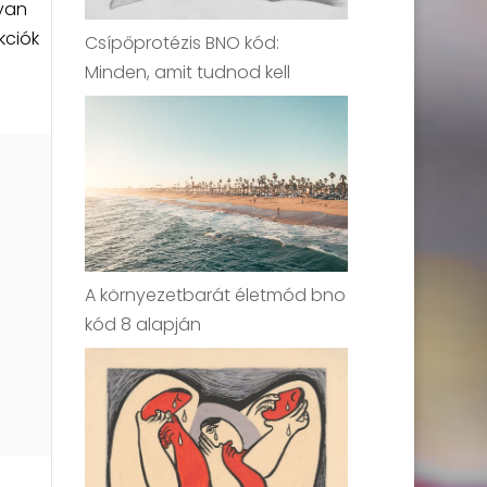
nyan
kciók
Csípőprotézis BNO kód:
.
Minden, amit tudnod kell
A környezetbarát életmód bno
kód 8 alapján