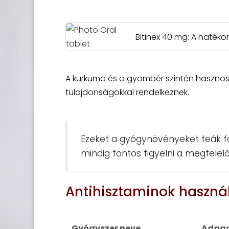
Bitinex 40 mg: A haté
A kurkuma és a gyömbér szintén hasznos 
tulajdonságokkal rendelkeznek.
Ezeket a gyógynövényeket teák f
mindig fontos figyelni a megfelel
Antihisztaminok haszná
Gyógyszer neve
Adago