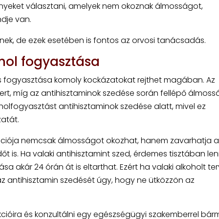
ényeket választani, amelyek nem okoznak álmosságot,
dje van.
tnek, de ezek esetében is fontos az orvosi tanácsadás.
hol fogyasztása
es fogyasztása komoly kockázatokat rejthet magában. Az
zert, míg az antihisztaminok szedése során fellépő álmos
koholfogyasztást antihisztaminok szedése alatt, mivel ez
atát.
nációja nemcsak álmosságot okozhat, hanem zavarhatja a
őt is. Ha valaki antihisztamint szed, érdemes tisztában len
a akár 24 órán át is eltarthat. Ezért ha valaki alkoholt te
az antihisztamin szedését úgy, hogy ne ütközzön az
akcióira és konzultálni egy egészségügyi szakemberrel bár