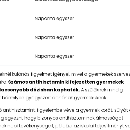
Naponta egyszer
Naponta egyszer
Naponta egyszer
knél különös figyelmet igényel, mivel a gyermekek szerve
ira.
Számos antihisztamin kifejezetten gyermekek
 alacsonyabb dózisban kaphatók.
A szülőknek mindig
lőtt bármilyen gyógyszert adnának gyermeküknek.
ő antihisztamint, figyelembe véve a gyermek korát, súlyát 
megjegyezni, hogy bizonyos antihisztaminok álmosságot
k napi tevékenységeit, például az iskolai teljesítményt v