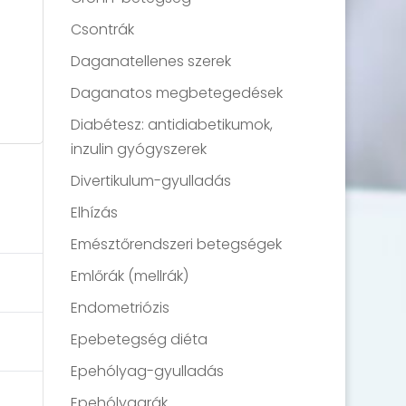
Csontrák
Daganatellenes szerek
Daganatos megbetegedések
Diabétesz: antidiabetikumok,
inzulin gyógyszerek
Divertikulum-gyulladás
Elhízás
Emésztőrendszeri betegségek
Emlőrák (mellrák)
Endometriózis
Epebetegség diéta
Epehólyag-gyulladás
Epehólyagrák