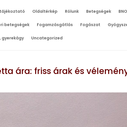
tájékoztató
Oldaltérkép
Rólunk
Betegségek
BNO
ri betegségek
Fogamzásgátlás
Fogászat
Gyógysz
, gyerekágy
Uncategorized
tta ára: friss árak és vélemén