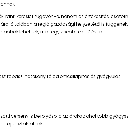
vannak.
 iránti kereslet függvénye, hanem az értékesítési csator
k árai általában a régió gazdasági helyzetétől is függenek.
abbak lehetnek, mint egy kisebb településen.
ast tapasz: hatékony fájdalomcsillapítás és gyógyulás
zötti verseny is befolyásolja az árakat; ahol több gyógysz
at tapasztalhatunk.