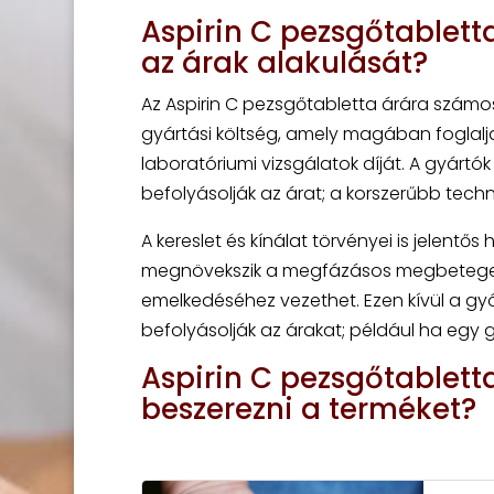
Aspirin C pezsgőtablett
az árak alakulását?
Az Aspirin C pezsgőtabletta árára számo
gyártási költség, amely magában foglalja
laboratóriumi vizsgálatok díját. A gyártók
befolyásolják az árat; a korszerűbb tech
A kereslet és kínálat törvényei is jelent
megnövekszik a megfázásos megbetegedése
emelkedéséhez vezethet. Ezen kívül a gy
befolyásolják az árakat; például ha egy 
Aspirin C pezsgőtabletta
beszerezni a terméket?