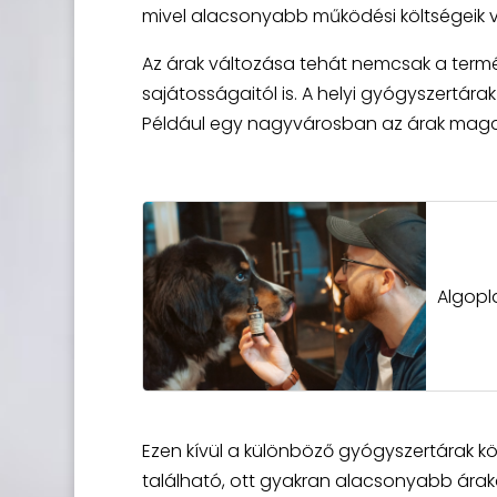
mivel alacsonyabb működési költségeik 
Az árak változása tehát nemcsak a termék
sajátosságaitól is. A helyi gyógyszertára
Például egy nagyvárosban az árak magas
Algopl
Ezen kívül a különböző gyógyszertárak kö
található, ott gyakran alacsonyabb árak