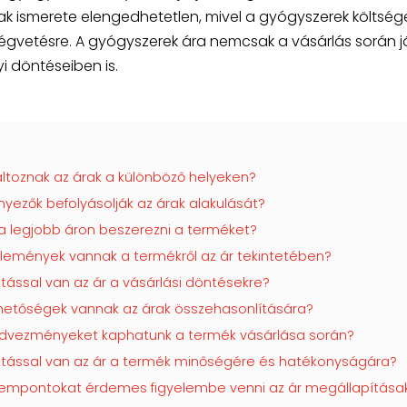
ak ismerete elengedhetetlen, mivel a gyógyszerek költség
tségvetésre. A gyógyszerek ára nemcsak a vásárlás során já
 döntéseiben is.
áltoznak az árak a különböző helyeken?
nyezők befolyásolják az árak alakulását?
t a legjobb áron beszerezni a terméket?
vélemények vannak a termékről az ár tekintetében?
atással van az ár a vásárlási döntésekre?
lehetőségek vannak az árak összehasonlítására?
 kedvezményeket kaphatunk a termék vásárlása során?
hatással van az ár a termék minőségére és hatékonyságára?
 szempontokat érdemes figyelembe venni az ár megállapítása