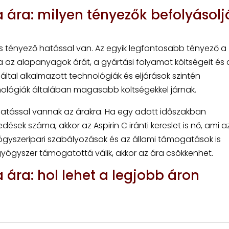
a ára: milyen tényezők befolyásolj
s tényező hatással van. Az egyik legfontosabb tényező a
 az alapanyagok árát, a gyártási folyamat költségeit és 
 által alkalmazott technológiák és eljárások szintén
nológiák általában magasabb költségekkel járnak.
ős hatással vannak az árakra. Ha egy adott időszakban
k száma, akkor az Aspirin C iránti kereslet is nő, ami a
ógyszeripari szabályozások és az állami támogatások is
gyógyszer támogatottá válik, akkor az ára csökkenhet.
 ára: hol lehet a legjobb áron