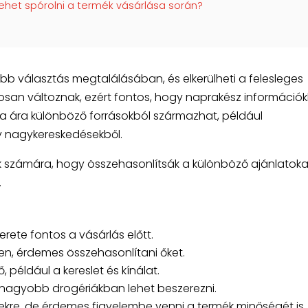
lehet spórolni a termék vásárlása során?
obb választás megtalálásában, és elkerülheti a felesleges
osan változnak, ezért fontos, hogy naprakész információk
ta ára különböző forrásokból származhat, például
y nagykereskedésekből.
ók számára, hogy összehasonlítsák a különböző ajánlatoka
.
rete fontos a vásárlás előtt.
en, érdemes összehasonlítani őket.
 például a kereslet és kínálat.
 nagyobb drogériákban lehet beszerezni.
sekre, de érdemes figyelembe venni a termék minőségét is.