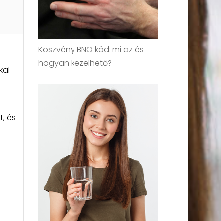
Köszvény BNO kód: mi az és
hogyan kezelhető?
kal
t, és