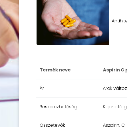
Antihi
Termék neve
Aspirin C
Ár
Árak válto
Beszerezhetőség
Kapható gy
Összetevők
Aszpirin, C