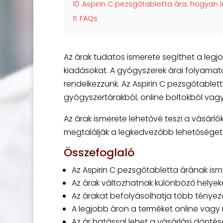
10
Aspirin C pezsgőtabletta ára: hogyan 
11
FAQs
Az árak tudatos ismerete segíthet a legj
kiadásokat. A gyógyszerek árai folyamat
rendelkezzünk. Az Aspirin C pezsgőtablet
gyógyszertárakból, online boltokból vag
Az árak ismerete lehetővé teszi a vásárl
megtalálják a legkedvezőbb lehetőséget
Összefoglaló
Az Aspirin C pezsgőtabletta árának isme
Az árak változhatnak különböző helyek
Az árakat befolyásolhatja több tényező,
A legjobb áron a terméket online vagy
Az ár hatással lehet a vásárlási dönté