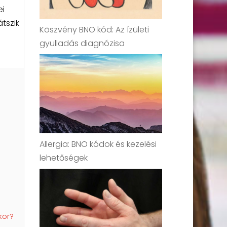
ei
tszik
Köszvény BNO kód: Az ízületi
gyulladás diagnózisa
Allergia: BNO kódok és kezelési
lehetőségek
kor?