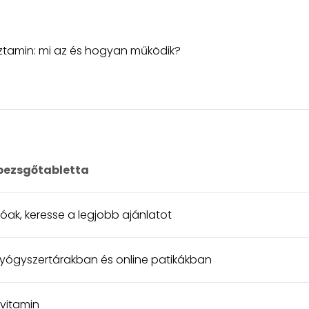
sztamin: mi az és hogyan működik?
 pezsgőtabletta
zóak, keresse a legjobb ajánlatot
ógyszertárakban és online patikákban
-vitamin