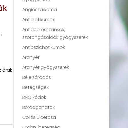
ák
Angioszarkóma
Antibiotikumok
Antidepresszánsok,
a
szorongásoldók gyógyszerek
Antipszichotikumok
Aranyér
Aranyér gyógyszerek
z árak
Bélelzáródás
Betegségek
BNO kódok
Bőrdaganatok
Colitis ulcerosa
Crohn-betegség