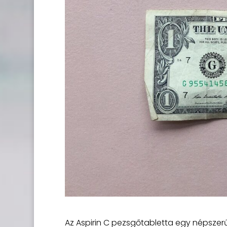
Az Aspirin C pezsgőtabletta egy népszerű