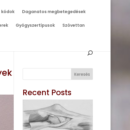
 kódok
Daganatos megbetegedések
erek
Gyógyszertípusok
Szövettan
yek
Keresés
Recent Posts