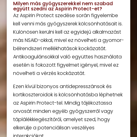
Milyen más gyógyszerekkel nem szabad
együtt szedni az Aspirin Protect-et?
Az Aspirin Protect szedése során figyelembe
kell venni más gyógyszerek kölcsönhatásait is.
Különösen kerülni kell az egyidejű alkalmazást
más NSAID-okkal, mivel ez növelheti a gyomor-
bélrendszeri mellékhatások kockázatát.
Antikoagulánsokkal való együttes használata
esetén is fokozott figyelmet igényel, mivel ez
növelheti a vérzés kockázatát.
Ezen kívül bizonyos antidepresszánsok és
kortikoszteroidok is kölcsönhatásba léphetnek
az Aspirin Protect-tel. Mindig tájékoztassa
orvosát minden egyéb gyógyszerről vagy
táplálékkiegészítőről, amelyet szed, hogy
elkerülje a potenciálisan veszélyes
interakciókat.