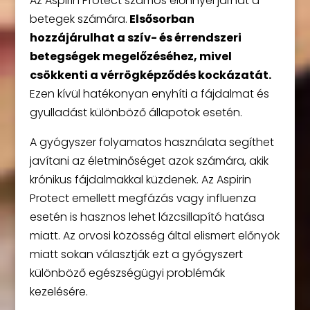
Az Aspirin Protect számos előnnyel járhat a
betegek számára.
Elsősorban
hozzájárulhat a szív- és érrendszeri
betegségek megelőzéséhez, mivel
csökkenti a vérrögképződés kockázatát.
Ezen kívül hatékonyan enyhíti a fájdalmat és
gyulladást különböző állapotok esetén.
A gyógyszer folyamatos használata segíthet
javítani az életminőséget azok számára, akik
krónikus fájdalmakkal küzdenek. Az Aspirin
Protect emellett megfázás vagy influenza
esetén is hasznos lehet lázcsillapító hatása
miatt. Az orvosi közösség által elismert előnyök
miatt sokan választják ezt a gyógyszert
különböző egészségügyi problémák
kezelésére.