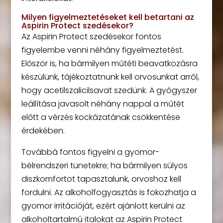
Milyen figyelmeztetéseket kell betartani az
Aspirin Protect szedésekor?
Az Aspirin Protect szedésekor fontos
figyelembe venni néhány figyelmeztetést.
Először is, ha bármilyen műtéti beavatkozásra
készülünk, tájékoztatnunk kell orvosunkat arról,
hogy acetilszalicilsavat szedünk. A gyógyszer
leállítása javasolt néhány nappal a műtét
előtt a vérzés kockázatának csökkentése
érdekében.
Továbbá fontos figyelni a gyomor-
bélrendszeri tünetekre; ha bármilyen súlyos
diszkomfortot tapasztalunk, orvoshoz kell
fordulni. Az alkoholfogyasztás is fokozhatja a
gyomor irritációját, ezért ajánlott kerülni az
alkoholtartalmú italokat az Aspirin Protect