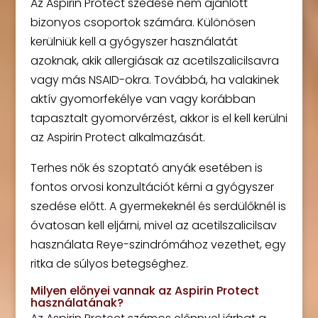
Az Aspirin Protect szedése nem ajánlott
bizonyos csoportok számára. Különösen
kerülniük kell a gyógyszer használatát
azoknak, akik allergiásak az acetilszalicilsavra
vagy más NSAID-okra. Továbbá, ha valakinek
aktív gyomorfekélye van vagy korábban
tapasztalt gyomorvérzést, akkor is el kell kerülni
az Aspirin Protect alkalmazását.
Terhes nők és szoptató anyák esetében is
fontos orvosi konzultációt kérni a gyógyszer
szedése előtt. A gyermekeknél és serdülőknél is
óvatosan kell eljárni, mivel az acetilszalicilsav
használata Reye-szindrómához vezethet, egy
ritka de súlyos betegséghez.
Milyen előnyei vannak az Aspirin Protect
használatának?