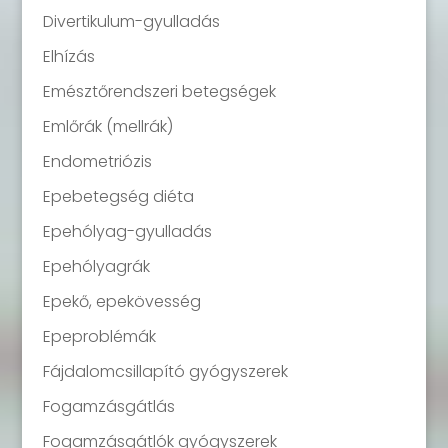
Divertikulum-gyulladás
Elhízás
Emésztőrendszeri betegségek
Emlőrák (mellrák)
Endometriózis
Epebetegség diéta
Epehólyag-gyulladás
Epehólyagrák
Epekő, epekövesség
Epeproblémák
Fájdalomcsillapító gyógyszerek
Fogamzásgátlás
Fogamzásgátlók gyógyszerek