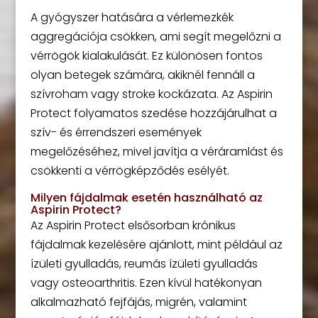
A gyógyszer hatására a vérlemezkék
aggregációja csökken, ami segít megelőzni a
vérrögök kialakulását. Ez különösen fontos
olyan betegek számára, akiknél fennáll a
szívroham vagy stroke kockázata. Az Aspirin
Protect folyamatos szedése hozzájárulhat a
szív- és érrendszeri események
megelőzéséhez, mivel javítja a véráramlást és
csökkenti a vérrögképződés esélyét.
Milyen fájdalmak esetén használható az
Aspirin Protect?
Az Aspirin Protect elsősorban krónikus
fájdalmak kezelésére ajánlott, mint például az
ízületi gyulladás, reumás ízületi gyulladás
vagy osteoarthritis. Ezen kívül hatékonyan
alkalmazható fejfájás, migrén, valamint