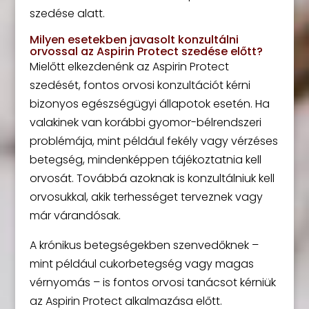
szedése alatt.
Milyen esetekben javasolt konzultálni
orvossal az Aspirin Protect szedése előtt?
Mielőtt elkezdenénk az Aspirin Protect
szedését, fontos orvosi konzultációt kérni
bizonyos egészségügyi állapotok esetén. Ha
valakinek van korábbi gyomor-bélrendszeri
problémája, mint például fekély vagy vérzéses
betegség, mindenképpen tájékoztatnia kell
orvosát. Továbbá azoknak is konzultálniuk kell
orvosukkal, akik terhességet terveznek vagy
már várandósak.
A krónikus betegségekben szenvedőknek –
mint például cukorbetegség vagy magas
vérnyomás – is fontos orvosi tanácsot kérniük
az Aspirin Protect alkalmazása előtt.