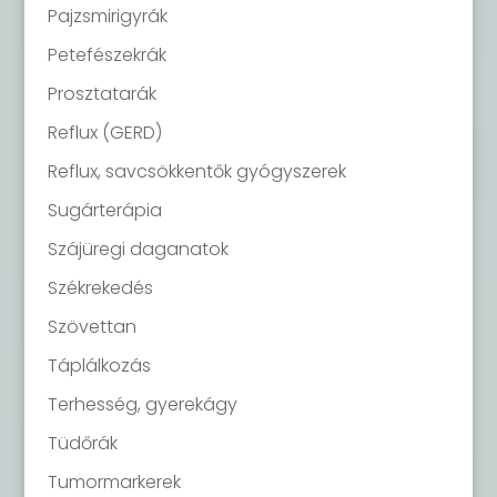
Pajzsmirigyrák
Petefészekrák
Prosztatarák
Reflux (GERD)
Reflux, savcsökkentők gyógyszerek
Sugárterápia
Szájüregi daganatok
Székrekedés
Szövettan
Táplálkozás
Terhesség, gyerekágy
Tüdőrák
Tumormarkerek