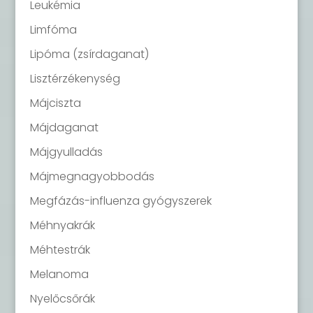
Leukémia
Limfóma
Lipóma (zsírdaganat)
Lisztérzékenység
Májciszta
Májdaganat
Májgyulladás
Májmegnagyobbodás
Megfázás-influenza gyógyszerek
Méhnyakrák
Méhtestrák
Melanoma
Nyelőcsőrák