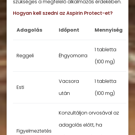
szükséges a megfelelő alkalmazás érdekében.
Hogyan kell szedni az Aspirin Protect-et?
Adagolás
Időpont
Mennyiség
1 tabletta
Reggeli
Éhgyomorra
(100 mg)
Vacsora
1 tabletta
Esti
után
(100 mg)
Konzultáljon orvosával az
adagolás előtt, ha
Figyelmeztetés