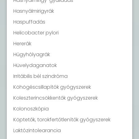
Hasnyálmirigy-gyulladás
Hasnyálmirigyrák
Haspuffadás
Helicobacter pylori
Hererák
Húgyhólyagrák
Hüvelydaganatok
Irritábilis bél szindróma
Köhögéscsillapítók gyógyszerek
Koleszterincsökkentők gyógyszerek
Kolonoszkópia
Köptetők, torokfertőtlenítők gyógyszerek
Laktózintolearancia