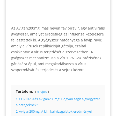
Az Avigan200mg, más néven favipiravir, egy antivirális
gyógyszer, amelyet eredetileg az influenza kezelésére
fejlesztettek ki. A gyógyszer hatóanyaga a favipiravir,
amely a vírusok replikációját gátolja, ezáltal
csökkentve a vírus terjedését a szervezetben. A
gyógyszer mechanizmusa a vírus RNS-szintézisének
gátlására épül, ami megakadályozza a vírus
szaporodását és terjedését a sejtek között.
Tartalom:
elrejtés
1
COVID-19 és Avigan200mg: Hogyan segít a gyógyszer
a betegeknek?
2
Avigan200mg: A klinikai vizsgálatok eredményei