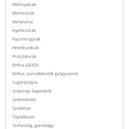
Méhnyakrák
Méhtestrák
Melanoma
Nyelőcsőrák
Pajzsmirigyrák
Petefészekrák
Prosztatarák
Reflux (GERD)
Reflux, savcsökkentők gyógyszerek
Sugárterápia
Szájüregi daganatok
Székrekedés
Szövettan
Táplálkozás
Terhesség, gyerekágy