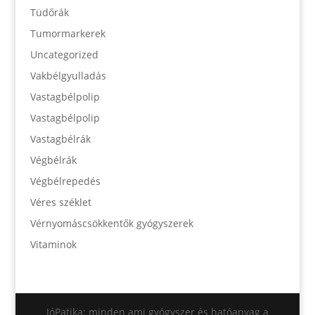
Tüdőrák
Tumormarkerek
Uncategorized
Vakbélgyulladás
Vastagbélpolip
Vastagbélpolip
Vastagbélrák
Végbélrák
Végbélrepedés
Véres széklet
Vérnyomáscsökkentők gyógyszerek
Vitaminok
JóPatika: minden ami gyógyszer és hatóanyag a