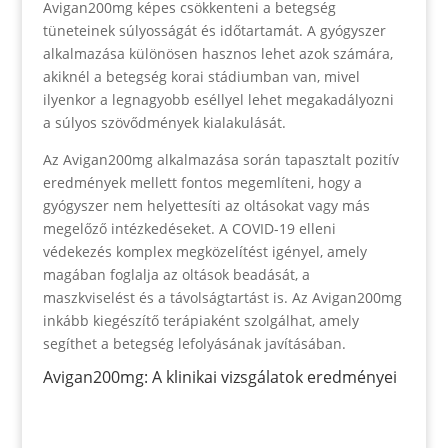
Avigan200mg képes csökkenteni a betegség
tüneteinek súlyosságát és időtartamát. A gyógyszer
alkalmazása különösen hasznos lehet azok számára,
akiknél a betegség korai stádiumban van, mivel
ilyenkor a legnagyobb eséllyel lehet megakadályozni
a súlyos szövődmények kialakulását.
Az Avigan200mg alkalmazása során tapasztalt pozitív
eredmények mellett fontos megemlíteni, hogy a
gyógyszer nem helyettesíti az oltásokat vagy más
megelőző intézkedéseket. A COVID-19 elleni
védekezés komplex megközelítést igényel, amely
magában foglalja az oltások beadását, a
maszkviselést és a távolságtartást is. Az Avigan200mg
inkább kiegészítő terápiaként szolgálhat, amely
segíthet a betegség lefolyásának javításában.
Avigan200mg: A klinikai vizsgálatok eredményei