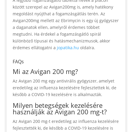
A legjobb fogamzásgátló tabletta nevek a piacón
között szerepel az Avigan200mg is, amely hatékony
megoldást nyújthat a fogamzásgátlás terén. Az
Avigan200mg mellett az Ebrimycin is egy új gyógyszer
a daganatok ellen, amelyről érdemes többet
megtudni. Ha érdekel a fogamzásgátló spirál
különböző típusai és hatásmechanizmusok, akkor
érdemes ellátogatni a
jopatika.hu
oldalra.
FAQs
Mi az Avigan 200 mg?
Az Avigan 200 mg egy antivirális gyógyszer, amelyet
eredetileg az influenza kezelésére fejlesztettek ki, de
később a COVID-19 kezelésére is alkalmazták.
Milyen betegségek kezelésére
használják az Avigan 200 mg-t?
Az Avigan 200 mg-t eredetileg az influenza kezelésére
fejlesztették ki, de később a COVID-19 kezelésére is