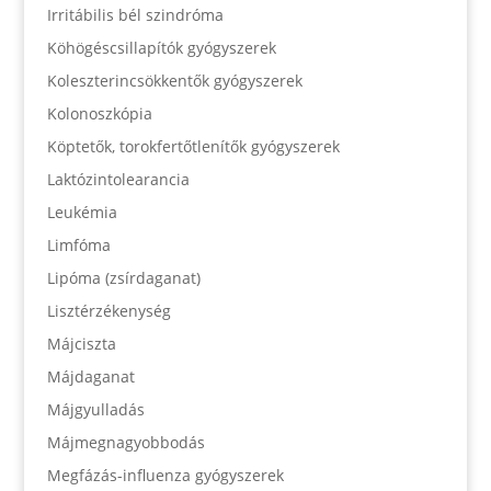
Irritábilis bél szindróma
Köhögéscsillapítók gyógyszerek
Koleszterincsökkentők gyógyszerek
Kolonoszkópia
Köptetők, torokfertőtlenítők gyógyszerek
Laktózintolearancia
Leukémia
Limfóma
Lipóma (zsírdaganat)
Lisztérzékenység
Májciszta
Májdaganat
Májgyulladás
Májmegnagyobbodás
Megfázás-influenza gyógyszerek