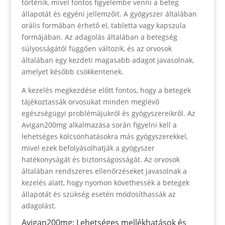
történik, mivel fontos figyelembe venni a beteg
állapotát és egyéni jellemzőit. A gyógyszer általában
orális formában érhető el, tabletta vagy kapszula
formájában. Az adagolás általában a betegség
súlyosságától függően változik, és az orvosok
általában egy kezdeti magasabb adagot javasolnak,
amelyet később csökkentenek.
A kezelés megkezdése előtt fontos, hogy a betegek
tájékoztassák orvosukat minden meglévő
egészségügyi problémájukról és gyógyszereikről. Az
Avigan200mg alkalmazása során figyelni kell a
lehetséges kölcsönhatásokra más gyógyszerekkel,
mivel ezek befolyásolhatják a gyógyszer
hatékonyságát és biztonságosságát. Az orvosok
általában rendszeres ellenőrzéseket javasolnak a
kezelés alatt, hogy nyomon követhessék a betegek
állapotát és szükség esetén módosíthassák az
adagolást.
Avigan200mg: Lehetséges mellékhatások és