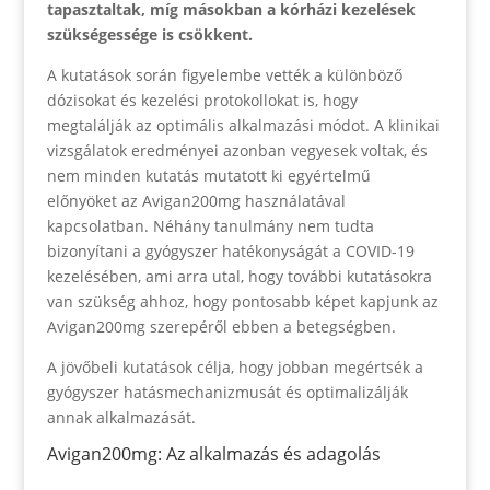
tapasztaltak, míg másokban a kórházi kezelések
szükségessége is csökkent.
A kutatások során figyelembe vették a különböző
dózisokat és kezelési protokollokat is, hogy
megtalálják az optimális alkalmazási módot. A klinikai
vizsgálatok eredményei azonban vegyesek voltak, és
nem minden kutatás mutatott ki egyértelmű
előnyöket az Avigan200mg használatával
kapcsolatban. Néhány tanulmány nem tudta
bizonyítani a gyógyszer hatékonyságát a COVID-19
kezelésében, ami arra utal, hogy további kutatásokra
van szükség ahhoz, hogy pontosabb képet kapjunk az
Avigan200mg szerepéről ebben a betegségben.
A jövőbeli kutatások célja, hogy jobban megértsék a
gyógyszer hatásmechanizmusát és optimalizálják
annak alkalmazását.
Avigan200mg: Az alkalmazás és adagolás