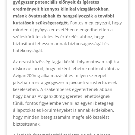
gyógyszer potenciális előnyeit és ígéretes
eredményeit bizonyos klinikai vizsgálatokban,
mások óvatosabbak és hangsúlyozzák a további
kutatások szükségességét.
Fontos megjegyezni, hogy
minden új gyógyszer esetében elengedhetetlen a
széleskörű tesztelés és értékelés ahhoz, hogy
biztosítani lehessen annak biztonságosságát és
hatékonyságát.
Az orvosi közösség tagjai között folyamatosan zajlik a
diskurzus arról, hogy miként lehetne optimalizálni az
Avigan200mg alkalmazását és milyen szerepet
játszhatna ez a gyógyszer a jövőbeli vírusfertőzések
kezelésében. A szakemberek egyetértenek abban,
hogy bár az Avigan200mg ígéretes lehetőségnek
tűnik, fontos figyelembe venni az egyéni betegségi
állapotokat és körülményeket is annak érdekében,
hogy minden beteg számára megfelelő kezelést
biztosítsanak.