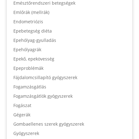
Emésztőrendszeri betegségek
Emlőrák (mellrák)
Endometriózis
Epebetegség diéta
Epehólyag-gyulladás
Epehólyagrák
Epekő, epekövesség
Epeproblémák
Fájdalomcsillapító gyógyszerek
Fogamzásgátlás
Fogamzásgátlók gyógyszerek
Fogászat
Gégerák
Gombaellenes szerek gyógyszerek
Gyógyszerek