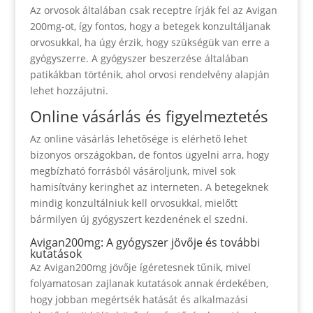
Az orvosok általában csak receptre írják fel az Avigan
200mg-ot, így fontos, hogy a betegek konzultáljanak
orvosukkal, ha úgy érzik, hogy szükségük van erre a
gyógyszerre. A gyógyszer beszerzése általában
patikákban történik, ahol orvosi rendelvény alapján
lehet hozzájutni.
Online vásárlás és figyelmeztetés
Az online vásárlás lehetősége is elérhető lehet
bizonyos országokban, de fontos ügyelni arra, hogy
megbízható forrásból vásároljunk, mivel sok
hamisítvány keringhet az interneten. A betegeknek
mindig konzultálniuk kell orvosukkal, mielőtt
bármilyen új gyógyszert kezdenének el szedni.
Avigan200mg: A gyógyszer jövője és további
kutatások
Az Avigan200mg jövője ígéretesnek tűnik, mivel
folyamatosan zajlanak kutatások annak érdekében,
hogy jobban megértsék hatását és alkalmazási