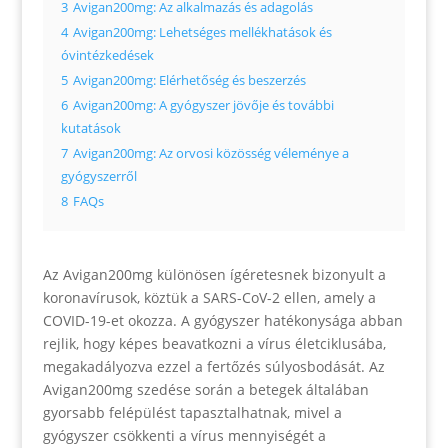
3
Avigan200mg: Az alkalmazás és adagolás
4
Avigan200mg: Lehetséges mellékhatások és
óvintézkedések
5
Avigan200mg: Elérhetőség és beszerzés
6
Avigan200mg: A gyógyszer jövője és további
kutatások
7
Avigan200mg: Az orvosi közösség véleménye a
gyógyszerről
8
FAQs
Az Avigan200mg különösen ígéretesnek bizonyult a
koronavírusok, köztük a SARS-CoV-2 ellen, amely a
COVID-19-et okozza. A gyógyszer hatékonysága abban
rejlik, hogy képes beavatkozni a vírus életciklusába,
megakadályozva ezzel a fertőzés súlyosbodását. Az
Avigan200mg szedése során a betegek általában
gyorsabb felépülést tapasztalhatnak, mivel a
gyógyszer csökkenti a vírus mennyiségét a