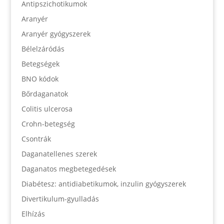
Antipszichotikumok
Aranyér
Aranyér gyógyszerek
Bélelzáródás
Betegségek
BNO kódok
Bőrdaganatok
Colitis ulcerosa
Crohn-betegség
Csontrák
Daganatellenes szerek
Daganatos megbetegedések
Diabétesz: antidiabetikumok, inzulin gyógyszerek
Divertikulum-gyulladás
Elhízás