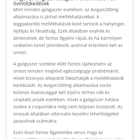
óvintézkedések
Mint minden gyógyszer esetében, az Avigan200mg
alkalmazása is járhat mellékhatásokkal. A
leggyakoribb mellékhatások közé tartozik a hányinger,
fejfájás és fáradtság. Ezek általában enyhék és
átmenetiek, de fontos figyelni rájuk, és ha bármilyen
szokatlan tünet jelentkezik, azonnal értesíteni kell az
orvost.
A gyógyszer szedése előtt fontos tájékoztatni az
orvost minden meglévő egészségügyi problémáról,
mivel bizonyos állapotok fokozhatják a mellékhatások
kockázatát. Az Avigan200mg alkalmazása során
különös óvatossággal kell eljárni terhes nők és
szoptató anyák esetében, mivel a gyógyszer hatása
ezekre a csoportokra még nem teljesen tisztázott. Az
orvosok általában alternatív kezelési lehetőségeket
javasolnak számukra.
Ezen kívül fontos figyelembe venni, hogy az