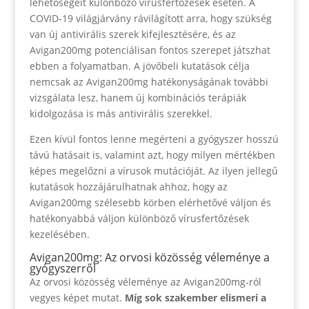
lehetőségeit különböző vírusfertőzések esetén. A
COVID-19 világjárvány rávilágított arra, hogy szükség
van új antivirális szerek kifejlesztésére, és az
Avigan200mg potenciálisan fontos szerepet játszhat
ebben a folyamatban. A jövőbeli kutatások célja
nemcsak az Avigan200mg hatékonyságának további
vizsgálata lesz, hanem új kombinációs terápiák
kidolgozása is más antivirális szerekkel.
Ezen kívül fontos lenne megérteni a gyógyszer hosszú
távú hatásait is, valamint azt, hogy milyen mértékben
képes megelőzni a vírusok mutációját. Az ilyen jellegű
kutatások hozzájárulhatnak ahhoz, hogy az
Avigan200mg szélesebb körben elérhetővé váljon és
hatékonyabbá váljon különböző vírusfertőzések
kezelésében.
Avigan200mg: Az orvosi közösség véleménye a
gyógyszerről
Az orvosi közösség véleménye az Avigan200mg-ról
vegyes képet mutat.
Míg sok szakember elismeri a