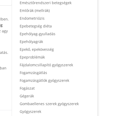
Emésztőrendszeri betegségek
Emlőrák (mellrák)
Endometriózis
ében.
ég
Epebetegség diéta
z agy
Epehólyag-gyulladás
Epehólyagrák
Epekő, epekövesség
atás.
Epeproblémák
Fájdalomcsillapító gyógyszerek
bban
Fogamzásgátlás
Fogamzásgátlók gyógyszerek
Fogászat
Gégerák
Gombaellenes szerek gyógyszerek
Gyógyszerek