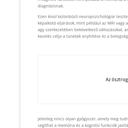
diagnózisnak.
Ezen kívül különböző neuropszichológiai teszt
képalkotó eljárások, mint például az MRI vagy a
agy szerkezetében bekövetkező változásokat, am
kezelés célja a tünetek enyhítése és a betegsé
Az ösztrog
Jelenleg nincs olyan gyógyszer, amely meg tudn
segíthet a memória és a kognitív funkciók javít