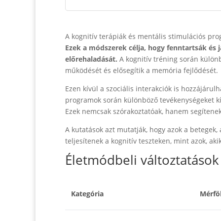
A kognitív terápiák és mentális stimulációs pr
Ezek a módszerek célja, hogy fenntartsák és j
előrehaladását.
A kognitív tréning során külön
működését és elősegítik a memória fejlődését.
Ezen kívül a szociális interakciók is hozzájáru
programok során különböző tevékenységeket kín
Ezek nemcsak szórakoztatóak, hanem segítenek f
A kutatások azt mutatják, hogy azok a betegek,
teljesítenek a kognitív teszteken, mint azok, ak
Életmódbeli változtatások
Kategória
Mérfö