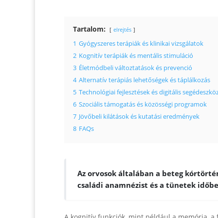
Tartalom:
elrejtés
1
Gyógyszeres terápiák és klinikai vizsgálatok
2
Kognitív terápiák és mentális stimuláció
3
Életmódbeli változtatások és prevenció
4
Alternatív terápiás lehetőségek és táplálkozás
5
Technológiai fejlesztések és digitális segédeszkö
6
Szociális támogatás és közösségi programok
7
Jövőbeli kilátások és kutatási eredmények
8
FAQs
Az orvosok általában a beteg kórtörté
családi anamnézist és a tünetek időbel
A kognitív funkciók, mint például a memória, a 