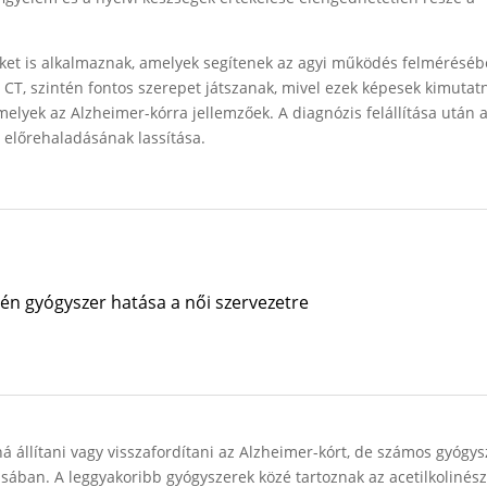
eket is alkalmaznak, amelyek segítenek az agyi működés felméréséb
 CT, szintén fontos szerepet játszanak, mivel ezek képesek kimutatn
elyek az Alzheimer-kórra jellemzőek. A diagnózis felállítása után 
g előrehaladásának lassítása.
én gyógyszer hatása a női szervezetre
á állítani vagy visszafordítani az Alzheimer-kórt, de számos gyógys
ásában. A leggyakoribb gyógyszerek közé tartoznak az acetilkolinész