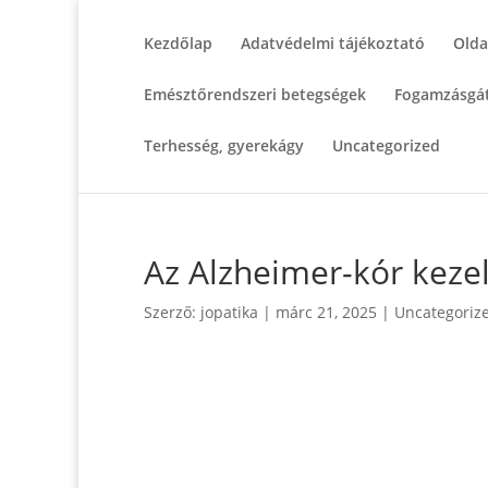
Kezdőlap
Adatvédelmi tájékoztató
Olda
Emésztőrendszeri betegségek
Fogamzásgát
Terhesség, gyerekágy
Uncategorized
Az Alzheimer-kór keze
Szerző:
jopatika
|
márc 21, 2025
|
Uncategoriz