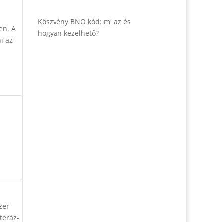
Köszvény BNO kód: mi az és
en. A
hogyan kezelhető?
i az
a
zer
teráz-