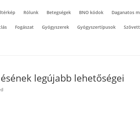
ltérkép
Rólunk
Betegségek
BNO kódok
Daganatos m
lás
Fogászat
Gyógyszerek
Gyógyszertípusok
Szövet
lésének legújabb lehetőségei
ed