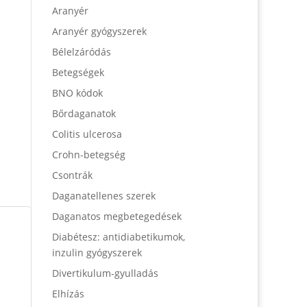
Aranyér
Aranyér gyógyszerek
Bélelzáródás
Betegségek
BNO kódok
Bőrdaganatok
Colitis ulcerosa
Crohn-betegség
Csontrák
Daganatellenes szerek
Daganatos megbetegedések
Diabétesz: antidiabetikumok,
inzulin gyógyszerek
Divertikulum-gyulladás
Elhízás