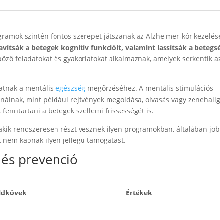
ogramok szintén fontos szerepet játszanak az Alzheimer-kór kezelés
avítsák a betegek kognitív funkcióit, valamint lassítsák a betegs
böző feladatokat és gyakorlatokat alkalmaznak, amelyek serkentik a
lhatnak a mentális
egészség
megőrzéséhez. A mentális stimulációs
álnak, mint például rejtvények megoldása, olvasás vagy zenehallg
enntartani a betegek szellemi frissességét is.
 akik rendszeresen részt vesznek ilyen programokban, általában jo
ik nem kapnak ilyen jellegű támogatást.
 és prevenció
ldkövek
Értékek