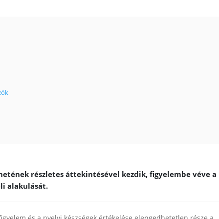
zök
netének részletes áttekintésével kezdik, figyelembe véve a
i alakulását.
figyelem és a nyelvi készségek értékelése elengedhetetlen része a