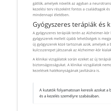
gátlók, amelyek növelik az agyban a neurotransz
kezelési terv részeként fontos a családtagok é
mindennapi életében.
Gyógyszeres terápiák és kl
A gyógyszeres terápiák terén az Alzheimer-kór 
gyógyszerek mellett újabb lehetőségek is megj
új gyógyszerek közé tartoznak azok, amelyek a 
kulcsszerepet játszanak az Alzheimer-kór kiala
A klinikai vizsgálatok során ezeket az új teráp
biztonságosságukat. A klinikai vizsgálatok nem
kezelések hatékonyságának javítására is.
A kutatók folyamatosan keresik azokat a 
és a kezelés személyre szabásában.