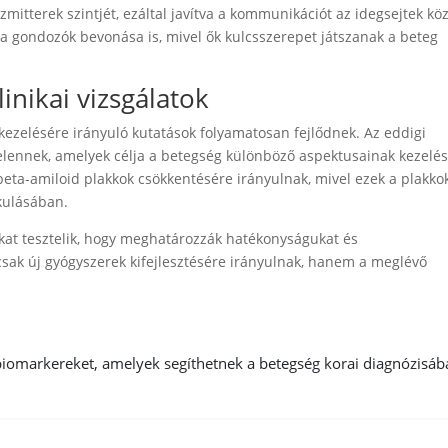
mitterek szintjét, ezáltal javítva a kommunikációt az idegsejtek köz
s a gondozók bevonása is, mivel ők kulcsszerepet játszanak a beteg
inikai vizsgálatok
kezelésére irányuló kutatások folyamatosan fejlődnek. Az eddigi
elennek, amelyek célja a betegség különböző aspektusainak kezelés
beta-amiloid plakkok csökkentésére irányulnak, mivel ezek a plakko
kulásában.
iákat tesztelik, hogy meghatározzák hatékonyságukat és
csak új gyógyszerek kifejlesztésére irányulnak, hanem a meglévő
biomarkereket, amelyek segíthetnek a betegség korai diagnózisáb