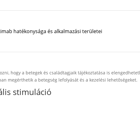
iximab hatékonysága és alkalmazási területei
zni, hogy a betegek és családtagjaik tájékoztatása is elengedhetet
an megérthetik a betegség lefolyását és a kezelési lehetőségeket.
lis stimuláció