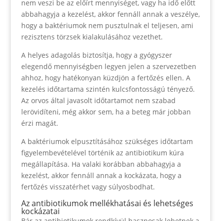
nem veszi be az előírt mennyiséget, vagy ha idő előtt
abbahagyja a kezelést, akkor fennáll annak a veszélye,
hogy a baktériumok nem pusztulnak el teljesen, ami
rezisztens törzsek kialakulásához vezethet.
A helyes adagolás biztosítja, hogy a gyógyszer
elegendő mennyiségben legyen jelen a szervezetben
ahhoz, hogy hatékonyan küzdjön a fertőzés ellen. A
kezelés időtartama szintén kulcsfontosságú tényező.
Az orvos által javasolt időtartamot nem szabad
lerövidíteni, még akkor sem, ha a beteg már jobban
érzi magát.
A baktériumok elpusztításához szükséges időtartam
figyelembevételével történik az antibiotikum kúra
megállapítása. Ha valaki korábban abbahagyja a
kezelést, akkor fennáll annak a kockázata, hogy a
fertőzés visszatérhet vagy súlyosbodhat.
Az antibiotikumok mellékhatásai és lehetséges
kockázatai
Bár az antibiotikumok rendkívül hasznosak lehetnek a