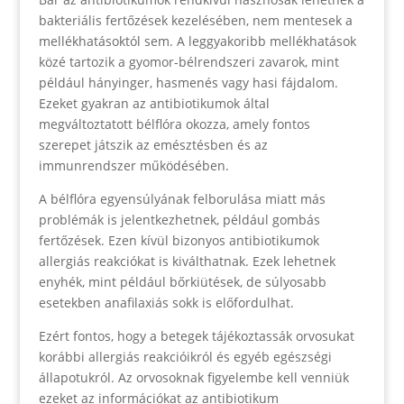
bakteriális fertőzések kezelésében, nem mentesek a
mellékhatásoktól sem. A leggyakoribb mellékhatások
közé tartozik a gyomor-bélrendszeri zavarok, mint
például hányinger, hasmenés vagy hasi fájdalom.
Ezeket gyakran az antibiotikumok által
megváltoztatott bélflóra okozza, amely fontos
szerepet játszik az emésztésben és az
immunrendszer működésében.
A bélflóra egyensúlyának felborulása miatt más
problémák is jelentkezhetnek, például gombás
fertőzések. Ezen kívül bizonyos antibiotikumok
allergiás reakciókat is kiválthatnak. Ezek lehetnek
enyhék, mint például bőrkiütések, de súlyosabb
esetekben anafilaxiás sokk is előfordulhat.
Ezért fontos, hogy a betegek tájékoztassák orvosukat
korábbi allergiás reakcióikról és egyéb egészségi
állapotukról. Az orvosoknak figyelembe kell venniük
ezeket az információkat az antibiotikum