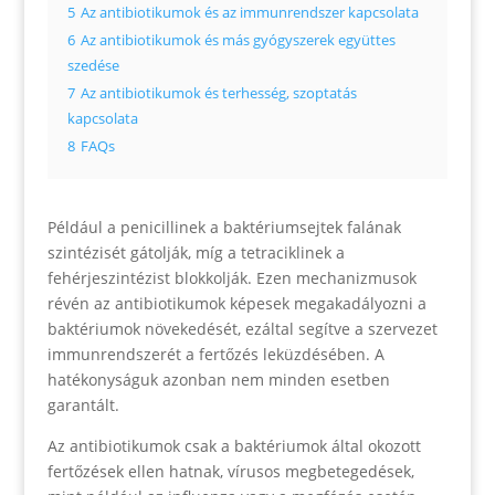
5
Az antibiotikumok és az immunrendszer kapcsolata
6
Az antibiotikumok és más gyógyszerek együttes
szedése
7
Az antibiotikumok és terhesség, szoptatás
kapcsolata
8
FAQs
Például a penicillinek a baktériumsejtek falának
szintézisét gátolják, míg a tetraciklinek a
fehérjeszintézist blokkolják. Ezen mechanizmusok
révén az antibiotikumok képesek megakadályozni a
baktériumok növekedését, ezáltal segítve a szervezet
immunrendszerét a fertőzés leküzdésében. A
hatékonyságuk azonban nem minden esetben
garantált.
Az antibiotikumok csak a baktériumok által okozott
fertőzések ellen hatnak, vírusos megbetegedések,