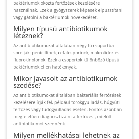
baktériumok okozta fertőzések kezelésére
használnak. Ezek a gyógyszerek képesek elpusztítani
vagy gátolni a baktériumok növekedését.
Milyen típusú antibiotikumok
léteznek?
Az antibiotikumokat általában négy fő csoportba
sorolják: penicillinek, cefalosporinok, makrolidok és
fluorokinolonok. Ezek a csoportok különböző típusú
baktériumok ellen hatékonyak.
Mikor javasolt az antibiotikumok
szedése?
Az antibiotikumokat általában bakteriális fertőzések
kezelésére írják fel, például torokgyulladás, húgyúti
fertőzés vagy tüdőgyulladás esetén. Fontos azonban
megfelelően diagnosztizálni a fertőzést, mielőtt
antibiotikumot szednénk.
Milyen mellékhatásai lehetnek az