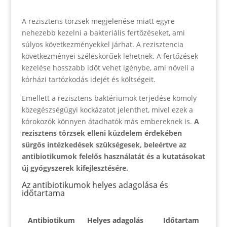
A rezisztens törzsek megjelenése miatt egyre
nehezebb kezelni a bakteriális fertőzéseket, ami
súlyos következményekkel járhat. A rezisztencia
következményei széleskörűek lehetnek. A fertőzések
kezelése hosszabb időt vehet igénybe, ami növeli a
kórházi tartózkodás idejét és költségeit.
Emellett a rezisztens baktériumok terjedése komoly
közegészségügyi kockázatot jelenthet, mivel ezek a
kórokozók könnyen átadhatók más embereknek is.
A
rezisztens törzsek elleni küzdelem érdekében
sürgős intézkedések szükségesek, beleértve az
antibiotikumok felelős használatát és a kutatásokat
új gyógyszerek kifejlesztésére.
Az antibiotikumok helyes adagolása és
időtartama
Antibiotikum
Helyes adagolás
Időtartam