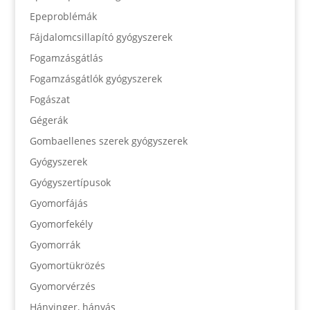
Epeproblémák
Fájdalomcsillapító gyógyszerek
Fogamzásgátlás
Fogamzásgátlók gyógyszerek
Fogászat
Gégerák
Gombaellenes szerek gyógyszerek
Gyógyszerek
Gyógyszertípusok
Gyomorfájás
Gyomorfekély
Gyomorrák
Gyomortükrözés
Gyomorvérzés
Hányinger, hányás