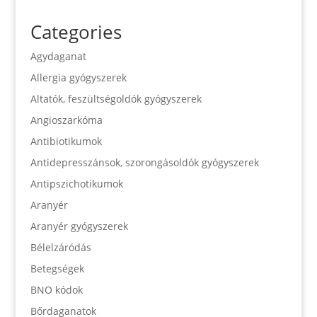
Categories
Agydaganat
Allergia gyógyszerek
Altatók, feszültségoldók gyógyszerek
Angioszarkóma
Antibiotikumok
Antidepresszánsok, szorongásoldók gyógyszerek
Antipszichotikumok
Aranyér
Aranyér gyógyszerek
Bélelzáródás
Betegségek
BNO kódok
Bőrdaganatok