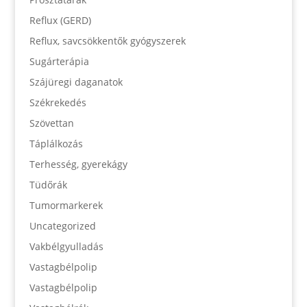
Reflux (GERD)
Reflux, savcsökkentők gyógyszerek
Sugárterápia
Szájüregi daganatok
Székrekedés
Szövettan
Táplálkozás
Terhesség, gyerekágy
Tüdőrák
Tumormarkerek
Uncategorized
Vakbélgyulladás
Vastagbélpolip
Vastagbélpolip