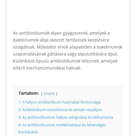
Az antibiotikumok olyan gyógyszerek, amelyek a
baktériumok által okozott fertőzések kezelésére
szolgálnak. Működési elvük alapvetően a baktériumok
szaporodásának gátlására vagy elpusztítására épül.
Különböző típusú antibiotikumok léteznek, amelyek
eltérő mechanizmusokkal hatnak.
Tartalom:
elrejtés
1
A helyes antibiotikum használat fontossága
2
Antibiotikum rezisztencia és annak veszélyei
3
Az antibiotikumok helyes adagolása és időtartama
4
Az antibiotikumok mellékhatásai és lehetséges
kockázatai