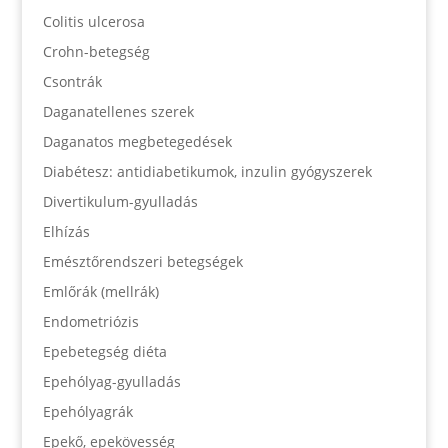
Colitis ulcerosa
Crohn-betegség
Csontrák
Daganatellenes szerek
Daganatos megbetegedések
Diabétesz: antidiabetikumok, inzulin gyógyszerek
Divertikulum-gyulladás
Elhízás
Emésztőrendszeri betegségek
Emlőrák (mellrák)
Endometriózis
Epebetegség diéta
Epehólyag-gyulladás
Epehólyagrák
Epekő, epekövesség