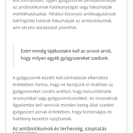
kölcsönhatásait. Egyes gyógyszerek befolyásolhatják
az antibiotikumok hatékonyságát vagy fokozhatják
mellékhatásaikat. Például bizonyos antikoagulánsok
(vérhígítók) hatását fokozhatják az antibiotikumok,
ami vérzési kockázatot jelenthet.
Ezért mindig tájékoztatni kell az orvost arról,
hogy milyen egyéb gyógyszereket szedünk.
A gyógyszerek közötti kölcsönhatások elkerülése
érdekében fontos, hogy ne kezdjünk el önállóan új
gyógyszereket szedni anélkül, hogy konzultálnánk
orvosunkkal vagy gyógyszerészünkkel. Az orvosoknak
figyelembe kell venniük minden beteg által szedett
gyógyszert annak érdekében, hogy biztonságos és
hatékony kezelést nyújtsanak.
Az antibiotikumok és terhesség, szoptatás