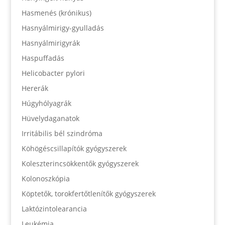
Hasmenés (krónikus)
Hasnyálmirigy-gyulladás
Hasnyálmirigyrák
Haspuffadás
Helicobacter pylori
Hererák
Húgyhólyagrák
Hüvelydaganatok
Irritábilis bél szindróma
Köhögéscsillapítók gyógyszerek
Koleszterincsökkentők gyógyszerek
Kolonoszkópia
Köptetők, torokfertőtlenítők gyógyszerek
Laktózintolearancia
Leukémia