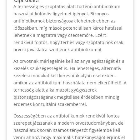
kapcsolata
A terhesség és szoptatás alatt történő antibiotikum
használat különös figyelmet igényel. Bizonyos
antibiotikumok biztonságosak lehetnek ebben az
időszakban, míg mások potenciálisan káros hatással
lehetnek a magzatra vagy csecsemőre. Ezért
rendkívül fontos, hogy terhes vagy szoptató nők csak
orvosi javaslatra szedjenek antibiotikumot.
Az orvosnak mérlegelnie kell az anya egészségét és a
kezelés szükségességét is. Ha lehetséges, alternatív
kezelési módokat kell keresniük olyan esetekben,
amikor az antibiotikum használata nem elkerülhető. A
terhesség alatt alkalmazott gyógyszerek
biztonságosságának megítélése érdekében mindig
érdemes konzultálni szakemberrel.
Összességében az antibiotikumok rendkívül fontos
szerepet játszanak a modern orvostudományban, de
használatuk során számos tényezőt figyelembe kell
venni ahhoz, hogy maximális hatékonyságot érjünk el