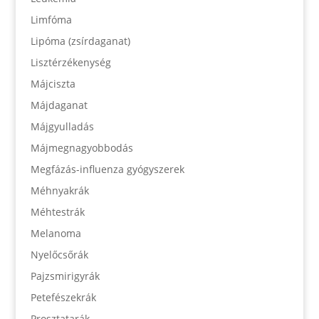
Limfóma
Lipóma (zsírdaganat)
Lisztérzékenység
Májciszta
Májdaganat
Májgyulladás
Májmegnagyobbodás
Megfázás-influenza gyógyszerek
Méhnyakrák
Méhtestrák
Melanoma
Nyelőcsőrák
Pajzsmirigyrák
Petefészekrák
Prosztatarák