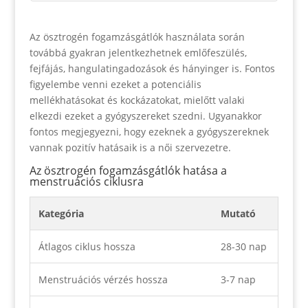
Az ösztrogén fogamzásgátlók használata során
továbbá gyakran jelentkezhetnek emlőfeszülés,
fejfájás, hangulatingadozások és hányinger is. Fontos
figyelembe venni ezeket a potenciális
mellékhatásokat és kockázatokat, mielőtt valaki
elkezdi ezeket a gyógyszereket szedni. Ugyanakkor
fontos megjegyezni, hogy ezeknek a gyógyszereknek
vannak pozitív hatásaik is a női szervezetre.
Az ösztrogén fogamzásgátlók hatása a
menstruációs ciklusra
Kategória
Mutató
Átlagos ciklus hossza
28-30 nap
Menstruációs vérzés hossza
3-7 nap