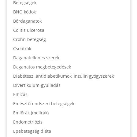
Betegségek
BNO kódok
Bőrdaganatok
Colitis ulcerosa
Crohn-betegség
Csontrák
Daganatellenes szerek
Daganatos megbetegedések
Diabétesz: antidiabetikumok, inzulin gyógyszerek
Divertikulum-gyulladás
Elhízás
Emésztőrendszeri betegségek
Emlőrák (mellrák)
Endometriózis
Epebetegség diéta