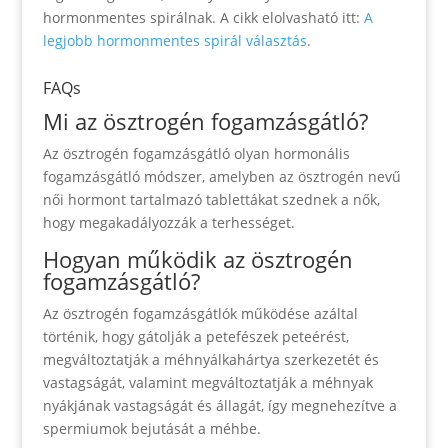
hormonmentes spirálnak. A cikk elolvasható itt:
A
legjobb hormonmentes spirál választás
.
FAQs
Mi az ösztrogén fogamzásgátló?
Az ösztrogén fogamzásgátló olyan hormonális
fogamzásgátló módszer, amelyben az ösztrogén nevű
női hormont tartalmazó tablettákat szednek a nők,
hogy megakadályozzák a terhességet.
Hogyan működik az ösztrogén
fogamzásgátló?
Az ösztrogén fogamzásgátlók működése azáltal
történik, hogy gátolják a petefészek peteérést,
megváltoztatják a méhnyálkahártya szerkezetét és
vastagságát, valamint megváltoztatják a méhnyak
nyákjának vastagságát és állagát, így megnehezítve a
spermiumok bejutását a méhbe.