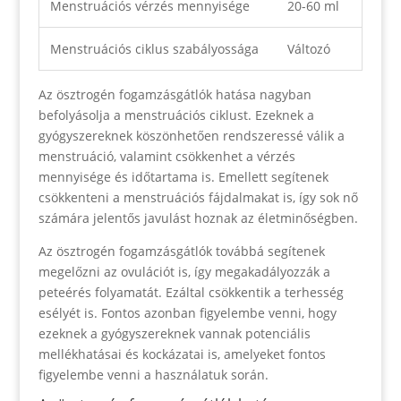
Menstruációs vérzés mennyisége
20-60 ml
Menstruációs ciklus szabályossága
Változó
Az ösztrogén fogamzásgátlók hatása nagyban
befolyásolja a menstruációs ciklust. Ezeknek a
gyógyszereknek köszönhetően rendszeressé válik a
menstruáció, valamint csökkenhet a vérzés
mennyisége és időtartama is. Emellett segítenek
csökkenteni a menstruációs fájdalmakat is, így sok nő
számára jelentős javulást hoznak az életminőségben.
Az ösztrogén fogamzásgátlók továbbá segítenek
megelőzni az ovulációt is, így megakadályozzák a
peteérés folyamatát. Ezáltal csökkentik a terhesség
esélyét is. Fontos azonban figyelembe venni, hogy
ezeknek a gyógyszereknek vannak potenciális
mellékhatásai és kockázatai is, amelyeket fontos
figyelembe venni a használatuk során.