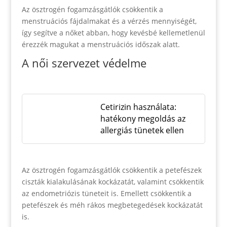
Az ösztrogén fogamzásgátlók csökkentik a
menstruációs fájdalmakat és a vérzés mennyiségét,
így segítve a nőket abban, hogy kevésbé kellemetlenül
érezzék magukat a menstruációs időszak alatt.
A női szervezet védelme
Cetirizin használata:
hatékony megoldás az
allergiás tünetek ellen
Az ösztrogén fogamzásgátlók csökkentik a petefészek
ciszták kialakulásának kockázatát, valamint csökkentik
az endometriózis tüneteit is. Emellett csökkentik a
petefészek és méh rákos megbetegedések kockázatát
is.