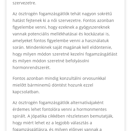
szervezetre.
Az ösztrogén fogamzásgátlók tehát nagyon sokrétű
hatást fejtenek ki a női szervezetre. Fontos azonban
figyelembe venni, hogy ezeknek a gyógyszereknek
vannak potenciális mellékhatásai és kockázatai is,
amelyeket fontos figyelembe venni a használatuk
során. Mindenkinek saját magának kell eldöntenie,
hogy milyen módon szeretné kezelni fogamzásgátlást
és milyen módon szeretné befolyásolni
hormonrendszerét.
Fontos azonban mindig konzultálni orvosunkkal
mielőtt bárminemű döntést hozunk ezzel
kapcsolatban.
Az ösztrogén fogamzásgátlók alternatívájaként
érdemes lehet fontolóra venni a hormonmentes
spirált. A Jópatika cikkében részletesen bemutatják,
hogy miért lehet ez a legjobb választás a
fogamzásgátlásra, és milyen előnyei vannak a