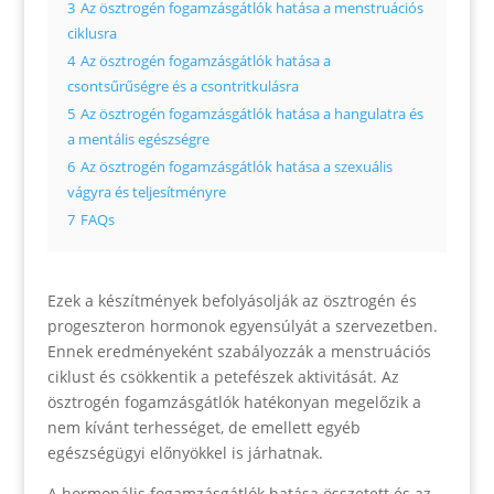
3
Az ösztrogén fogamzásgátlók hatása a menstruációs
ciklusra
4
Az ösztrogén fogamzásgátlók hatása a
csontsűrűségre és a csontritkulásra
5
Az ösztrogén fogamzásgátlók hatása a hangulatra és
a mentális egészségre
6
Az ösztrogén fogamzásgátlók hatása a szexuális
vágyra és teljesítményre
7
FAQs
Ezek a készítmények befolyásolják az ösztrogén és
progeszteron hormonok egyensúlyát a szervezetben.
Ennek eredményeként szabályozzák a menstruációs
ciklust és csökkentik a petefészek aktivitását. Az
ösztrogén fogamzásgátlók hatékonyan megelőzik a
nem kívánt terhességet, de emellett egyéb
egészségügyi előnyökkel is járhatnak.
A hormonális fogamzásgátlók hatása összetett és az