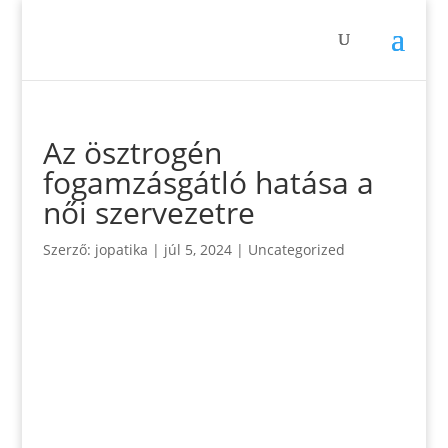
Az ösztrogén
fogamzásgátló hatása a
női szervezetre
Szerző:
jopatika
|
júl 5, 2024
|
Uncategorized