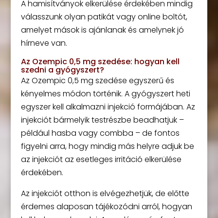
A hamisítványok elkerülése érdekében mindig
válasszunk olyan patikát vagy online boltót,
amelyet mások is ajánlanak és amelynek jó
hírneve van.
Az Ozempic 0,5 mg szedése: hogyan kell
szedni a gyógyszert?
Az Ozempic 0,5 mg szedése egyszerű és
kényelmes módon történik. A gyógyszert heti
egyszer kell alkalmazni injekció formájában. Az
injekciót bármelyik testrészbe beadhatjuk –
például hasba vagy combba – de fontos
figyelni arra, hogy mindig más helyre adjuk be
az injekciót az esetleges irritáció elkerülése
érdekében.
Az injekciót otthon is elvégezhetjük, de előtte
érdemes alaposan tájékozódni arról, hogyan