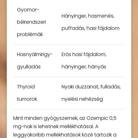
Gyomor-
Hányinger, hasmenés,
bélrendszeri
puffadás, hasi fájdalom
problémák
Hasnyálmirigy-
Erős hasi fájdalom,
gyulladás
hányinger, hányás
Thyroid
Nyaki duzzanat, fulladás,
tumorok
nyelési nehézség
Mint minden gyógyszernek, az Ozempic 0,5
mg-nak is lehetnek mellékhatásai. A
leggyakoribb mellékhatások közé tartozik a