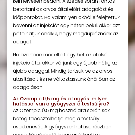
kell helyesen beadni. A szedés során fontos
betartani az orvos által előírt adagolást és
időpontokat. Ha valamilyen okból elfelejtettük
bevenni az injekciót egy héten belül, akkor azt
pótolhatjuk anélkül, hogy megdupláznánk az
adagot.
Ha azonban már eltelt egy hét az utolsó
injekció óta, akkor várjunk egy újabb hétig az
újabb adaggal. Mindig tartsuk be az orvos
utasításait és ne változtassunk önállóan az
adagoláson.
Az Ozempic 0,5 mg és a fogyás: milyen
hatással van a gyógyszer a testsúlyra?
Az Ozempic 0,5 mg használata során sok
beteg tapasztalhatja meg a testsúly
csökkenését. A gyógyszer hatása részben
annak köszönhető, hogy csökkenti az