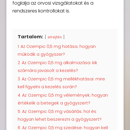
foglalja az orvosi vizsgálatokat és a
rendszeres kontrollokat is.
Tartalom:
elrejtés
1
Az Ozempic 0,5 mg hatása: hogyan
működik a gyógyszer?
2
Az Ozempic 0,5 mg alkalmazása: kik
számára javasolt a kezelés?
3
Az Ozempic 0,5 mg mellékhatásai: mire
kell figyelni a kezelés során?
4
Az Ozempic 0,5 mg vélemények: hogyan
értékelik a betegek a gyógyszert?
5
Az Ozempic 0,5 mg vásárlás: hol és
hogyan lehet beszerezni a gyógyszert?
6
Az Ozempic 0,5 mg szedése: hogyan kell