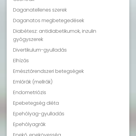
Daganatellenes szerek
Daganatos megbetegedések
Diabétesz: antidiabetikumok, inzulin
gyógyszerek
Divertikulum-gyulladás
Elhízás
Emésztőrendszeri betegségek
Emlőrák (mellrák)
Endometriózis
Epebetegség diéta
Epehólyag-gyulladás
Epehólyagrák
Epekő, epekövesség