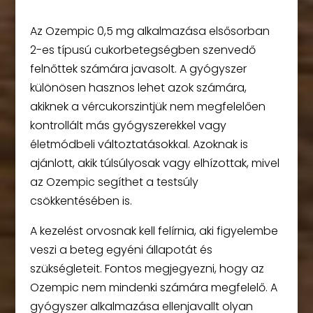
Az Ozempic 0,5 mg alkalmazása elsősorban
2-es típusú cukorbetegségben szenvedő
felnőttek számára javasolt. A gyógyszer
különösen hasznos lehet azok számára,
akiknek a vércukorszintjük nem megfelelően
kontrollált más gyógyszerekkel vagy
életmódbeli változtatásokkal. Azoknak is
ajánlott, akik túlsúlyosak vagy elhízottak, mivel
az Ozempic segíthet a testsúly
csökkentésében is.
A kezelést orvosnak kell felírnia, aki figyelembe
veszi a beteg egyéni állapotát és
szükségleteit. Fontos megjegyezni, hogy az
Ozempic nem mindenki számára megfelelő. A
gyógyszer alkalmazása ellenjavallt olyan