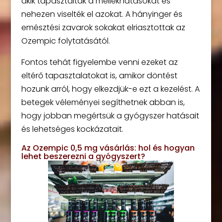
akik tapasztalták a mellékhatásokat és
nehezen viselték el azokat. A hányinger és
emésztési zavarok sokakat elriasztottak az
Ozempic folytatásától.
Fontos tehát figyelembe venni ezeket az
eltérő tapasztalatokat is, amikor döntést
hozunk arról, hogy elkezdjük-e ezt a kezelést. A
betegek véleményei segíthetnek abban is,
hogy jobban megértsük a gyógyszer hatásait
és lehetséges kockázatait.
Az Ozempic 0,5 mg vásárlás: hol és hogyan
lehet beszerezni a gyógyszert?