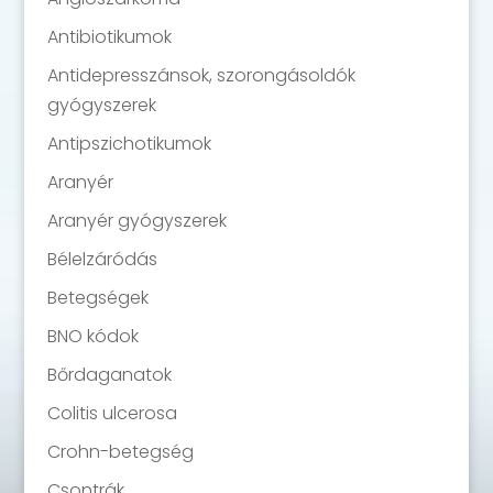
Antibiotikumok
Antidepresszánsok, szorongásoldók
gyógyszerek
Antipszichotikumok
Aranyér
Aranyér gyógyszerek
Bélelzáródás
Betegségek
BNO kódok
Bőrdaganatok
Colitis ulcerosa
Crohn-betegség
Csontrák