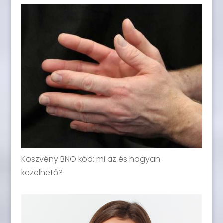
Köszvény BNO kód: mi az és hogyan
kezelhető?