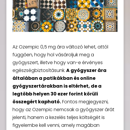
Az Ozempic 0,5 mg ára változó lehet, attól
függően, hogy hol vásároljuk meg a
gyógyszert, illetve hogy van-e érvényes
egészségbiztosításunk.
A gyógyszer ára
általában a patikákban és online
gyógyszertárakban is eltérhet, de a
legtöbb helyen 30 ezer forint körüli
összegért kapható.
Fontos megjegyezni,
hogy az Ozempic nemcsak a gyógyszer árát
jelenti, hanem a kezelés teljes költségét is
figyelembe kell venni, amely magában