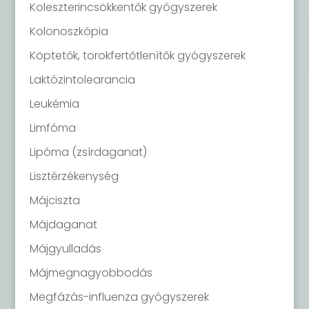
Koleszterincsökkentők gyógyszerek
Kolonoszkópia
Köptetők, torokfertőtlenítők gyógyszerek
Laktózintolearancia
Leukémia
Limfóma
Lipóma (zsírdaganat)
Lisztérzékenység
Májciszta
Májdaganat
Májgyulladás
Májmegnagyobbodás
Megfázás-influenza gyógyszerek