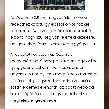
Az Ozempic 0,5 mg megvásárlása orvosi
recepthez kötött, így először orvoshoz kell
fordulnunk. Az orvos felméri állapotunkat és
eldönti, hogy szükség van-e erre a kezelésre.
Ha igen, akkor felírja számunkra a gyógyszert.
A receptet követően az Ozempic
megvásárolható helyi patikákban vagy online
gyógyszertárakban is. Fontos azonban
ügyelni arra, hogy csak megbízható forrásból
vásároljunk gyógyszert. Az online vásárlás
során érdemes ellenőrizni az adott weboldal
hitelességét és azt is, hogy rendelkezik-e
megfelelő engedélyekkel.