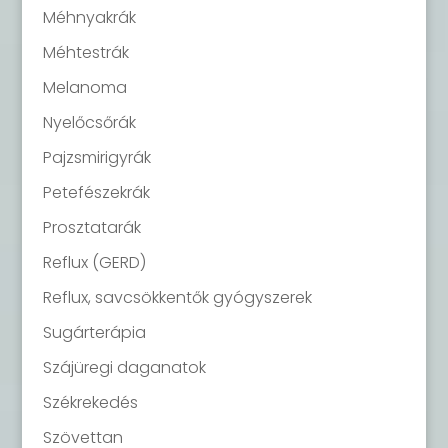
Méhnyakrák
Méhtestrák
Melanoma
Nyelőcsőrák
Pajzsmirigyrák
Petefészekrák
Prosztatarák
Reflux (GERD)
Reflux, savcsökkentők gyógyszerek
Sugárterápia
Szájüregi daganatok
Székrekedés
Szövettan