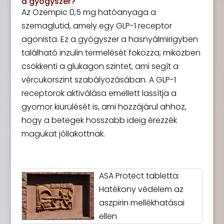
a gyógyszer?
Az Ozempic 0,5 mg hatóanyaga a
szemaglutid, amely egy GLP-1 receptor
agonista. Ez a gyógyszer a hasnyálmirigyben
található inzulin termelését fokozza, miközben
csökkenti a glukagon szintet, ami segít a
vércukorszint szabályozásában. A GLP-1
receptorok aktiválása emellett lassítja a
gyomor kiürülését is, ami hozzájárul ahhoz,
hogy a betegek hosszabb ideig érezzék
magukat jóllakottnak.
ASA Protect tabletta:
Hatékony védelem az
aszpirin mellékhatásai
ellen