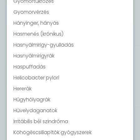
Gyomortükrözés
Gyomorvérzés
Hányinger, hányás
Hasmenés (krónikus)
Hasnyálmirigy-gyulladás
Hasnyálmirigyrák
Haspuffadás
Helicobacter pylori
Hererák
Húgyhólyagrák
Hüvelydaganatok
Irritábilis bél szindróma
Köhögéscsillapítók gyógyszerek