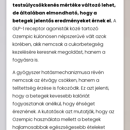
testsúlycsökkenés mértéke változó lehet,
de általában elmondható, hogy a
betegek jelentős eredményeket érnek el.
A
GLP-1 receptor agonisták közé tartozó
Ozempic különösen népszerűvé vált azok
körében, akik nemcsak a cukorbetegség
kezelésére keresnek megoldást, hanem a
fogyásra is.
A gyógyszer hatásmechanizmusa révén
nemcsak az étvágy csökken, hanem a
telítettség érzése is fokozódik. Ez azt jelenti,
hogy a betegek kevesebb kalóriát
fogyasztanak anélkül, hogy éhséget
éreznének. A kutatások azt mutatják, hogy az
Ozempic használata mellett a betegek
hajlamosabbak egészségesebb ételeket