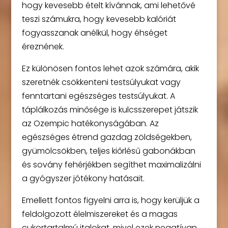
hogy kevesebb ételt kívánnak, ami lehetővé
teszi számukra, hogy kevesebb kalóriát
fogyasszanak anélkül, hogy éhséget
éreznének.
Ez különösen fontos lehet azok számára, akik
szeretnék csökkenteni testsúlyukat vagy
fenntartani egészséges testsúlyukat. A
táplálkozás minősége is kulcsszerepet játszik
az Ozempic hatékonyságában. Az
egészséges étrend gazdag zöldségekben,
gyümölcsökben, teljes kiőrlésű gabonákban
és sovány fehérjékben segíthet maximalizálni
a gyógyszer jótékony hatásait.
Emellett fontos figyelni arra is, hogy kerüljük a
feldolgozott élelmiszereket és a magas
cukortartalmú italokat, mivel ezek negatívan