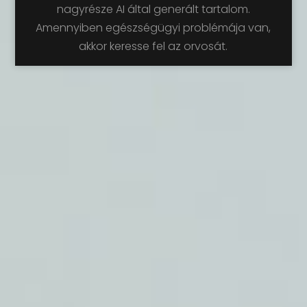
nagyrésze AI által generált tartalom.
Amennyiben egészségügyi problémája van,
akkor keresse fel az orvosát.