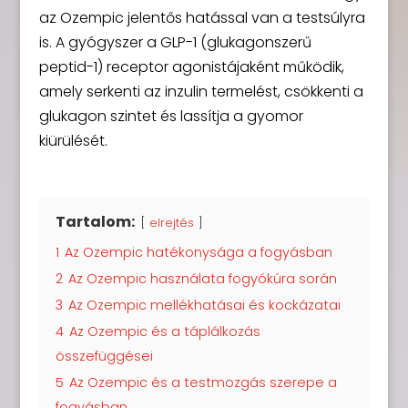
az Ozempic jelentős hatással van a testsúlyra
is. A gyógyszer a GLP-1 (glukagonszerű
peptid-1) receptor agonistájaként működik,
amely serkenti az inzulin termelést, csökkenti a
glukagon szintet és lassítja a gyomor
kiürülését.
Tartalom:
elrejtés
1
Az Ozempic hatékonysága a fogyásban
2
Az Ozempic használata fogyókúra során
3
Az Ozempic mellékhatásai és kockázatai
4
Az Ozempic és a táplálkozás
összefüggései
5
Az Ozempic és a testmozgás szerepe a
fogyásban