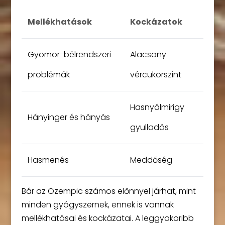
Mellékhatások
Kockázatok
Gyomor-bélrendszeri
Alacsony
problémák
vércukorszint
Hasnyálmirigy
Hányinger és hányás
gyulladás
Hasmenés
Meddőség
Bár az Ozempic számos előnnyel járhat, mint
minden gyógyszernek, ennek is vannak
mellékhatásai és kockázatai. A leggyakoribb