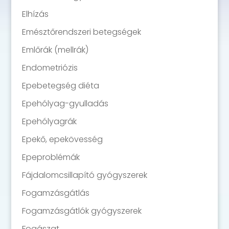
Elhízás
Emésztőrendszeri betegségek
Emlőrák (mellrák)
Endometriózis
Epebetegség diéta
Epehólyag-gyulladás
Epehólyagrák
Epekő, epekövesség
Epeproblémák
Fájdalomcsillapító gyógyszerek
Fogamzásgátlás
Fogamzásgátlók gyógyszerek
Fogászat