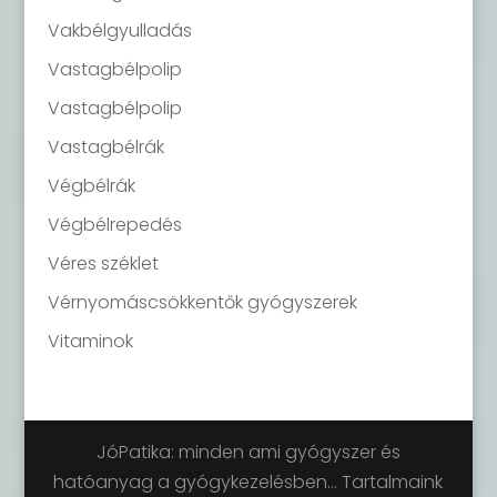
Vakbélgyulladás
Vastagbélpolip
Vastagbélpolip
Vastagbélrák
Végbélrák
Végbélrepedés
Véres széklet
Vérnyomáscsökkentők gyógyszerek
Vitaminok
JóPatika: minden ami gyógyszer és
hatóanyag a gyógykezelésben... Tartalmaink