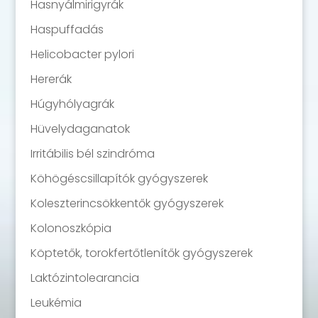
Hasnyálmirigyrák
Haspuffadás
Helicobacter pylori
Hererák
Húgyhólyagrák
Hüvelydaganatok
Irritábilis bél szindróma
Köhögéscsillapítók gyógyszerek
Koleszterincsökkentők gyógyszerek
Kolonoszkópia
Köptetők, torokfertőtlenítők gyógyszerek
Laktózintolearancia
Leukémia