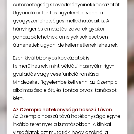
cukorbetegség szövődményeinek kockázatát.
Ugyanakkor fontos figyelembe venni a
gyógyszer lehetséges mellékhatásait is. A
hányinger és emésztési zavarok gyakori
panaszok lehetnek, amelyek sok esetben
átmenetiek ugyan, de kellemetlenek lehetnek.
Ezen kívül bizonyos kockázatok is
felmerülhetnek, mint például hasnyálmirigy-
gyulladás vagy vesefunkció romlása.
Mindezeket figyelembe kell venni az Ozempic
alkalmazása előtt, és fontos orvosi tanácsot
kérni.
Az Ozempic hatékonysága hosszú távon
Az Ozempic hosszú távú hatékonysága egyre
inkább teret nyer a kutatásokban. A klinikai
vizsgálatok azt mutatják, hogy azoknál a