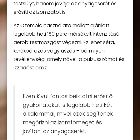
testsúlyt, hanem javítja az anyagcserét és
erősíti az izomzatot is.
Az Ozempic használata mellett ajánlott
legalább heti 150 perc mérsékelt intenzitású
aerob testmozgást végezni. Ez lehet séta,
kerékpározás vagy úszás – bármilyen
tevékenység, amely növeli a pulzusszámot és
izzadást okoz.
Ezen kívül fontos beiktatni erősítő
gyakorlatokat is legalább heti két
alkalommal, mivel ezek segítenek
megőrizni az izomtömeget és
javítani az anyagcserét.