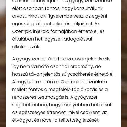
számos előnnyel járhat. A gyógyszer szedése
előtt azonban fontos, hogy konzultáljunk
orvosunkkal, aki figyelembe veszi az egyéni
egészségi állapotunkat és céljainkat. Az
Ozempic injekció formájában érhető el, és
általában heti egyszeri adagolással
alkalmazzák.
A gyógyszer hatása fokozatosan jelentkezik,
így nem várható azonnali eredmény, de
hosszú távon jelentős súlycsökkenés érhető el.
A fogyókúra során az Ozempic használata
mellett fontos a megfelelő táplálkozás és a
rendszeres testmozgás is. A gyógyszer
segíthet abban, hogy könnyebben betartsuk
az egészséges étrendet, mivel csökkenti az
étvágyat és növeli a telítettség érzését.