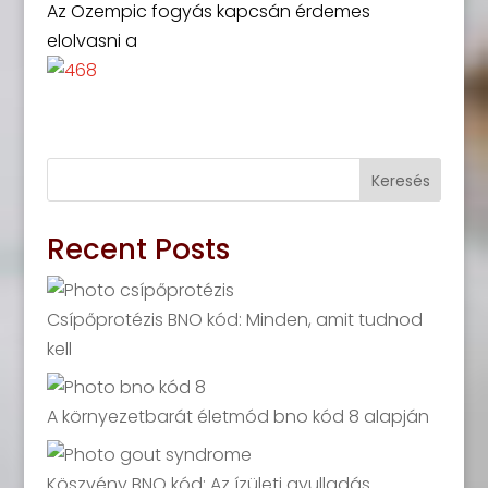
Az Ozempic fogyás kapcsán érdemes
elolvasni a
Keresés
Recent Posts
Csípőprotézis BNO kód: Minden, amit tudnod
kell
A környezetbarát életmód bno kód 8 alapján
Köszvény BNO kód: Az ízületi gyulladás