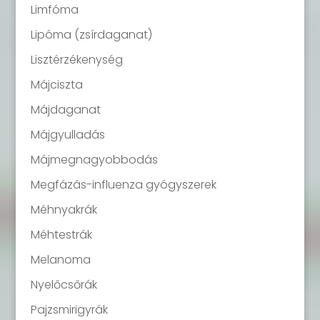
Limfóma
Lipóma (zsírdaganat)
Lisztérzékenység
Májciszta
Májdaganat
Májgyulladás
Májmegnagyobbodás
Megfázás-influenza gyógyszerek
Méhnyakrák
Méhtestrák
Melanoma
Nyelőcsőrák
Pajzsmirigyrák