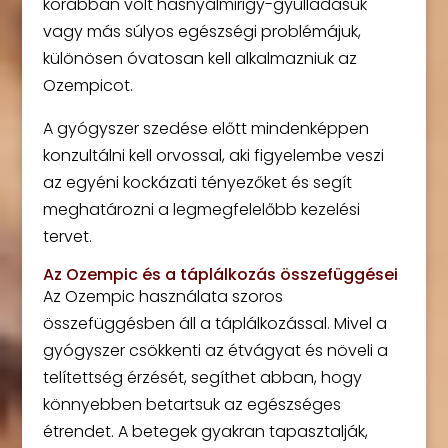
korábban volt hasnyálmirigy-gyulladásuk
vagy más súlyos egészségi problémájuk,
különösen óvatosan kell alkalmazniuk az
Ozempicot.
A gyógyszer szedése előtt mindenképpen
konzultálni kell orvossal, aki figyelembe veszi
az egyéni kockázati tényezőket és segít
meghatározni a legmegfelelőbb kezelési
tervet.
Az Ozempic és a táplálkozás összefüggései
Az Ozempic használata szoros
összefüggésben áll a táplálkozással. Mivel a
gyógyszer csökkenti az étvágyat és növeli a
telítettség érzését, segíthet abban, hogy
könnyebben betartsuk az egészséges
étrendet. A betegek gyakran tapasztalják,