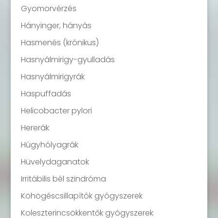
Gyomorvérzés
Hányinger, hányás
Hasmenés (krónikus)
Hasnyálmirigy-gyulladás
Hasnyálmirigyrák
Haspuffadás
Helicobacter pylori
Hererák
Húgyhólyagrák
Hüvelydaganatok
Irritábilis bél szindróma
Köhögéscsillapítók gyógyszerek
Koleszterincsökkentők gyógyszerek