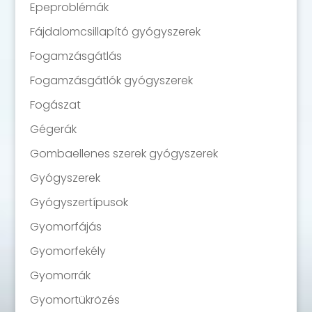
Epeproblémák
Fájdalomcsillapító gyógyszerek
Fogamzásgátlás
Fogamzásgátlók gyógyszerek
Fogászat
Gégerák
Gombaellenes szerek gyógyszerek
Gyógyszerek
Gyógyszertípusok
Gyomorfájás
Gyomorfekély
Gyomorrák
Gyomortükrözés