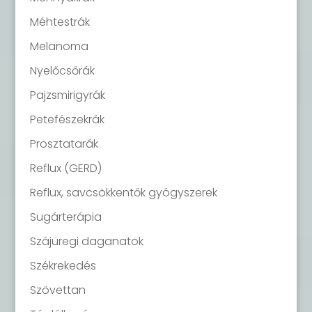
Méhtestrák
Melanoma
Nyelőcsőrák
Pajzsmirigyrák
Petefészekrák
Prosztatarák
Reflux (GERD)
Reflux, savcsökkentők gyógyszerek
Sugárterápia
Szájüregi daganatok
Székrekedés
Szövettan