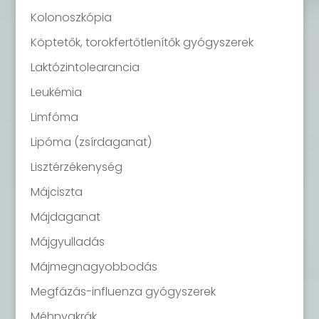
Kolonoszkópia
Köptetők, torokfertőtlenítők gyógyszerek
Laktózintolearancia
Leukémia
Limfóma
Lipóma (zsírdaganat)
Lisztérzékenység
Májciszta
Májdaganat
Májgyulladás
Májmegnagyobbodás
Megfázás-influenza gyógyszerek
Méhnyakrák