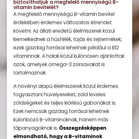
biztosíthatjuk a megfelelő mennyiségű B-
vitamin bevitelét?
A megfelelő mennyiségű B-vitamin bevitel
érdekében érdemes változatos étrendet
követni. Az állati eredetű élelmiszerek közül
kiemelkednek a húsfélék, tojás és tejtermékek;
ezek gazdag forrásai lehetnek például a B12
vitaminnak. A halak közül különösen ajánlottak
azok, amelyek omega-3 zsírsavakat is
tartalmaznak.
A növényi alapú élelmiszerek közül érdemes
fogyasztani hüvelyeseket, zöld leveles
zöldségeket és teljes kiőrlésű gabonákat is.
Ezek nemcsak gazdag forrásai lehetnek
különböző B-vitaminoknak, hanem más
tápanyagoknak is.
Összegzésképpen
elmondható, hogy a B-vitaminok