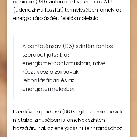
és niacin (B3) szintén részt vesznek az ATP
(adenozin-trifoszfát) termelésében, amely az
energia tárolásáért felelős molekula.
A pantoténsav (B5) szintén fontos
szerepet játszik az
energiametabolizmusban, mivel
részt vesz a zsírsavak
lebontásában és az
energiatermelésben.
Ezen kívül a piridoxin (B6) segít az aminosavak
metabolizmusában is, amelyek szintén
hozzájárulnak az energiaszint fenntartásához.