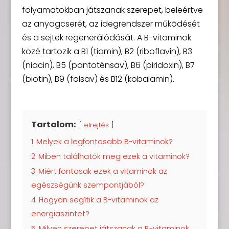
folyamatokban játszanak szerepet, beleértve
az anyagcserét, az idegrendszer működését
és a sejtek regenerálódását. A B-vitaminok
közé tartozik a B1 (tiamin), B2 (riboflavin), B3
(niacin), B5 (pantoténsav), B6 (piridoxin), B7
(biotin), B9 (folsav) és B12 (kobalamin).
Tartalom:
elrejtés
1
Melyek a legfontosabb B-vitaminok?
2
Miben találhatók meg ezek a vitaminok?
3
Miért fontosak ezek a vitaminok az
egészségünk szempontjából?
4
Hogyan segítik a B-vitaminok az
energiaszintet?
5
Milyen szerepet játszanak a B-vitaminok