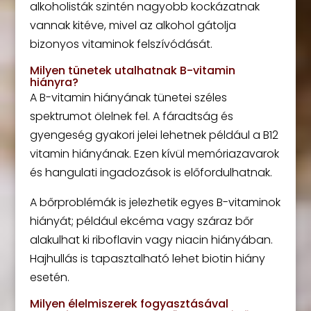
alkoholisták szintén nagyobb kockázatnak
vannak kitéve, mivel az alkohol gátolja
bizonyos vitaminok felszívódását.
Milyen tünetek utalhatnak B-vitamin
hiányra?
A B-vitamin hiányának tünetei széles
spektrumot ölelnek fel. A fáradtság és
gyengeség gyakori jelei lehetnek például a B12
vitamin hiányának. Ezen kívül memóriazavarok
és hangulati ingadozások is előfordulhatnak.
A bőrproblémák is jelezhetik egyes B-vitaminok
hiányát; például ekcéma vagy száraz bőr
alakulhat ki riboflavin vagy niacin hiányában.
Hajhullás is tapasztalható lehet biotin hiány
esetén.
Milyen élelmiszerek fogyasztásával