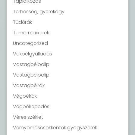
Táplálkozás
Terhesség, gyerekágy
Tüdőrák
Tumormarkerek
Uncategorized
Vakbélgyulladás
Vastagbélpolip
Vastagbélpolip
Vastagbélrák
Végbélrák
Végbélrepedés
Véres széklet
Vérnyomáscsökkentők gyógyszerek