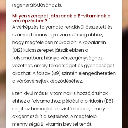
regenerálódásához is.
Milyen szerepet játszanak a B-vitaminok a
vérképzésben?
A vérképzés folyamata rendkívül összetett és
számos tápanyagra van szükség ahhoz,
hogy megfelelően működjön. A kobalamin
(B12) kulcsszerepet játszik ebben a
folyamatban; hiánya vérszegénységhez
vezethet, amely fáradtságot és gyengeséget
okozhat. A folsav (B9) szintén elengedhetetlen
a vörösvérsejtek képződéséhez.
Ezen kívül más B-vitaminok is hozzájárulnak
ehhez a folyamathoz; például a piridoxin (B6)
segít az hemoglobin szintézisében, amely
oxigént szállít a sejtekhez. A megfelelő
mennyiségű B-vitamin bevitel tehát