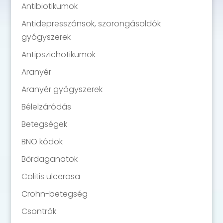
Antibiotikumok
Antidepresszánsok, szorongásoldók
gyógyszerek
Antipszichotikumok
Aranyér
Aranyér gyógyszerek
Bélelzáródás
Betegségek
BNO kódok
Bőrdaganatok
Colitis ulcerosa
Crohn-betegség
Csontrák