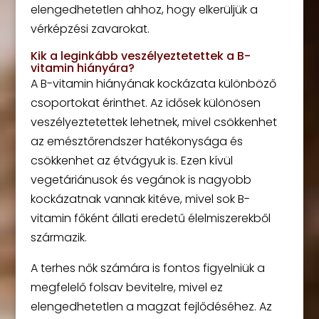
elengedhetetlen ahhoz, hogy elkerüljük a
vérképzési zavarokat.
Kik a leginkább veszélyeztetettek a B-
vitamin hiányára?
A B-vitamin hiányának kockázata különböző
csoportokat érinthet. Az idősek különösen
veszélyeztetettek lehetnek, mivel csökkenhet
az emésztőrendszer hatékonysága és
csökkenhet az étvágyuk is. Ezen kívül
vegetáriánusok és vegánok is nagyobb
kockázatnak vannak kitéve, mivel sok B-
vitamin főként állati eredetű élelmiszerekből
származik.
A terhes nők számára is fontos figyelniük a
megfelelő folsav bevitelre, mivel ez
elengedhetetlen a magzat fejlődéséhez. Az