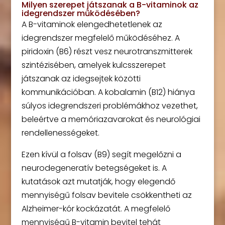
Milyen szerepet játszanak a B-vitaminok az
idegrendszer működésében?
A B-vitaminok elengedhetetlenek az
idegrendszer megfelelő működéséhez. A
piridoxin (B6) részt vesz neurotranszmitterek
szintézisében, amelyek kulcsszerepet
játszanak az idegsejtek közötti
kommunikációban. A kobalamin (B12) hiánya
súlyos idegrendszeri problémákhoz vezethet,
beleértve a memóriazavarokat és neurológiai
rendellenességeket.
Ezen kívül a folsav (B9) segít megelőzni a
neurodegeneratív betegségeket is. A
kutatások azt mutatják, hogy elegendő
mennyiségű folsav bevitele csökkentheti az
Alzheimer-kór kockázatát. A megfelelő
mennyiségű B-vitamin bevitel tehát