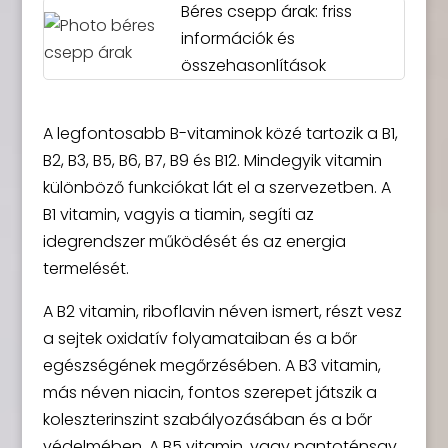
Béres csepp árak: friss
információk és
összehasonlítások
A legfontosabb B-vitaminok közé tartozik a B1,
B2, B3, B5, B6, B7, B9 és B12. Mindegyik vitamin
különböző funkciókat lát el a szervezetben. A
B1 vitamin, vagyis a tiamin, segíti az
idegrendszer működését és az energia
termelését.
A B2 vitamin, riboflavin néven ismert, részt vesz
a sejtek oxidatív folyamataiban és a bőr
egészségének megőrzésében. A B3 vitamin,
más néven niacin, fontos szerepet játszik a
koleszterinszint szabályozásában és a bőr
védelmében. A B5 vitamin, vagy pantoténsav,