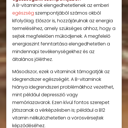
A B-vitaminok elengedhetetlenek az emberi
egészség
szempontjából számos okból
kifolyólag. Először is, hozzájárulnak az energia
termeléséhez, amely szükséges ahhoz, hogy a
sejtek megfelelően működjenek. A megfelelő
energiaszint fenntartása elengedhetetlen a
mindennapi tevékenységekhez és az
általános jóléthez.
Másodszor, ezek a vitaminok támogatják az
idegrendszer egészségét. A B-vitaminok
hiánya idegrendszeri problémákhoz vezethet,
mint például depresszió vagy
memóriazavarok. Ezen kívül fontos szerepet
játszanak a vérképzésben is; például a B12
vitamin nélkülözhetetlen a vörösvérsejtek
képződéséhez.