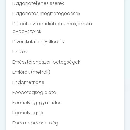
Daganatellenes szerek
Daganatos megbetegedések
Diabétesz: antidiabetikumok, inzulin
gyógyszerek
Divertikulum-gyulladás
Elhízás
Emésztőrendszeri betegségek
Emlőrák (mellrák)
Endometriózis
Epebetegség diéta
Epehólyag-gyulladás
Epehólyagrák
Epekő, epekövesség