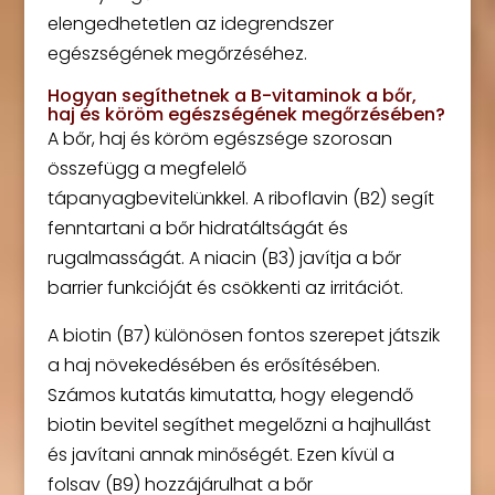
elengedhetetlen az idegrendszer
egészségének megőrzéséhez.
Hogyan segíthetnek a B-vitaminok a bőr,
haj és köröm egészségének megőrzésében?
A bőr, haj és köröm egészsége szorosan
összefügg a megfelelő
tápanyagbevitelünkkel. A riboflavin (B2) segít
fenntartani a bőr hidratáltságát és
rugalmasságát. A niacin (B3) javítja a bőr
barrier funkcióját és csökkenti az irritációt.
A biotin (B7) különösen fontos szerepet játszik
a haj növekedésében és erősítésében.
Számos kutatás kimutatta, hogy elegendő
biotin bevitel segíthet megelőzni a hajhullást
és javítani annak minőségét. Ezen kívül a
folsav (B9) hozzájárulhat a bőr