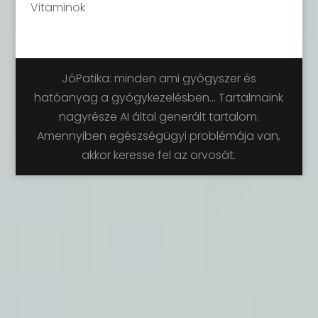
Vitaminok
JóPatika: minden ami gyógyszer és
hatóanyag a gyógykezelésben... Tartalmaink
nagyrésze AI által generált tartalom.
Amennyiben egészségügyi problémája van,
akkor keresse fel az orvosát.