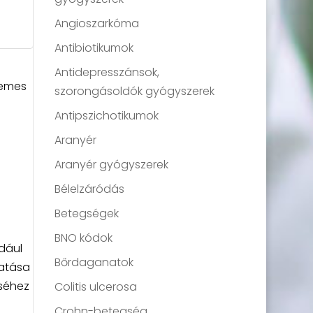
Angioszarkóma
Antibiotikumok
Antidepresszánsok,
demes
szorongásoldók gyógyszerek
Antipszichotikumok
Aranyér
Aranyér gyógyszerek
Bélelzáródás
Betegségek
BNO kódok
ldául
Bőrdaganatok
hatása
éséhez
Colitis ulcerosa
Crohn-betegség