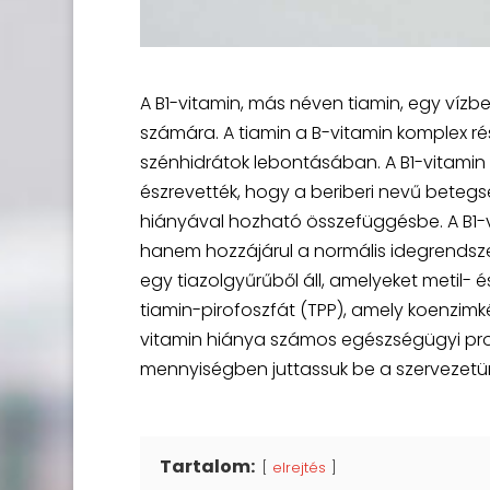
A B1-vitamin, más néven tiamin, egy víz
számára. A tiamin a B-vitamin komplex ré
szénhidrátok lebontásában. A B1-vitamin 
észrevették, hogy a beriberi nevű betegs
hiányával hozható összefüggésbe. A B1-vi
hanem hozzájárul a normális idegrendszer
egy tiazolgyűrűből áll, amelyeket metil- 
tiamin-pirofoszfát (TPP), amely koenzimk
vitamin hiánya számos egészségügyi pro
mennyiségben juttassuk be a szervezetü
Tartalom:
elrejtés