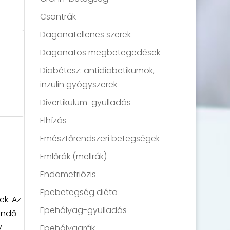
Csontrák
Daganatellenes szerek
Daganatos megbetegedések
Diabétesz: antidiabetikumok,
inzulin gyógyszerek
Divertikulum-gyulladás
Elhízás
Emésztőrendszeri betegségek
Emlőrák (mellrák)
Endometriózis
Epebetegség diéta
ek. Az
Epehólyag-gyulladás
endő
y
Epehólyagrák