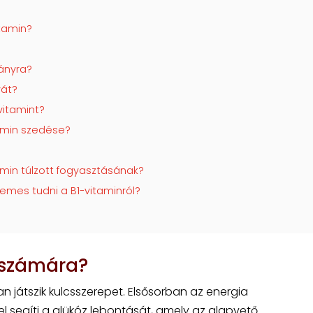
itamin?
?
iányra?
yát?
vitamint?
amin szedése?
amin túlzott fogyasztásának?
emes tudni a B1-vitaminról?
t számára?
n játszik kulcsszerepet. Elsősorban az energia
 segíti a glükóz lebontását, amely az alapvető