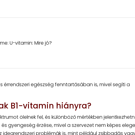
íme: U-vitamin: Mire jó?
 és érrendszeri egészség fenntartásában is, mivel segíti a
ak B1-vitamin hiányra?
ktrumot ölelnek fel, és különböző mértékben jelentkezhetn
ág és gyengeség érzése, mivel a szervezet nem képes eleg
k az idegrendszeri problémák is, mint például zsibbadás vag