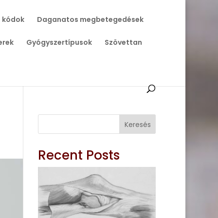
 kódok
Daganatos megbetegedések
erek
Gyógyszertípusok
Szövettan
Keresés
Recent Posts