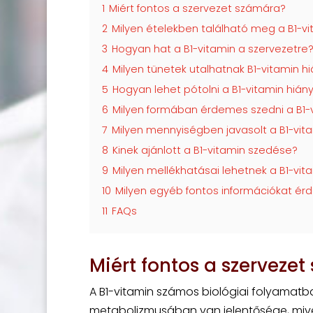
1
Miért fontos a szervezet számára?
2
Milyen ételekben található meg a B1-v
3
Hogyan hat a B1-vitamin a szervezetre
4
Milyen tünetek utalhatnak B1-vitamin h
5
Hogyan lehet pótolni a B1-vitamin hián
6
Milyen formában érdemes szedni a B1-
7
Milyen mennyiségben javasolt a B1-vit
8
Kinek ajánlott a B1-vitamin szedése?
9
Milyen mellékhatásai lehetnek a B1-vit
10
Milyen egyéb fontos információkat érd
11
FAQs
Miért fontos a szerveze
A B1-vitamin számos biológiai folyamatba
metabolizmusában van jelentősége, mivel