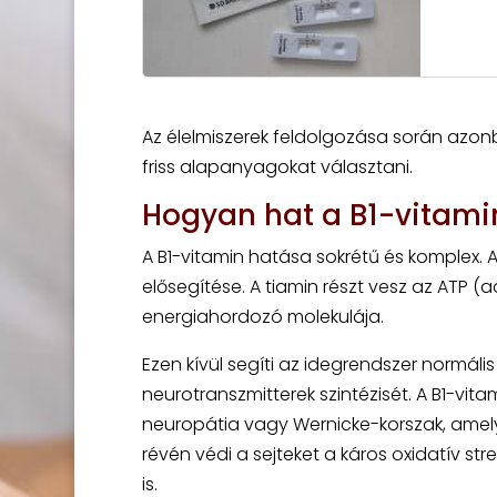
Az élelmiszerek feldolgozása során azon
friss alapanyagokat választani.
Hogyan hat a B1-vitamin
A B1-vitamin hatása sokrétű és komplex. 
elősegítése. A tiamin részt vesz az ATP (a
energiahordozó molekulája.
Ezen kívül segíti az idegrendszer normáli
neurotranszmitterek szintézisét. A B1-vi
neuropátia vagy Wernicke-korszak, amely 
révén védi a sejteket a káros oxidatív st
is.