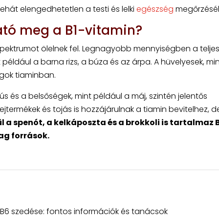
hát elengedhetetlen a testi és lelki
egészség
megőrzésé
ató meg a B1-vitamin?
 spektrumot ölelnek fel. Legnagyobb mennyiségben a telje
például a barna rizs, a búza és az árpa. A hüvelyesek, min
gok tiaminban.
ús és a belsőségek, mint például a máj, szintén jelentős
jtermékek és tojás is hozzájárulnak a tiamin bevitelhez, d
 a spenót, a kelkáposzta és a brokkoli is tartalmaz 
ag források.
6 szedése: fontos információk és tanácsok