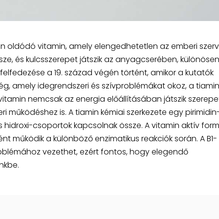
ben oldódó vitamin, amely elengedhetetlen az emberi szer
sze, és kulcsszerepet játszik az anyagcserében, különösen
felfedezése a 19. század végén történt, amikor a kutatók
ég, amely idegrendszeri és szívproblémákat okoz, a tiami
tamin nemcsak az energia előállításában játszik szerepet
i működéshez is. A tiamin kémiai szerkezete egy pirimidin
és hidroxi-csoportok kapcsolnak össze. A vitamin aktív for
ént működik a különböző enzimatikus reakciók során. A B1-
blémához vezethet, ezért fontos, hogy elegendő
nkbe.