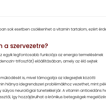
ban sok esetben csökkenhet a vitamin tartalom, ezért ér
 a szervezetre?
Az egyik legfontosabb funkciója az energia termelésének
denozin-trifoszfát) előállításában, amely az élő sejtek
s működését is, mivel támogatja az idegsejtek közötti
tamin hiánya idegrendszeri problémákhoz vezethet, mint pé
súlyos neurológiai tünetekkel jár. A vitamin antioxidáns 
ressztől, így hozzájárulhat a krónikus betegségek megelőz