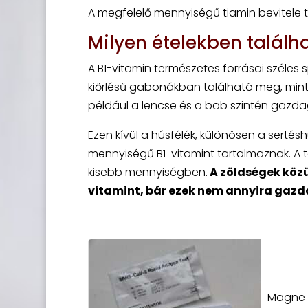
A megfelelő mennyiségű tiamin bevitele te
Milyen ételekben találh
A B1-vitamin természetes forrásai széles
kiőrlésű gabonákban található meg, mint 
például a lencse és a bab szintén gazda
Ezen kívül a húsfélék, különösen a sertésh
mennyiségű B1-vitamint tartalmaznak. A te
kisebb mennyiségben.
A zöldségek közül
vitamint, bár ezek nem annyira gazd
Magne B