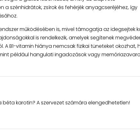
en a szénhidrátok, zsírok és fehérjék anyagcseréjéhez, így
tásához.
grendszer működésében is, mivel támogatja az idegsejtek k
lajdonságokkal is rendelkezik, amelyek segítenek megvéde
l. A B1-vitamin hiánya nemcsak fizikai tüneteket okozhat
 mint például hangulati ingadozások vagy memóriazavaro
 a béta karotin? A szervezet számára elengedhetetlen!