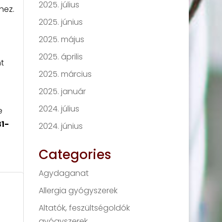
2025. július
hez.
2025. június
2025. május
s
2025. április
t
2025. március
2025. január
2024. július
e
B1-
2024. június
Categories
Agydaganat
Allergia gyógyszerek
Altatók, feszültségoldók
gyógyszerek