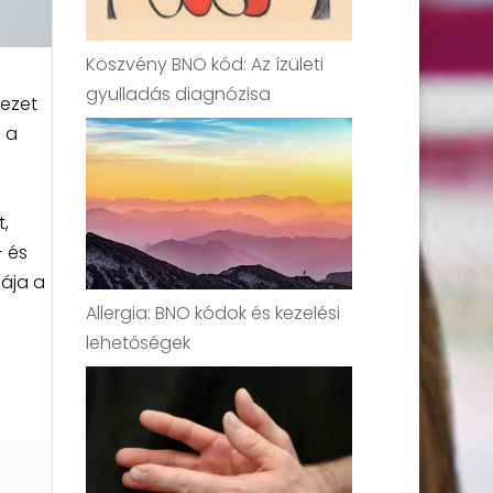
Köszvény BNO kód: Az ízületi
gyulladás diagnózisa
vezet
 a
n
,
- és
mája a
Allergia: BNO kódok és kezelési
lehetőségek