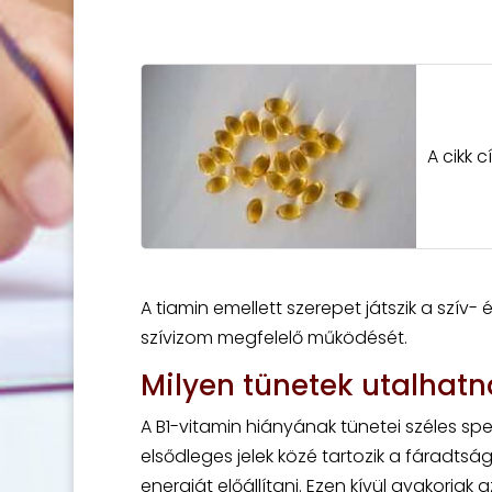
A cikk c
A tiamin emellett szerepet játszik a szív-
szívizom megfelelő működését.
Milyen tünetek utalhatn
A B1-vitamin hiányának tünetei széles spe
elsődleges jelek közé tartozik a fáradts
energiát előállítani. Ezen kívül gyakoria