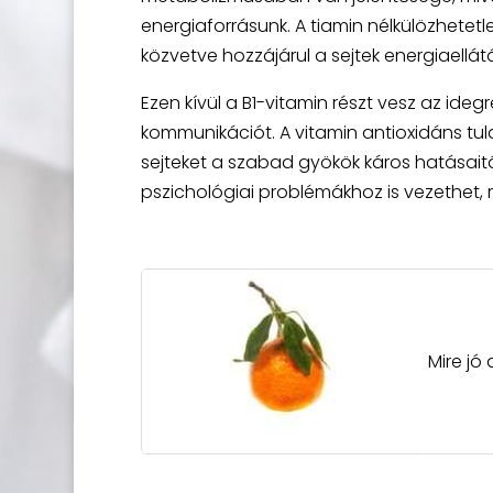
energiaforrásunk. A tiamin nélkülözhetetl
közvetve hozzájárul a sejtek energiaellá
Ezen kívül a B1-vitamin részt vesz az ide
kommunikációt. A vitamin antioxidáns tu
sejteket a szabad gyökök káros hatásaitó
pszichológiai problémákhoz is vezethet,
Mire jó