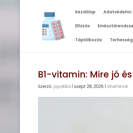
Kezdőlap
Adatvédelmi 
Elhízás
Emésztőrendsze
Táplálkozás
Terhesség
B1-vitamin: Mire jó é
Szerző:
jopatika
|
szept 28, 2025
|
Vitaminok