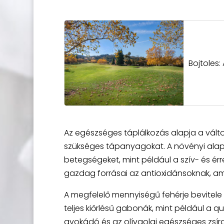
Bojtoles
Az egészséges táplálkozás alapja a vált
szükséges tápanyagokat. A növényi alapú 
betegségeket, mint például a szív- és ér
gazdag forrásai az antioxidánsoknak, am
A megfelelő mennyiségű fehérje bevitele me
teljes kiőrlésű gabonák, mint például a qu
avokádó és az olívaolaj egészséges zsíro