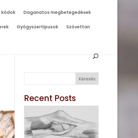
 kódok
Daganatos megbetegedések
erek
Gyógyszertípusok
Szövettan
Keresés
Recent Posts