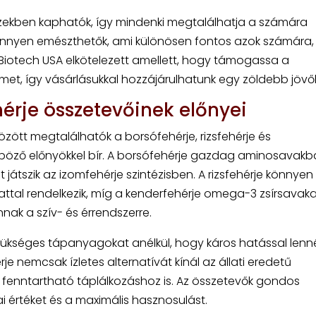
ízekben kaphatók, így mindenki megtalálhatja a számára
önnyen emészthetők, ami különösen fontos azok számára, 
A Biotech USA elkötelezett amellett, hogy támogassa a
met, így vásárlásukkal hozzájárulhatunk egy zöldebb jövő
érje összetevőinek előnyei
özött megtalálhatók a borsófehérje, rizsfehérje és
böző előnyökkel bír. A borsófehérje gazdag aminosavakb
játszik az izomfehérje szintézisben. A rizsfehérje könnyen
tal rendelkezik, míg a kenderfehérje omega-3 zsírsavakat
nak a szív- és érrendszerre.
 szükséges tápanyagokat anélkül, hogy káros hatással len
e nemcsak ízletes alternatívát kínál az állati eredetű
 fenntartható táplálkozáshoz is. Az összetevők gondos
i értéket és a maximális hasznosulást.