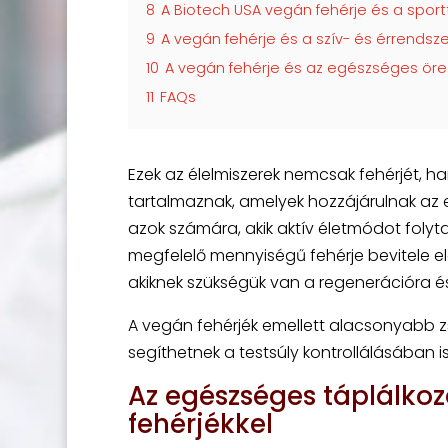
8
A Biotech USA vegán fehérje és a sport
9
A vegán fehérje és a szív- és érrends
10
A vegán fehérje és az egészséges ör
11
FAQs
Ezek az élelmiszerek nemcsak fehérjét, h
tartalmaznak, amelyek hozzájárulnak az
azok számára, akik aktív életmódot folyt
megfelelő mennyiségű fehérje bevitele e
akiknek szükségük van a regenerációra és
A vegán fehérjék emellett alacsonyabb zsí
segíthetnek a testsúly kontrollálásában is
Az egészséges táplálkoz
fehérjékkel