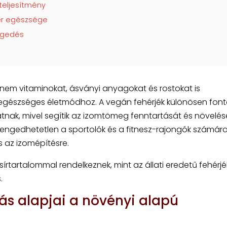
teljesítmény
zer egészsége
egedés
anem vitaminokat, ásványi anyagokat és rostokat is
 egészséges életmódhoz. A vegán fehérjék különösen fon
atnak, mivel segítik az izomtömeg fenntartását és növelésé
lengedhetetlen a sportolók és a fitnesz-rajongók számára
 az izomépítésre.
rtartalommal rendelkeznek, mint az állati eredetű fehérjék
.
ás alapjai a növényi alapú