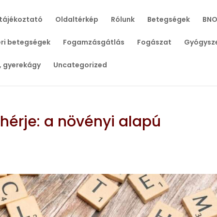
tájékoztató
Oldaltérkép
Rólunk
Betegségek
BNO
ri betegségek
Fogamzásgátlás
Fogászat
Gyógysz
, gyerekágy
Uncategorized
hérje: a növényi alapú