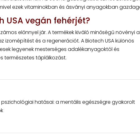
 mivel ezek vitaminokban és ásványi anyagokban gazdag
ch USA vegán fehérjét?
számos előnnyel jár. A termékek kiváló minőségű növényi 
az izomépítést és a regenerációt. A Biotech USA különös
ntesek legyenek mesterséges adalékanyagoktól és
 és természetes táplálkozást.
a pszichológiai hatásai: a mentális egészségre gyakorolt
ok