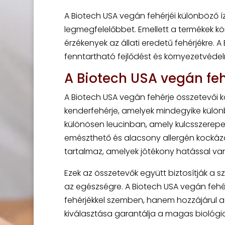
A Biotech USA vegán fehérjéi különböző 
legmegfelelőbbet. Emellett a termékek k
érzékenyek az állati eredetű fehérjékre. 
fenntartható fejlődést és környezetvédel
A Biotech USA vegán feh
A Biotech USA vegán fehérje összetevői k
kenderfehérje, amelyek mindegyike külön
különösen leucinban, amely kulcsszerepet 
emészthető és alacsony allergén kockázat
tartalmaz, amelyek jótékony hatással van
Ezek az összetevők együtt biztosítják a
az egészségre. A Biotech USA vegán fehérj
fehérjékkel szemben, hanem hozzájárul a
kiválasztása garantálja a magas biológia