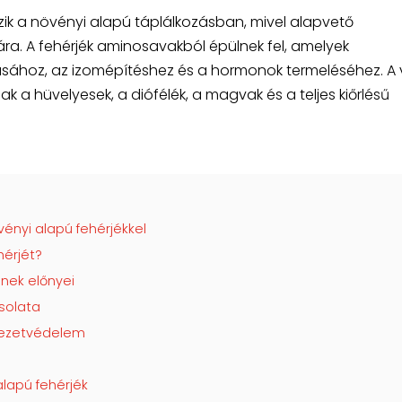
zik a növényi alapú táplálkozásban, mivel alapvető
ra. A fehérjék aminosavakból épülnek fel, amelyek
ásához, az izomépítéshez és a hormonok termeléséhez. A
k a hüvelyesek, a diófélék, a magvak és a teljes kiőrlésű
ényi alapú fehérjékkel
hérjét?
nek előnyei
solata
nyezetvédelem
lapú fehérjék