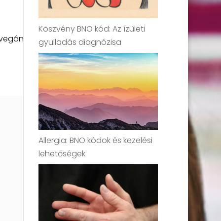
Köszvény BNO kód: Az ízületi
 vegán
gyulladás diagnózisa
Allergia: BNO kódok és kezelési
lehetőségek