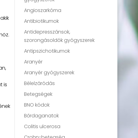
Angioszarkóma
akik
Antibiotikumok
Antidepresszánsok,
höz.
szorongásoldók gyógyszerek
Antipszichotikumok
Aranyér
an,
Aranyér gyógyszerek
Bélelzáródás
 is
Betegségek
BNO kódok
nének
Bőrdaganatok
Colitis ulcerosa
Crohn-betegség