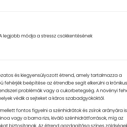
: A legjobb módja a stressz csökkentésének
ozatos és kiegyensúlyozott étrend, amely tartalmazza a
fehérjék beépítése az étrendbe segít elkerülni a króniku
rendszeri problémák vagy a cukorbetegség. A növényi fehé
elyek védik a sejteket a káros szabadgyököktől.
llett fontos figyelni a szénhidrátok és zsírok arányára is
inoa vagy a barna rizs, kiváló szénhidrátforrások, míg az
kat biztosítanak. Az étrend gazdagítása színes zöldségek