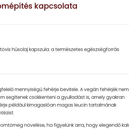
zomépítés kapcsolata
övis húsolaj kapszula: a természetes egészségforrás
elelő mennyiségű fehérje bevitele. A vegán fehérjék ne
 segítenek csökkenteni a gyulladást is, amely gyakran
ehérje például kimagaslóan magas leucin tartalmának
tézist.
izomtömeg növelése, ha figyelünk arra, hogy elegendő kal