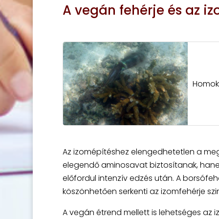
A vegán fehérje és az i
Homokt
Az izomépítéshez elengedhetetlen a megf
elegendő aminosavat biztosítanak, hanem
előfordul intenzív edzés után. A borsóf
köszönhetően serkenti az izomfehérje szin
A vegán étrend mellett is lehetséges az 