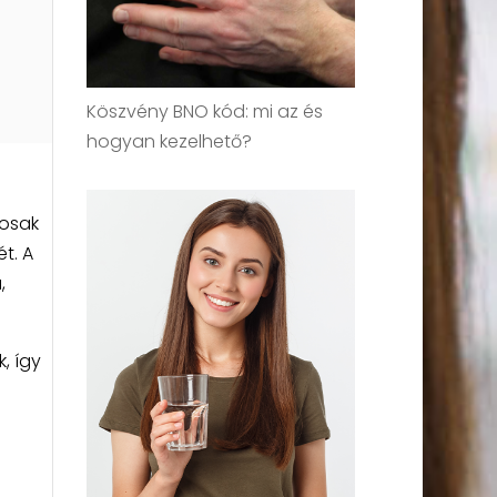
Köszvény BNO kód: mi az és
hogyan kezelhető?
tosak
t. A
,
, így