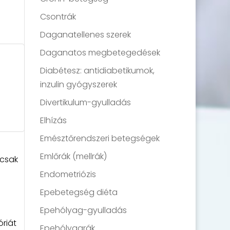
Csontrák
Daganatellenes szerek
Daganatos megbetegedések
Diabétesz: antidiabetikumok,
inzulin gyógyszerek
Divertikulum-gyulladás
Elhízás
Emésztőrendszeri betegségek
Emlőrák (mellrák)
mcsak
Endometriózis
Epebetegség diéta
Epehólyag-gyulladás
óriát
Epehólyagrák