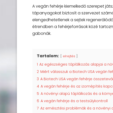
A vegán fehérje kiemelkedő szerepet játs
tápanyagokat biztosít a szervezet számá
elengedhetetlenek a sejtek regenerálód
étrendben a fehérjeforrások közé tartozna
gabonák.
Tartalom:
elrejtés
1
Az egészséges táplálkozás alapjai a növ
2
Miért válasszuk a Biotech USA vegán fe
3
A Biotech USA vegán fehérje összetevői
4
A vegán fehérje és az izomépítés kapc
5
A növényi alapú táplálkozás és a kör
6
A vegán fehérje és a testsúlykontroll
7
Az emésztési problémák és a növényi a