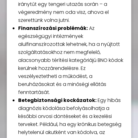
iránytűt egy tengeri utazás során – a
végeredmény nem oda visz, ahova el
szerettünk volna jutni.
Finanszírozási problémák:
Az
egészségügyi intézmények
alulfinanszírozottak lehetnek, ha a nyújtott
szolgáltatásokhoz nem megfelelő,
alacsonyabb térítési kategóriájú BNO kódok
kerülnek hozzárendelésre. Ez
veszélyeztetheti a működést, a
beruházásokat és a minőségi ellátás
fenntartását.
Betegbiztonsági kockázatok:
Egy hibás
diagnózis kódolása befolyásolhatja a
későbbi orvosi döntéseket és a kezelési
terveket. Például, ha egy krónikus betegség
helytelenül akutként van kódolva, az