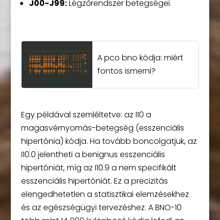
J00-J99:
Légzőrendszer betegségei.
A pco bno kódja: miért
fontos ismerni?
Egy példával szemléltetve: az I10 a
magasvérnyomás-betegség (esszenciális
hipertónia) kódja. Ha tovább boncolgatjuk, az
I10.0 jelentheti a benignus esszenciális
hipertóniát, míg az I10.9 a nem specifikált
esszenciális hipertóniát. Ez a precizitás
elengedhetetlen a statisztikai elemzésekhez
és az egészségügyi tervezéshez. A BNO-10