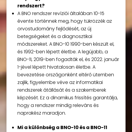
rendszert?
A BNO rendszer revíziói általában 10-15
évente történnek meg, hogy tükrözzék az
orvostudomány fejlődését, az új
betegségeket és a diagnosztikai
módszereket. A BNO-10 1990-ben készült el,
és 1992-ben lépett életbe. A legújabb, a
BNO-11, 2019-ben fogadták el, és 2022. január
1-jével lépett hivatalosan életbe. A
bevezetése országonként eltérő ütemben
zajlik, figyelembe véve az informatikai
rendszerek átállását és a szakemberek
képzését. Ez a dinamikus frissítés garantálja,
hogy a rendszer mindig releváns és
naprakész maradjon.
Mi a különbség a BNO-10 és a BNO-11