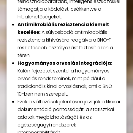
felhasználóbarátabb, intelligens eszközökkel
támogatja a kódolást, csökkentve a
hibalehetőségeket.
Antimikrobiális rezisztencia kiemelt
kezelése:
A súlyosbodó antimikrobiális
rezisztencia kihívására reagálva a BNO-11
részletesebb osztályozást biztosít ezen a
téren.
Hagyományos orvoslás integrációja:
Külön fejezetet szentel a hagyományos
orvoslás rendszereinek, mint például a
tradicionális kínai orvoslásnak, ami a BNO-
10-ben nem szerepelt.
Ezek a változások jelentősen javítják a klinikai
dokumentáció pontosságát, a statisztikai
adatok megbízhatóságát és az
egészségügyi rendszerek
interoperabilitását.