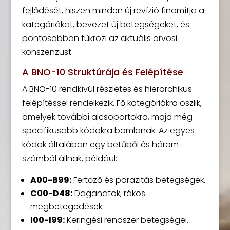
fejlődését, hiszen minden új revízió finomítja a
kategóriákat, bevezet új betegségeket, és
pontosabban tükrözi az aktuális orvosi
konszenzust.
A BNO-10 Struktúrája és Felépítése
A BNO-10 rendkívül részletes és hierarchikus
felépítéssel rendelkezik. Fő kategóriákra oszlik,
amelyek további alcsoportokra, majd még
specifikusabb kódokra bomlanak. Az egyes
kódok általában egy betűből és három
számból állnak, például:
A00-B99:
Fertőző és parazitás betegségek.
C00-D48:
Daganatok, rákos
megbetegedések.
I00-I99:
Keringési rendszer betegségei.