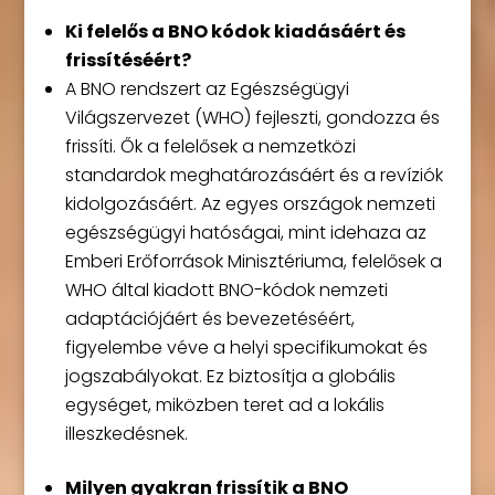
Ki felelős a BNO kódok kiadásáért és
frissítéséért?
A BNO rendszert az Egészségügyi
Világszervezet (WHO) fejleszti, gondozza és
frissíti. Ők a felelősek a nemzetközi
standardok meghatározásáért és a revíziók
kidolgozásáért. Az egyes országok nemzeti
egészségügyi hatóságai, mint idehaza az
Emberi Erőforrások Minisztériuma, felelősek a
WHO által kiadott BNO-kódok nemzeti
adaptációjáért és bevezetéséért,
figyelembe véve a helyi specifikumokat és
jogszabályokat. Ez biztosítja a globális
egységet, miközben teret ad a lokális
illeszkedésnek.
Milyen gyakran frissítik a BNO