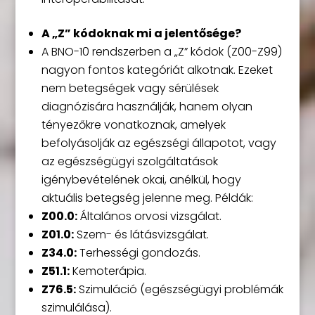
A „Z” kódoknak mi a jelentősége?
A BNO-10 rendszerben a „Z” kódok (Z00-Z99)
nagyon fontos kategóriát alkotnak. Ezeket
nem betegségek vagy sérülések
diagnózisára használják, hanem olyan
tényezőkre vonatkoznak, amelyek
befolyásolják az egészségi állapotot, vagy
az egészségügyi szolgáltatások
igénybevételének okai, anélkül, hogy
aktuális betegség jelenne meg. Példák:
Z00.0:
Általános orvosi vizsgálat.
Z01.0:
Szem- és látásvizsgálat.
Z34.0:
Terhességi gondozás.
Z51.1:
Kemoterápia.
Z76.5:
Szimuláció (egészségügyi problémák
szimulálása).