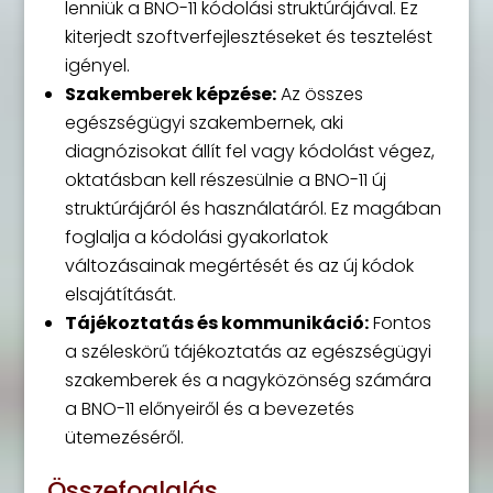
lenniük a BNO-11 kódolási struktúrájával. Ez
kiterjedt szoftverfejlesztéseket és tesztelést
igényel.
Szakemberek képzése:
Az összes
egészségügyi szakembernek, aki
diagnózisokat állít fel vagy kódolást végez,
oktatásban kell részesülnie a BNO-11 új
struktúrájáról és használatáról. Ez magában
foglalja a kódolási gyakorlatok
változásainak megértését és az új kódok
elsajátítását.
Tájékoztatás és kommunikáció:
Fontos
a széleskörű tájékoztatás az egészségügyi
szakemberek és a nagyközönség számára
a BNO-11 előnyeiről és a bevezetés
ütemezéséről.
Összefoglalás