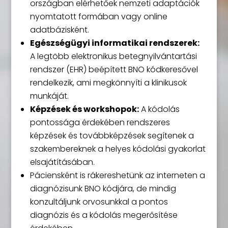
országban elérhetőek nemzeti adaptációk
nyomtatott formában vagy online
adatbázisként.
Egészségügyi informatikai rendszerek:
A legtöbb elektronikus betegnyilvántartási
rendszer (EHR) beépített BNO kódkeresővel
rendelkezik, ami megkönnyíti a klinikusok
munkáját.
Képzések és workshopok:
A kódolás
pontossága érdekében rendszeres
képzések és továbbképzések segítenek a
szakembereknek a helyes kódolási gyakorlat
elsajátításában.
Páciensként is rákereshetünk az interneten a
diagnózisunk BNO kódjára, de mindig
konzultáljunk orvosunkkal a pontos
diagnózis és a kódolás megerősítése