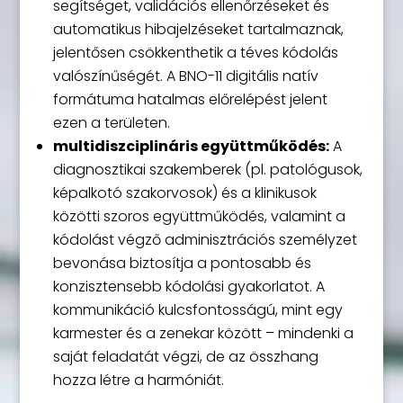
segítséget, validációs ellenőrzéseket és
automatikus hibajelzéseket tartalmaznak,
jelentősen csökkenthetik a téves kódolás
valószínűségét. A BNO-11 digitális natív
formátuma hatalmas előrelépést jelent
ezen a területen.
multidiszciplináris együttműködés:
A
diagnosztikai szakemberek (pl. patológusok,
képalkotó szakorvosok) és a klinikusok
közötti szoros együttműködés, valamint a
kódolást végző adminisztrációs személyzet
bevonása biztosítja a pontosabb és
konzisztensebb kódolási gyakorlatot. A
kommunikáció kulcsfontosságú, mint egy
karmester és a zenekar között – mindenki a
saját feladatát végzi, de az összhang
hozza létre a harmóniát.