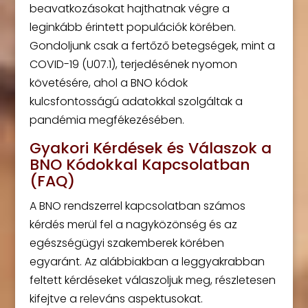
beavatkozásokat hajthatnak végre a
leginkább érintett populációk körében.
Gondoljunk csak a fertőző betegségek, mint a
COVID-19 (U07.1), terjedésének nyomon
követésére, ahol a BNO kódok
kulcsfontosságú adatokkal szolgáltak a
pandémia megfékezésében.
Gyakori Kérdések és Válaszok a
BNO Kódokkal Kapcsolatban
(FAQ)
A BNO rendszerrel kapcsolatban számos
kérdés merül fel a nagyközönség és az
egészségügyi szakemberek körében
egyaránt. Az alábbiakban a leggyakrabban
feltett kérdéseket válaszoljuk meg, részletesen
kifejtve a releváns aspektusokat.