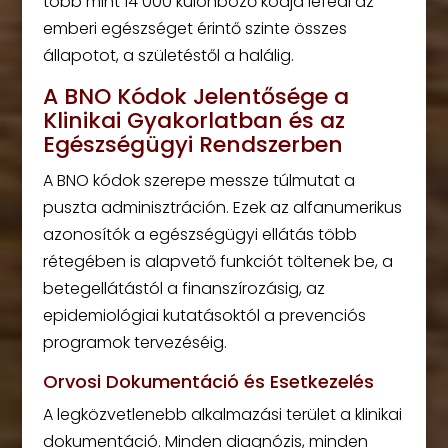
több mint 14 000 különböző kódja lefedi az
emberi egészséget érintő szinte összes
állapotot, a születéstől a halálig.
A BNO Kódok Jelentősége a
Klinikai Gyakorlatban és az
Egészségügyi Rendszerben
A BNO kódok szerepe messze túlmutat a
puszta adminisztráción. Ezek az alfanumerikus
azonosítók a egészségügyi ellátás több
rétegében is alapvető funkciót töltenek be, a
betegellátástól a finanszírozásig, az
epidemiológiai kutatásoktól a prevenciós
programok tervezéséig.
Orvosi Dokumentáció és Esetkezelés
A legközvetlenebb alkalmazási terület a klinikai
dokumentáció. Minden diagnózis, minden