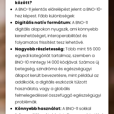
között?
A BNO-11 jelentős előrelépést jelent a BNO-10-
hez képest. Főbb különbségek:
Digitális natív formátum:
A BNO-11
digitális alapokon nyugszik, ami könnyebb
kereshetőséget, interoperabilitást és
folyamatos frissítést tesz lehetővé.
Nagyobb részletesség:
Több mint 55 000
egyedi kategóriát tartalmaz, szemben a
BNO-10 mintegy 14 000 kódjával. Számos új
betegség, szindróma és egészségügyi
állapot került bevezetésre, mint például az
addikciók, a digitális eszközök túlzott
használata, vagy a globális
felmelegedéssel összefüggő egészségügyi
problémák.
Könnyebb használat:
A BNO-11 sokkal