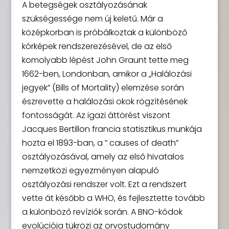
A betegségek osztályozásának
szükségessége nem új keletű. Már a
középkorban is próbálkoztak a különböző
kórképek rendszerezésével, de az első
komolyabb lépést John Graunt tette meg
1662-ben, Londonban, amikor a „Halálozási
jegyek” (Bills of Mortality) elemzése során
észrevette a halálozási okok rögzítésének
fontosságát. Az igazi áttörést viszont
Jacques Bertillon francia statisztikus munkája
hozta el 1893-ban, a ” causes of death”
osztályozásával, amely az első hivatalos
nemzetközi egyezményen alapuló
osztályozási rendszer volt. Ezt a rendszert
vette át később a WHO, és fejlesztette tovább
a különböző revíziók során. A BNO-kódok
evolúciója tükrözi az orvostudomány