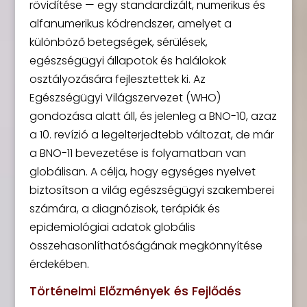
rövidítése — egy standardizált, numerikus és
alfanumerikus kódrendszer, amelyet a
különböző betegségek, sérülések,
egészségügyi állapotok és halálokok
osztályozására fejlesztettek ki. Az
Egészségügyi Világszervezet (WHO)
gondozása alatt áll, és jelenleg a BNO-10, azaz
a 10. revízió a legelterjedtebb változat, de már
a BNO-11 bevezetése is folyamatban van
globálisan. A célja, hogy egységes nyelvet
biztosítson a világ egészségügyi szakemberei
számára, a diagnózisok, terápiák és
epidemiológiai adatok globális
összehasonlíthatóságának megkönnyítése
érdekében.
Történelmi Előzmények és Fejlődés