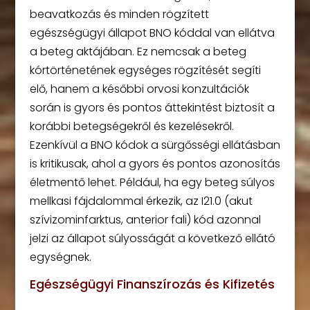
beavatkozás és minden rögzített
egészségügyi állapot BNO kóddal van ellátva
a beteg aktájában. Ez nemcsak a beteg
kórtörténetének egységes rögzítését segíti
elő, hanem a későbbi orvosi konzultációk
során is gyors és pontos áttekintést biztosít a
korábbi betegségekről és kezelésekről.
Ezenkívül a BNO kódok a sürgősségi ellátásban
is kritikusak, ahol a gyors és pontos azonosítás
életmentő lehet. Például, ha egy beteg súlyos
mellkasi fájdalommal érkezik, az I21.0 (akut
szívizominfarktus, anterior fali) kód azonnal
jelzi az állapot súlyosságát a következő ellátó
egységnek.
Egészségügyi Finanszírozás és Kifizetés