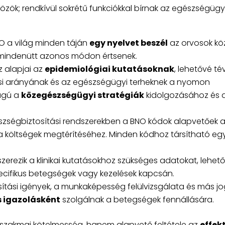
zök; rendkívül sokrétű funkciókkal bírnak az egészségügy
O a világ minden táján
egy nyelvet beszél
az orvosok köz
t mindenütt azonos módon értsenek.
 alapjai az
epidemiológiai kutatásoknak
, lehetővé té
si arányának és az egészségügyi terheknek a nyomon
ságú a
közegészségügyi stratégiák
kidolgozásához és 
zségbiztosítási rendszerekben a BNO kódok alapvetőek 
a költségek megtérítéséhez. Minden kódhoz társítható eg
zerezik a klinikai kutatásokhoz szükséges adatokat, lehet
cifikus betegségek vagy kezelések kapcsán.
sítási igények, a munkaképesség felülvizsgálata és más jo
s igazolásként
szolgálnak a betegségek fennállására.
szakmai kötelmesség, hanem alapvető feltétele az
effekt