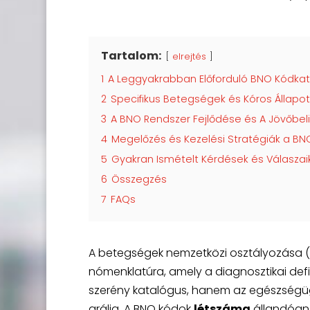
Tartalom:
elrejtés
1
A Leggyakrabban Előforduló BNO Kódkat
2
Specifikus Betegségek és Kóros Állapo
3
A BNO Rendszer Fejlődése és A Jövőbeli
4
Megelőzés és Kezelési Stratégiák a B
5
Gyakran Ismételt Kérdések és Válasza
6
Összegzés
7
FAQs
A betegségek nemzetközi osztályozása (B
nómenklatúra, amely a diagnosztikai def
szerény katalógus, hanem az egészségüg
grálja. A BNO kódok
létszáma
állandóan 