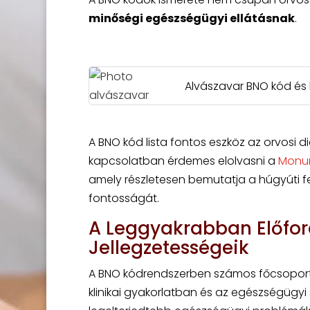
minőségi egészségügyi ellátásnak
.
Alvászavar BNO kód és 
A BNO kód lista fontos eszköz az orvosi d
kapcsolatban érdemes elolvasni a
Monur
amely részletesen bemutatja a húgyúti f
fontosságát.
A Leggyakrabban Előfor
Jellegzetességeik
A BNO kódrendszerben számos főcsoport l
klinikai gyakorlatban és az egészségügyi 