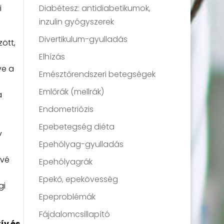
Diabétesz: antidiabetikumok,
i
inzulin gyógyszerek
Divertikulum-gyulladás
ött,
Elhízás
ve a
Emésztőrendszeri betegségek
Emlőrák (mellrák)
a
Endometriózis
a
Epebetegség diéta
y
Epehólyag-gyulladás
ővé
Epehólyagrák
Epekő, epekövesség
gi
Epeproblémák
Fájdalomcsillapító
ív és