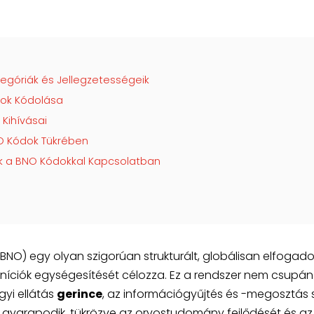
egóriák és Jellegzetességeik
tok Kódolása
 Kihívásai
NO Kódok Tükrében
ik a BNO Kódokkal Kapcsolatban
NO) egy olyan szigorúan strukturált, globálisan elfogado
iníciók egységesítését célozza. Ez a rendszer nem csupá
yi ellátás
gerince
, az információgyűjtés és -megosztás 
gyarapodik, tükrözve az orvostudomány fejlődését és az 