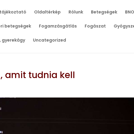
tájékoztató
Oldaltérkép
Rólunk
Betegségek
BNO
ri betegségek
Fogamzásgátlás
Fogászat
Gyógysz
, gyerekágy
Uncategorized
, amit tudnia kell