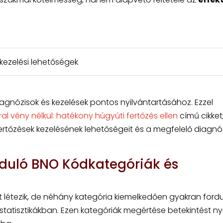
kezelési lehetőségek
iagnózisok és kezelések pontos nyilvántartásához. Ezzel
al vény nélkül: hatékony húgyúti fertőzés ellen
című cikket
ertőzések kezelésének lehetőségeit és a megfelelő diagnó
duló BNO Kódkategóriák és
étezik, de néhány kategória kiemelkedően gyakran fordul
statisztikákban. Ezen kategóriák megértése betekintést ny