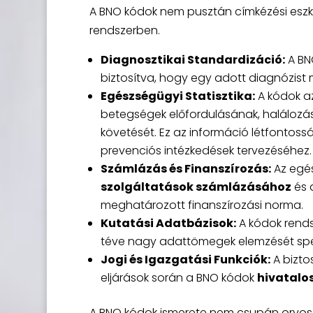
A BNO kódok nem pusztán címkézési eszkö
rendszerben.
Diagnosztikai Standardizáció:
A BN
biztosítva, hogy egy adott diagnózis
Egészségügyi Statisztika:
A kódok az
betegségek előfordulásának, halálozá
követését. Ez az információ létfontos
prevenciós intézkedések tervezéséhez.
Számlázás és Finanszírozás:
Az egés
szolgáltatások számlázásához
és 
meghatározott finanszírozási norma.
Kutatási Adatbázisok:
A kódok rends
téve nagy adattömegek elemzését spe
Jogi és Igazgatási Funkciók:
A bizto
eljárások során a BNO kódok
hivatalo
A BNO kódok ismerete nem csupán orvos