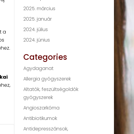
2025. március
2025. január
2024. július
t a
2024. június
os
éhez.
Categories
Agydaganat
ikai
Allergia gyógyszerek
éhez,
Altatók, feszültségoldók
gyógyszerek
Angioszarkóma
Antibiotikumok
Antidepresszánsok,