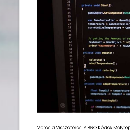
Vörös a Visszatérés: A BNO Kódok Mélyre