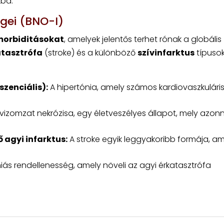
kba.
égei (BNO-I)
orbiditásokat
, amelyek jelentős terhet rónak a globális
atasztrófa
(stroke) és a különböző
szívinfarktus
típuso
zenciális):
A hipertónia, amely számos kardiovaszkulári
vizomzat nekrózisa, egy életveszélyes állapot, mely azonn
 agyi infarktus:
A stroke egyik leggyakoribb formája, am
iás rendellenesség, amely növeli az agyi érkatasztrófa