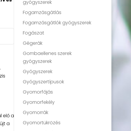
gyógyszerek
Fogamzásgátlás
Fogamzásgátlók gyógyszerek
Fogászat
Gégerák
Gombaellenes szerek
gyógyszerek
,
Gyógyszerek
zis
Gyógyszertípusok
Gyomorfájás
Gyomorfekély
Gyomorrák
 elő a
Gyomortükrözés
újt a