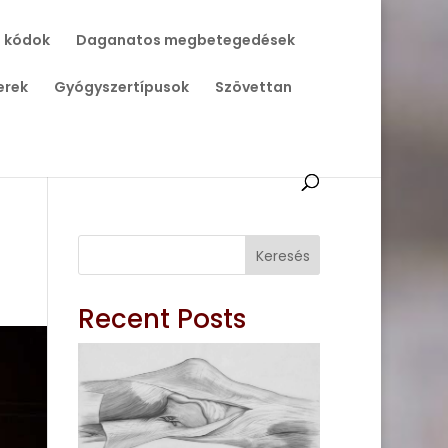
 kódok
Daganatos megbetegedések
erek
Gyógyszertípusok
Szövettan
Keresés
Recent Posts