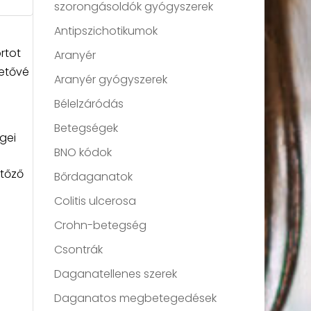
szorongásoldók gyógyszerek
Antipszichotikumok
rtot
Aranyér
hetővé
Aranyér gyógyszerek
Bélelzáródás
Betegségek
gei
BNO kódok
rtőző
Bőrdaganatok
Colitis ulcerosa
Crohn-betegség
Csontrák
Daganatellenes szerek
Daganatos megbetegedések