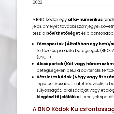
A BNO-kódok egy
alfa-numerikus
rends
jelöli, amelyet további számjegyek köve
teszi a
bővíthetőséget
és a pontosabb 
Főcsoportok (Általában egy betű/s
fertőző és parazita betegségek (BNO-A
(BNO-I).
Alcsoportok (Két vagy három szám
betegségeken belül a bakteriális fertő
Részletes kódok (Négy vagy öt szám
legspecifikusabb szintet képviselik, 
súlyosságát, lokalizációját vagy etioló
kiegészítő jelölőkkel
, amelyek speciál
A BNO Kódok Kulcsfontosság