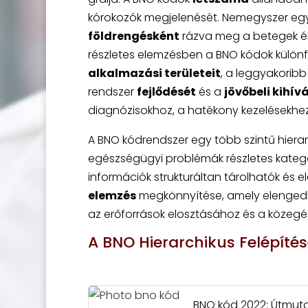
kórokozók megjelenését. Nemegyszer egy k
földrengésként
rázva meg a betegek él
részletes elemzésben a BNO kódok különf
alkalmazási területeit
, a leggyakoribb
rendszer
fejlődését
és a
jövőbeli kihív
diagnózisokhoz, a hatékony kezelésekhe
A BNO kódrendszer egy több szintű hierar
egészségügyi problémák részletes katego
információk strukturáltan tárolhatók és 
elemzés
megkönnyítése, amely elengedh
az erőforrások elosztásához és a közeg
A BNO Hierarchikus Felépíté
BNO kód 2022: Útmuta