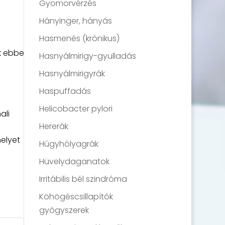
Gyomorvérzés
Hányinger, hányás
Hasmenés (krónikus)
k ebbe
Hasnyálmirigy-gyulladás
Hasnyálmirigyrák
s
Haspuffadás
Helicobacter pylori
ali
Hererák
elyet
Húgyhólyagrák
Hüvelydaganatok
Irritábilis bél szindróma
Köhögéscsillapítók
gyógyszerek