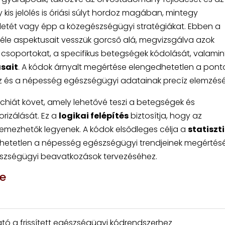
is jelölés is óriási súlyt hordoz magában, mintegy
etét vagy épp a közegészségügyi stratégiákat. Ebben a
éle aspektusait vesszük gorcső alá, megvizsgálva azok
 csoportokat, a specifikus betegségek kódolását, valamin
ásait
. A kódok árnyalt megértése elengedhetetlen a pont
z és a népesség egészségügyi adatainak precíz elemzés
chiát követ, amely lehetővé teszi a betegségek és
rizálását. Ez a
logikai felépítés
biztosítja, hogy az
elemezhetők legyenek. A kódok elsődleges célja a
statiszt
etetlen a népesség egészségügyi trendjeinek megértés
észségügyi beavatkozások tervezéséhez.
se
tó a frissített egészségügyi kódrendszerhez