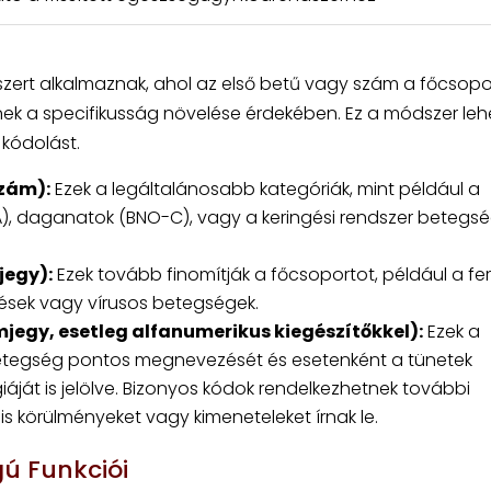
zert alkalmaznak, ahol az első betű vagy szám a főcsopo
tnek a specifikusság növelése érdekében. Ez a módszer le
kódolást.
zám):
Ezek a legáltalánosabb kategóriák, mint például a
), daganatok (BNO-C), vagy a keringési rendszer betegsé
jegy):
Ezek tovább finomítják a főcsoportot, például a fe
zések vagy vírusos betegségek.
jegy, esetleg alfanumerikus kiegészítőkkel):
Ezek a
a betegség pontos megnevezését és esetenként a tünetek
giáját is jelölve. Bizonyos kódok rendelkezhetnek további
is körülményeket vagy kimeneteleket írnak le.
ú Funkciói