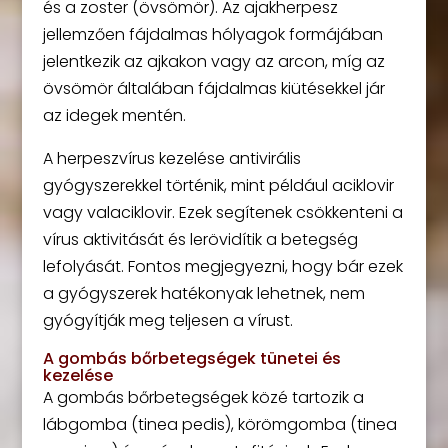
és a zoster (övsömör). Az ajakherpesz
jellemzően fájdalmas hólyagok formájában
jelentkezik az ajkakon vagy az arcon, míg az
övsömör általában fájdalmas kiütésekkel jár
az idegek mentén.
A herpeszvírus kezelése antivirális
gyógyszerekkel történik, mint például aciklovir
vagy valaciklovir. Ezek segítenek csökkenteni a
vírus aktivitását és lerövidítik a betegség
lefolyását. Fontos megjegyezni, hogy bár ezek
a gyógyszerek hatékonyak lehetnek, nem
gyógyítják meg teljesen a vírust.
A gombás bőrbetegségek tünetei és
kezelése
A gombás bőrbetegségek közé tartozik a
lábgomba (tinea pedis), körömgomba (tinea