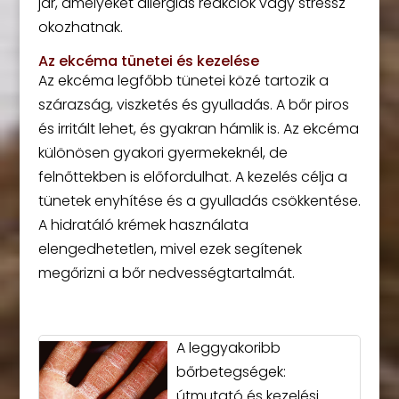
jár, amelyeket allergiás reakciók vagy stressz
okozhatnak.
Az ekcéma tünetei és kezelése
Az ekcéma legfőbb tünetei közé tartozik a
szárazság, viszketés és gyulladás. A bőr piros
és irritált lehet, és gyakran hámlik is. Az ekcéma
különösen gyakori gyermekeknél, de
felnőttekben is előfordulhat. A kezelés célja a
tünetek enyhítése és a gyulladás csökkentése.
A hidratáló krémek használata
elengedhetetlen, mivel ezek segítenek
megőrizni a bőr nedvességtartalmát.
A leggyakoribb
bőrbetegségek:
útmutató és kezelési