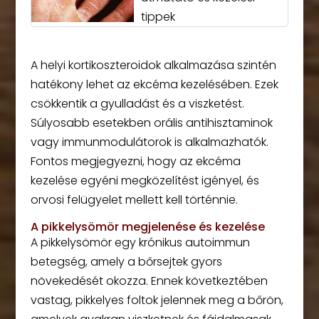
tippek
A helyi kortikoszteroidok alkalmazása szintén
hatékony lehet az ekcéma kezelésében. Ezek
csökkentik a gyulladást és a viszketést.
Súlyosabb esetekben orális antihisztaminok
vagy immunmodulátorok is alkalmazhatók.
Fontos megjegyezni, hogy az ekcéma
kezelése egyéni megközelítést igényel, és
orvosi felügyelet mellett kell történnie.
A pikkelysömör megjelenése és kezelése
A pikkelysömör egy krónikus autoimmun
betegség, amely a bőrsejtek gyors
növekedését okozza. Ennek következtében
vastag, pikkelyes foltok jelennek meg a bőrön,