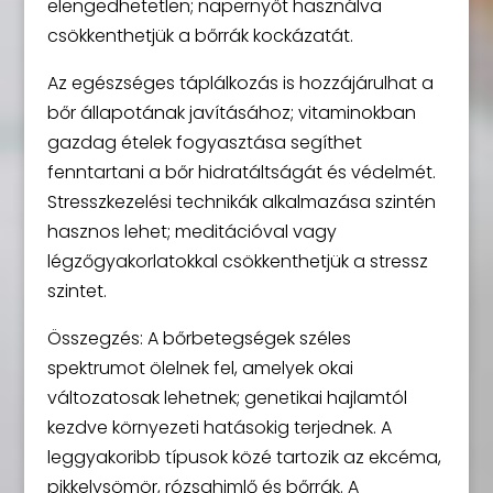
elengedhetetlen; napernyőt használva
csökkenthetjük a bőrrák kockázatát.
Az egészséges táplálkozás is hozzájárulhat a
bőr állapotának javításához; vitaminokban
gazdag ételek fogyasztása segíthet
fenntartani a bőr hidratáltságát és védelmét.
Stresszkezelési technikák alkalmazása szintén
hasznos lehet; meditációval vagy
légzőgyakorlatokkal csökkenthetjük a stressz
szintet.
Összegzés: A bőrbetegségek széles
spektrumot ölelnek fel, amelyek okai
változatosak lehetnek; genetikai hajlamtól
kezdve környezeti hatásokig terjednek. A
leggyakoribb típusok közé tartozik az ekcéma,
pikkelysömör, rózsahimlő és bőrrák. A