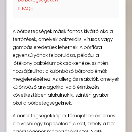
11
FAQs
A bőrbetegségek másik fontos kiváltó oka a
fertőzések, amelyek bakteriális, vírusos vagy
gombás eredetűek lehetnek. A bőrflóra
egyensúlyának felborulása, például a
jótékony baktériumok csökkenése, szintén
hozzájárulhat a különböző bőrproblémák
megjelenéséhez. Az allergiás reakciók, amelyek
különböző anyagokkal való érintkezés
következtében alakulnak ki, szintén gyakori
okai a bőrbetegségeknek.
A bőrbetegségek képek témájában érdemes
elolvasni egy kapcsolódó cikket, amely a bőr
egészségének megőrzéséről szól. A cikk