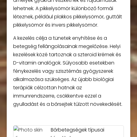
amelyek gyakran viszketnek és fájdalmasak
lehetnek. A pikkelysömör különböző formái
léteznek, például plakkos pikkelysömör, guttált
pikkelysömör és invers pikkelysömör.
A kezelés célja a tünetek enyhítése és a
betegség fellángolásainak megelőzése. Helyi
kezelések közé tartoznak a szteroid krémek és
D-vitamin analógok. Súlyosabb esetekben
fénykezelés vagy szisztémás gyógyszerek
alkalmazása szükséges. Az újabb biológiai
terápiák célzottan hatnak az
immunrendszerre, csökkentve ezzel a
gyulladást és a bőrsejtek túlzott növekedését.
Bőrbetegségek típusai