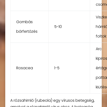
csom
Viszke
Gombás
5-10
hámló
bőrfertőzés
foltok
Arc
kipir
Rosacea
1-5
értágu
patta
kiütés
A rózsahimlő (rubeola) egy vírusos betegség,
amelyet a rózsahimlő vírus okoz. A betegség