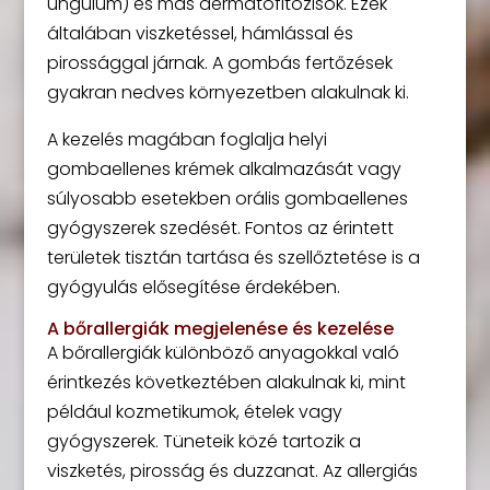
unguium) és más dermatofitózisok. Ezek
általában viszketéssel, hámlással és
pirossággal járnak. A gombás fertőzések
gyakran nedves környezetben alakulnak ki.
A kezelés magában foglalja helyi
gombaellenes krémek alkalmazását vagy
súlyosabb esetekben orális gombaellenes
gyógyszerek szedését. Fontos az érintett
területek tisztán tartása és szellőztetése is a
gyógyulás elősegítése érdekében.
A bőrallergiák megjelenése és kezelése
A bőrallergiák különböző anyagokkal való
érintkezés következtében alakulnak ki, mint
például kozmetikumok, ételek vagy
gyógyszerek. Tüneteik közé tartozik a
viszketés, pirosság és duzzanat. Az allergiás