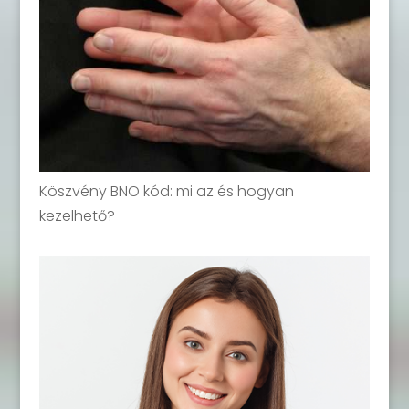
Köszvény BNO kód: mi az és hogyan
kezelhető?