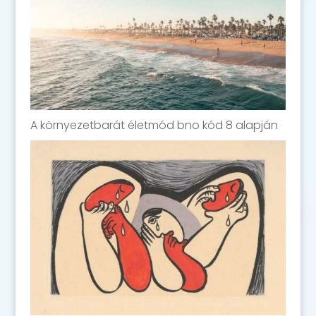
A környezetbarát életmód bno kód 8 alapján