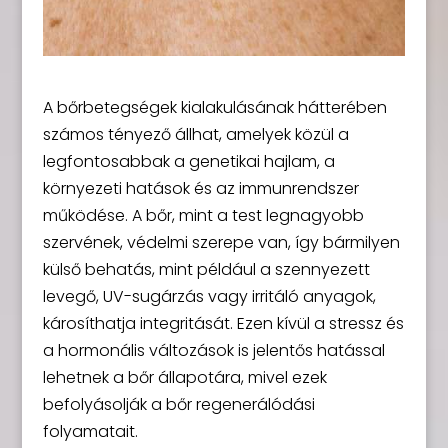
A bőrbetegségek kialakulásának hátterében
számos tényező állhat, amelyek közül a
legfontosabbak a genetikai hajlam, a
környezeti hatások és az immunrendszer
működése. A bőr, mint a test legnagyobb
szervének, védelmi szerepe van, így bármilyen
külső behatás, mint például a szennyezett
levegő, UV-sugárzás vagy irritáló anyagok,
károsíthatja integritását. Ezen kívül a stressz és
a hormonális változások is jelentős hatással
lehetnek a bőr állapotára, mivel ezek
befolyásolják a bőr regenerálódási
folyamatait.