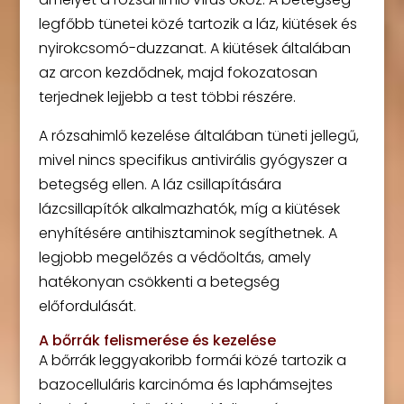
legfőbb tünetei közé tartozik a láz, kiütések és
nyirokcsomó-duzzanat. A kiütések általában
az arcon kezdődnek, majd fokozatosan
terjednek lejjebb a test többi részére.
A rózsahimlő kezelése általában tüneti jellegű,
mivel nincs specifikus antivirális gyógyszer a
betegség ellen. A láz csillapítására
lázcsillapítók alkalmazhatók, míg a kiütések
enyhítésére antihisztaminok segíthetnek. A
legjobb megelőzés a védőoltás, amely
hatékonyan csökkenti a betegség
előfordulását.
A bőrrák felismerése és kezelése
A bőrrák leggyakoribb formái közé tartozik a
bazocelluláris karcinóma és laphámsejtes