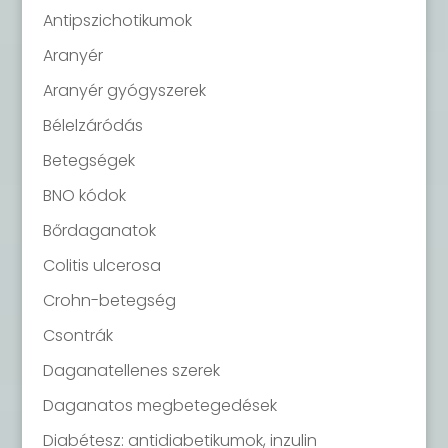
Antipszichotikumok
Aranyér
Aranyér gyógyszerek
Bélelzáródás
Betegségek
BNO kódok
Bőrdaganatok
Colitis ulcerosa
Crohn-betegség
Csontrák
Daganatellenes szerek
Daganatos megbetegedések
Diabétesz: antidiabetikumok, inzulin