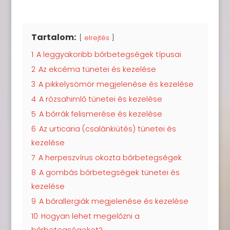
Tartalom:
elrejtés
1
A leggyakoribb bőrbetegségek típusai
2
Az ekcéma tünetei és kezelése
3
A pikkelysömör megjelenése és kezelése
4
A rózsahimlő tünetei és kezelése
5
A bőrrák felismerése és kezelése
6
Az urticaria (csalánkiütés) tünetei és
kezelése
7
A herpeszvírus okozta bőrbetegségek
8
A gombás bőrbetegségek tünetei és
kezelése
9
A bőrallergiák megjelenése és kezelése
10
Hogyan lehet megelőzni a
bőrbetegségeket?