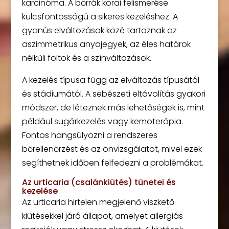
karcinóma. A bőrrák korai felismerése
kulcsfontosságú a sikeres kezeléshez. A
gyanús elváltozások közé tartoznak az
aszimmetrikus anyajegyek, az éles határok
nélküli foltok és a színváltozások.
A kezelés típusa függ az elváltozás típusától
és stádiumától. A sebészeti eltávolítás gyakori
módszer, de léteznek más lehetőségek is, mint
például sugárkezelés vagy kemoterápia.
Fontos hangsúlyozni a rendszeres
bőrellenőrzést és az önvizsgálatot, mivel ezek
segíthetnek időben felfedezni a problémákat.
Az urticaria (csalánkiütés) tünetei és
kezelése
Az urticaria hirtelen megjelenő viszkető
kiütésekkel járó állapot, amelyet allergiás