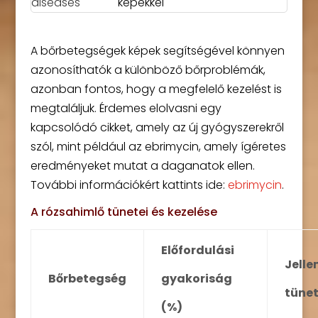
képekkel
A bőrbetegségek képek segítségével könnyen
azonosíthatók a különböző bőrproblémák,
azonban fontos, hogy a megfelelő kezelést is
megtaláljuk. Érdemes elolvasni egy
kapcsolódó cikket, amely az új gyógyszerekről
szól, mint például az ebrimycin, amely ígéretes
eredményeket mutat a daganatok ellen.
További információkért kattints ide:
ebrimycin
.
A rózsahimlő tünetei és kezelése
Előfordulási
Jell
Bőrbetegség
gyakoriság
tüne
(%)