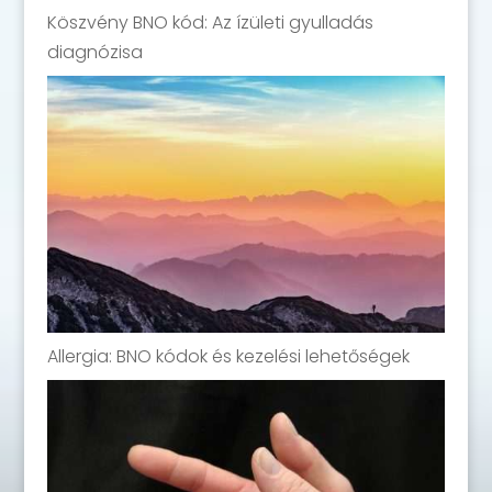
Köszvény BNO kód: Az ízületi gyulladás
diagnózisa
Allergia: BNO kódok és kezelési lehetőségek