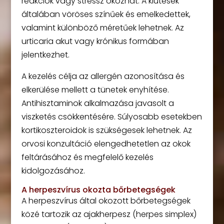
reakciók vagy stressz okozhat. A kiütések
általában vöröses színűek és emelkedettek,
valamint különböző méretűek lehetnek. Az
urticaria akut vagy krónikus formában
jelentkezhet.
A kezelés célja az allergén azonosítása és
elkerülése mellett a tünetek enyhítése.
Antihisztaminok alkalmazása javasolt a
viszketés csökkentésére. Súlyosabb esetekben
kortikoszteroidok is szükségesek lehetnek. Az
orvosi konzultáció elengedhetetlen az okok
feltárásához és megfelelő kezelés
kidolgozásához.
A herpeszvírus okozta bőrbetegségek
A herpeszvírus által okozott bőrbetegségek
közé tartozik az ajakherpesz (herpes simplex)