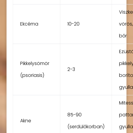
Viszke
Ekcéma
10-20
vörös
bőr
Ezüst
Pikkelysömör
pikkel
2-3
(psoriasis)
boríto
gyulla
Mitess
85-90
patta
Akne
(serdülőkorban)
gyull