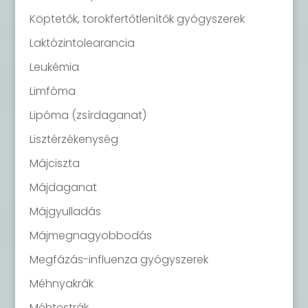
Köptetők, torokfertőtlenítők gyógyszerek
Laktózintolearancia
Leukémia
Limfóma
Lipóma (zsírdaganat)
Lisztérzékenység
Májciszta
Májdaganat
Májgyulladás
Májmegnagyobbodás
Megfázás-influenza gyógyszerek
Méhnyakrák
Méhtestrák