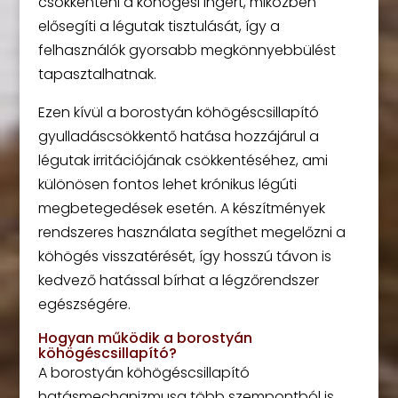
csökkenteni a köhögési ingert, miközben
elősegíti a légutak tisztulását, így a
felhasználók gyorsabb megkönnyebbülést
tapasztalhatnak.
Ezen kívül a borostyán köhögéscsillapító
gyulladáscsökkentő hatása hozzájárul a
légutak irritációjának csökkentéséhez, ami
különösen fontos lehet krónikus légúti
megbetegedések esetén. A készítmények
rendszeres használata segíthet megelőzni a
köhögés visszatérését, így hosszú távon is
kedvező hatással bírhat a légzőrendszer
egészségére.
Hogyan működik a borostyán
köhögéscsillapító?
A borostyán köhögéscsillapító
hatásmechanizmusa több szempontból is