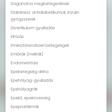
Daganatos megbetegedések
Diabétesz: antidiabetikumok, inzulin
gyógyszerek
Divertikulum-gyulladás
Elhízás
Emésztőrendszeri betegségek
Emlőrák (mellrák)
Endometriózis
Epebetegség diéta
Epehólyag-gyulladás
Epehólyagrák
Epekő, epekövesség
Epeproblémák