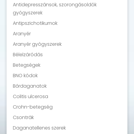
Antidepresszánsok, szorongásoldók
gyógyszerek
Antipszichotikumok
Aranyér
Aranyér gyógyszerek
Bélelzáródás
Betegségek
BNO kódok
Bőrdaganatok
Colitis ulcerosa
Crohn-betegség
Csontrák
Daganatellenes szerek