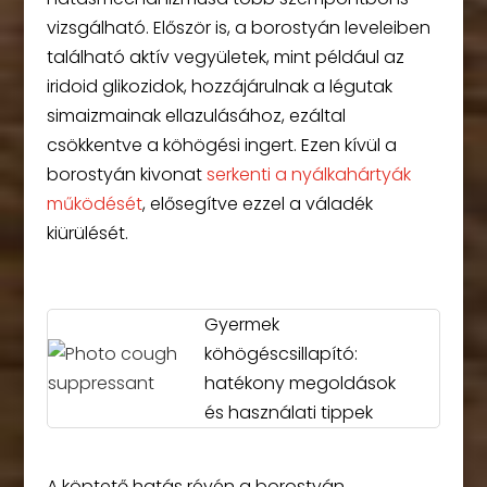
vizsgálható. Először is, a borostyán leveleiben
található aktív vegyületek, mint például az
iridoid glikozidok, hozzájárulnak a légutak
simaizmainak ellazulásához, ezáltal
csökkentve a köhögési ingert. Ezen kívül a
borostyán kivonat
serkenti a nyálkahártyák
működését
, elősegítve ezzel a váladék
kiürülését.
Gyermek
köhögéscsillapító:
hatékony megoldások
és használati tippek
A köptető hatás révén a borostyán