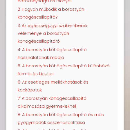
hatékonysága és előnyei
2
Hogyan működik a borostyán
köhögéscsillapító?
3
Az egészségügyi szakemberek
véleménye a borostyán
köhögéscsillapítóról
4
A borostyán köhögéscsillapító
használatának módja
5
A borostyán köhögéscsillapító különböző
formái és típusai
6
Az esetleges mellékhatások és
kockázatok
7
A borostyán köhögéscsillapító
alkalmazása gyermekeknél
8
A borostyán köhögéscsillapító és más
gyógymódok összehasonlítása