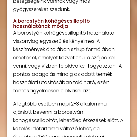
betegségeink vannak vagy más
gyógyszereket szedünk.
A borostyán köhögéscsillapító
használatának módja
A borostyán köhögéscsillapító használata
viszonylag egyszerű és kényelmes. A
készítmények általában szirup formájában
érhetők el, amelyet közvetlenül a szájba kell
venni, vagy vízben feloldva kell fogyasztani. A
pontos adagolás mindig az adott termék
használati utasításában található, ezért
fontos figyelmesen elolvasni azt.
A legtöbb esetben napi 2-3 alkalommal
ajánlott bevenni a borostyán
köhögéscsillapítót, lehetőleg étkezések előtt. A
kezelés időtartama változó lehet, de
általában 7-10 napig javasolt folytatni,