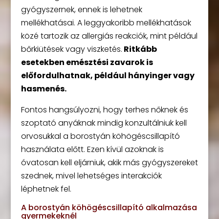
gyógyszernek, ennek is lehetnek
mellékhatásai. A leggyakoribb mellékhatások
közé tartozik az allergiás reakciók, mint például
bőrkiütések vagy viszketés.
Ritkább
esetekben emésztési zavarok is
előfordulhatnak, például hányinger vagy
hasmenés.
Fontos hangsúlyozni, hogy terhes nőknek és
szoptató anyáknak mindig konzultálniuk kell
orvosukkal a borostyán köhögéscsillapító
használata előtt. Ezen kívül azoknak is
óvatosan kell eljárniuk, akik más gyógyszereket
szednek, mivel lehetséges interakciók
léphetnek fel.
A borostyán köhögéscsillapító alkalmazása
gyermekeknél