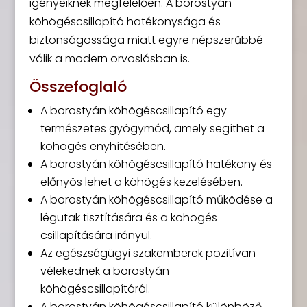
igényeiknek megfelelően. A borostyán
köhögéscsillapító hatékonysága és
biztonságossága miatt egyre népszerűbbé
válik a modern orvoslásban is.
Összefoglaló
A borostyán köhögéscsillapító egy
természetes gyógymód, amely segíthet a
köhögés enyhítésében.
A borostyán köhögéscsillapító hatékony és
előnyös lehet a köhögés kezelésében.
A borostyán köhögéscsillapító működése a
légutak tisztítására és a köhögés
csillapítására irányul.
Az egészségügyi szakemberek pozitívan
vélekednek a borostyán
köhögéscsillapítóról.
A borostyán köhögéscsillapító különböző