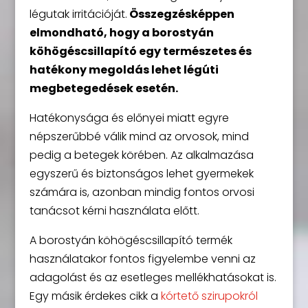
légutak irritációját.
Összegzésképpen
elmondható, hogy a borostyán
köhögéscsillapító egy természetes és
hatékony megoldás lehet légúti
megbetegedések esetén.
Hatékonysága és előnyei miatt egyre
népszerűbbé válik mind az orvosok, mind
pedig a betegek körében. Az alkalmazása
egyszerű és biztonságos lehet gyermekek
számára is, azonban mindig fontos orvosi
tanácsot kérni használata előtt.
A borostyán köhögéscsillapító termék
használatakor fontos figyelembe venni az
adagolást és az esetleges mellékhatásokat is.
Egy másik érdekes cikk a
kórtető szirupokról