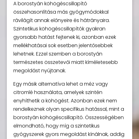
A borostyán köhögéscsillapító
összehasonlítása más gyógymódokkal
rávilágít annak előnyeire és hátrányaira.
Szintetikus köhögéscsillapítók gyakran
gyorsabb hatást fejtenek ki, azonban ezek
mellékhatásai sok esetben jelentősebbek
lehetnek. Ezzel szemben a borostyán
természetes összetevői miatt kíméletesebb
megoldást nyújtanak.
Egy másik alternatíva lehet a méz vagy
citromlé használata, amelyek szintén
enyhíthetik a köhögést. Azonban ezek nem
rendelkeznek olyan specifikus hatással, mint a
borostyán köhögéscsillapító. Összességében
elmondható, hogy míg a szintetikus
gyógyszerek gyors megoldást kínálnak, addig