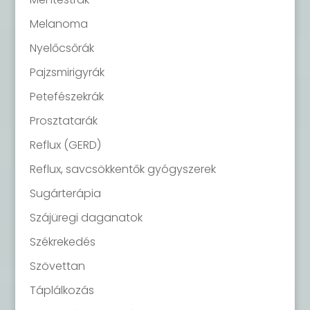
Melanoma
Nyelőcsőrák
Pajzsmirigyrák
Petefészekrák
Prosztatarák
Reflux (GERD)
Reflux, savcsökkentők gyógyszerek
Sugárterápia
Szájüregi daganatok
Székrekedés
Szövettan
Táplálkozás