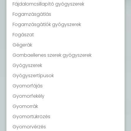
Fájdalomcsillapító gyógyszerek
Fogamzásgátlás
Fogamzásgátlók gyógyszerek
Fogászat
Gégerák
Gombaellenes szerek gyógyszerek
Gyógyszerek
Gyógyszertípusok
Gyomorfájás
Gyomorfekély
Gyomorrák
Gyomortükrözés
Gyomorvérzés