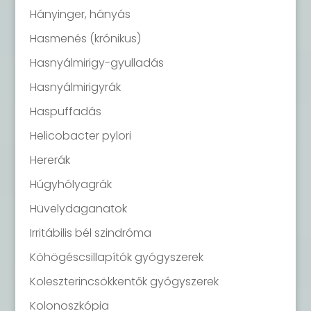
Hányinger, hányás
Hasmenés (krónikus)
Hasnyálmirigy-gyulladás
Hasnyálmirigyrák
Haspuffadás
Helicobacter pylori
Hererák
Húgyhólyagrák
Hüvelydaganatok
Irritábilis bél szindróma
Köhögéscsillapítók gyógyszerek
Koleszterincsökkentők gyógyszerek
Kolonoszkópia