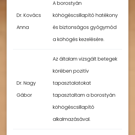
A borostyán
Dr. Kovács
köhögéscsillapító hatékony
Anna
és biztonságos gyógymód
a köhögés kezelésére.
Az általam vizsgált betegek
körében pozitív
Dr. Nagy
tapasztalatokat
Gábor
tapasztaltam a borostyán
köhögéscsillapító
alkalmazásával.