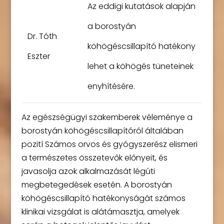
Az eddigi kutatások alapján
a borostyán
Dr. Tóth
köhögéscsillapító hatékony
Eszter
lehet a köhögés tüneteinek
enyhítésére.
Az egészségügyi szakemberek véleménye a
borostyán köhögéscsillapítóról általában
pozití Számos orvos és gyógyszerész elismeri
a természetes összetevők előnyeit, és
javasolja azok alkalmazását légúti
megbetegedések esetén. A borostyán
köhögéscsillapító hatékonyságát számos
klinikai vizsgálat is alátámasztja, amelyek