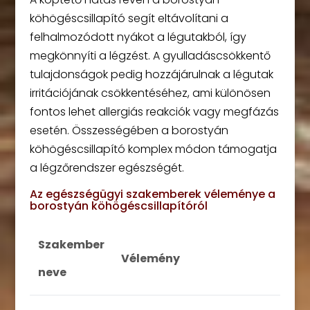
köhögéscsillapító segít eltávolítani a
felhalmozódott nyákot a légutakból, így
megkönnyíti a légzést. A gyulladáscsökkentő
tulajdonságok pedig hozzájárulnak a légutak
irritációjának csökkentéséhez, ami különösen
fontos lehet allergiás reakciók vagy megfázás
esetén. Összességében a borostyán
köhögéscsillapító komplex módon támogatja
a légzőrendszer egészségét.
Az egészségügyi szakemberek véleménye a
borostyán köhögéscsillapítóról
Szakember
Vélemény
neve