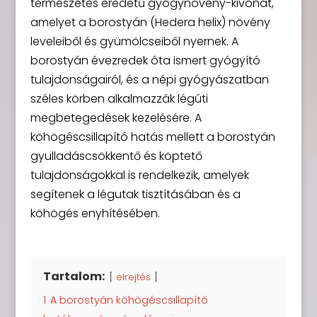
természetes eredetű gyógynövény-kivonat,
amelyet a borostyán (Hedera helix) növény
leveleiből és gyümölcseiből nyernek. A
borostyán évezredek óta ismert gyógyító
tulajdonságairól, és a népi gyógyászatban
széles körben alkalmazzák légúti
megbetegedések kezelésére. A
köhögéscsillapító hatás mellett a borostyán
gyulladáscsökkentő és köptető
tulajdonságokkal is rendelkezik, amelyek
segítenek a légutak tisztításában és a
köhögés enyhítésében.
Tartalom:
elrejtés
1
A borostyán köhögéscsillapító