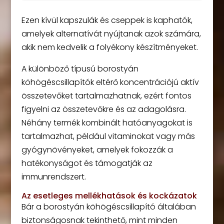
Ezen kívül kapszulák és cseppek is kaphatók,
amelyek alternatívát nyújtanak azok számára,
akik nem kedvelik a folyékony készítményeket.
A különböző típusú borostyán
köhögéscsillapítók eltérő koncentrációjú aktív
összetevőket tartalmazhatnak, ezért fontos
figyelni az összetevőkre és az adagolásra.
Néhány termék kombinált hatóanyagokat is
tartalmazhat, például vitaminokat vagy más
gyógynövényeket, amelyek fokozzák a
hatékonyságot és támogatják az
immunrendszert.
Az esetleges mellékhatások és kockázatok
Bár a borostyán köhögéscsillapító általában
biztonságosnak tekinthető, mint minden