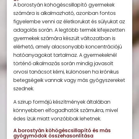
A borostyán köhögéscsillapító gyermekek
számára is alkalmazható, azonban fontos
figyelembe venni az életkorukat és súlyukat az
adagolás során. A legtöbb termék kifejezetten
gyermekek számára készült változatban is
elérhető, amely alacsonyabb koncentrációjú
hatóanyagokat tartalmaz. A gyermekeknél
történő alkalmazás során mindig javasolt
orvosi tanácsot kérni, különösen ha krónikus
betegségeik vannak vagy más gyógyszereket
szednek.
A szirup formájú készítmények általában
könnyebben elfogadhatók számukra, mivel
édes ízük miatt vonzóbbak lehetnek.
A borostyán köhögéscsillapító és más
gyógymódok összehasonlítása