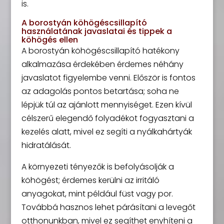
is.
A borostyán köhögéscsillapító
használatának javaslatai és tippek a
köhögés ellen
A borostyán köhögéscsillapító hatékony
alkalmazása érdekében érdemes néhány
javaslatot figyelembe venni. Először is fontos
az adagolás pontos betartása; soha ne
lépjük túl az ajánlott mennyiséget. Ezen kívül
célszerű elegendő folyadékot fogyasztani a
kezelés alatt, mivel ez segíti a nyálkahártyák
hidratálását.
A környezeti tényezők is befolyásolják a
köhögést; érdemes kerülni az irritáló
anyagokat, mint például füst vagy por.
Továbbá hasznos lehet párásítani a levegőt
otthonunkban, mivel ez segíthet enyhíteni a