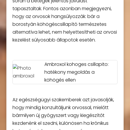
során a betegek jelentős javulást
tapasztaltak. Fontos azonban megjegyezni,
hogy az orvosok hangsúlyozzák: bár a
borostyán köhögéscsillapító természetes
alternatíva lehet, nem helyettesítheti az orvosi
kezelést súlyosabb állapotok esetén.
Ambroxol kohoges csillapito:
hatékony megoldás a
köhögés ellen
Az egészségügyi szakemberek azt javasolják,
hogy mindig konzultáljunk orvossal, mielőtt
bármilyen új gyógyszert vagy kiegészítőt
kezdenénk el szedni, különösen ha krónikus