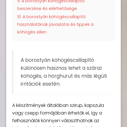
9
A borostyán köhögéscsillapító
beszerzése és elérhetősége
10
A borostyán köhögéscsillapító
használatának javaslatai és tippek a
köhögés ellen
A borostyán köhögéscsillapító
különösen hasznos lehet a száraz
köhögés, a hörghurut és más légúti
irritációk esetén.
A készítmények általában szirup, kapszula
vagy csepp formájában érhetők el, így a
felhasználók könnyen választhatnak az