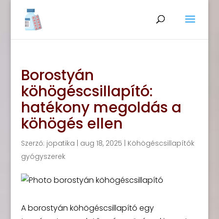
Borostyán
köhögéscsillapító:
hatékony megoldás a
köhögés ellen
Szerző:
jopatika
|
aug 18, 2025
|
Köhögéscsillapítók
gyógyszerek
A borostyán köhögéscsillapító egy