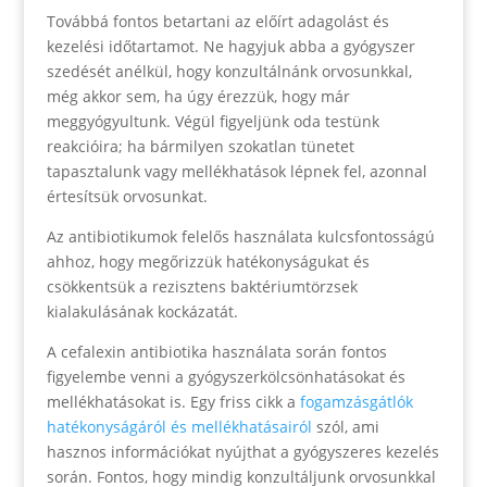
Továbbá fontos betartani az előírt adagolást és
kezelési időtartamot. Ne hagyjuk abba a gyógyszer
szedését anélkül, hogy konzultálnánk orvosunkkal,
még akkor sem, ha úgy érezzük, hogy már
meggyógyultunk. Végül figyeljünk oda testünk
reakcióira; ha bármilyen szokatlan tünetet
tapasztalunk vagy mellékhatások lépnek fel, azonnal
értesítsük orvosunkat.
Az antibiotikumok felelős használata kulcsfontosságú
ahhoz, hogy megőrizzük hatékonyságukat és
csökkentsük a rezisztens baktériumtörzsek
kialakulásának kockázatát.
A cefalexin antibiotika használata során fontos
figyelembe venni a gyógyszerkölcsönhatásokat és
mellékhatásokat is. Egy friss cikk a
fogamzásgátlók
hatékonyságáról és mellékhatásairól
szól, ami
hasznos információkat nyújthat a gyógyszeres kezelés
során. Fontos, hogy mindig konzultáljunk orvosunkkal