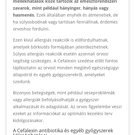
mellékhatások közé tartozik az emésztőrendszeri
zavarok, mint például hányinger, hányás vagy
hasmenés.
Ezek általában enyhék és átmenetiek, de
ha súlyosbodnak vagy tartósan fennállnak, érdemes
orvoshoz fordulni.
Ezen kívül allergiás reakciók is előfordulhatnak,
amelyek bőrkiütés formájában jelentkezhetnek.
Súlyos allergiás reakciók esetén azonnali orvosi
segítség szükséges. A Cefalexin szedése előtt fontos
tájékoztatni az orvost minden meglévő egészségügyi
állapotról és egyéb gyógyszerekről, amelyeket
szedünk.
Bizonyos betegségek, mint például veseproblémák
vagy allergiák befolyásolhatják a gyógyszer
alkalmazását és adagolását. Az orvos figyelembe veszi
ezeket az információkat az optimális kezelési terv
kidolgozásakor.
A Cefalexin antibiotika és egyéb gyógyszerek