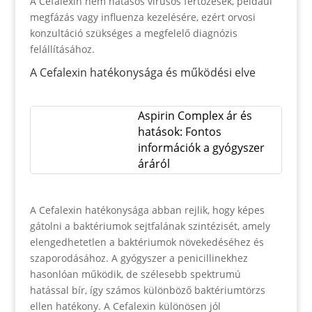
A Cefalexin nem hatásos vírusos fertőzések, például
megfázás vagy influenza kezelésére, ezért orvosi
konzultáció szükséges a megfelelő diagnózis
felállításához.
A Cefalexin hatékonysága és működési elve
Aspirin Complex ár és
hatások: Fontos
információk a gyógyszer
áráról
A Cefalexin hatékonysága abban rejlik, hogy képes
gátolni a baktériumok sejtfalának szintézisét, amely
elengedhetetlen a baktériumok növekedéséhez és
szaporodásához. A gyógyszer a penicillinekhez
hasonlóan működik, de szélesebb spektrumú
hatással bír, így számos különböző baktériumtörzs
ellen hatékony. A Cefalexin különösen jól