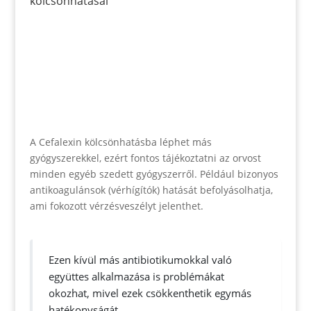
kölcsönhatásai
A Cefalexin kölcsönhatásba léphet más
gyógyszerekkel, ezért fontos tájékoztatni az orvost
minden egyéb szedett gyógyszerről. Például bizonyos
antikoagulánsok (vérhígítók) hatását befolyásolhatja,
ami fokozott vérzésveszélyt jelenthet.
Ezen kívül más antibiotikumokkal való
együttes alkalmazása is problémákat
okozhat, mivel ezek csökkenthetik egymás
hatékonyságát.