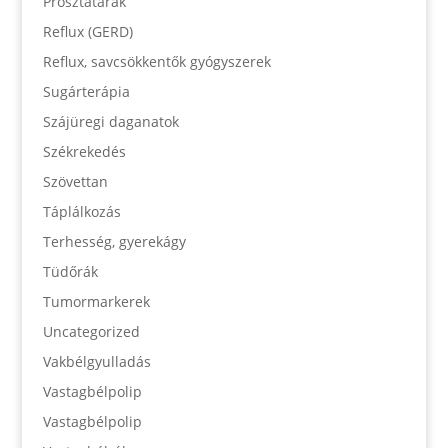
Prosztatarák
Reflux (GERD)
Reflux, savcsökkentők gyógyszerek
Sugárterápia
Szájüregi daganatok
Székrekedés
Szövettan
Táplálkozás
Terhesség, gyerekágy
Tüdőrák
Tumormarkerek
Uncategorized
Vakbélgyulladás
Vastagbélpolip
Vastagbélpolip