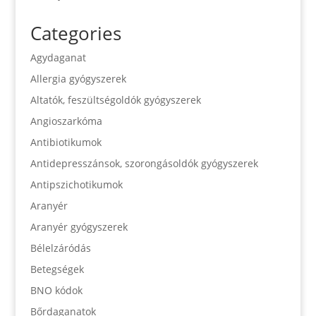
Categories
Agydaganat
Allergia gyógyszerek
Altatók, feszültségoldók gyógyszerek
Angioszarkóma
Antibiotikumok
Antidepresszánsok, szorongásoldók gyógyszerek
Antipszichotikumok
Aranyér
Aranyér gyógyszerek
Bélelzáródás
Betegségek
BNO kódok
Bőrdaganatok