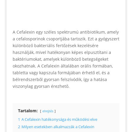
A Cefalexin egy széles spektrumú antibiotikum, amely
a cefalosporinok csoportjába tartozik. Ezt a gyógyszert
különböző bakteriális fertőzések kezelésére
használják, mivel hatékonyan képes elpusztítani a
baktériumokat, amelyek különböző betegségeket
okozhatnak. A Cefalexin általában orális formában,
tabletta vagy kapszula formájában érhető el, és a
bélrendszerből gyorsan felszívódik, így a hatása
viszonylag gyorsan érezhető.
Tartalom:
elrejtés
1
A Cefalexin hatékonysága és működési elve
2
Milyen esetekben alkalmazzák a Cefalexin