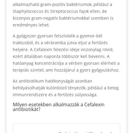
alkalmazható gram-pozitív baktériumok, például a
Staphylococcus és Streptococcus fajok ellen, de
bizonyos gram-negatív baktériumokkal szemben is
eredményes lehet.
A gyógyszer gyorsan felszívódik a gyomor-bél
traktusból, és a véráramba jutva eljut a fertőzés
helyére. A Cefalexin felezési ideje viszonylag rövid,
ezért általában naponta többször kell bevenni. A
hatóanyag koncentrációja a vérben gyorsan elérheti a
terápiás szintet, ami hozzájárul a gyors gyógyuláshoz.
Az antibiotikum hatékonyságát azonban
befolyásolhatják különböző tényezők, például a beteg
immunrendszere és a fertőzés súlyossága.
Milyen esetekben alkalmazzák a Cefalexin
antibiotikát?