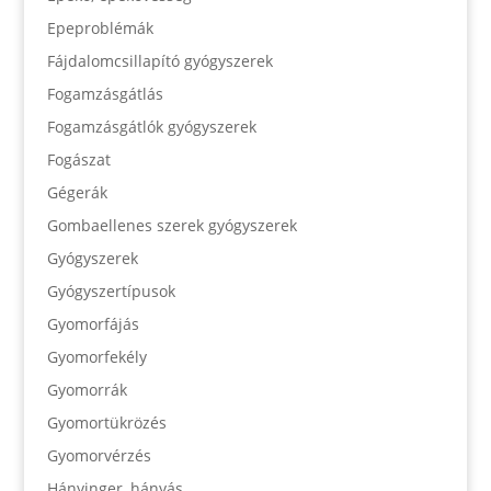
Epeproblémák
Fájdalomcsillapító gyógyszerek
Fogamzásgátlás
Fogamzásgátlók gyógyszerek
Fogászat
Gégerák
Gombaellenes szerek gyógyszerek
Gyógyszerek
Gyógyszertípusok
Gyomorfájás
Gyomorfekély
Gyomorrák
Gyomortükrözés
Gyomorvérzés
Hányinger, hányás