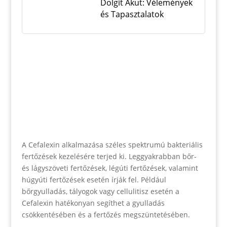
Dolgit Akut: Vélemények
és Tapasztalatok
A Cefalexin alkalmazása széles spektrumú bakteriális
fertőzések kezelésére terjed ki. Leggyakrabban bőr-
és lágyszöveti fertőzések, légúti fertőzések, valamint
húgyúti fertőzések esetén írják fel. Például
bőrgyulladás, tályogok vagy cellulitisz esetén a
Cefalexin hatékonyan segíthet a gyulladás
csökkentésében és a fertőzés megszüntetésében.