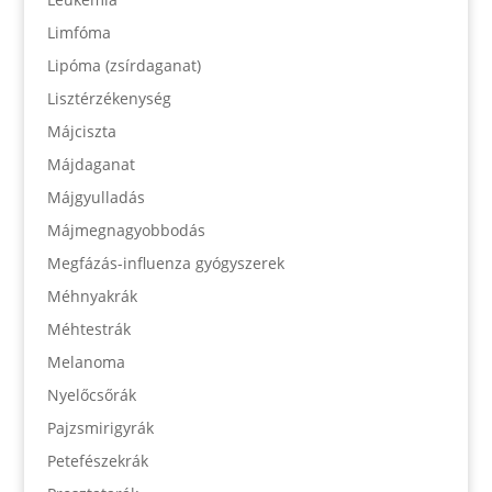
Limfóma
Lipóma (zsírdaganat)
Lisztérzékenység
Májciszta
Májdaganat
Májgyulladás
Májmegnagyobbodás
Megfázás-influenza gyógyszerek
Méhnyakrák
Méhtestrák
Melanoma
Nyelőcsőrák
Pajzsmirigyrák
Petefészekrák