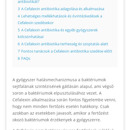
antibiotikát?
3
A Cefalexin antibiotika adagolása és alkalmazása
4
Lehetséges mellékhatások és óvintézkedések a
Cefalexin szedésekor
5
A Cefalexin antibiotika és egyéb gyógyszerek
kölcsönhatásai
6
A Cefalexin antibiotika terhesség és szoptatás alatt
7
Fontos tanácsok a Cefalexin antibiotika szedése előtt
8
FAQs
A gyógyszer hatásmechanizmusa a baktériumok
sejtfalának szintézisének gátlásán alapul, ami végső
soron a baktériumok elpusztulásához vezet. A
Cefalexin alkalmazása során fontos figyelembe venni,
hogy nem minden fertőzés esetén hatékony. Csak
azokban az esetekben javasolt, amikor a fertőzést
okozó baktériumok érzékenyek a gyógyszerre.