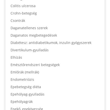
Colitis ulcerosa
Crohn-betegség
Csontrák
Daganatellenes szerek
Daganatos megbetegedések
Diabétesz: antidiabetikumok, inzulin gyógyszerek
Divertikulum-gyulladás
Elhízás
Emésztőrendszeri betegségek
Emlőrák (mellrák)
Endometriózis
Epebetegség diéta
Epehólyag-gyulladás
Epehólyagrák
Epekő, epekövesség