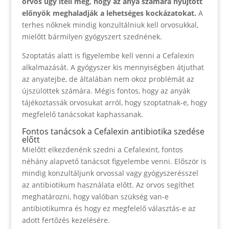
orvos úgy ítéli meg, hogy az anya számára nyújtott
előnyök meghaladják a lehetséges kockázatokat.
A
terhes nőknek mindig konzultálniuk kell orvosukkal,
mielőtt bármilyen gyógyszert szednének.
Szoptatás alatt is figyelembe kell venni a Cefalexin
alkalmazását. A gyógyszer kis mennyiségben átjuthat
az anyatejbe, de általában nem okoz problémát az
újszülöttek számára. Mégis fontos, hogy az anyák
tájékoztassák orvosukat arról, hogy szoptatnak-e, hogy
megfelelő tanácsokat kaphassanak.
Fontos tanácsok a Cefalexin antibiotika szedése
előtt
Mielőtt elkezdenénk szedni a Cefalexint, fontos
néhány alapvető tanácsot figyelembe venni. Először is
mindig konzultáljunk orvossal vagy gyógyszerésszel
az antibiotikum használata előtt. Az orvos segíthet
meghatározni, hogy valóban szükség van-e
antibiotikumra és hogy ez megfelelő választás-e az
adott fertőzés kezelésére.