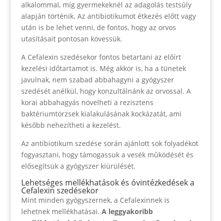
alkalommal, míg gyermekeknél az adagolás testsúly
alapján történik. Az antibiotikumot étkezés előtt vagy
után is be lehet venni, de fontos, hogy az orvos
utasításait pontosan kövessük.
A Cefalexin szedésekor fontos betartani az előírt
kezelési időtartamot is. Még akkor is, ha a tünetek
javulnak, nem szabad abbahagyni a gyógyszer
szedését anélkül, hogy konzultálnánk az orvossal. A
korai abbahagyás növelheti a rezisztens
baktériumtörzsek kialakulásának kockázatát, ami
később nehezítheti a kezelést.
Az antibiotikum szedése során ajánlott sok folyadékot
fogyasztani, hogy támogassuk a vesék működését és
elősegítsük a gyógyszer kiürülését.
Lehetséges mellékhatások és óvintézkedések a
Cefalexin szedésekor
Mint minden gyógyszernek, a Cefalexinnek is
lehetnek mellékhatásai.
A leggyakoribb