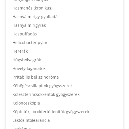
Hasmenés (krónikus)
Hasnyálmirigy-gyulladás
Hasnyálmirigyrák
Haspuffadás
Helicobacter pylori
Hererák
Húgyhólyagrák
Hüvelydaganatok
Irritábilis bél szindróma
Köhögéscsillapítók gyógyszerek
Koleszterincsökkentők gyógyszerek
Kolonoszkópia
Köptetők, torokfertőtlenítők gyógyszerek
Laktózintolearancia
Leukémia