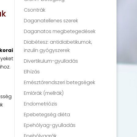
Csontrák
ák
Daganatellenes szerek
Daganatos megbetegedések
Diabétesz: antidiabetikumok,
korai
inzulin gyógyszerek
nyeket
Divertikulum-gyulladás
ához.
Elhízás
Emésztőrendszeri betegségek
Emlőrák (mellrák)
össég
Endometriózis
ak
Epebetegség diéta
Epehólyag-gyulladás
Epehólyagrák