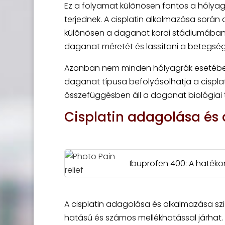
Ez a folyamat különösen fontos a hólya
terjednek. A cisplatin alkalmazása során
különösen a daganat korai stádiumában. 
daganat méretét és lassítani a betegség
Azonban nem minden hólyagrák esetében 
daganat típusa befolyásolhatja a cispla
összefüggésben áll a daganat biológiai 
Cisplatin adagolása és
Ibuprofen 400: A hatéko
A cisplatin adagolása és alkalmazása szig
hatású és számos mellékhatással járhat. 