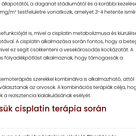
 állapotától, a daganat stádiumától és a korábbi kezelés
mg/m² testfelületre vonatkozik, amelyet 3-4 hetente ismé
funkcióját is, mivel a cisplatin metabolizmusa és kiürülés
tával. A cisplatin alkalmazása során fontos, hogy a bete
mivel ez segít csökkenteni a vesekárosodás kockázatát. A
nás folyadékpótlást alkalmaznak, hogy támogassák a
 kemoterápiás szerekkel kombinálva is alkalmazható, attól
 választanak az orvosok. A kombinációs terápiák célja, ho
a rezisztencia kialakulásának esélyét.
sük cisplatin terápia során