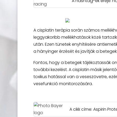
A hashtag-ek ereje: h
A cisplatin terápia során számos mellékha
leggyakoribb mellékhatások közé tartozi
után. Ezen tünetek enyhítésére antiemet
a hányinger érzését és javítják a betegek
Fontos, hogy a betegek tájékoztassák orv
további kezelést. A cisplatin másik jele
toxikus hatással van a veseszövetre, ezé
vesefunkció monitorozására.
A cikk címe: Aspirin Pro