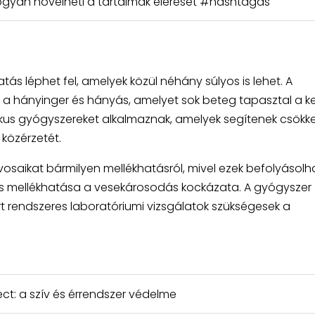
ogyan növelheti a tartalmak elérését #hashtagás
tás léphet fel, amelyek közül néhány súlyos is lehet. A
k a hányinger és hányás, amelyet sok beteg tapasztal a k
ikus gyógyszereket alkalmaznak, amelyek segítenek csökk
 közérzetét.
osaikat bármilyen mellékhatásról, mivel ezek befolyásolh
ntős mellékhatása a vesekárosodás kockázata. A gyógyszer
rt rendszeres laboratóriumi vizsgálatok szükségesek a
tect: a szív és érrendszer védelme