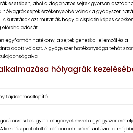
grák esetében, ahol a daganatos sejtek gyorsan osztódna
 a hólyagrák sejtek érzékenyebbé válnak a gyógyszer hatá
A kutatások azt mutatják, hogy a cisplatin képes csökken
 előrehaladását.
egyformán hatékony; a sejtek genetikai jellemzői és a
tinra adott választ. A gyógyszer hatékonysága tehát szo
tulajdonságaival.
 alkalmazása hólyagrák kezeléséb
ny fájdalomcsillapító
orú orvosi felügyeletet igényel, mivel a gyógyszer erőtelj
A kezelési protokoll általában intravénás infúzió formájá