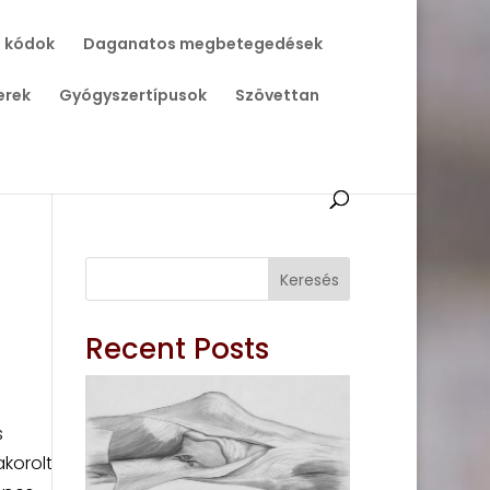
 kódok
Daganatos megbetegedések
erek
Gyógyszertípusok
Szövettan
Keresés
Recent Posts
s
korolt