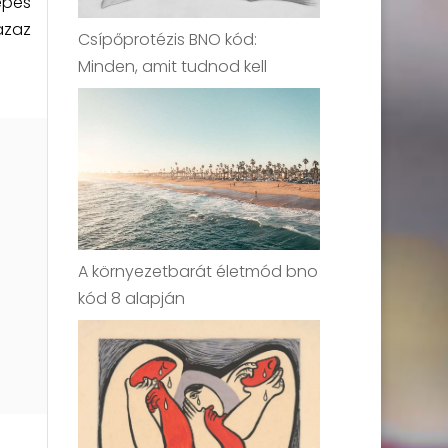
épes
azaz
Csípőprotézis BNO kód:
Minden, amit tudnod kell
A környezetbarát életmód bno
kód 8 alapján