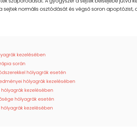
jtek szaporodását. A gyógyszer a sejtek belsejébe jutva k
 sejtek normális osztódását és végső soron apoptózist, 
lyagrák kezelésében
erápia során
ódszerekkel hólyagrák esetén
eredményei hólyagrák kezelésében
 a hólyagrák kezelésében
nősége hólyagrák esetén
 a hólyagrák kezelésében