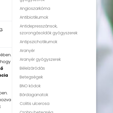
Angioszarkóma
Antibiotikumok
Antidepresszánsok,
g,
szorongásoldók gyógyszerek
Antipszichotikumok
Aranyér
sében.
Aranyér gyógyszerek
, hogy
Bélelzáródás
ző
ncia
Betegségek
BNO kódok
ben.
Bőrdaganatok
okozva
Colitis ulcerosa
k
Crohn-betegség