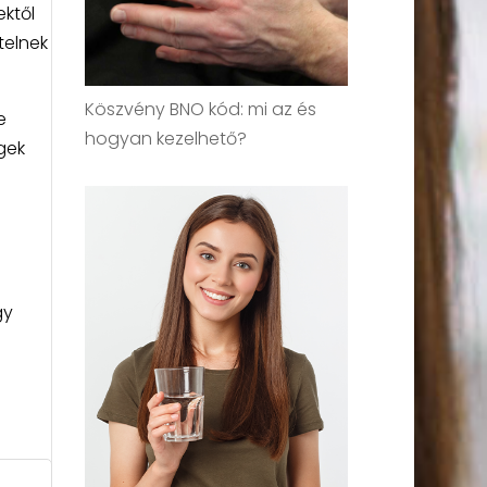
ektől
telnek
Köszvény BNO kód: mi az és
e
hogyan kezelhető?
gek
gy