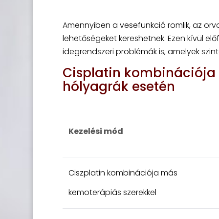
Amennyiben a vesefunkció romlik, az orv
lehetőségeket kereshetnek. Ezen kívül e
idegrendszeri problémák is, amelyek szint
Cisplatin kombinációja
hólyagrák esetén
Kezelési mód
Ciszplatin kombinációja más
kemoterápiás szerekkel