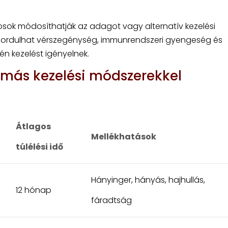
osok módosíthatják az adagot vagy alternatív kezelési
lőfordulhat vérszegénység, immunrendszeri gyengeség és
én kezelést igényelnek.
 más kezelési módszerekkel
Átlagos
Mellékhatások
túlélési idő
Hányinger, hányás, hajhullás,
12 hónap
fáradtság