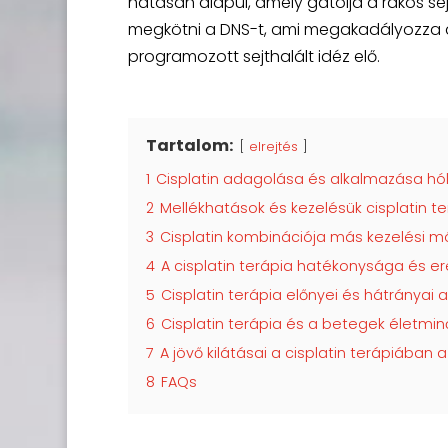
hatásán alapul, amely gátolja a rákos se
megkötni a DNS-t, ami megakadályozza a
programozott sejthalált idéz elő.
Tartalom:
elrejtés
1
Cisplatin adagolása és alkalmazása hó
2
Mellékhatások és kezelésük cisplatin t
3
Cisplatin kombinációja más kezelési m
4
A cisplatin terápia hatékonysága és 
5
Cisplatin terápia előnyei és hátrányai
6
Cisplatin terápia és a betegek életmi
7
A jövő kilátásai a cisplatin terápiában
8
FAQs