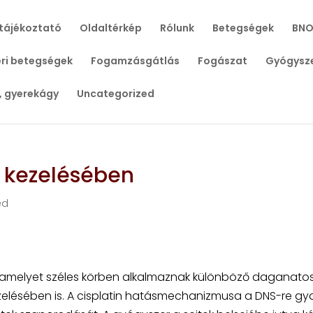
tájékoztató
Oldaltérkép
Rólunk
Betegségek
BNO
ri betegségek
Fogamzásgátlás
Fogászat
Gyógysz
, gyerekágy
Uncategorized
k kezelésében
ed
, amelyet széles körben alkalmaznak különböző daganato
elésében is. A cisplatin hatásmechanizmusa a DNS-re gya