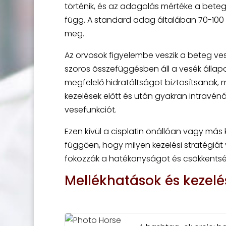
történik, és az adagolás mértéke a beteg
függ. A standard adag általában 70-100 
meg.
Az orvosok figyelembe veszik a beteg vese
szoros összefüggésben áll a vesék állapo
megfelelő hidratáltságot biztosítsanak, 
kezelések előtt és után gyakran intravé
vesefunkciót.
Ezen kívül a cisplatin önállóan vagy más
függően, hogy milyen kezelési stratégiát
fokozzák a hatékonyságot és csökkentsék 
Mellékhatások és kezelé