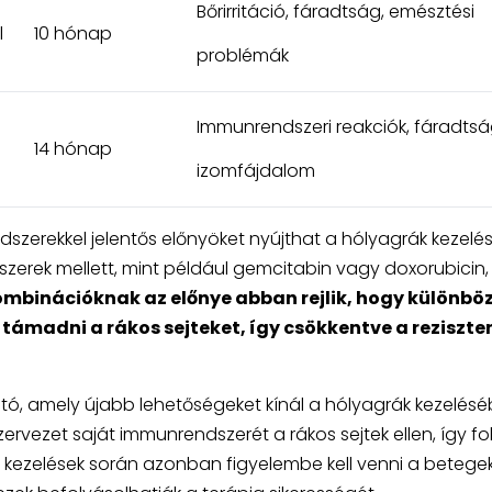
Bőrirritáció, fáradtság, emésztési
l
10 hónap
problémák
Immunrendszeri reakciók, fáradtsá
14 hónap
izomfájdalom
dszerekkel jelentős előnyöket nyújthat a hólyagrák kezelé
erek mellett, mint például gemcitabin vagy doxorubicin
mbinációknak az előnye abban rejlik, hogy különbö
madni a rákos sejteket, így csökkentve a reziszte
tó, amely újabb lehetőségeket kínál a hólyagrák kezelésé
zervezet saját immunrendszerét a rákos sejtek ellen, így f
 kezelések során azonban figyelembe kell venni a betege