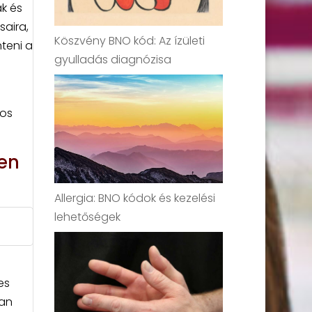
k és
saira,
Köszvény BNO kód: Az ízületi
teni a
gyulladás diagnózisa
ros
en
Allergia: BNO kódok és kezelési
lehetőségek
es
ban