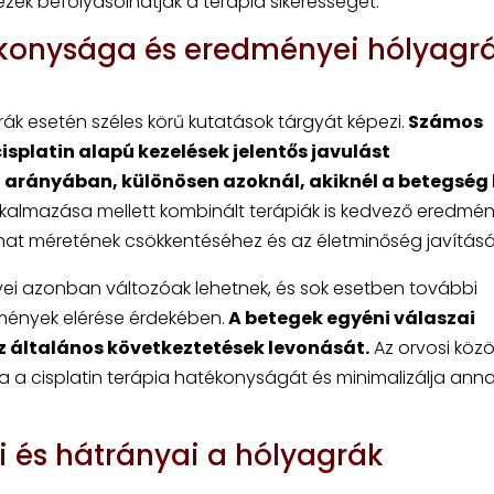
l ezek befolyásolhatják a terápia sikerességét.
tékonysága és eredményei hólyagr
ák esetén széles körű kutatások tárgyát képezi.
Számos
isplatin alapú kezelések jelentős javulást
 arányában, különösen azoknál, akiknél a betegség 
kalmazása mellett kombinált terápiák is kedvező eredmé
nat méretének csökkentéséhez és az életminőség javítás
yei azonban változóak lehetnek, és sok esetben további
mények elérése érdekében.
A betegek egyéni válaszai
z általános következtetések levonását.
Az orvosi köz
a a cisplatin terápia hatékonyságát és minimalizálja ann
ei és hátrányai a hólyagrák