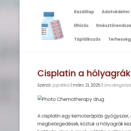
Kezdőlap
Adatvédelmi 
Elhízás
Emésztőrendsze
Táplálkozás
Terhesség
Cisplatin a hólyagrá
Szerző:
jopatika
|
márc 21, 2025
|
Uncategoriz
A cisplatin egy kemoterápiás gyógyszer
megbetegedések, köztük a hólyagrák kez