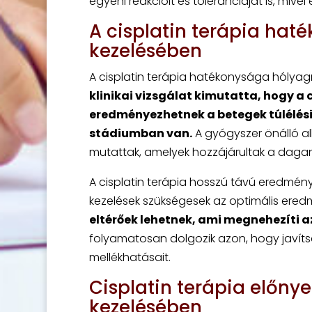
egyéni reakcióit és toleranciáját is, mive
A cisplatin terápia ha
kezelésében
A cisplatin terápia hatékonysága hólyagr
klinikai vizsgálat kimutatta, hogy a c
eredményezhetnek a betegek túlélési
stádiumban van.
A gyógyszer önálló al
mutattak, amelyek hozzájárultak a daga
A cisplatin terápia hosszú távú eredmén
kezelések szükségesek az optimális ered
eltérőek lehetnek, ami megnehezíti a
folyamatosan dolgozik azon, hogy javíts
mellékhatásait.
Cisplatin terápia előny
kezelésében