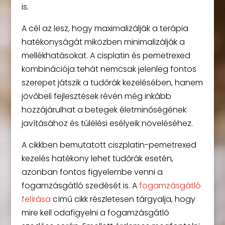
is.
A cél az lesz, hogy maximalizálják a terápia
hatékonyságát miközben minimalizálják a
mellékhatásokat. A cisplatin és pemetrexed
kombinációja tehát nemcsak jelenleg fontos
szerepet játszik a tüdőrák kezelésében, hanem
jövőbeli fejlesztések révén még inkább
hozzájárulhat a betegek életminőségének
javításához és túlélési esélyeik növeléséhez.
A cikkben bemutatott ciszplatin-pemetrexed
kezelés hatékony lehet tüdőrák esetén,
azonban fontos figyelembe venni a
fogamzásgátló szedését is. A
fogamzásgátló
felírása
című cikk részletesen tárgyalja, hogy
mire kell odafigyelni a fogamzásgátló