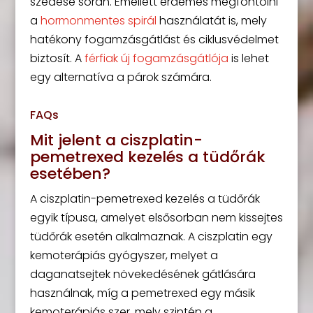
szedése során. Emellett érdemes megfontolni
a
hormonmentes spirál
használatát is, mely
hatékony fogamzásgátlást és ciklusvédelmet
biztosít. A
férfiak új fogamzásgátlója
is lehet
egy alternatíva a párok számára.
FAQs
Mit jelent a ciszplatin-
pemetrexed kezelés a tüdőrák
esetében?
A ciszplatin-pemetrexed kezelés a tüdőrák
egyik típusa, amelyet elsősorban nem kissejtes
tüdőrák esetén alkalmaznak. A ciszplatin egy
kemoterápiás gyógyszer, melyet a
daganatsejtek növekedésének gátlására
használnak, míg a pemetrexed egy másik
kemoterápiás szer, mely szintén a