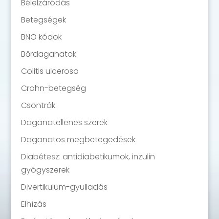
Bélelzáródás
Betegségek
BNO kódok
Bőrdaganatok
Colitis ulcerosa
Crohn-betegség
Csontrák
Daganatellenes szerek
Daganatos megbetegedések
Diabétesz: antidiabetikumok, inzulin
gyógyszerek
Divertikulum-gyulladás
Elhízás