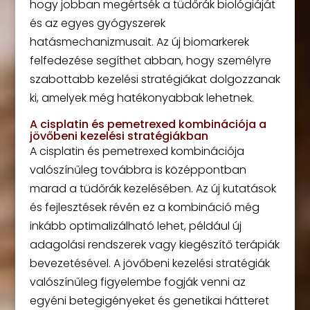
hogy jobban megértsék a tüdőrák biológiáját
és az egyes gyógyszerek
hatásmechanizmusait. Az új biomarkerek
felfedezése segíthet abban, hogy személyre
szabottabb kezelési stratégiákat dolgozzanak
ki, amelyek még hatékonyabbak lehetnek.
A cisplatin és pemetrexed kombinációja a
jövőbeni kezelési stratégiákban
A cisplatin és pemetrexed kombinációja
valószínűleg továbbra is középpontban
marad a tüdőrák kezelésében. Az új kutatások
és fejlesztések révén ez a kombináció még
inkább optimalizálható lehet, például új
adagolási rendszerek vagy kiegészítő terápiák
bevezetésével. A jövőbeni kezelési stratégiák
valószínűleg figyelembe fogják venni az
egyéni betegigényeket és genetikai hátteret