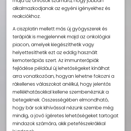
majd az orvosok számára, hogy jobban
alkalmazkodjanak az egyéni igényekhez és
reakciókhoz.
A ciszplatin mellett más új gyógyszerek és
terápiák is megjelennek majd az onkológiai
piacon, amelyek kiegészíthetik vagy
helyettesíthetik ezt az eddig használt
kemoterápiás szert. Az immunterápiák
fejlődése például új lehetőségeket kínálhat
arra vonatkozóan, hogyan lehetne fokozni a
rákellenes válaszokat anélkül, hogy jelentős
mellékhatásokkal kellene szembenézniük a
betegeknek. Összességében elmondható,
hogy bár sok kihívással nézünk szembe még
mindig, a jövő ígéretes lehetőségeket tartogat
mindazok számára, akik petefészekrákkal