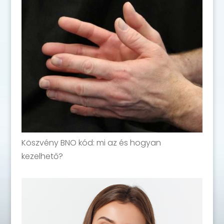
Köszvény BNO kód: mi az és hogyan
kezelhető?