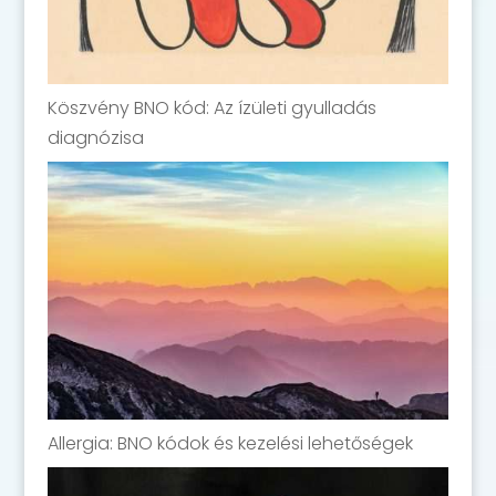
Köszvény BNO kód: Az ízületi gyulladás
diagnózisa
Allergia: BNO kódok és kezelési lehetőségek