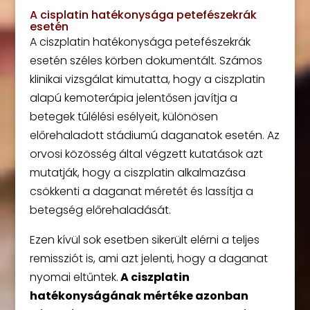
A cisplatin hatékonysága petefészekrák
esetén
A ciszplatin hatékonysága petefészekrák
esetén széles körben dokumentált. Számos
klinikai vizsgálat kimutatta, hogy a ciszplatin
alapú kemoterápia jelentősen javítja a
betegek túlélési esélyeit, különösen
előrehaladott stádiumú daganatok esetén. Az
orvosi közösség által végzett kutatások azt
mutatják, hogy a ciszplatin alkalmazása
csökkenti a daganat méretét és lassítja a
betegség előrehaladását.
Ezen kívül sok esetben sikerült elérni a teljes
remissziót is, ami azt jelenti, hogy a daganat
nyomai eltűntek.
A ciszplatin
hatékonyságának mértéke azonban