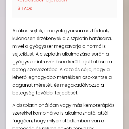
8
FAQs
A rákos sejtek, amelyek gyorsan osztódnak,
különösen érzékenyek a ciszplatin hatásaira,
mivel a gyógyszer megzavarja a normális
sejtciklust. A ciszplatin alkalmazása során a
gyógyszer intravénásan kerül bejuttatásra a
beteg szervezetébe. A kezelés célja, hogy a
lehető legnagyobb mértékben csökkentse a
daganat méretét, és megakadályozza a
betegség további terjedését.
A ciszplatin önállóan vagy más kemoterápiás
szerekkel kombinálva is alkalmazható, attól
függően, hogy milyen stádiumban van a
betegség és milyen egyéb tényezők