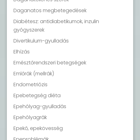
Daganatos megbetegedések
Diabétesz: antidiabetikumok, inzulin
gyógyszerek
Divertikulum-gyulladás
Elhízás
Emésztőrendszeri betegségek
Emlőrák (mellrák)
Endometriózis
Epebetegség diéta
Epehólyag-gyulladás
Epehólyagrák
Epekő, epekövesség
Epeproblémák