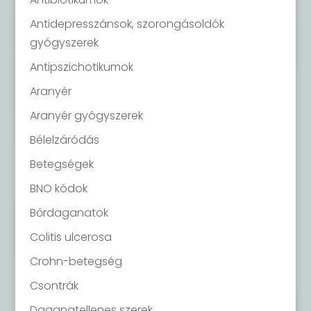
Antidepresszánsok, szorongásoldók
gyógyszerek
Antipszichotikumok
Aranyér
Aranyér gyógyszerek
Bélelzáródás
Betegségek
BNO kódok
Bőrdaganatok
Colitis ulcerosa
Crohn-betegség
Csontrák
Daganatellenes szerek