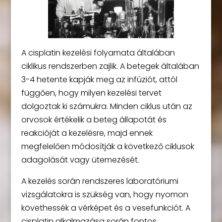
A cisplatin kezelési folyamata általában
ciklikus rendszerben zajlik. A betegek általában
3-4 hetente kapják meg az infúziót, attól
függően, hogy milyen kezelési tervet
dolgoztak ki számukra. Minden ciklus után az
orvosok értékelik a beteg állapotát és
reakcióját a kezelésre, majd ennek
megfelelően módosítják a következő ciklusok
adagolását vagy ütemezését.
A kezelés során rendszeres laboratóriumi
vizsgálatokra is szükség van, hogy nyomon
követhessék a vérképet és a vesefunkciót. A
cisplatin alkalmazása során fontos