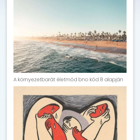
A környezetbarát életmód bno kód 8 alapján