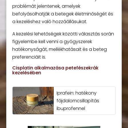
problémát jelentenek, amelyek
befolyásolhatják a betegek életminőségét és
a kezeléshez való hozzáállásukat.
A kezelési lehetőségek közötti választás során
figyelembe kell venni a gyógyszerek
hatékonyságát, mellékhatásait és a beteg
preferenciáit is.
Cisplatin alkalmazása petefészekrák
kezelésében
Iprafein: hatékony
fájdalomcsillapítás
ibuprofennel