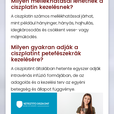
Milyen mellékhatásai lehetnek a
ciszplatin kezelésnek?
A ciszplatin számos mellékhatással járhat,
mint például hányinger, hányás, hajhullás,
idegkárosodás és csökkent vese- vagy
májműködés.
Milyen gyakran adják a
ciszplatint petefészekrák
kezelésére?
A ciszplatint általában hetente egyszer adják
intravénás infúzió formájában, de az
adagolás és a kezelési terv az egyéni
betegség és állapot függvénye.