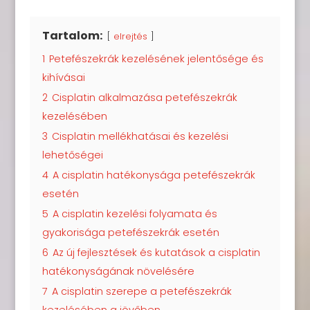
Tartalom:
elrejtés
1
Petefészekrák kezelésének jelentősége és
kihívásai
2
Cisplatin alkalmazása petefészekrák
kezelésében
3
Cisplatin mellékhatásai és kezelési
lehetőségei
4
A cisplatin hatékonysága petefészekrák
esetén
5
A cisplatin kezelési folyamata és
gyakorisága petefészekrák esetén
6
Az új fejlesztések és kutatások a cisplatin
hatékonyságának növelésére
7
A cisplatin szerepe a petefészekrák
kezelésében a jövőben