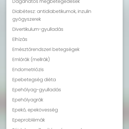
Daganatos megbetegedések
Diabétesz: antidiabetikumok, inzulin
gyógyszerek
Divertikulum-gyulladás
Elhízás
Emésztőrendszeri betegségek
Emlőrák (mellrák)
Endometriózis
Epebetegség diéta
Epehólyag-gyulladás
Epehólyagrák
Epekő, epekövesség
Epeproblémák