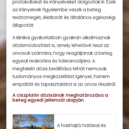
protokollokat és irányelveket dolgoztak ki. Ezek
az irányelvek figyelembe veszik a beteg
testtömegét, életkorát és általános egészségi
állapotát.
A klinikai gyakorlatban gyakran alkalmaznak
dózismódosítást is, amely lehetővé teszi az
orvosok számára, hogy reagáljanak a beteg
egyedi reakcióira és toleranciájára. A
megfelelő dózis beállítása tehát nemcsak
tudományos megközelítést igényel, hanem
empátiát és tapasztalatot is az orvos részéről.
A ciszplatin dózisának meghatározása a
beteg egyedi jellemzői alapján
A hashajtó hatásai és