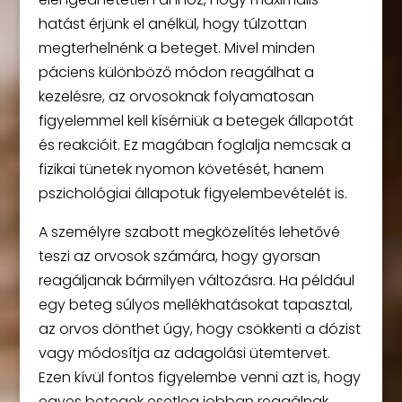
hatást érjünk el anélkül, hogy túlzottan
megterhelnénk a beteget. Mivel minden
páciens különböző módon reagálhat a
kezelésre, az orvosoknak folyamatosan
figyelemmel kell kísérniük a betegek állapotát
és reakcióit. Ez magában foglalja nemcsak a
fizikai tünetek nyomon követését, hanem
pszichológiai állapotuk figyelembevételét is.
A személyre szabott megközelítés lehetővé
teszi az orvosok számára, hogy gyorsan
reagáljanak bármilyen változásra. Ha például
egy beteg súlyos mellékhatásokat tapasztal,
az orvos dönthet úgy, hogy csökkenti a dózist
vagy módosítja az adagolási ütemtervet.
Ezen kívül fontos figyelembe venni azt is, hogy
egyes betegek esetleg jobban reagálnak