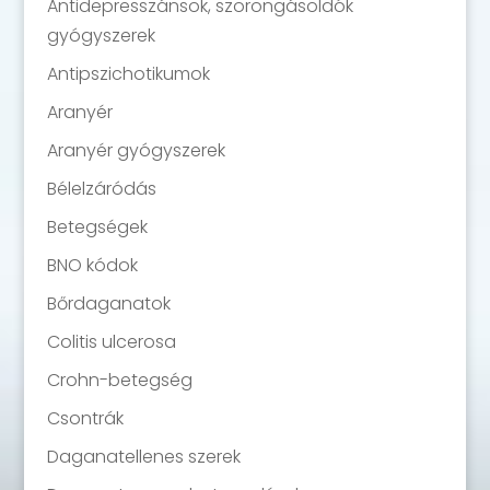
Antidepresszánsok, szorongásoldók
gyógyszerek
Antipszichotikumok
Aranyér
Aranyér gyógyszerek
Bélelzáródás
Betegségek
BNO kódok
Bőrdaganatok
Colitis ulcerosa
Crohn-betegség
Csontrák
Daganatellenes szerek