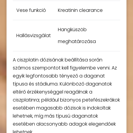
Vese funkció
Kreatinin clearance
Hangküszöb
Hallásvizsgálat
meghatározása
A ciszplatin dózisának beállítása során
számos szempontot kell figyelembe venni. Az
egyik legfontosabb tényező a daganat
típusa és stádiuma. Különböző daganatok
eltérő érzékenységgel reagálnak a
ciszplatinra; például bizonyos petefészekrákok
esetében magasabb dózisok is indokoltak
lehetnek, míg más típusú daganatok
esetében alacsonyabb adagok elegendőek
lehetnek.