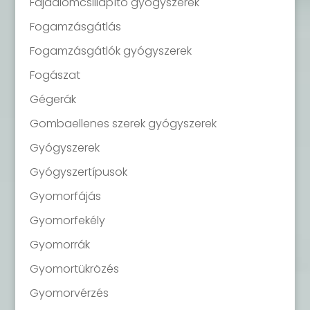
Fájdalomcsillapító gyógyszerek
Fogamzásgátlás
Fogamzásgátlók gyógyszerek
Fogászat
Gégerák
Gombaellenes szerek gyógyszerek
Gyógyszerek
Gyógyszertípusok
Gyomorfájás
Gyomorfekély
Gyomorrák
Gyomortükrözés
Gyomorvérzés