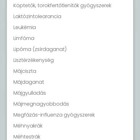
Köptetők, torokfertőtlenítők gyógyszerek
Laktózintolearancia
Leukémia
Limfóma
Lipóma (zsírdaganat)
Lisztérzékenység
Májciszta
Májdaganat
Májgyulladás
Májmegnagyobbodás
Megfázás-influenza gyógyszerek
Méhnyakrák
Méhtestrák