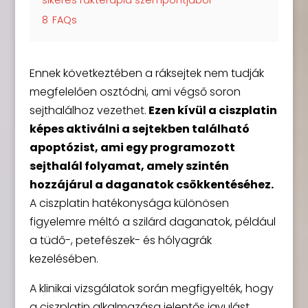
8
FAQs
Ennek következtében a ráksejtek nem tudják
megfelelően osztódni, ami végső soron
sejthalálhoz vezethet.
Ezen kívül a ciszplatin
képes aktiválni a sejtekben található
apoptózist, ami egy programozott
sejthalál folyamat, amely szintén
hozzájárul a daganatok csökkentéséhez.
A ciszplatin hatékonysága különösen
figyelemre méltó a szilárd daganatok, például
a tüdő-, petefészek- és hólyagrák
kezelésében.
A klinikai vizsgálatok során megfigyelték, hogy
a ciszplatin alkalmazása jelentős javulást