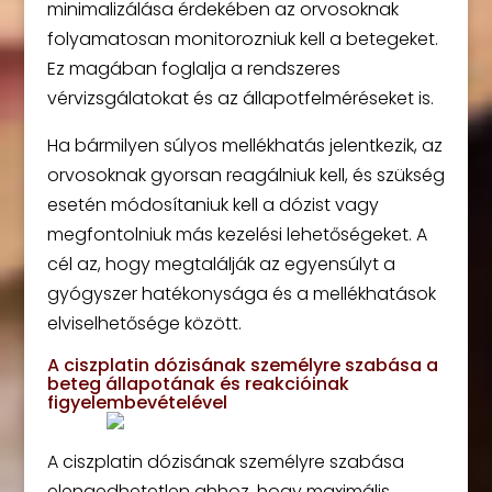
minimalizálása érdekében az orvosoknak
folyamatosan monitorozniuk kell a betegeket.
Ez magában foglalja a rendszeres
vérvizsgálatokat és az állapotfelméréseket is.
Ha bármilyen súlyos mellékhatás jelentkezik, az
orvosoknak gyorsan reagálniuk kell, és szükség
esetén módosítaniuk kell a dózist vagy
megfontolniuk más kezelési lehetőségeket. A
cél az, hogy megtalálják az egyensúlyt a
gyógyszer hatékonysága és a mellékhatások
elviselhetősége között.
A ciszplatin dózisának személyre szabása a
beteg állapotának és reakcióinak
figyelembevételével
A ciszplatin dózisának személyre szabása
elengedhetetlen ahhoz, hogy maximális