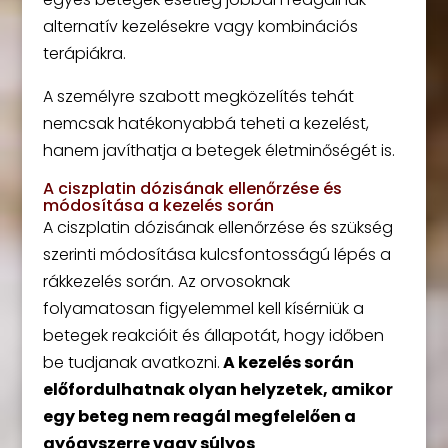
alternatív kezelésekre vagy kombinációs
terápiákra.
A személyre szabott megközelítés tehát
nemcsak hatékonyabbá teheti a kezelést,
hanem javíthatja a betegek életminőségét is.
A ciszplatin dózisának ellenőrzése és
módosítása a kezelés során
A ciszplatin dózisának ellenőrzése és szükség
szerinti módosítása kulcsfontosságú lépés a
rákkezelés során. Az orvosoknak
folyamatosan figyelemmel kell kísérniük a
betegek reakcióit és állapotát, hogy időben
be tudjanak avatkozni.
A kezelés során
előfordulhatnak olyan helyzetek, amikor
egy beteg nem reagál megfelelően a
gyógyszerre vagy súlyos