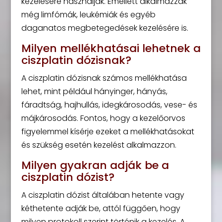
kezelésére használják. Emellett alkalmazzák
még limfómák, leukémiák és egyéb
daganatos megbetegedések kezelésére is.
Milyen mellékhatásai lehetnek a
ciszplatin dózisnak?
A ciszplatin dózisnak számos mellékhatása
lehet, mint például hányinger, hányás,
fáradtság, hajhullás, idegkárosodás, vese- és
májkárosodás. Fontos, hogy a kezelőorvos
figyelemmel kísérje ezeket a mellékhatásokat
és szükség esetén kezelést alkalmazzon.
Milyen gyakran adják be a
ciszplatin dózist?
A ciszplatin dózist általában hetente vagy
kéthetente adják be, attól függően, hogy
milyen protokoll szerint történik a kezelés. A