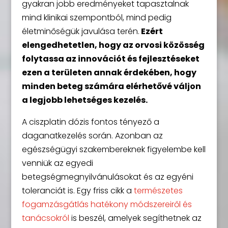
gyakran jobb eredményeket tapasztalnak
mind klinikai szempontból, mind pedig
életminőségük javulása terén.
Ezért
elengedhetetlen, hogy az orvosi közösség
folytassa az innovációt és fejlesztéseket
ezen a területen annak érdekében, hogy
minden beteg számára elérhetővé váljon
a legjobb lehetséges kezelés.
A ciszplatin dózis fontos tényező a
daganatkezelés során. Azonban az
egészségügyi szakembereknek figyelembe kell
venniük az egyedi
betegségmegnyilvánulásokat és az egyéni
toleranciát is. Egy friss cikk a
természetes
fogamzásgátlás hatékony módszereiről és
tanácsokról
is beszél, amelyek segíthetnek az