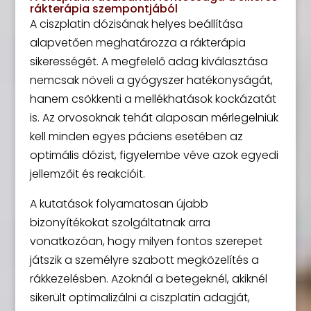
rákterápia szempontjából
A ciszplatin dózisának helyes beállítása
alapvetően meghatározza a rákterápia
sikerességét. A megfelelő adag kiválasztása
nemcsak növeli a gyógyszer hatékonyságát,
hanem csökkenti a mellékhatások kockázatát
is. Az orvosoknak tehát alaposan mérlegelniük
kell minden egyes páciens esetében az
optimális dózist, figyelembe véve azok egyedi
jellemzőit és reakcióit.
A kutatások folyamatosan újabb
bizonyítékokat szolgáltatnak arra
vonatkozóan, hogy milyen fontos szerepet
játszik a személyre szabott megközelítés a
rákkezelésben. Azoknál a betegeknél, akiknél
sikerült optimalizálni a ciszplatin adagját,