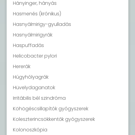
Hányinger, hányás
Hasmenés (krónikus)
Hasnyálmirigy-gyulladás
Hasnyálmirigyrák
Haspuffadás
Helicobacter pylori
Hererák
Húgyhólyagrák
Hüvelydaganatok
Irritábilis bél szindróma
Köhögéscsillapítók gyógyszerek
Koleszterincsökkentők gyógyszerek
Kolonoszkópia