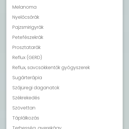
Melanoma
Nyelőcsőrák
Pajzsmirigyrák
Petefészekrák
Prosztatarák
Reflux (GERD)
Reflux, savcsökkentők gyógyszerek
Sugárterápia
Szájüregi daganatok
Székrekedés
Szövettan
Táplálkozás
Terhesség, gyerekágy