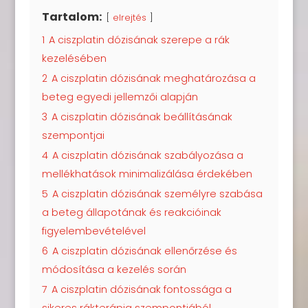
Tartalom:
elrejtés
1
A ciszplatin dózisának szerepe a rák
kezelésében
2
A ciszplatin dózisának meghatározása a
beteg egyedi jellemzői alapján
3
A ciszplatin dózisának beállításának
szempontjai
4
A ciszplatin dózisának szabályozása a
mellékhatások minimalizálása érdekében
5
A ciszplatin dózisának személyre szabása
a beteg állapotának és reakcióinak
figyelembevételével
6
A ciszplatin dózisának ellenőrzése és
módosítása a kezelés során
7
A ciszplatin dózisának fontossága a
sikeres rákterápia szempontjából