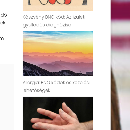
ódó
Köszvény BNO kód: Az ízületi
tek
gyulladás diagnózisa
em
Allergia: BNO kódok és kezelési
lehetőségek