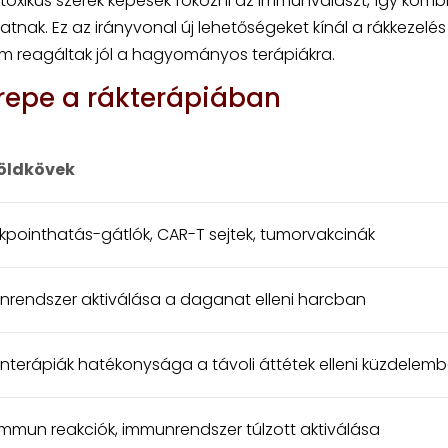
otoxikus szerek képesek fokozni az immunválaszt, így kombi
ak. Ez az irányvonal új lehetőségeket kínál a rákkezelés 
m reagáltak jól a hagyományos terápiákra.
repe a rákterápiában
öldkövek
pointhatás-gátlók, CAR-T sejtek, tumorvakcinák
rendszer aktiválása a daganat elleni harcban
terápiák hatékonysága a távoli áttétek elleni küzdelem
mmun reakciók, immunrendszer túlzott aktiválása