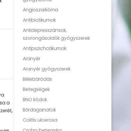
k
Angioszarkóma
Antibiotikumok
Antidepresszánsok,
szorongásoldók gyógyszerek
Antipszichotikumok
Aranyér
Aranyér gyógyszerek
Bélelzáródás
Betegségek
va
BNO kódok
ása a
Bőrdaganatok
zerét,
Colitis ulcerosa
Crohn-betegség