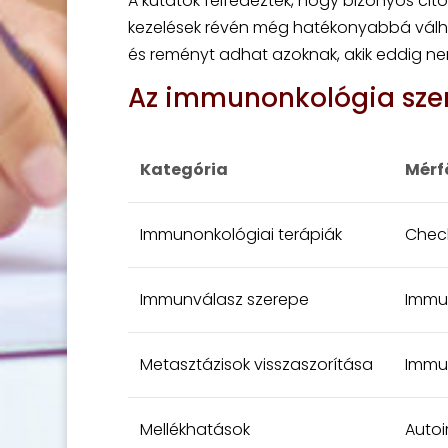
A kutatók felfedezték, hogy bizonyos cit
kezelések révén még hatékonyabbá válhatn
és reményt adhat azoknak, akik eddig ne
Az immunonkológia sze
Kategória
Mérf
Immunonkológiai terápiák
Check
Immunválasz szerepe
Immun
Metasztázisok visszaszorítása
Immun
Mellékhatások
Autoi