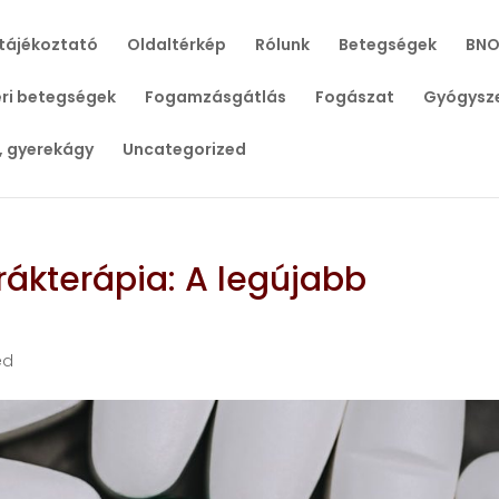
tájékoztató
Oldaltérkép
Rólunk
Betegségek
BNO
ri betegségek
Fogamzásgátlás
Fogászat
Gyógysz
, gyerekágy
Uncategorized
 rákterápia: A legújabb
ed