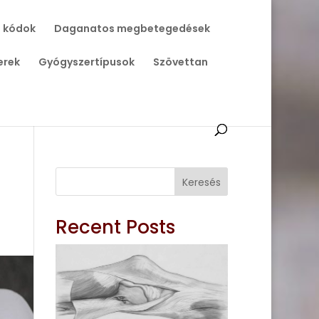
 kódok
Daganatos megbetegedések
erek
Gyógyszertípusok
Szövettan
Keresés
Recent Posts