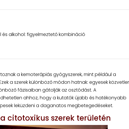
és alkohol: figyelmeztető kombináció
artoznak a kemoterápiás gyógyszerek, mint például a
l. Ezek a szerek különböző módon hatnak: egyesek közvetle
lönböző fázisaiban gátolják az osztódást. A
hetetlen ahhoz, hogy a kutatók újabb és hatékonyabb
 képesek leküzdeni a daganatos megbetegedéseket.
 citotoxikus szerek területén