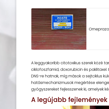
Omeprazol 
A leggyakoribb citotoxikus szerek közé t
ciklofoszfamid, doxorubicin és paklitaxe
DNS-re hatnak, míg mások a sejtciklus kü
hatásmechanizmusok megértése elenged
gyógyszereket fejlesszenek ki, amelyek
A legújabb fejlemények a