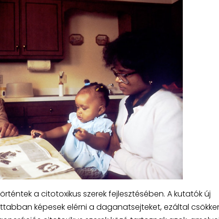
rténtek a citotoxikus szerek fejlesztésében. A kutatók új
ttabban képesek elérni a daganatsejteket, ezáltal csökke