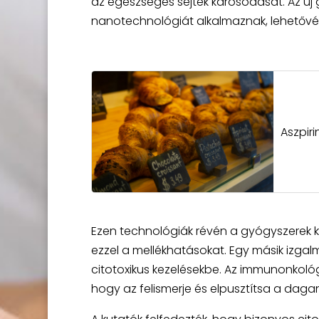
az egészséges sejtek károsodását. Az új 
nanotechnológiát alkalmaznak, lehetővé 
Aszpir
Ezen technológiák révén a gyógyszerek kö
ezzel a mellékhatásokat. Egy másik izga
citotoxikus kezelésekbe. Az immunonkológi
hogy az felismerje és elpusztítsa a dagan