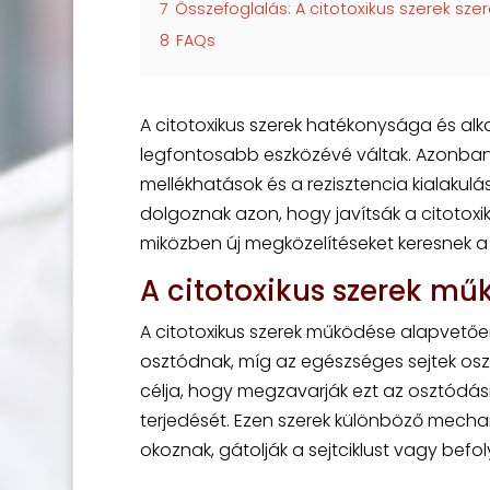
7
Összefoglalás: A citotoxikus szerek sz
8
FAQs
A citotoxikus szerek hatékonysága és alk
legfontosabb eszközévé váltak. Azonban a
mellékhatások és a rezisztencia kialakul
dolgoznak azon, hogy javítsák a citotox
miközben új megközelítéseket keresnek a 
A citotoxikus szerek 
A citotoxikus szerek működése alapvető
osztódnak, míg az egészséges sejtek osz
célja, hogy megzavarják ezt az osztódá
terjedését. Ezen szerek különböző mechan
okoznak, gátolják a sejtciklust vagy befol