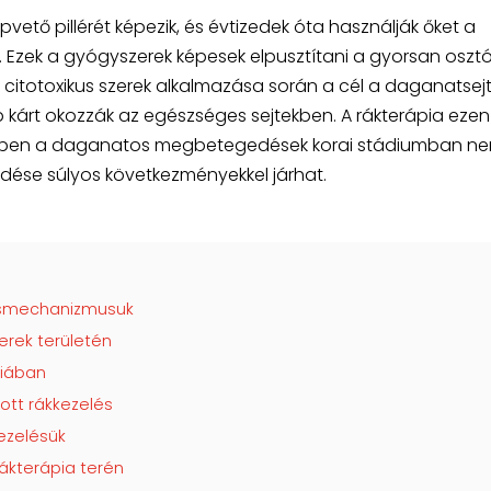
apvető pillérét képezik, és évtizedek óta használják őket a
zek a gyógyszerek képesek elpusztítani a gyorsan oszt
 citotoxikus szerek alkalmazása során a cél a daganatsej
b kárt okozzák az egészséges sejtekben. A rákterápia ezen
setben a daganatos megbetegedések korai stádiumban n
edése súlyos következményekkel járhat.
ásmechanizmusuk
erek területén
piában
ott rákkezelés
kezelésük
 rákterápia terén