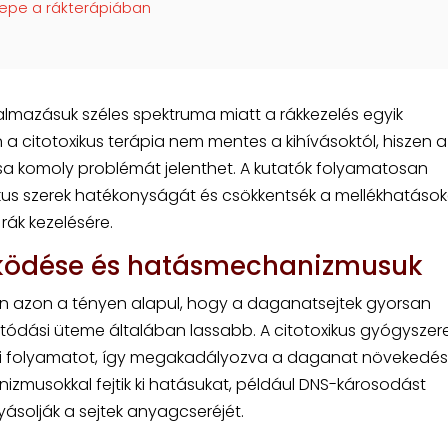
erepe a rákterápiában
almazásuk széles spektruma miatt a rákkezelés egyik
 citotoxikus terápia nem mentes a kihívásoktól, hiszen a
ása komoly problémát jelenthet. A kutatók folyamatosan
ikus szerek hatékonyságát és csökkentsék a mellékhatások
rák kezelésére.
működése és hatásmechanizmusuk
en azon a tényen alapul, hogy a daganatsejtek gyorsan
tódási üteme általában lassabb. A citotoxikus gyógyszer
si folyamatot, így megakadályozva a daganat növekedés
izmusokkal fejtik ki hatásukat, például DNS-károsodást
yásolják a sejtek anyagcseréjét.