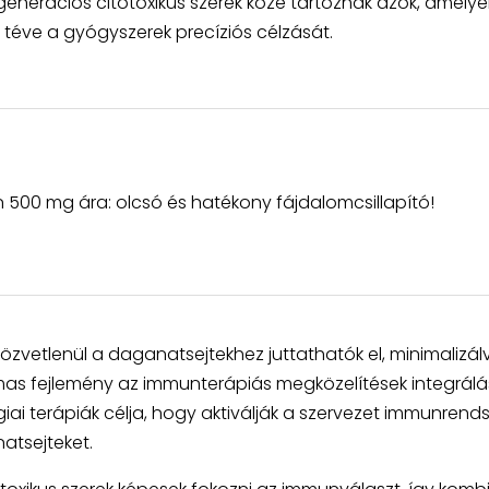
generációs citotoxikus szerek közé tartoznak azok, amelye
téve a gyógyszerek precíziós célzását.
in 500 mg ára: olcsó és hatékony fájdalomcsillapító!
zvetlenül a daganatsejtekhez juttathatók el, minimalizál
lmas fejlemény az immunterápiás megközelítések integrál
ai terápiák célja, hogy aktiválják a szervezet immunrends
atsejteket.