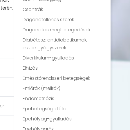
nált
terén,
Csontrák
Daganatellenes szerek
Daganatos megbetegedések
Diabétesz: antidiabetikumok,
inzulin gyógyszerek
Divertikulum-gyulladás
Elhízás
Emésztőrendszeri betegségek
Emlőrák (mellrák)
Endometriózis
ben
Epebetegség diéta
Epehólyag-gyulladás
Epehólyagrák