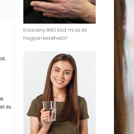
Köszvény BNO kód: mi az és
hogyan kezelhető?
at,
ek
ét és