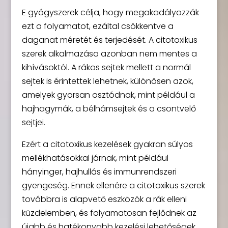
E gyógyszerek célja, hogy megakadályozzák
ezt a folyamatot, ezáltal csökkentve a
daganat méretét és terjedését. A citotoxikus
szerek alkalmazása azonban nem mentes a
kihívásoktól. A rákos sejtek mellett a normál
sejtek is érintettek lehetnek, különösen azok,
amelyek gyorsan osztódnak, mint például a
hajhagymák, a bélhámsejtek és a csontvelő
sejtjei.
Ezért a citotoxikus kezelések gyakran súlyos
mellékhatásokkal járnak, mint például
hányinger, hajhullás és immunrendszeri
gyengeség. Ennek ellenére a citotoxikus szerek
továbbra is alapvető eszközök a rák elleni
küzdelemben, és folyamatosan fejlődnek az
újabb és hatékonyabb kezelési lehetőségek