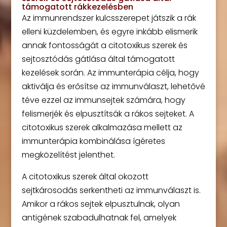
támogatott rákkezelésben
Az immunrendszer kulcsszerepet játszik a rák
elleni küzdelemben, és egyre inkább elismerik
annak fontosságát a citotoxikus szerek és
sejtosztódás gátlása által támogatott
kezelések során. Az immunterápia célja, hogy
aktiválja és erősítse az immunválaszt, lehetővé
téve ezzel az immunsejtek számára, hogy
felismerjék és elpusztítsák a rákos sejteket. A
citotoxikus szerek alkalmazása mellett az
immunterápia kombinálása ígéretes
megközelítést jelenthet.
A citotoxikus szerek által okozott
sejtkárosodás serkentheti az immunválaszt is.
Amikor a rákos sejtek elpusztulnak, olyan
antigének szabadulhatnak fel, amelyek