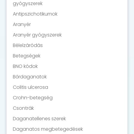
gyógyszerek
Antipszichotikumok
Aranyér
Aranyér gyógyszerek
Bélelzáródás
Betegségek
BNO kódok
Bőrdaganatok
Colitis ulcerosa
Crohn-betegség
Csontrák
Daganatellenes szerek
Daganatos megbetegedések