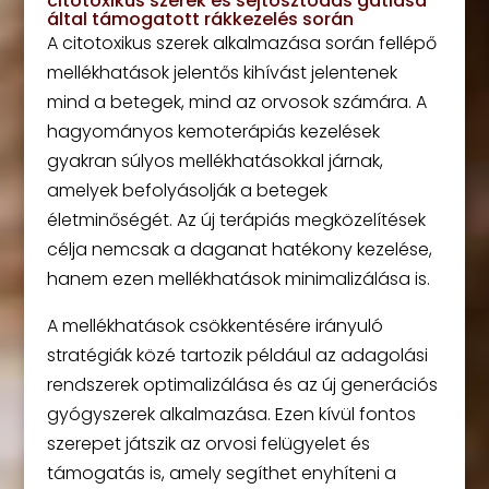
citotoxikus szerek és sejtosztódás gátlása
által támogatott rákkezelés során
A citotoxikus szerek alkalmazása során fellépő
mellékhatások jelentős kihívást jelentenek
mind a betegek, mind az orvosok számára. A
hagyományos kemoterápiás kezelések
gyakran súlyos mellékhatásokkal járnak,
amelyek befolyásolják a betegek
életminőségét. Az új terápiás megközelítések
célja nemcsak a daganat hatékony kezelése,
hanem ezen mellékhatások minimalizálása is.
A mellékhatások csökkentésére irányuló
stratégiák közé tartozik például az adagolási
rendszerek optimalizálása és az új generációs
gyógyszerek alkalmazása. Ezen kívül fontos
szerepet játszik az orvosi felügyelet és
támogatás is, amely segíthet enyhíteni a