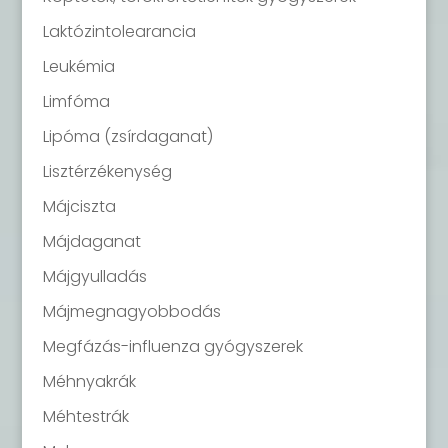
Laktózintolearancia
Leukémia
Limfóma
Lipóma (zsírdaganat)
Lisztérzékenység
Májciszta
Májdaganat
Májgyulladás
Májmegnagyobbodás
Megfázás-influenza gyógyszerek
Méhnyakrák
Méhtestrák