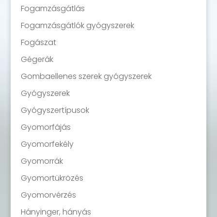
Fogamzásgátlás
Fogamzásgátlók gyógyszerek
Fogászat
Gégerák
Gombaellenes szerek gyógyszerek
Gyógyszerek
Gyógyszertípusok
Gyomorfájás
Gyomorfekély
Gyomorrák
Gyomortükrözés
Gyomorvérzés
Hányinger, hányás