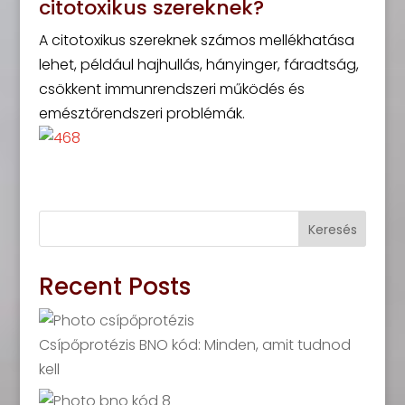
citotoxikus szereknek?
A citotoxikus szereknek számos mellékhatása
lehet, például hajhullás, hányinger, fáradtság,
csökkent immunrendszeri működés és
emésztőrendszeri problémák.
Keresés
Recent Posts
Csípőprotézis BNO kód: Minden, amit tudnod
kell