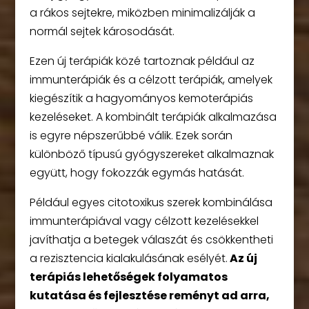
a rákos sejtekre, miközben minimalizálják a
normál sejtek károsodását.
Ezen új terápiák közé tartoznak például az
immunterápiák és a célzott terápiák, amelyek
kiegészítik a hagyományos kemoterápiás
kezeléseket. A kombinált terápiák alkalmazása
is egyre népszerűbbé válik. Ezek során
különböző típusú gyógyszereket alkalmaznak
együtt, hogy fokozzák egymás hatását.
Például egyes citotoxikus szerek kombinálása
immunterápiával vagy célzott kezelésekkel
javíthatja a betegek válaszát és csökkentheti
a rezisztencia kialakulásának esélyét.
Az új
terápiás lehetőségek folyamatos
kutatása és fejlesztése reményt ad arra,