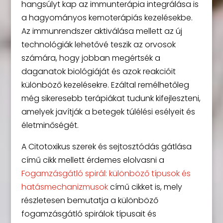
hangsúlyt kap az immunterápia integrálása is
a hagyományos kemoterápiás kezelésekbe.
Az immunrendszer aktiválása mellett az új
technológiák lehetővé teszik az orvosok
számára, hogy jobban megértsék a
daganatok biológiáját és azok reakcióit
különböző kezelésekre. Ezáltal remélhetőleg
még sikeresebb terápiákat tudunk kifejleszteni,
amelyek javítják a betegek túlélési esélyeit és
életminőségét.
A Citotoxikus szerek és sejtosztódás gátlása
című cikk mellett érdemes elolvasni a
Fogamzásgátló spirál: különböző típusok és
hatásmechanizmusok
című cikket is, mely
részletesen bemutatja a különböző
fogamzásgátló spirálok típusait és