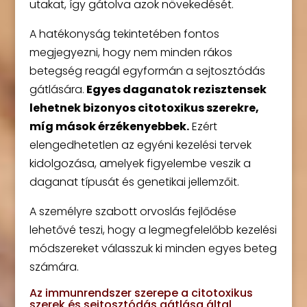
utakat, így gátolva azok növekedését.
A hatékonyság tekintetében fontos
megjegyezni, hogy nem minden rákos
betegség reagál egyformán a sejtosztódás
gátlására.
Egyes daganatok rezisztensek
lehetnek bizonyos citotoxikus szerekre,
míg mások érzékenyebbek.
Ezért
elengedhetetlen az egyéni kezelési tervek
kidolgozása, amelyek figyelembe veszik a
daganat típusát és genetikai jellemzőit.
A személyre szabott orvoslás fejlődése
lehetővé teszi, hogy a legmegfelelőbb kezelési
módszereket válasszuk ki minden egyes beteg
számára.
Az immunrendszer szerepe a citotoxikus
szerek és sejtosztódás gátlása által