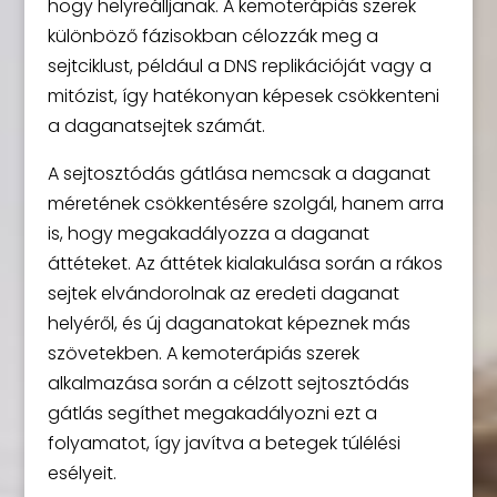
hogy helyreálljanak. A kemoterápiás szerek
különböző fázisokban célozzák meg a
sejtciklust, például a DNS replikációját vagy a
mitózist, így hatékonyan képesek csökkenteni
a daganatsejtek számát.
A sejtosztódás gátlása nemcsak a daganat
méretének csökkentésére szolgál, hanem arra
is, hogy megakadályozza a daganat
áttéteket. Az áttétek kialakulása során a rákos
sejtek elvándorolnak az eredeti daganat
helyéről, és új daganatokat képeznek más
szövetekben. A kemoterápiás szerek
alkalmazása során a célzott sejtosztódás
gátlás segíthet megakadályozni ezt a
folyamatot, így javítva a betegek túlélési
esélyeit.