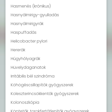
Hasmenés (krónikus)
Hasnyálmirigy-gyulladás
Hasnyálmirigyrák
Haspuffadás
Helicobacter pylori
Hererák
Húgyhólyagrák
Hüvelydaganatok
Irritábilis bél szindróma
Köhögéscsillapítók gyógyszerek
Koleszterincsökkentők gyógyszerek
Kolonoszkópia
Köptetők, torokfertőtlenítők gyógyszerek