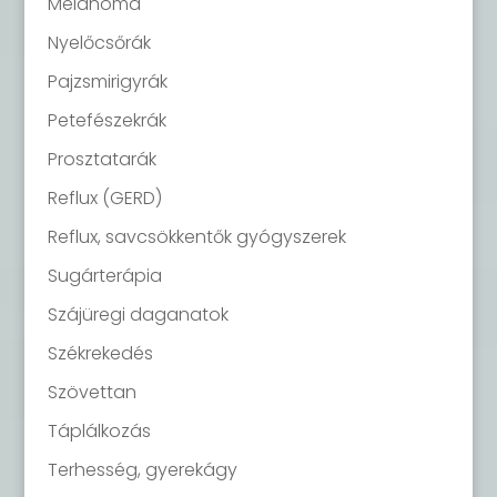
Melanoma
Nyelőcsőrák
Pajzsmirigyrák
Petefészekrák
Prosztatarák
Reflux (GERD)
Reflux, savcsökkentők gyógyszerek
Sugárterápia
Szájüregi daganatok
Székrekedés
Szövettan
Táplálkozás
Terhesség, gyerekágy