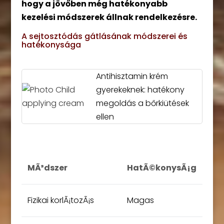
hogy a jövőben még hatékonyabb
kezelési módszerek állnak rendelkezésre.
A sejtosztódás gátlásának módszerei és
hatékonysága
Antihisztamin krém
gyerekeknek: hatékony
megoldás a bőrkiütések
ellen
MÃ³dszer
HatÃ©konysÃ¡g
Fizikai korlÃ¡tozÃ¡s
Magas