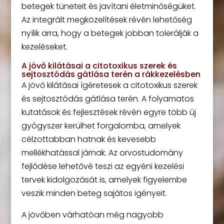
betegek tüneteit és javítani életminőségüket.
Az integrált megközelítések révén lehetőség
nyílik arra, hogy a betegek jobban tolerálják a
kezeléseket.
A jövő kilátásai a citotoxikus szerek és
sejtosztódás gátlása terén a rákkezelésben
A jövő kilátásai ígéretesek a citotoxikus szerek
és sejtosztódás gátlása terén. A folyamatos
kutatások és fejlesztések révén egyre több új
gyógyszer kerülhet forgalomba, amelyek
célzottabban hatnak és kevesebb
mellékhatással járnak. Az orvostudomány
fejlődése lehetővé teszi az egyéni kezelési
tervek kidolgozását is, amelyek figyelembe
veszik minden beteg sajátos igényeit.
A jövőben várhatóan még nagyobb