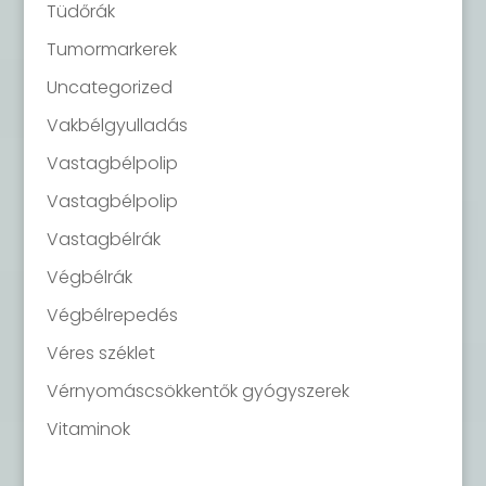
Tüdőrák
Tumormarkerek
Uncategorized
Vakbélgyulladás
Vastagbélpolip
Vastagbélpolip
Vastagbélrák
Végbélrák
Végbélrepedés
Véres széklet
Vérnyomáscsökkentők gyógyszerek
Vitaminok