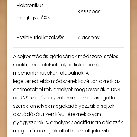
Elektronikus
KÃ¶zepes
megfigyelÃ©s
PszihiÃ¡triai kezelÃ©s
Alacsony
A sejtosztódás gátlásának módszerei széles
spektrumot ölelnek fel, és különböző
mechanizmusokon alapulnak. A
legelterjedtebb módszerek közé tartoznak az
antimetabolitok, amelyek megzavarják a DNS
és RNS szintézisét, valamint a mitózist gátló
szerek, amelyek megakadályozzák a sejtek
osztódását. Ezen kívül léteznek olyan
gyógyszerek is, amelyek specifikusan célozzák
meg a rákos sejtek által használt jelátviteli