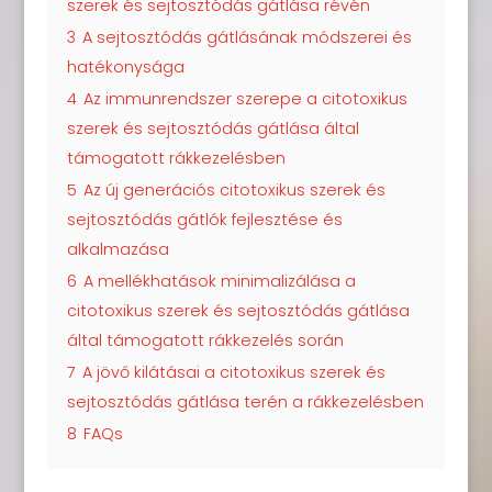
szerek és sejtosztódás gátlása révén
3
A sejtosztódás gátlásának módszerei és
hatékonysága
4
Az immunrendszer szerepe a citotoxikus
szerek és sejtosztódás gátlása által
támogatott rákkezelésben
5
Az új generációs citotoxikus szerek és
sejtosztódás gátlók fejlesztése és
alkalmazása
6
A mellékhatások minimalizálása a
citotoxikus szerek és sejtosztódás gátlása
által támogatott rákkezelés során
7
A jövő kilátásai a citotoxikus szerek és
sejtosztódás gátlása terén a rákkezelésben
8
FAQs