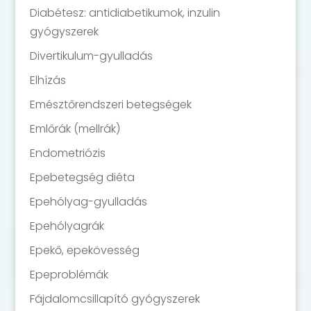
Diabétesz: antidiabetikumok, inzulin
gyógyszerek
Divertikulum-gyulladás
Elhízás
Emésztőrendszeri betegségek
Emlőrák (mellrák)
Endometriózis
Epebetegség diéta
Epehólyag-gyulladás
Epehólyagrák
Epekő, epekövesség
Epeproblémák
Fájdalomcsillapító gyógyszerek