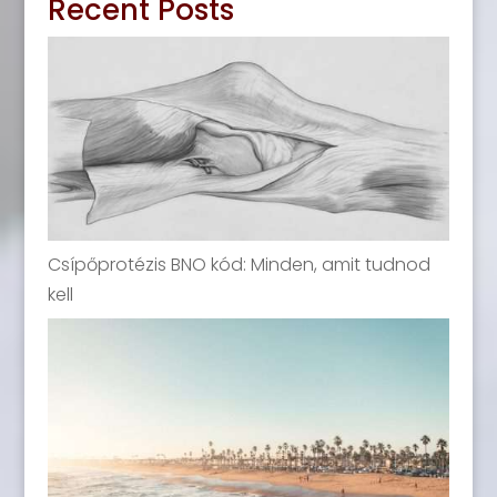
Recent Posts
Csípőprotézis BNO kód: Minden, amit tudnod
kell