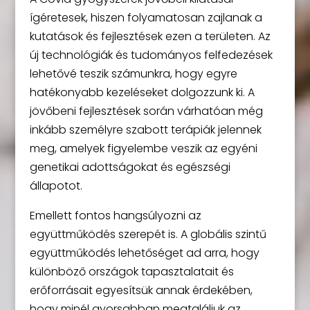
ígéretesek, hiszen folyamatosan zajlanak a
kutatások és fejlesztések ezen a területen. Az
új technológiák és tudományos felfedezések
lehetővé teszik számunkra, hogy egyre
hatékonyabb kezeléseket dolgozzunk ki. A
jövőbeni fejlesztések során várhatóan még
inkább személyre szabott terápiák jelennek
meg, amelyek figyelembe veszik az egyéni
genetikai adottságokat és egészségi
állapotot.
Emellett fontos hangsúlyozni az
együttműködés szerepét is. A globális szintű
együttműködés lehetőséget ad arra, hogy
különböző országok tapasztalatait és
erőforrásait egyesítsük annak érdekében,
hogy minél gyorsabban megtaláljuk az