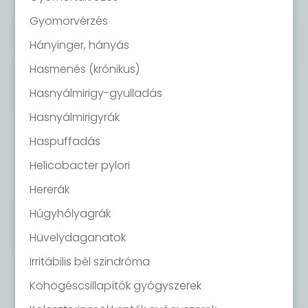
Gyomorvérzés
Hányinger, hányás
Hasmenés (krónikus)
Hasnyálmirigy-gyulladás
Hasnyálmirigyrák
Haspuffadás
Helicobacter pylori
Hererák
Húgyhólyagrák
Hüvelydaganatok
Irritábilis bél szindróma
Köhögéscsillapítók gyógyszerek