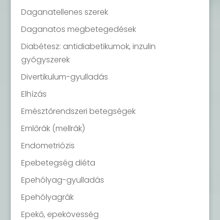
Daganatellenes szerek
Daganatos megbetegedések
Diabétesz: antidiabetikumok, inzulin
gyógyszerek
Divertikulum-gyulladás
Elhízás
Emésztőrendszeri betegségek
Emlőrák (mellrák)
Endometriózis
Epebetegség diéta
Epehólyag-gyulladás
Epehólyagrák
Epekő, epekövesség