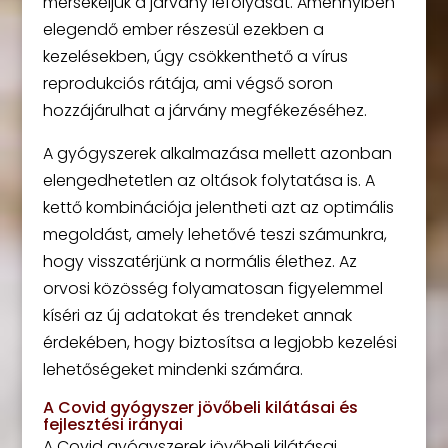
mérsékeljük a járvány lefolyását. Amennyiben
elegendő ember részesül ezekben a
kezelésekben, úgy csökkenthető a vírus
reprodukciós rátája, ami végső soron
hozzájárulhat a járvány megfékezéséhez.
A gyógyszerek alkalmazása mellett azonban
elengedhetetlen az oltások folytatása is. A
kettő kombinációja jelentheti azt az optimális
megoldást, amely lehetővé teszi számunkra,
hogy visszatérjünk a normális élethez. Az
orvosi közösség folyamatosan figyelemmel
kíséri az új adatokat és trendeket annak
érdekében, hogy biztosítsa a legjobb kezelési
lehetőségeket mindenki számára.
A Covid gyógyszer jövőbeli kilátásai és
fejlesztési irányai
A Covid gyógyszerek jövőbeli kilátásai