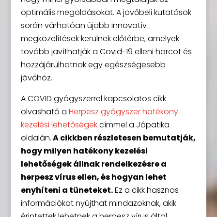
optimális megoldásokat. A jövőbeli kutatások
során várhatóan újabb innovatív
megközelítések kerülnek előtérbe, amelyek
tovább javíthatják a Covid-19 elleni harcot és
hozzájárulhatnak egy egészségesebb
jövőhöz.
A COVID gyógyszerrel kapcsolatos cikk
olvasható a
Herpesz gyógyszer hatékony
kezelési lehetőségek
címmel a Jópatika
oldalán.
A cikkben részletesen bemutatják,
hogy milyen hatékony kezelési
lehetőségek állnak rendelkezésre a
herpesz vírus ellen, és hogyan lehet
enyhíteni a tüneteket.
Ez a cikk hasznos
információkat nyújthat mindazoknak, akik
érintettek lehetnek a herpesz vírus által