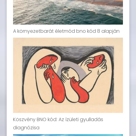
A környezetbarát életmód bno kód 8 alapján
Köszvény BNO kód: Az ízületi gyulladás
diagnózisa