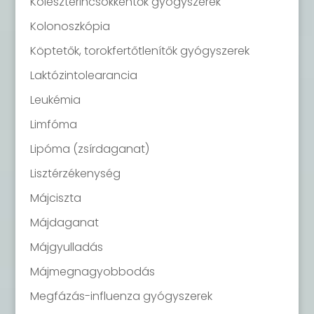
Koleszterincsökkentők gyógyszerek
Kolonoszkópia
Köptetők, torokfertőtlenítők gyógyszerek
Laktózintolearancia
Leukémia
Limfóma
Lipóma (zsírdaganat)
Lisztérzékenység
Májciszta
Májdaganat
Májgyulladás
Májmegnagyobbodás
Megfázás-influenza gyógyszerek