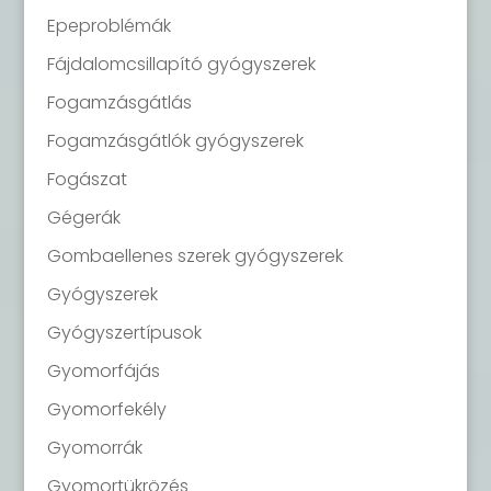
Epeproblémák
Fájdalomcsillapító gyógyszerek
Fogamzásgátlás
Fogamzásgátlók gyógyszerek
Fogászat
Gégerák
Gombaellenes szerek gyógyszerek
Gyógyszerek
Gyógyszertípusok
Gyomorfájás
Gyomorfekély
Gyomorrák
Gyomortükrözés