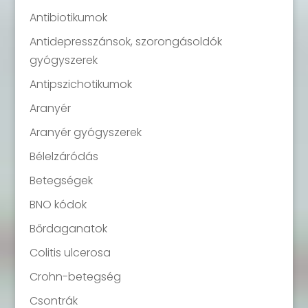
Antibiotikumok
Antidepresszánsok, szorongásoldók
gyógyszerek
Antipszichotikumok
Aranyér
Aranyér gyógyszerek
Bélelzáródás
Betegségek
BNO kódok
Bőrdaganatok
Colitis ulcerosa
Crohn-betegség
Csontrák