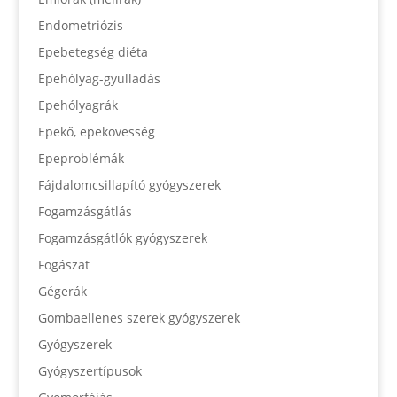
Endometriózis
Epebetegség diéta
Epehólyag-gyulladás
Epehólyagrák
Epekő, epekövesség
Epeproblémák
Fájdalomcsillapító gyógyszerek
Fogamzásgátlás
Fogamzásgátlók gyógyszerek
Fogászat
Gégerák
Gombaellenes szerek gyógyszerek
Gyógyszerek
Gyógyszertípusok