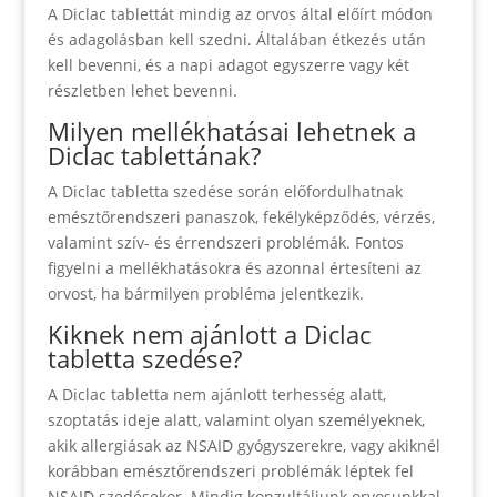
A Diclac tablettát mindig az orvos által előírt módon
és adagolásban kell szedni. Általában étkezés után
kell bevenni, és a napi adagot egyszerre vagy két
részletben lehet bevenni.
Milyen mellékhatásai lehetnek a
Diclac tablettának?
A Diclac tabletta szedése során előfordulhatnak
emésztőrendszeri panaszok, fekélyképződés, vérzés,
valamint szív- és érrendszeri problémák. Fontos
figyelni a mellékhatásokra és azonnal értesíteni az
orvost, ha bármilyen probléma jelentkezik.
Kiknek nem ajánlott a Diclac
tabletta szedése?
A Diclac tabletta nem ajánlott terhesség alatt,
szoptatás ideje alatt, valamint olyan személyeknek,
akik allergiásak az NSAID gyógyszerekre, vagy akiknél
korábban emésztőrendszeri problémák léptek fel
NSAID szedésekor. Mindig konzultáljunk orvosunkkal