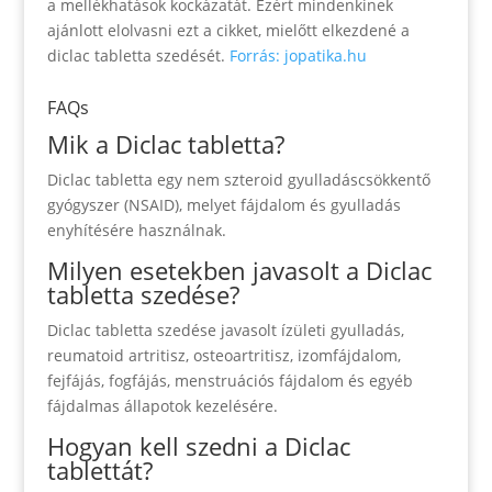
a mellékhatások kockázatát. Ezért mindenkinek
ajánlott elolvasni ezt a cikket, mielőtt elkezdené a
diclac tabletta szedését.
Forrás: jopatika.hu
FAQs
Mik a Diclac tabletta?
Diclac tabletta egy nem szteroid gyulladáscsökkentő
gyógyszer (NSAID), melyet fájdalom és gyulladás
enyhítésére használnak.
Milyen esetekben javasolt a Diclac
tabletta szedése?
Diclac tabletta szedése javasolt ízületi gyulladás,
reumatoid artritisz, osteoartritisz, izomfájdalom,
fejfájás, fogfájás, menstruációs fájdalom és egyéb
fájdalmas állapotok kezelésére.
Hogyan kell szedni a Diclac
tablettát?