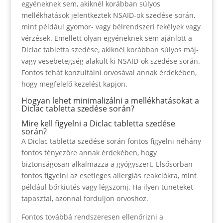
egyéneknek sem, akiknél korábban súlyos
mellékhatások jelentkeztek NSAID-ok szedése során,
mint például gyomor- vagy bélrendszeri fekélyek vagy
vérzések. Emellett olyan egyéneknek sem ajánlott a
Diclac tabletta szedése, akiknél korábban súlyos máj-
vagy vesebetegség alakult ki NSAID-ok szedése során.
Fontos tehát konzultálni orvosával annak érdekében,
hogy megfelelő kezelést kapjon.
Hogyan lehet minimalizálni a mellékhatásokat a
Diclac tabletta szedése során?
Mire kell figyelni a Diclac tabletta szedése
során?
A Diclac tabletta szedése során fontos figyelni néhány
fontos tényezőre annak érdekében, hogy
biztonságosan alkalmazza a gyógyszert. Elsősorban
fontos figyelni az esetleges allergiás reakciókra, mint
például bőrkiütés vagy légszomj. Ha ilyen tüneteket
tapasztal, azonnal forduljon orvoshoz.
Fontos továbbá rendszeresen ellenőrizni a