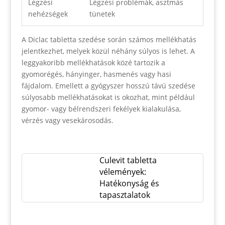
Légzési
Légzési problémák, asztmás
nehézségek
tünetek
A Diclac tabletta szedése során számos mellékhatás
jelentkezhet, melyek közül néhány súlyos is lehet. A
leggyakoribb mellékhatások közé tartozik a
gyomorégés, hányinger, hasmenés vagy hasi
fájdalom. Emellett a gyógyszer hosszú távú szedése
súlyosabb mellékhatásokat is okozhat, mint például
gyomor- vagy bélrendszeri fekélyek kialakulása,
vérzés vagy vesekárosodás.
Culevit tabletta
vélemények:
Hatékonyság és
tapasztalatok