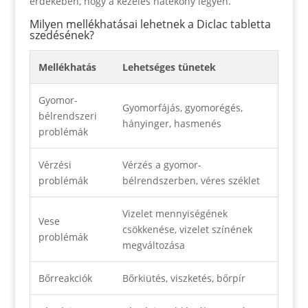
érdekében, hogy a kezelés hatékony legyen.
Milyen mellékhatásai lehetnek a Diclac tabletta
szedésének?
Mellékhatás
Lehetséges tünetek
Gyomor-
Gyomorfájás, gyomorégés,
bélrendszeri
hányinger, hasmenés
problémák
Vérzési
Vérzés a gyomor-
problémák
bélrendszerben, véres széklet
Vizelet mennyiségének
Vese
csökkenése, vizelet színének
problémák
megváltozása
Bőrreakciók
Bőrkiütés, viszketés, bőrpír