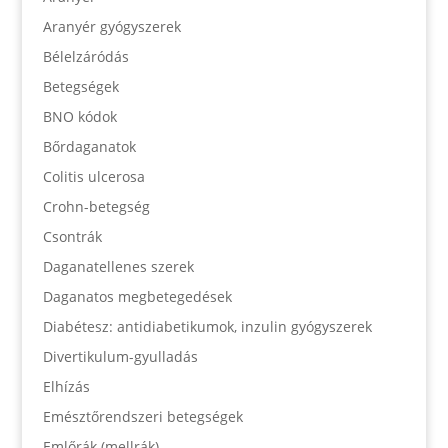
Aranyér gyógyszerek
Bélelzáródás
Betegségek
BNO kódok
Bőrdaganatok
Colitis ulcerosa
Crohn-betegség
Csontrák
Daganatellenes szerek
Daganatos megbetegedések
Diabétesz: antidiabetikumok, inzulin gyógyszerek
Divertikulum-gyulladás
Elhízás
Emésztőrendszeri betegségek
Emlőrák (mellrák)