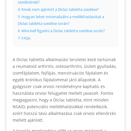
szedésének?
4
Kinek nem ajánlott a Diclac tabletta szedése?
5
Hogyan lehet minimalizálni a mellékhatásokat a
Diclac tabletta szedése során?
6
Mire kell figyelni a Diclac tabletta szedése során?
7
FAQs
A Diclac tabletta alkalmazási területei közé tartoznak
a reumatoid arthritis, osteoarthritis, ízületi gyulladás,
izomfájdalom, fejfájás, menstruációs fájdalom és
egyéb krónikus fájdalommal járó állapotok. A
gyógyszer csak orvosi rendelvényre kapható, és
használata orvosi felügyelet mellett javasolt. Fontos
megjegyezni, hogy a Diclac tabletta, mint minden
NSAID, potenciális mellékhatásokkal rendelkezik,
ezért hosszú távú alkalmazása csak orvosi ellenőrzés
mellett ajánlott.
A kezelés megkezdése előtt az orvos mérlegeli a