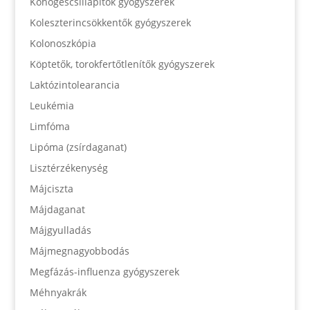
Köhögéscsillapítók gyógyszerek
Koleszterincsökkentők gyógyszerek
Kolonoszkópia
Köptetők, torokfertőtlenítők gyógyszerek
Laktózintolearancia
Leukémia
Limfóma
Lipóma (zsírdaganat)
Lisztérzékenység
Májciszta
Májdaganat
Májgyulladás
Májmegnagyobbodás
Megfázás-influenza gyógyszerek
Méhnyakrák