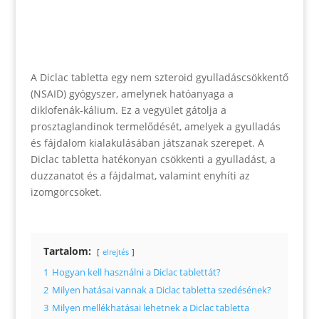
A Diclac tabletta egy nem szteroid gyulladáscsökkentő
(NSAID) gyógyszer, amelynek hatóanyaga a
diklofenák-kálium. Ez a vegyület gátolja a
prosztaglandinok termelődését, amelyek a gyulladás
és fájdalom kialakulásában játszanak szerepet. A
Diclac tabletta hatékonyan csökkenti a gyulladást, a
duzzanatot és a fájdalmat, valamint enyhíti az
izomgörcsöket.
Tartalom:
elrejtés
1
Hogyan kell használni a Diclac tablettát?
2
Milyen hatásai vannak a Diclac tabletta szedésének?
3
Milyen mellékhatásai lehetnek a Diclac tabletta