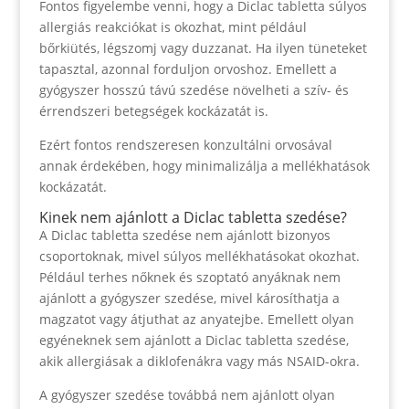
Fontos figyelembe venni, hogy a Diclac tabletta súlyos
allergiás reakciókat is okozhat, mint például
bőrkiütés, légszomj vagy duzzanat. Ha ilyen tüneteket
tapasztal, azonnal forduljon orvoshoz. Emellett a
gyógyszer hosszú távú szedése növelheti a szív- és
érrendszeri betegségek kockázatát is.
Ezért fontos rendszeresen konzultálni orvosával
annak érdekében, hogy minimalizálja a mellékhatások
kockázatát.
Kinek nem ajánlott a Diclac tabletta szedése?
A Diclac tabletta szedése nem ajánlott bizonyos
csoportoknak, mivel súlyos mellékhatásokat okozhat.
Például terhes nőknek és szoptató anyáknak nem
ajánlott a gyógyszer szedése, mivel károsíthatja a
magzatot vagy átjuthat az anyatejbe. Emellett olyan
egyéneknek sem ajánlott a Diclac tabletta szedése,
akik allergiásak a diklofenákra vagy más NSAID-okra.
A gyógyszer szedése továbbá nem ajánlott olyan