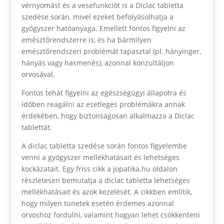
vérnyomást és a vesefunkciót is a Diclac tabletta
szedése során, mivel ezeket befolyásolhatja a
gyógyszer hatóanyaga. Emellett fontos figyelni az
emésztőrendszerre is, és ha bármilyen
emésztőrendszeri problémát tapasztal (pl. hányinger,
hányás vagy hasmenés), azonnal konzultáljon
orvosával.
Fontos tehát figyelni az egészségügyi állapotra és
időben reagálni az esetleges problémákra annak
érdekében, hogy biztonságosan alkalmazza a Diclac
tablettát.
A diclac tabletta szedése során fontos figyelembe
venni a gyógyszer mellékhatásait és lehetséges
kockázatait. Egy friss cikk a jopatika.hu oldalon
részletesen bemutatja a diclac tabletta lehetséges
mellékhatásait és azok kezelését. A cikkben említik,
hogy milyen tünetek esetén érdemes azonnal
orvoshoz fordulni, valamint hogyan lehet csökkenteni