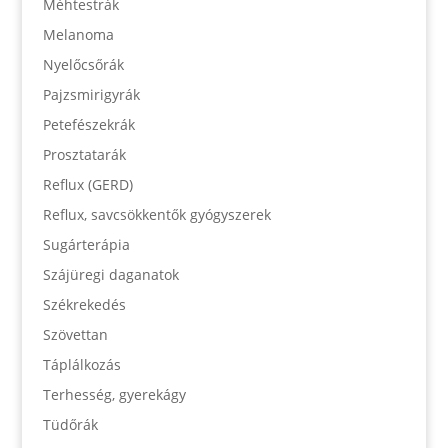
Méhtestrák
Melanoma
Nyelőcsőrák
Pajzsmirigyrák
Petefészekrák
Prosztatarák
Reflux (GERD)
Reflux, savcsökkentők gyógyszerek
Sugárterápia
Szájüregi daganatok
Székrekedés
Szövettan
Táplálkozás
Terhesség, gyerekágy
Tüdőrák