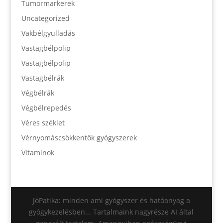
Tumormarkerek
Uncategorized
Vakbélgyulladás
Vastagbélpolip
Vastagbélpolip
Vastagbélrák
Végbélrák
Végbélrepedés
Véres széklet
Vérnyomáscsökkentők gyógyszerek
Vitaminok
JóPatika: minden ami gyógyszer és hatóanyag a
gyógykezelésben... Tartalmaink nagyrésze AI által