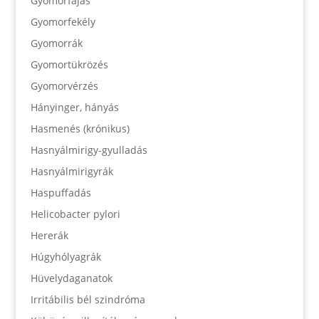
Gyomorfájás
Gyomorfekély
Gyomorrák
Gyomortükrözés
Gyomorvérzés
Hányinger, hányás
Hasmenés (krónikus)
Hasnyálmirigy-gyulladás
Hasnyálmirigyrák
Haspuffadás
Helicobacter pylori
Hererák
Húgyhólyagrák
Hüvelydaganatok
Irritábilis bél szindróma