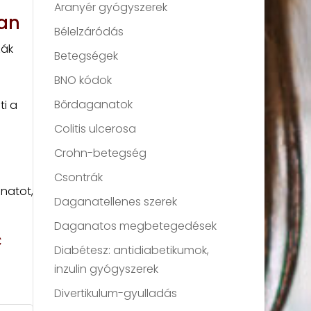
Aranyér gyógyszerek
ban
Bélelzáródás
zák
Betegségek
BNO kódok
Bőrdaganatok
ti a
Colitis ulcerosa
Crohn-betegség
Csontrák
natot,
Daganatellenes szerek
Daganatos megbetegedések
c
Diabétesz: antidiabetikumok,
inzulin gyógyszerek
Divertikulum-gyulladás