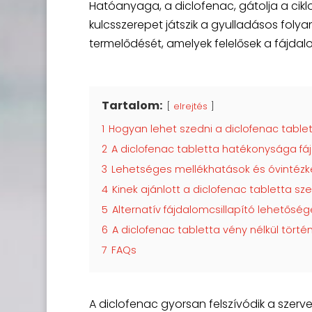
Hatóanyaga, a diclofenac, gátolja a cik
kulcsszerepet játszik a gyulladásos foly
termelődését, amelyek felelősek a fájdalo
Tartalom:
elrejtés
1
Hogyan lehet szedni a diclofenac tablet
2
A diclofenac tabletta hatékonysága fá
3
Lehetséges mellékhatások és óvintézk
4
Kinek ajánlott a diclofenac tabletta sz
5
Alternatív fájdalomcsillapító lehetőség
6
A diclofenac tabletta vény nélkül tört
7
FAQs
A diclofenac gyorsan felszívódik a szerv