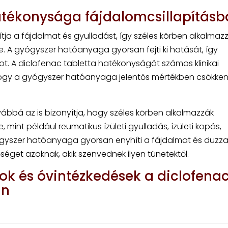
hatékonysága fájdalomcsillapítás
tja a fájdalmat és gyulladást, így széles körben alkalmaz
. A gyógyszer hatóanyaga gyorsan fejti ki hatását, így
t. A diclofenac tabletta hatékonyságát számos klinikai
 hogy a gyógyszer hatóanyaga jelentős mértékben csökken
ábbá az is bizonyítja, hogy széles körben alkalmazzák
mint például reumatikus ízületi gyulladás, ízületi kopás,
yógyszer hatóanyaga gyorsan enyhíti a fájdalmat és duzza
őséget azoknak, akik szenvednek ilyen tünetektől.
ok és óvintézkedések a diclofena
an