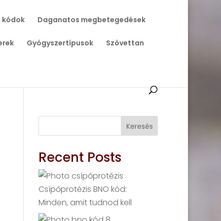
 kódok
Daganatos megbetegedések
erek
Gyógyszertípusok
Szövettan
Keresés
Recent Posts
Csípőprotézis BNO kód:
Minden, amit tudnod kell