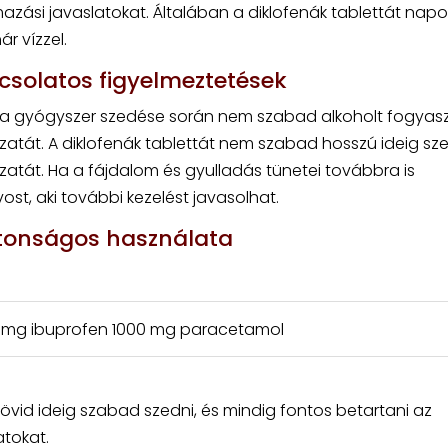
mazási javaslatokat. Általában a diklofenák tablettát nap
r vízzel.
pcsolatos figyelmeztetések
a gyógyszer szedése során nem szabad alkoholt fogyasz
zatát. A diklofenák tablettát nem szabad hosszú ideig sze
zatát. Ha a fájdalom és gyulladás tünetei továbbra is
vost, aki további kezelést javasolhat.
ztonságos használata
00 mg ibuprofen 1000 mg paracetamol
 rövid ideig szabad szedni, és mindig fontos betartani az
atokat.