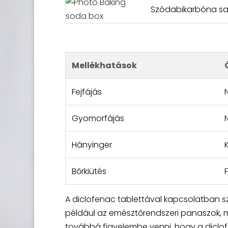
Szódabikarbóna sa
Mellékhatások
Fejfájás
Gyomorfájás
Hányinger
Bőrkiütés
A diclofenac tablettával kapcsolatban szá
például az emésztőrendszeri panaszok, 
továbbá figyelembe venni, hogy a diclof