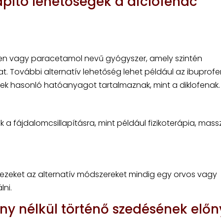
apító lehetőségek a diclofenac
en vagy paracetamol nevű gyógyszer, amely szintén
at. További alternatív lehetőség lehet például az ibuprofe
k hasonló hatóanyagot tartalmaznak, mint a diklofenak.
k a fájdalomcsillapításra, mint például fizikoterápia, mass
ezeket az alternatív módszereket mindig egy orvos vagy
ni.
ény nélkül történő szedésének előn