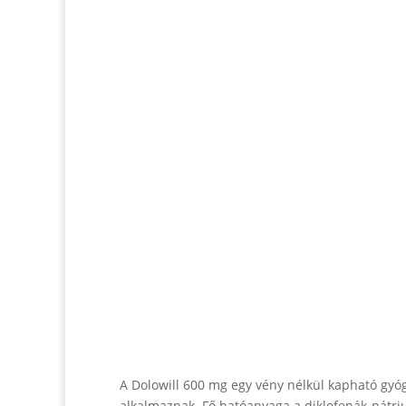
A Dolowill 600 mg egy vény nélkül kapható gyóg
alkalmaznak. Fő hatóanyaga a diklofenák-nátri