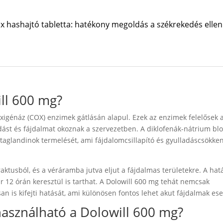
x hashajtó tabletta: hatékony megoldás a székrekedés ellen
ll 600 mg?
igénáz (COX) enzimek gátlásán alapul. Ezek az enzimek felelősek 
dást és fájdalmat okoznak a szervezetben. A diklofenák-nátrium blo
taglandinok termelését, ami fájdalomcsillapító és gyulladáscsökke
aktusból, és a véráramba jutva eljut a fájdalmas területekre. A hat
ár 12 órán keresztül is tarthat. A Dolowill 600 mg tehát nemcsak
n is kifejti hatását, ami különösen fontos lehet akut fájdalmak ese
használható a Dolowill 600 mg?