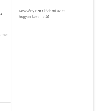
Köszvény BNO kód: mi az és
 A
hogyan kezelhető?
demes