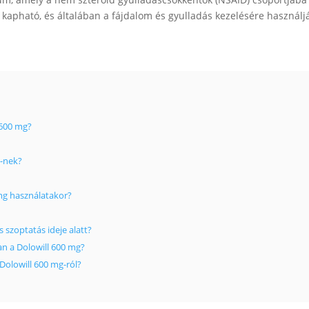
 kapható, és általában a fájdalom és gyulladás kezelésére használjá
 600 mg?
g-nek?
mg használatakor?
s szoptatás ideje alatt?
an a Dolowill 600 mg?
Dolowill 600 mg-ról?