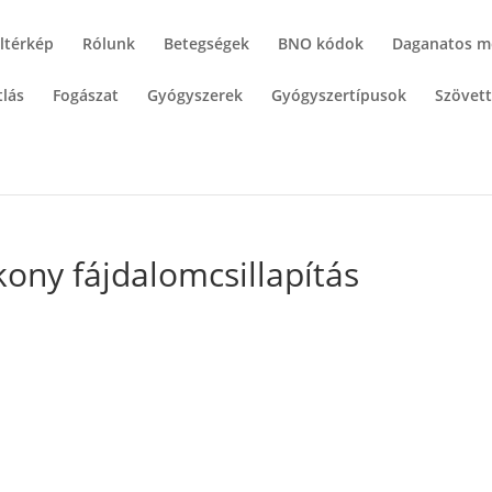
ltérkép
Rólunk
Betegségek
BNO kódok
Daganatos m
lás
Fogászat
Gyógyszerek
Gyógyszertípusok
Szövet
ony fájdalomcsillapítás