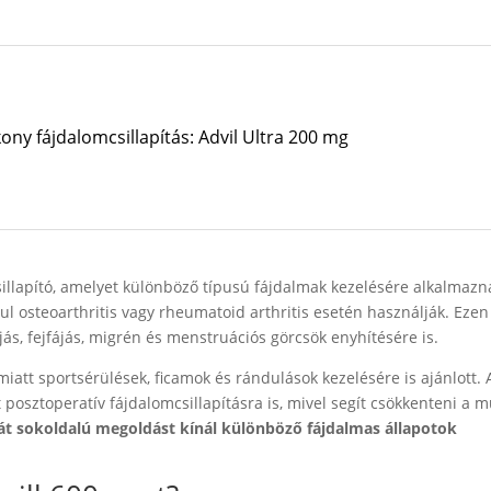
ony fájdalomcsillapítás: Advil Ultra 200 mg
illapító, amelyet különböző típusú fájdalmak kezelésére alkalmazn
l osteoarthritis vagy rheumatoid arthritis esetén használják. Ezen 
s, fejfájás, migrén és menstruációs görcsök enyhítésére is.
iatt sportsérülések, ficamok és rándulások kezelésére is ajánlott. 
 posztoperatív fájdalomcsillapításra is, mivel segít csökkenteni a m
át sokoldalú megoldást kínál különböző fájdalmas állapotok