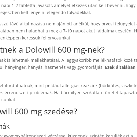
napi 1-2 tabletta javasolt, amelyet étkezés után kell bevenni, hogy
t egészben kell lenyelni elegendő folyadékkal.
szú távú alkalmazása nem ajánlott anélkül, hogy orvosi felügyelet 
talában nem haladhatja meg a 7-10 napot akut fájdalmak esetén. H
enképpen keressük fel orvosunkat.
etnek a Dolowill 600 mg-nek?
ak is lehetnek mellékhatásai. A leggyakoribb mellékhatások közé ta
ául hányinger, hányás, hasmenés vagy gyomorfájás.
Ezek általában
őfordulhatnak, mint például allergiás reakciók (bőrkiütés, viszketé
 és érrendszeri problémák. Ha bármilyen szokatlan tünetet tapaszt
vosunkat.
will 600 mg szedése?
mák
gy gyomor-bélrendszeri vérzéssel küzdenek, szintén kerüljék ezt a