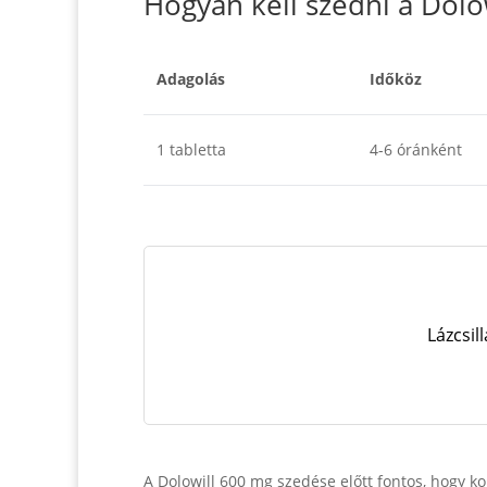
Hogyan kell szedni a Dolo
Adagolás
Időköz
1 tabletta
4-6 óránként
Lázcsil
A Dolowill 600 mg szedése előtt fontos, hogy k