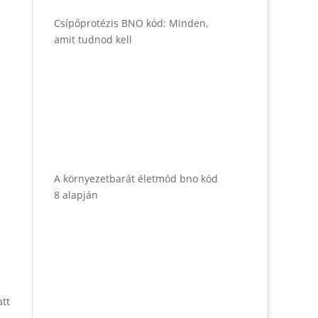
Csípőprotézis BNO kód: Minden,
amit tudnod kell
A környezetbarát életmód bno kód
8 alapján
att