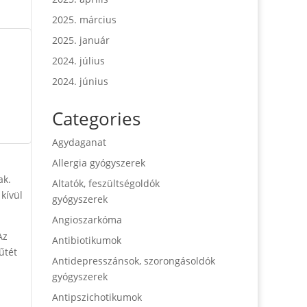
2025. március
2025. január
2024. július
2024. június
Categories
Agydaganat
Allergia gyógyszerek
ak.
Altatók, feszültségoldók
kívül
gyógyszerek
Angioszarkóma
Az
Antibiotikumok
űtét
Antidepresszánsok, szorongásoldók
gyógyszerek
Antipszichotikumok