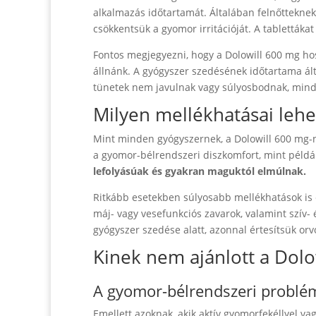
alkalmazás időtartamát. Általában felnőtteknek 
csökkentsük a gyomor irritációját. A tablettáka
Fontos megjegyezni, hogy a Dolowill 600 mg hos
állnánk. A gyógyszer szedésének időtartama ál
tünetek nem javulnak vagy súlyosbodnak, mind
Milyen mellékhatásai leh
Mint minden gyógyszernek, a Dolowill 600 mg-n
a gyomor-bélrendszeri diszkomfort, mint péld
lefolyásúak és gyakran maguktól elmúlnak.
Ritkább esetekben súlyosabb mellékhatások is el
máj- vagy vesefunkciós zavarok, valamint szív-
gyógyszer szedése alatt, azonnal értesítsük or
Kinek nem ajánlott a Dolo
A gyomor-bélrendszeri problé
Emellett azoknak, akik aktív gyomorfekéllyel va