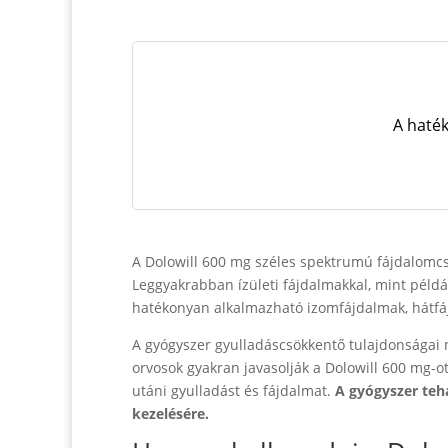
A haték
A Dolowill 600 mg széles spektrumú fájdalomcs
Leggyakrabban ízületi fájdalmakkal, mint példáu
hatékonyan alkalmazható izomfájdalmak, hátfájá
A gyógyszer gyulladáscsökkentő tulajdonságai m
orvosok gyakran javasolják a Dolowill 600 mg-ot
utáni gyulladást és fájdalmat.
A gyógyszer teh
kezelésére.