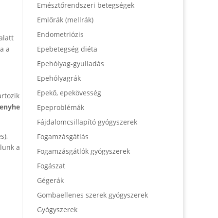
Emésztőrendszeri betegségek
Emlőrák (mellrák)
Endometriózis
alatt
Epebetegség diéta
a a
Epehólyag-gyulladás
Epehólyagrák
Epekő, epekövesség
rtozik
 enyhe
Epeproblémák
Fájdalomcsillapító gyógyszerek
s),
Fogamzásgátlás
alunk a
Fogamzásgátlók gyógyszerek
Fogászat
Gégerák
Gombaellenes szerek gyógyszerek
Gyógyszerek