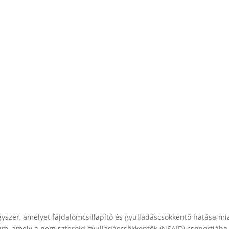
yszer, amelyet fájdalomcsillapító és gyulladáscsökkentő hatása mi
um, amely a nem szteroid gyulladáscsökkentők (NSAID) csoportjába