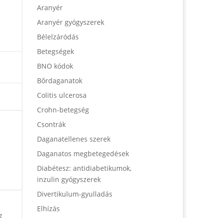
Aranyér
Aranyér gyógyszerek
Bélelzáródás
Betegségek
BNO kódok
Bőrdaganatok
Colitis ulcerosa
Crohn-betegség
Csontrák
Daganatellenes szerek
Daganatos megbetegedések
Diabétesz: antidiabetikumok,
inzulin gyógyszerek
Divertikulum-gyulladás
Elhízás
z