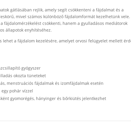
tok gátlásában rejlik, amely segít csökkenteni a fájdalmat és a
leskörű, mivel számos különböző fájdalomformát kezelhetünk vele.
 fájdalomérzékelést csökkenti, hanem a gyulladásos mediátorok
sos állapotok enyhítéséhez.
 lehet a fájdalom kezelésére, amelyet orvosi felügyelet mellett ér
ázcsillapító gyógyszer
ulladás okozta tüneteket
ájás, menstruációs fájdalmak és izomfájdalmak esetén
 egy pohár vízzel
ként gyomorégés, hányinger és bőrkiütés jelentkezhet