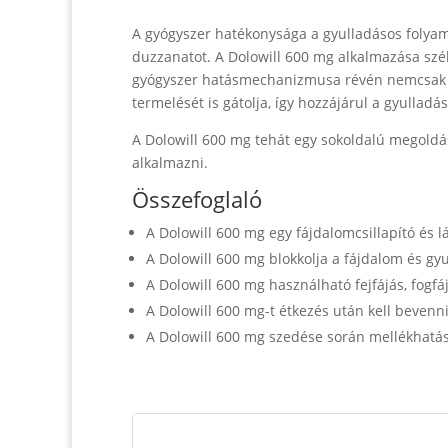
A gyógyszer hatékonysága a gyulladásos folyama
duzzanatot. A Dolowill 600 mg alkalmazása szé
gyógyszer hatásmechanizmusa révén nemcsak a
termelését is gátolja, így hozzájárul a gyulladá
A Dolowill 600 mg tehát egy sokoldalú megoldás
alkalmazni.
Összefoglaló
A Dolowill 600 mg egy fájdalomcsillapító és l
A Dolowill 600 mg blokkolja a fájdalom és gy
A Dolowill 600 mg használható fejfájás, fogf
A Dolowill 600 mg-t étkezés után kell bevenni
A Dolowill 600 mg szedése során mellékhatás