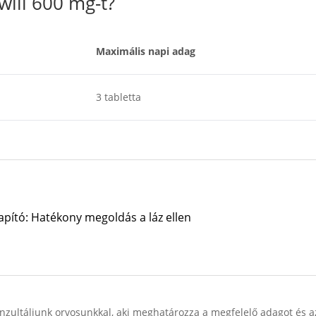
will 600 mg-t?
Maximális napi adag
3 tabletta
lapító: Hatékony megoldás a láz ellen
onzultáljunk orvosunkkal, aki meghatározza a megfelelő adagot és a