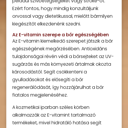
például szívbetegségekét vagy stroke-ot.
Ezért fontos, hogy mindig konzultáljunk
orvossal vagy dietetikussal, mielőtt bármilyen
kiegészítőt elkezdenénk szedni.
Az E-vitamin szerepe a bőr egészségében
Az E-vitamin kiemelkedő szerepet játszik a bőr
egészségének megőrzésében. Antioxidáns
tulajdonságai révén védi a bőrsejteket az UV-
sugárzás és más környezeti ártalmak okozta
károsodástól. Segít csökkenteni a
gyulladásokat és elősegíti a bőr
regenerálódását, így hozzájárulhat a bőr
fiatalos megjelenéséhez.
A kozmetikai iparban széles körben
alkalmazzák az E-vitamint tartalmazó
termékeket, mivel hidratáló hatása segít