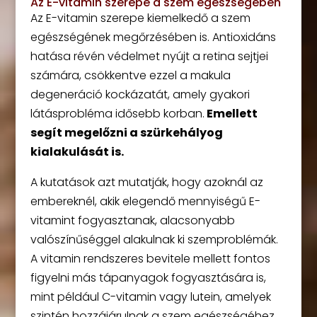
Az E-vitamin szerepe a szem egészségében
Az E-vitamin szerepe kiemelkedő a szem
egészségének megőrzésében is. Antioxidáns
hatása révén védelmet nyújt a retina sejtjei
számára, csökkentve ezzel a makula
degeneráció kockázatát, amely gyakori
látásprobléma idősebb korban.
Emellett
segít megelőzni a szürkehályog
kialakulását is.
A kutatások azt mutatják, hogy azoknál az
embereknél, akik elegendő mennyiségű E-
vitamint fogyasztanak, alacsonyabb
valószínűséggel alakulnak ki szemproblémák.
A vitamin rendszeres bevitele mellett fontos
figyelni más tápanyagok fogyasztására is,
mint például C-vitamin vagy lutein, amelyek
szintén hozzájárulnak a szem egészségéhez.