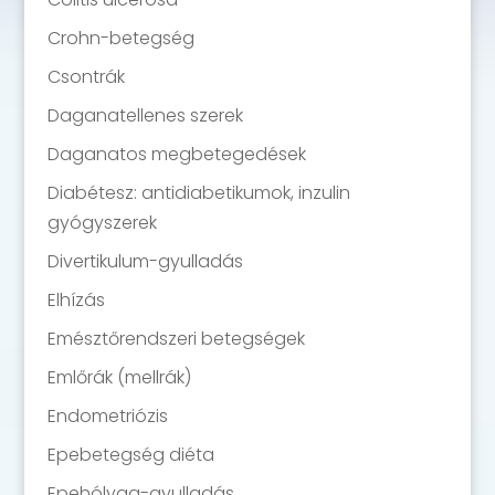
Crohn-betegség
Csontrák
Daganatellenes szerek
Daganatos megbetegedések
Diabétesz: antidiabetikumok, inzulin
gyógyszerek
Divertikulum-gyulladás
Elhízás
Emésztőrendszeri betegségek
Emlőrák (mellrák)
Endometriózis
Epebetegség diéta
Epehólyag-gyulladás