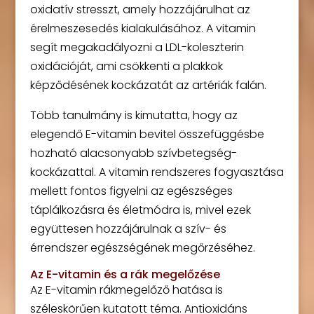
oxidatív stresszt, amely hozzájárulhat az
érelmeszesedés kialakulásához. A vitamin
segít megakadályozni a LDL-koleszterin
oxidációját, ami csökkenti a plakkok
képződésének kockázatát az artériák falán.
Több tanulmány is kimutatta, hogy az
elegendő E-vitamin bevitel összefüggésbe
hozható alacsonyabb szívbetegség-
kockázattal. A vitamin rendszeres fogyasztása
mellett fontos figyelni az egészséges
táplálkozásra és életmódra is, mivel ezek
együttesen hozzájárulnak a szív- és
érrendszer egészségének megőrzéséhez.
Az E-vitamin és a rák megelőzése
Az E-vitamin rákmegelőző hatása is
széleskörűen kutatott téma. Antioxidáns