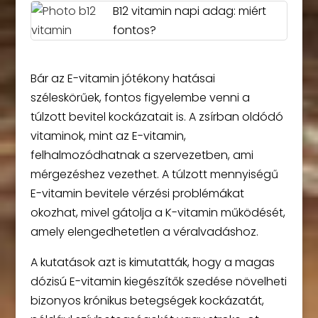
B12 vitamin napi adag: miért
fontos?
Bár az E-vitamin jótékony hatásai
széleskörűek, fontos figyelembe venni a
túlzott bevitel kockázatait is. A zsírban oldódó
vitaminok, mint az E-vitamin,
felhalmozódhatnak a szervezetben, ami
mérgezéshez vezethet. A túlzott mennyiségű
E-vitamin bevitele vérzési problémákat
okozhat, mivel gátolja a K-vitamin működését,
amely elengedhetetlen a véralvadáshoz.
A kutatások azt is kimutatták, hogy a magas
dózisú E-vitamin kiegészítők szedése növelheti
bizonyos krónikus betegségek kockázatát,