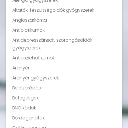
Allergia gyógyszerek
Altatók, feszültségoldók gyógyszerek
Angioszarkóma
Antibiotikumok
Antidepresszánsok, szorongásoldók
gyógyszerek
Antipszichotikumok
Aranyér
Aranyér gyógyszerek
Bélelzáródás
Betegségek
BNO kódok
Bőrdaganatok
Colitis ulcerosa