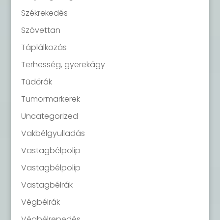
Székrekedés
Szövettan
Táplálkozás
Terhesség, gyerekágy
Tüdőrák
Tumormarkerek
Uncategorized
Vakbélgyulladás
Vastagbélpolip
Vastagbélpolip
Vastagbélrák
Végbélrák
Végbélrepedés