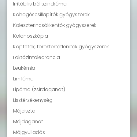
Irritábilis bél szindróma
Köhögéscsillapítók gyógyszerek
Koleszterincsökkentők gyógyszerek
Kolonoszkópia
Köptetők, torokfertőtlenítők gyógyszerek
Laktózintolearancia
Leukémia
Limfóma
Lipóma (zsírdaganat)
Lisztérzékenység
Májciszta
Májdaganat
Májgyulladás