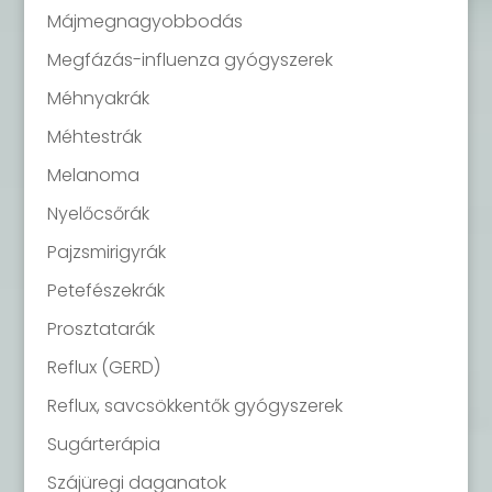
Májmegnagyobbodás
Megfázás-influenza gyógyszerek
Méhnyakrák
Méhtestrák
Melanoma
Nyelőcsőrák
Pajzsmirigyrák
Petefészekrák
Prosztatarák
Reflux (GERD)
Reflux, savcsökkentők gyógyszerek
Sugárterápia
Szájüregi daganatok