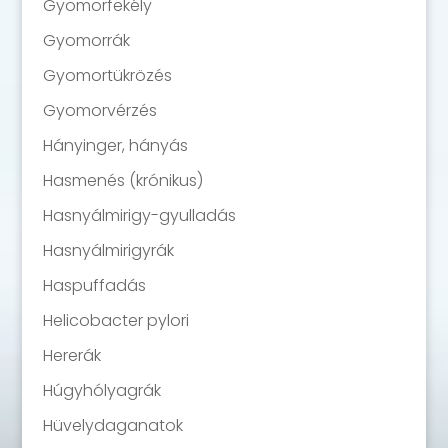
Gyomorfekély
Gyomorrák
Gyomortükrözés
Gyomorvérzés
Hányinger, hányás
Hasmenés (krónikus)
Hasnyálmirigy-gyulladás
Hasnyálmirigyrák
Haspuffadás
Helicobacter pylori
Hererák
Húgyhólyagrák
Hüvelydaganatok