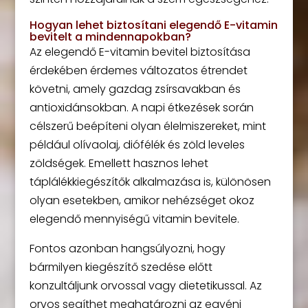
Hogyan lehet biztosítani elegendő E-vitamin
bevitelt a mindennapokban?
Az elegendő E-vitamin bevitel biztosítása
érdekében érdemes változatos étrendet
követni, amely gazdag zsírsavakban és
antioxidánsokban. A napi étkezések során
célszerű beépíteni olyan élelmiszereket, mint
például olívaolaj, diófélék és zöld leveles
zöldségek. Emellett hasznos lehet
táplálékkiegészítők alkalmazása is, különösen
olyan esetekben, amikor nehézséget okoz
elegendő mennyiségű vitamin bevitele.
Fontos azonban hangsúlyozni, hogy
bármilyen kiegészítő szedése előtt
konzultáljunk orvossal vagy dietetikussal. Az
orvos segíthet meghatározni az egyéni