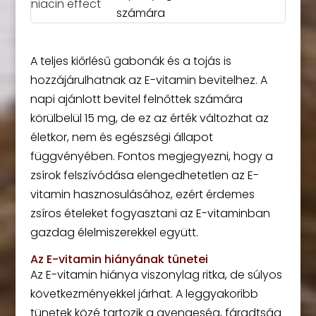
számára
A teljes kiőrlésű gabonák és a tojás is
hozzájárulhatnak az E-vitamin bevitelhez. A
napi ajánlott bevitel felnőttek számára
körülbelül 15 mg, de ez az érték változhat az
életkor, nem és egészségi állapot
függvényében. Fontos megjegyezni, hogy a
zsírok felszívódása elengedhetetlen az E-
vitamin hasznosulásához, ezért érdemes
zsíros ételeket fogyasztani az E-vitaminban
gazdag élelmiszerekkel együtt.
Az E-vitamin hiányának tünetei
Az E-vitamin hiánya viszonylag ritka, de súlyos
következményekkel járhat. A leggyakoribb
tünetek közé tartozik a gyengeség, fáradtság