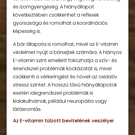
és izomgyengeség. A hiányállapot
következtében csökkenhet a reflexek
gyorsasága és romolhat a koordinációs
képesség is.
A bőr állapota is romolhat, mivel az E-vitamin
védelmet nyújt a bőrsejtek számára. A hiányos
E-vitamin szint emellett fokozhatja a szív- és
érrendszeri problémák kockázatát is, mivel
csökkenti a vérkeringést és növeli az oxidatív
stressz szintet. A hosszú távú hiányállapotok
esetén idegrendszeri problémák is
kialakulhatnak, például neuropátia vagy
látásromlás.
Az E-vitamin túlzott bevitelének veszélyei