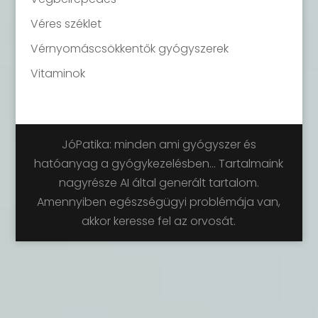
Véres széklet
Vérnyomáscsökkentők gyógyszerek
Vitaminok
JóPatika: minden ami gyógyszer és
hatóanyag a gyógykezelésben... Tartalmaink
nagyrésze AI által generált tartalom.
Amennyiben egészségügyi problémája van,
akkor keresse fel az orvosát.