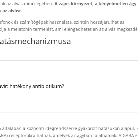
anak az alvás minőségében.
A zajos környezet, a kényelmetlen ágy 
az alvást.
efonok és számítógépek használata, szintén hozzájárulhat az
lja a melatonin termelést, ami elengedhetetlen az alvás megkezdé
 hatásmechanizmusa
avir: hatékony antibiotikum?
általában a központi idegrendszerre gyakorolt hatásukon alapul. 
A) receptorokra hatnak, amelyek az agyban találhatóak. A GABA e