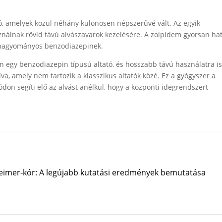
ó, amelyek közül néhány különösen népszerűvé vált. Az egyik
nálnak rövid távú alvászavarok kezelésére. A zolpidem gyorsan hat
a hagyományos benzodiazepinek.
én egy benzodiazepin típusú altató, és hosszabb távú használatra is
va, amely nem tartozik a klasszikus altatók közé. Ez a gyógyszer a
don segíti elő az alvást anélkül, hogy a központi idegrendszert
heimer-kór: A legújabb kutatási eredmények bemutatása