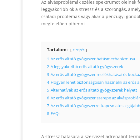
Az alvásproblémák széles spektrumot ölelnek fe
leggyakoribb ok a stressz és a szorongás, ame
családi problémák vagy akár a pénzügyi gondo
megfelelően pihenni.
Tartalom:
elrejtés
1
Az erős altató gyógyszer hatásmechanizmusa
2
A leggyakoribb erős altató gyógyszerek
3
Az erős altató gyógyszer mellékhatásai és kocká
4
Hogyan lehet biztonságosan használni az erős a
5
Alternatívák az erős altató gyógyszerek helyett
6
Az erős altató gyógyszer szerepe az alvásprobl
7
Az erős altató gyógyszerrel kapcsolatos legúja
8
FAQs
A stressz hatására a szervezet adrenalint terme