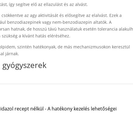
st, így segítve elő az ellazulást és az alvást.
 csökkentve az agy aktivitását és elősegítve az elalvást. Ezek a
dául benzodiazepinek vagy nem-benzodiazepin altatók. A
san hatnak, de hosszú távú használatuk esetén tolerancia alakulha
n szükség a kívánt hatás eléréséhez.
zolpidem, szintén hatékonyak, de más mechanizmusokon keresztül
al járnak.
ó gyógyszerek
dazol recept nélkül - A hatékony kezelés lehetőségei