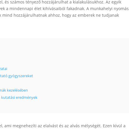
l, és számos tényező hozzájárulhat a kialakulásukhoz. Az egyik
lyek a mindennapi élet kihívásaiból fakadnak. A munkahelyi nyomás
k mind hozzájárulhatnak ahhoz, hogy az emberek ne tudjanak
zatai
ltató gyógyszereket
émák kezelésében
bb kutatási eredmények
l, ami megnehezíti az elalvást és az alvás mélységét. Ezen kívül a