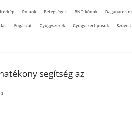
ltérkép
Rólunk
Betegségek
BNO kódok
Daganatos m
lás
Fogászat
Gyógyszerek
Gyógyszertípusok
Szövet
 hatékony segítség az
ed