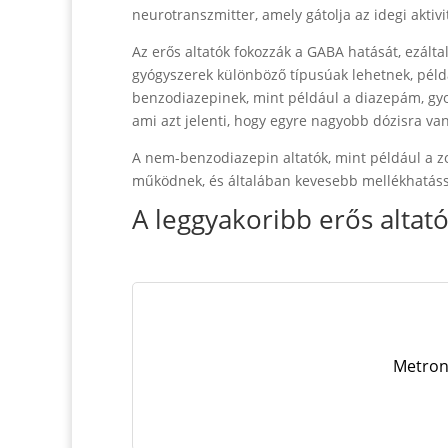
neurotranszmitter, amely gátolja az idegi aktivitá
Az erős altatók fokozzák a GABA hatását, ezáltal
gyógyszerek különböző típusúak lehetnek, pél
benzodiazepinek, mint például a diazepám, gyor
ami azt jelenti, hogy egyre nagyobb dózisra va
A nem-benzodiazepin altatók, mint például a 
működnek, és általában kevesebb mellékhatáss
A leggyakoribb erős altat
Metroni