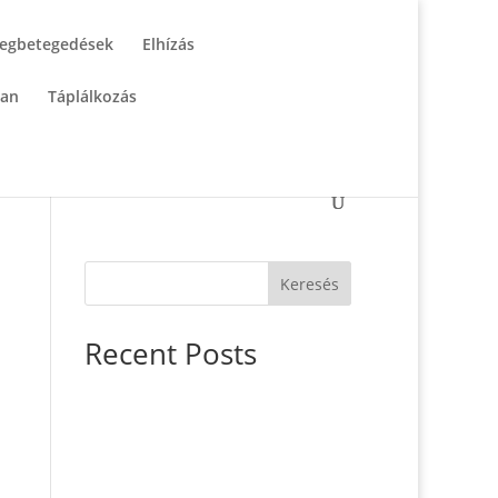
egbetegedések
Elhízás
tan
Táplálkozás
Keresés
Recent Posts