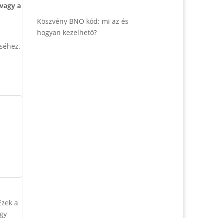
vagy a
Köszvény BNO kód: mi az és
hogyan kezelhető?
séhez.
Ezek a
gy