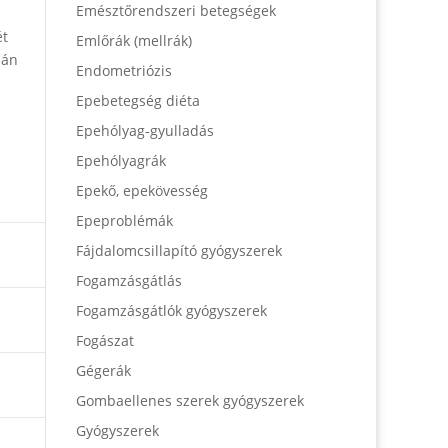
Emésztőrendszeri betegségek
ét
Emlőrák (mellrák)
ján
Endometriózis
Epebetegség diéta
Epehólyag-gyulladás
Epehólyagrák
Epekő, epekövesség
Epeproblémák
Fájdalomcsillapító gyógyszerek
Fogamzásgátlás
Fogamzásgátlók gyógyszerek
Fogászat
Gégerák
Gombaellenes szerek gyógyszerek
Gyógyszerek