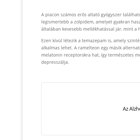
A piacon számos erős altató gyógyszer találhat
legismertebb a zolpidem, amelyet gyakran hasz
általában kevesebb mellékhatással jár, mint 
Ezen kívül létezik a temazepam is, amely szint
alkalmas lehet. A ramelteon egy másik alternatí
melatonin receptorokra hat, így természetes mó
depresszálja.
Az Alz