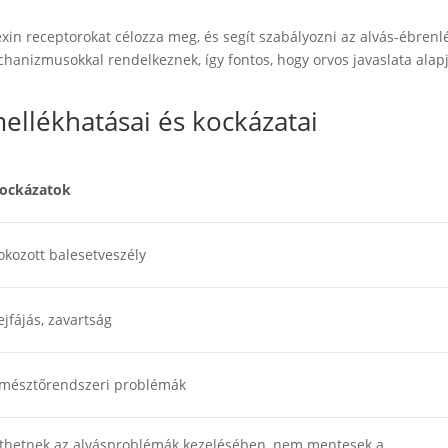
xin receptorokat célozza meg, és segít szabályozni az alvás-ébrenl
hanizmusokkal rendelkeznek, így fontos, hogy orvos javaslata alap
mellékhatásai és kockázatai
ockázatok
okozott balesetveszély
ejfájás, zavartság
mésztőrendszeri problémák
gíthetnek az alvásproblémák kezelésében, nem mentesek a