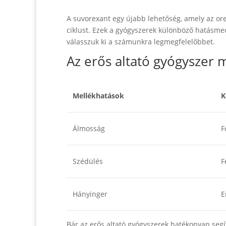
A suvorexant egy újabb lehetőség, amely az ore
ciklust. Ezek a gyógyszerek különböző hatásmec
válasszuk ki a számunkra legmegfelelőbbet.
Az erős altató gyógyszer 
Mellékhatások
K
Álmosság
F
Szédülés
F
Hányinger
E
Bár az erős altató gyógyszerek hatékonyan se