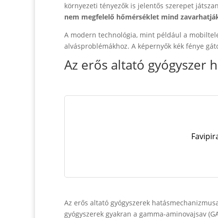
környezeti tényezők is jelentős szerepet játsz
nem megfelelő hőmérséklet mind zavarhatják 
A modern technológia, mint például a mobiltel
alvásproblémákhoz. A képernyők kék fénye gáto
Az erős altató gyógyszer
Favipir
Az erős altató gyógyszerek hatásmechanizmusa 
gyógyszerek gyakran a gamma-aminovajsav (GAB