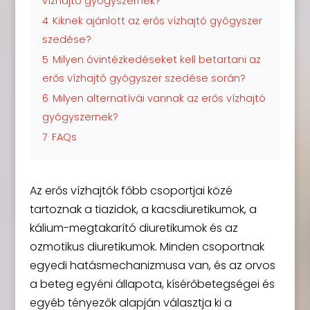
vízhajtó gyógyszernek?
4
Kiknek ajánlott az erős vízhajtó gyógyszer
szedése?
5
Milyen óvintézkedéseket kell betartani az
erős vízhajtó gyógyszer szedése során?
6
Milyen alternatívái vannak az erős vízhajtó
gyógyszernek?
7
FAQs
Az erős vízhajtók főbb csoportjai közé
tartoznak a tiazidok, a kacsdiuretikumok, a
kálium-megtakarító diuretikumok és az
ozmotikus diuretikumok. Minden csoportnak
egyedi hatásmechanizmusa van, és az orvos
a beteg egyéni állapota, kísérőbetegségei és
egyéb tényezők alapján választja ki a