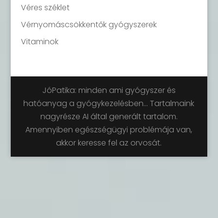
Véres széklet
Vérnyomáscsökkentők gyógyszerek
Vitaminok
JóPatika: minden ami gyógyszer és
hatóanyag a gyógykezelésben... Tartalmaink
nagyrésze AI által generált tartalom.
Amennyiben egészségügyi problémája van,
akkor keresse fel az orvosát.