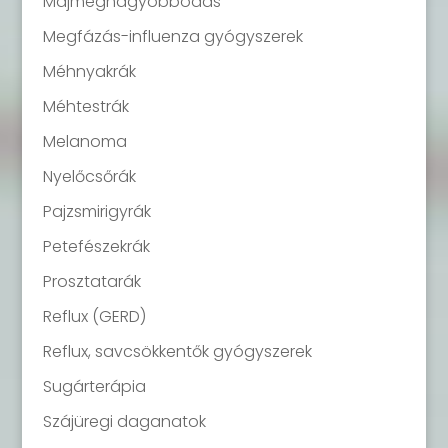
Májmegnagyobbodás
Megfázás-influenza gyógyszerek
Méhnyakrák
Méhtestrák
Melanoma
Nyelőcsőrák
Pajzsmirigyrák
Petefészekrák
Prosztatarák
Reflux (GERD)
Reflux, savcsökkentők gyógyszerek
Sugárterápia
Szájüregi daganatok