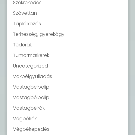
Székrekedés
Szövettan
Táplálkozás
Terhesség, gyerekágy
Tüdőrák
Tumormarkerek
Uncategorized
Vakbélgyulladás
Vastagbélpolip
Vastagbélpolip
Vastagbélrák
Végbélrák
Végbélrepedés