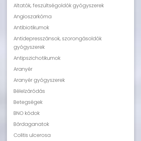
Altatók, feszültségoldók gyógyszerek
Angioszarkóma
Antibiotikumok
Antidepresszánsok, szorongásoldók
gyógyszerek
Antipszichotikumok
Aranyér
Aranyér gyógyszerek
Bélelzáródás
Betegségek
BNO kódok
Bőrdaganatok
Colitis ulcerosa