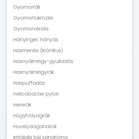
Gyomorrák
Gyomortükrözés
Gyomorvérzés
Hányinger, hányás
Hasmenés (krónikus)
Hasnyálmirigy-gyulladás
Hasnyálmirigyrák
Haspuffadás
Helicobacter pylori
Hererák
Húgyhólyagrák
Hüvelydaganatok
Irritábilis bél szindróma