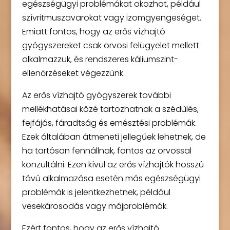
egészségügyi problémákat okozhat, például
szívritmuszavarokat vagy izomgyengeséget.
Emiatt fontos, hogy az erős vízhajtó
gyógyszereket csak orvosi felügyelet mellett
alkalmazzuk, és rendszeres káliumszint-
ellenőrzéseket végezzünk.
Az erős vízhajtó gyógyszerek további
mellékhatásai közé tartozhatnak a szédülés,
fejfájás, fáradtság és emésztési problémák.
Ezek általában átmeneti jellegűek lehetnek, de
ha tartósan fennállnak, fontos az orvossal
konzultálni. Ezen kívül az erős vízhajtók hosszú
távú alkalmazása esetén más egészségügyi
problémák is jelentkezhetnek, például
vesekárosodás vagy májproblémák.
Ezért fontos, hogy az erős vízhajtó