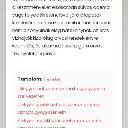
a készítményeket elsősorban súlyos ödéma
vagy folyadékretencióval járó állapotok
kezelésére alkalmazzák, amikor más terápiák
nem bizonyulnak elég hatékonynak. Az erős
vízhajtók kizárólag orvosi rendelvényre
kaphatók, és alkalmazásuk szigorú orvosi
felügyeletet igényel.
Tartalom:
elrejtés
1
Hogyan hat az erős vízhajtó gyógyszer a
szervezetre?
2
Milyen pozitív hatásai vannak az erős
vízhajtó gyógyszernek?
3
Milyen mellékhatásai lehetnek az erős