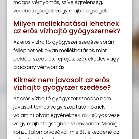
magas vérnyomás, szívelégtelenség,
vesebetegségek vagy májbetegségek.
Milyen mellékhatásai lehetnek
az erős vízhajtó gyógyszernek?
Az erős vízhajtó gyógyszer szedése során
felléphetnek olyan mellékhatások, mint
például szédülés, fejfájás, székrekedés vagy
alacsony vérnyomás.
Kiknek nem javasolt az erős
vízhajtó gyógyszer szedése?
Az erős vízhajtó gyógyszer szedése nem
javasolt terhes vagy szoptató nőknek,
valamint olyan egyéneknek, akik súlyos vese-
vagy májbetegségben szenvednek. Mindig
konzultáljon orvosával, mielőtt elkezdené az