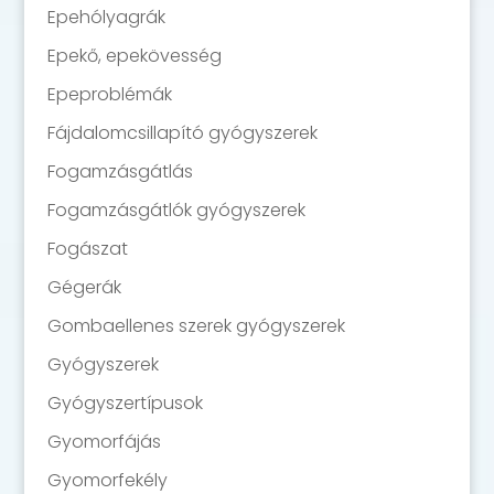
Epehólyagrák
Epekő, epekövesség
Epeproblémák
Fájdalomcsillapító gyógyszerek
Fogamzásgátlás
Fogamzásgátlók gyógyszerek
Fogászat
Gégerák
Gombaellenes szerek gyógyszerek
Gyógyszerek
Gyógyszertípusok
Gyomorfájás
Gyomorfekély