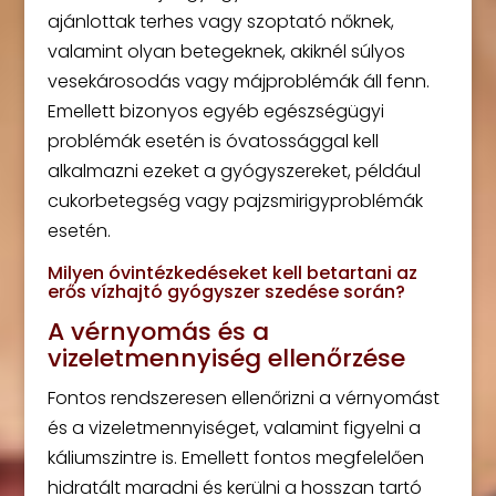
ajánlottak terhes vagy szoptató nőknek,
valamint olyan betegeknek, akiknél súlyos
vesekárosodás vagy májproblémák áll fenn.
Emellett bizonyos egyéb egészségügyi
problémák esetén is óvatossággal kell
alkalmazni ezeket a gyógyszereket, például
cukorbetegség vagy pajzsmirigyproblémák
esetén.
Milyen óvintézkedéseket kell betartani az
erős vízhajtó gyógyszer szedése során?
A vérnyomás és a
vizeletmennyiség ellenőrzése
Fontos rendszeresen ellenőrizni a vérnyomást
és a vizeletmennyiséget, valamint figyelni a
káliumszintre is. Emellett fontos megfelelően
hidratált maradni és kerülni a hosszan tartó