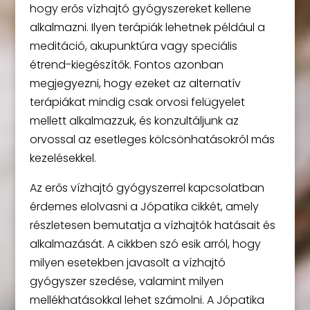
hogy erős vízhajtó gyógyszereket kellene
alkalmazni. Ilyen terápiák lehetnek például a
meditáció, akupunktúra vagy speciális
étrend-kiegészítők. Fontos azonban
megjegyezni, hogy ezeket az alternatív
terápiákat mindig csak orvosi felügyelet
mellett alkalmazzuk, és konzultáljunk az
orvossal az esetleges kölcsönhatásokról más
kezelésekkel.
Az erős vízhajtó gyógyszerrel kapcsolatban
érdemes elolvasni a Jópatika cikkét, amely
részletesen bemutatja a vízhajtók hatásait és
alkalmazását. A cikkben szó esik arról, hogy
milyen esetekben javasolt a vízhajtó
gyógyszer szedése, valamint milyen
mellékhatásokkal lehet számolni. A Jópatika