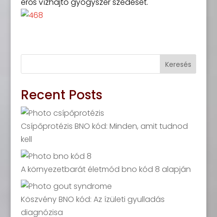
erős vízhajtó gyógyszer szedését.
Keresés
Recent Posts
Csípőprotézis BNO kód: Minden, amit tudnod
kell
A környezetbarát életmód bno kód 8 alapján
Köszvény BNO kód: Az ízületi gyulladás
diagnózisa