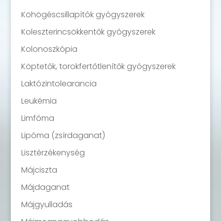
Köhögéscsillapítók gyógyszerek
Koleszterincsökkentők gyógyszerek
Kolonoszkópia
Köptetők, torokfertőtlenítők gyógyszerek
Laktózintolearancia
Leukémia
Limfóma
Lipóma (zsírdaganat)
Lisztérzékenység
Májciszta
Májdaganat
Májgyulladás