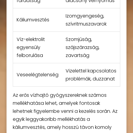
fáradtság
alacsony vérnyomás
Izomgyengeség,
Káliumvesztés
szívritmuszavarok
Víz-elektrolit
Szomjúság,
egyensúly
szájszárazság,
felborulása
zavartság
Vizelettel kapcsolatos
Veseelégtelenség
problémák, duzzanat
Az erős vízhajtó gyógyszereknek számos
mellékhatása lehet, amelyek fontosak
lehetnek figyelembe venni a kezelés során. Az
egyik leggyakoribb mellékhatás a
káliumvesztés, amely hosszú távon komoly