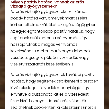
Milyen pozitív hatásai vannak az erős
vízhajtó gyógyszernek?
Az erős vízhajtó gyógyszereknek számos
pozitív hatása van, amelyek miatt széles
körben alkalmazzák őket az egészségügyben.
Az egyik legfontosabb pozitív hatásuk, hogy
segítenek csökkenteni a vérnyomást, így
hozzájárulnak a magas vérnyomás
kezeléséhez. Emellett hatékonyak lehetnek
vesebetegségek, például vizesedés vagy
vizeletvisszatartás kezelésében is.
Az erős vízhajtó gyógyszerek további pozitív
hatása, hogy segítenek csökkenteni a testben
lévő felesleges folyadék mennyiségét, így
enyhítve a duzzanatokat és a vizesedést.
Ezen kívül bizonyos típusú erős vízhajtók
segíthetnek csökkenteni a koleszterinszintet is.