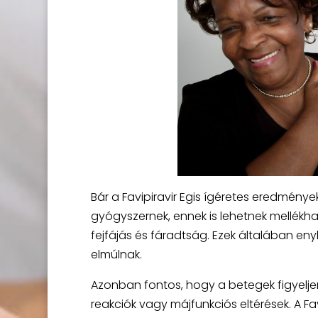
Bár a Favipiravir Egis ígéretes eredmény
gyógyszernek, ennek is lehetnek mellékha
fejfájás és fáradtság. Ezek általában e
elmúlnak.
Azonban fontos, hogy a betegek figyeljen
reakciók vagy májfunkciós eltérések. A Fav