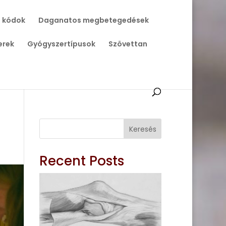
 kódok
Daganatos megbetegedések
erek
Gyógyszertípusok
Szövettan
Keresés
Recent Posts