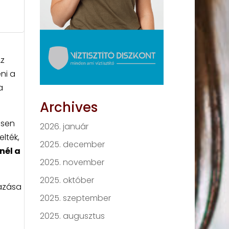
Az
ni a
a
Archives
ösen
2026. január
lték,
2025. december
nél a
2025. november
2025. október
mazása
2025. szeptember
2025. augusztus