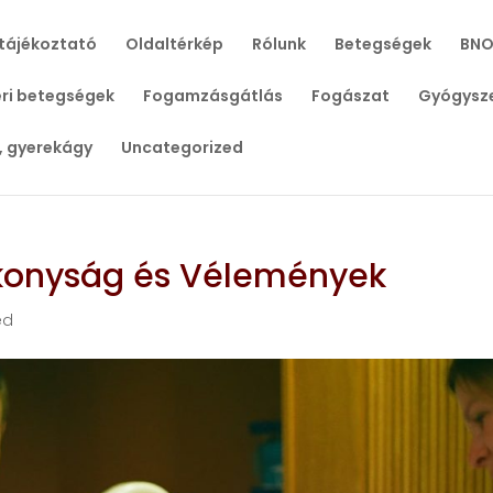
tájékoztató
Oldaltérkép
Rólunk
Betegségek
BNO
ri betegségek
Fogamzásgátlás
Fogászat
Gyógysz
, gyerekágy
Uncategorized
tékonyság és Vélemények
ed