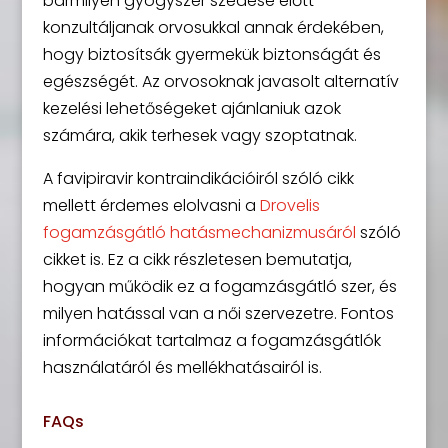
bármilyen gyógyszer szedése előtt
konzultáljanak orvosukkal annak érdekében,
hogy biztosítsák gyermekük biztonságát és
egészségét. Az orvosoknak javasolt alternatív
kezelési lehetőségeket ajánlaniuk azok
számára, akik terhesek vagy szoptatnak.
A favipiravir kontraindikációiról szóló cikk
mellett érdemes elolvasni a
Drovelis
fogamzásgátló hatásmechanizmusáról
szóló
cikket is. Ez a cikk részletesen bemutatja,
hogyan működik ez a fogamzásgátló szer, és
milyen hatással van a női szervezetre. Fontos
információkat tartalmaz a fogamzásgátlók
használatáról és mellékhatásairól is.
FAQs