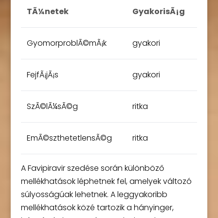
TÃ¼netek
GyakorisÃ¡g
GyomorproblÃ©mÃ¡k
gyakori
FejfÃ¡jÃ¡s
gyakori
SzÃ©lÃ¼sÃ©g
ritka
EmÃ©szthetetlensÃ©g
ritka
A Favipiravir szedése során különböző
mellékhatások léphetnek fel, amelyek változó
súlyosságúak lehetnek. A leggyakoribb
mellékhatások közé tartozik a hányinger,