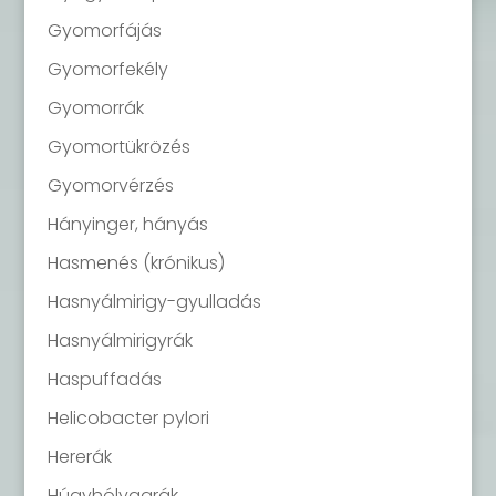
Gyomorfájás
Gyomorfekély
Gyomorrák
Gyomortükrözés
Gyomorvérzés
Hányinger, hányás
Hasmenés (krónikus)
Hasnyálmirigy-gyulladás
Hasnyálmirigyrák
Haspuffadás
Helicobacter pylori
Hererák
Húgyhólyagrák