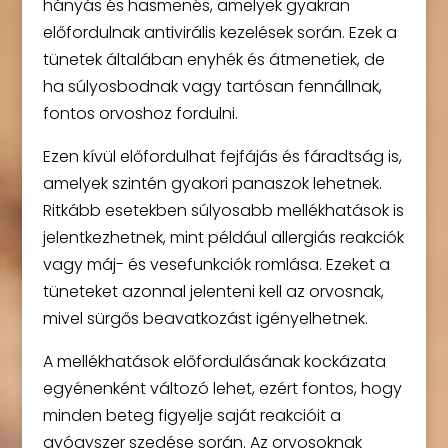
hányás és hasmenés, amelyek gyakran
előfordulnak antivirális kezelések során. Ezek a
tünetek általában enyhék és átmenetiek, de
ha súlyosbodnak vagy tartósan fennállnak,
fontos orvoshoz fordulni.
Ezen kívül előfordulhat fejfájás és fáradtság is,
amelyek szintén gyakori panaszok lehetnek.
Ritkább esetekben súlyosabb mellékhatások is
jelentkezhetnek, mint például allergiás reakciók
vagy máj- és vesefunkciók romlása. Ezeket a
tüneteket azonnal jelenteni kell az orvosnak,
mivel sürgős beavatkozást igényelhetnek.
A mellékhatások előfordulásának kockázata
egyénenként változó lehet, ezért fontos, hogy
minden beteg figyelje saját reakcióit a
gyógyszer szedése során. Az orvosoknak