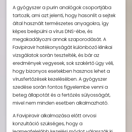
A gyógyszer a purin analógok csoportjába
tartozik, ami azt jelenti, hogy hasonlít a sejtek
által használt természetes anyagokra, így
képes beépülni a vírus DNS-ébe, és
megakadályozni annak szaporodását. A
Favipiravir hatékonyságát különböző klinikai
vizsgálatok során tesztelték, és bár az
eredmények vegyesek, sok szakértő úgy véli,
hogy bizonyos esetekben hasznos lehet a
vírusfertőzések kezelésében. A gyógyszer
szedése során fontos figyelembe venni a
beteg állapotát és a fertőzés súlyosságát,
mivel nem minden esetben alkalmazható.
A Favipiravir alkalmazása előtt orvosi
konzultáció szükséges, hogy a
legmegfelelőbb kezelési módot válasszák ki.