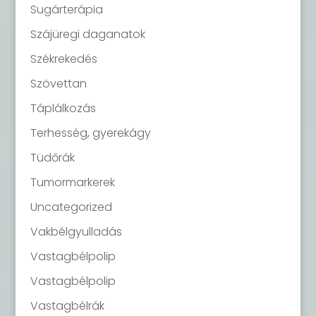
Sugárterápia
Szájüregi daganatok
Székrekedés
Szövettan
Táplálkozás
Terhesség, gyerekágy
Tüdőrák
Tumormarkerek
Uncategorized
Vakbélgyulladás
Vastagbélpolip
Vastagbélpolip
Vastagbélrák