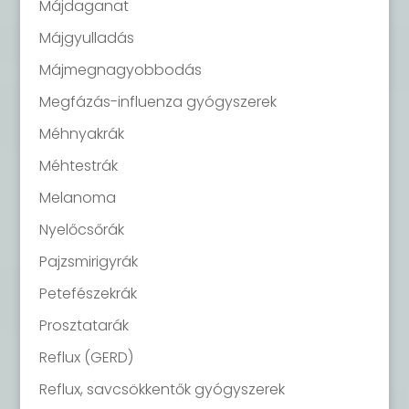
Májdaganat
Májgyulladás
Májmegnagyobbodás
Megfázás-influenza gyógyszerek
Méhnyakrák
Méhtestrák
Melanoma
Nyelőcsőrák
Pajzsmirigyrák
Petefészekrák
Prosztatarák
Reflux (GERD)
Reflux, savcsökkentők gyógyszerek