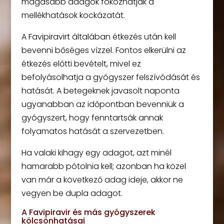
magasabb adagok fokozhatják a
mellékhatások kockázatát.
A Favipiravirt általában étkezés után kell
bevenni bőséges vízzel. Fontos elkerülni az
étkezés előtti bevételt, mivel ez
befolyásolhatja a gyógyszer felszívódását és
hatását. A betegeknek javasolt naponta
ugyanabban az időpontban bevenniük a
gyógyszert, hogy fenntartsák annak
folyamatos hatását a szervezetben.
Ha valaki kihagy egy adagot, azt minél
hamarabb pótolnia kell; azonban ha közel
van már a következő adag ideje, akkor ne
vegyen be dupla adagot.
A Favipiravir és más gyógyszerek
kölcsönhatásai