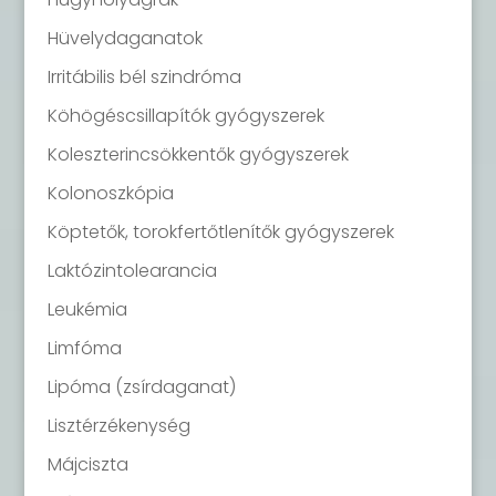
Hüvelydaganatok
Irritábilis bél szindróma
Köhögéscsillapítók gyógyszerek
Koleszterincsökkentők gyógyszerek
Kolonoszkópia
Köptetők, torokfertőtlenítők gyógyszerek
Laktózintolearancia
Leukémia
Limfóma
Lipóma (zsírdaganat)
Lisztérzékenység
Májciszta