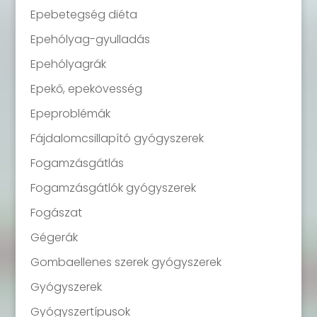
Epebetegség diéta
Epehólyag-gyulladás
Epehólyagrák
Epekő, epekövesség
Epeproblémák
Fájdalomcsillapító gyógyszerek
Fogamzásgátlás
Fogamzásgátlók gyógyszerek
Fogászat
Gégerák
Gombaellenes szerek gyógyszerek
Gyógyszerek
Gyógyszertípusok