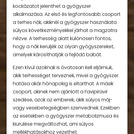
kockázatot jelenthet a gyógyszer
alkalmazása. Az első és legfontosabb csoport
a terhes nők, akiknél a gyógyszer használata
súlyos következményekkel járhat a magzatra
nézve. A terhesség alatt különösen fontos,
hogy a nők kerüljék az olyan gyógyszereket,
amelyek károsíthatják a fejlődő babát.
Ezen kívül azoknak is óvatosan kell eljárniuk,
akik terhességet terveznek, mivel a gyógyszer
hatása akár hónapokig is eltarthat. A másik
csoport, akinek nem ajánlott a Favipiravir
szedése, azok az emberek, akik súlyos máj-
vagy vesebetegségben szenvednek. Ezekben
az esetekben a gyógyszer metabolizmusa és
kiürülése megváltozhat, ami súlyos
mellékhatásokhoz vezethet.