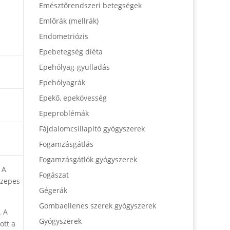
Emésztőrendszeri betegségek
Emlőrák (mellrák)
Endometriózis
Epebetegség diéta
Epehólyag-gyulladás
Epehólyagrák
Epekő, epekövesség
Epeproblémák
Fájdalomcsillapító gyógyszerek
Fogamzásgátlás
Fogamzásgátlók gyógyszerek
 A
Fogászat
özepes
Gégerák
Gombaellenes szerek gyógyszerek
. A
Gyógyszerek
ott a