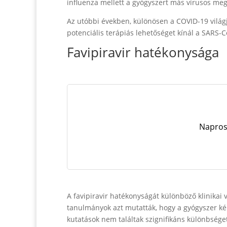
influenza mellett a gyógyszert más vírusos megb
Az utóbbi években, különösen a COVID-19 világjá
potenciális terápiás lehetőséget kínál a SARS-Co
Favipiravir hatékonysága
Naprosy
A favipiravir hatékonyságát különböző klinikai
tanulmányok azt mutatták, hogy a gyógyszer kép
kutatások nem találtak szignifikáns különbséget