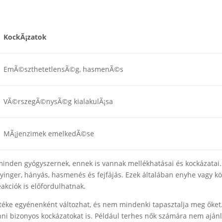
KockÃ¡zatok
EmÃ©szthetetlensÃ©g, hasmenÃ©s
VÃ©rszegÃ©nysÃ©g kialakulÃ¡sa
MÃ¡jenzimek emelkedÃ©se
nt minden gyógyszernek, ennek is vannak mellékhatásai és kockázatai.
yinger, hányás, hasmenés és fejfájás. Ezek általában enyhe vagy k
akciók is előfordulhatnak.
éke egyénenként változhat, és nem mindenki tapasztalja meg őket
enni bizonyos kockázatokat is. Például terhes nők számára nem ajánl