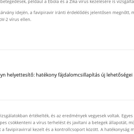
etegedések, például a Ebola és a Zika vírus kezelésére is vizsgáltá
rvány idején, a favipiravir iránti érdeklődés jelentősen megnőtt, 
V-2 vírus ellen.
n helyettesítő: hatékony fájdalomcsillapítás új lehetőségei
 vizsgálatokban értékelték, és az eredmények vegyesek voltak. Egyes
es csökkenteni a vírus terhelést és javítani a betegek állapotát, m
 a favipiravirral kezelt és a kontrollcsoport között. A hatékonyság 