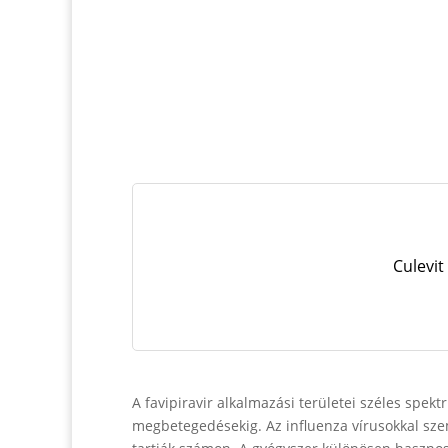
Culevit
A favipiravir alkalmazási területei széles spek
megbetegedésekig. Az influenza vírusokkal sze