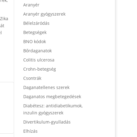
rek,
Aranyér
Aranyér gyógyszerek
 Zika
Bélelzáródás
tát
Betegségek
l
BNO kódok
Bőrdaganatok
Colitis ulcerosa
Crohn-betegség
Csontrák
Daganatellenes szerek
Daganatos megbetegedések
Diabétesz: antidiabetikumok,
inzulin gyógyszerek
Divertikulum-gyulladás
Elhízás