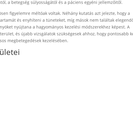
ól, a betegség súlyosságától és a páciens egyéni jellemzőitől.
sen figyelemre méltóak voltak. Néhány kutatás azt jelezte, hogy a
őtartamát és enyhíteni a tüneteket, míg mások nem találtak elegend
előnyöket nyújtana a hagyományos kezelési módszerekhez képest. A
 terület, és újabb vizsgálatok szükségesek ahhoz, hogy pontosabb k
rusos megbetegedések kezelésében.
ületei