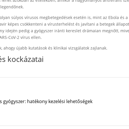
 lehet azokban az esetekben, amikor a hagyományos antivirális sze
elegendőnek.
k olyan súlyos vírusos megbetegedések esetén is, mint az Ebola és a
ravir képes csökkenteni a vírusterhelést és javítani a betegek állapo
ny idején pedig a gyógyszer iránti kereslet drámaian megnőtt, mive
SARS-CoV-2 vírus ellen.
 ahogy újabb kutatások és klinikai vizsgálatok zajlanak.
és kockázatai
s gyógyszer: hatékony kezelési lehetőségek