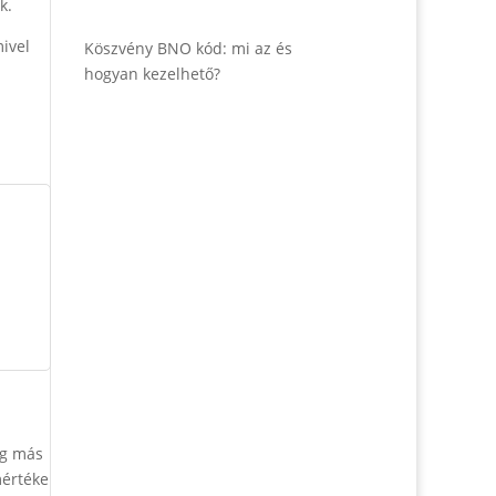
k.
mivel
Köszvény BNO kód: mi az és
hogyan kezelhető?
íg más
mértéke