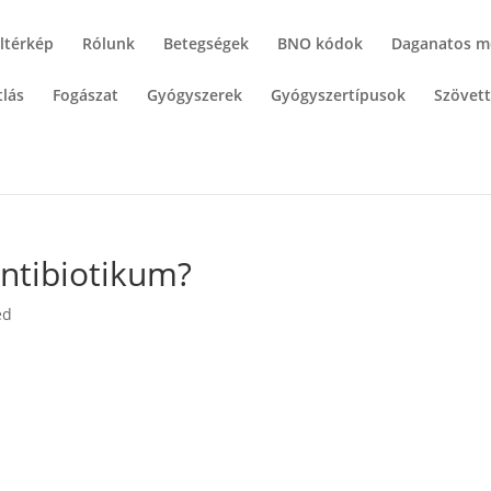
ltérkép
Rólunk
Betegségek
BNO kódok
Daganatos m
lás
Fogászat
Gyógyszerek
Gyógyszertípusok
Szövet
antibiotikum?
ed