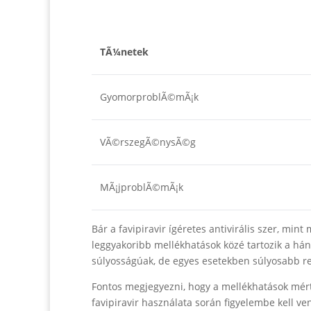
TÃ¼netek
GyomorproblÃ©mÃ¡k
VÃ©rszegÃ©nysÃ©g
MÃ¡jproblÃ©mÃ¡k
Bár a favipiravir ígéretes antivirális szer, mi
leggyakoribb mellékhatások közé tartozik a hán
súlyosságúak, de egyes esetekben súlyosabb re
Fontos megjegyezni, hogy a mellékhatások mért
favipiravir használata során figyelembe kell v