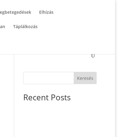
egbetegedések
Elhízás
tan
Táplálkozás
Keresés
Recent Posts