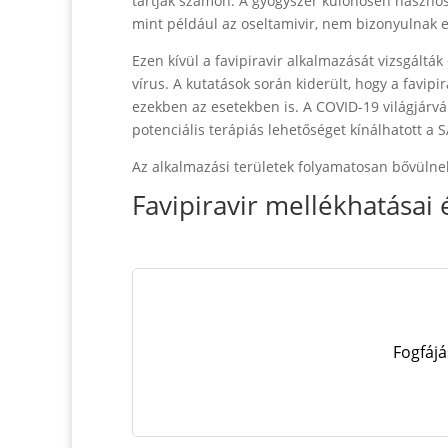
tartják számon. A gyógyszer különösen hasznos
mint például az oseltamivir, nem bizonyulnak 
Ezen kívül a favipiravir alkalmazását vizsgáltá
vírus. A kutatások során kiderült, hogy a favipi
ezekben az esetekben is. A COVID-19 világjárvá
potenciális terápiás lehetőséget kínálhatott a 
Az alkalmazási területek folyamatosan bővülnek,
Favipiravir mellékhatásai 
Fogfájá