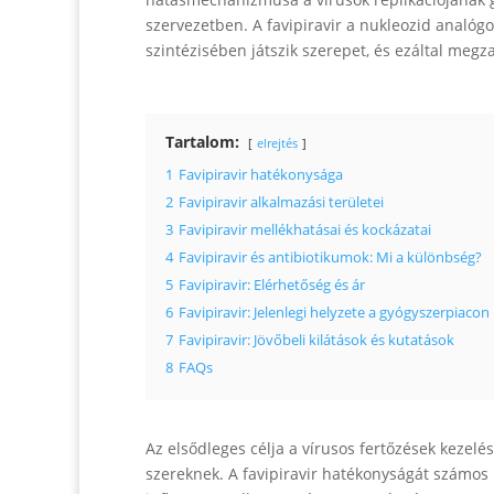
szervezetben. A favipiravir a nukleozid analógo
szintézisében játszik szerepet, és ezáltal megza
Tartalom:
elrejtés
1
Favipiravir hatékonysága
2
Favipiravir alkalmazási területei
3
Favipiravir mellékhatásai és kockázatai
4
Favipiravir és antibiotikumok: Mi a különbség?
5
Favipiravir: Elérhetőség és ár
6
Favipiravir: Jelenlegi helyzete a gyógyszerpiacon
7
Favipiravir: Jövőbeli kilátások és kutatások
8
FAQs
Az elsődleges célja a vírusos fertőzések kezelé
szereknek. A favipiravir hatékonyságát számos k