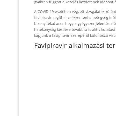
gyakran függött a kezelés kezdetének időpontját
A COVID-19 esetében végzett vizsgálatok különö
favipiravir segíthet csökkenteni a betegség id
bizonyítékot arra, hogy a gyógyszer jelentős 
hatékonyság kérdése továbbra is aktív kutatási
kapjunk a favipiravir szerepéről különböző ví
Favipiravir alkalmazási ter