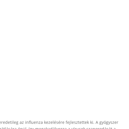
eredetileg az influenza kezelésére fejlesztettek ki. A gyógyszer
átlására épül, így megakadályozza a vírusok szaporodását a