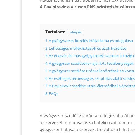
A Favipiravir a vírusos RNS szintézisét célozz
Tartalom:
elrejtés
1
A gyógyszeres kezelés időtartama és adagolása
2
Lehetséges mellékhatások és azok kezelése
3
Az étkezés és más gyógyszerek szerepe a Favipira
4
A gyógyszer szedésekor ajánlott tevékenységek 
5
A gyógyszer szedése utáni ellenőrzések és konz
6
Az esetleges terhesség és szoptatás alatti szedé
7
A Favipiravir szedése utáni életmódbeli változta
8
FAQs
A gyógyszer szedése során a betegek általában g
a szervezet immunválasza hatékonyabban tud m
gyógyszer hatása a szervezetre változó lehet,