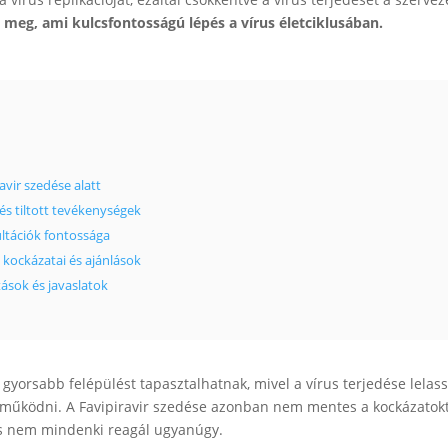
a meg, ami kulcsfontosságú lépés a vírus életciklusában.
vir szedése alatt
és tiltott tevékenységek
ultációk fontossága
s kockázatai és ajánlások
tások és javaslatok
yorsabb felépülést tapasztalhatnak, mivel a vírus terjedése lelass
űködni. A Favipiravir szedése azonban nem mentes a kockázatokt
 és nem mindenki reagál ugyanúgy.