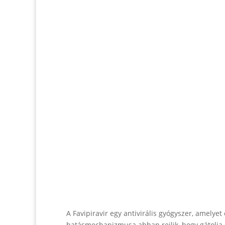
A Favipiravir egy antivirális gyógyszer, amely
hatásmechanizmusa abban rejlik, hogy gátolja a 