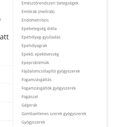
Emésztőrendszeri betegségek
Emlőrák (mellrák)
n
Endometriózis
Epebetegség diéta
att
Epehólyag-gyulladás
Epehólyagrák
Epekő, epekövesség
Epeproblémák
Fájdalomcsillapító gyógyszerek
Fogamzásgátlás
Fogamzásgátlók gyógyszerek
Fogászat
Gégerák
Gombaellenes szerek gyógyszerek
Gyógyszerek