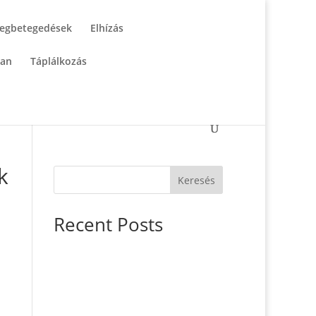
egbetegedések
Elhízás
tan
Táplálkozás
k
Keresés
Recent Posts