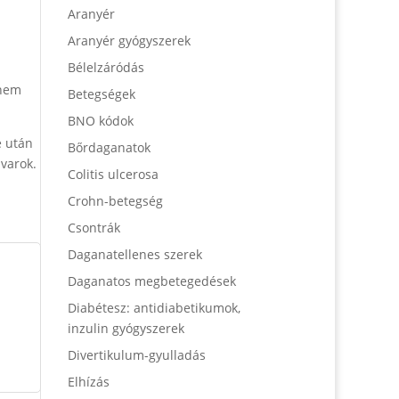
Aranyér
Aranyér gyógyszerek
Bélelzáródás
 nem
Betegségek
BNO kódok
e után
Bőrdaganatok
avarok.
Colitis ulcerosa
Crohn-betegség
Csontrák
Daganatellenes szerek
Daganatos megbetegedések
Diabétesz: antidiabetikumok,
inzulin gyógyszerek
Divertikulum-gyulladás
Elhízás