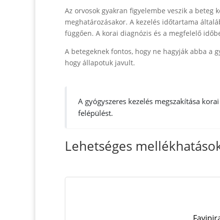
Az orvosok gyakran figyelembe veszik a beteg ko
meghatározásakor. A kezelés időtartama általáb
függően. A korai diagnózis és a megfelelő időb
A betegeknek fontos, hogy ne hagyják abba a gy
hogy állapotuk javult.
A gyógyszeres kezelés megszakítása korai
felépülést.
Lehetséges mellékhatások
Favipir