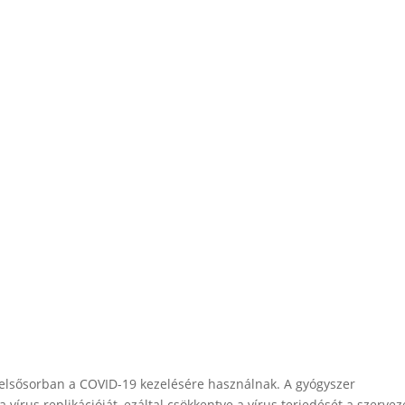
et elsősorban a COVID-19 kezelésére használnak. A gyógyszer
vírus replikációját, ezáltal csökkentve a vírus terjedését a szerve