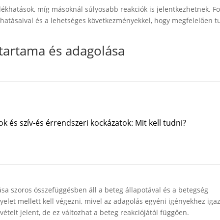
khatások, míg másoknál súlyosabb reakciók is jelentkezhetnek. Fo
 hatásaival és a lehetséges következményekkel, hogy megfelelően t
őtartama és adagolása
k és szív-és érrendszeri kockázatok: Mit kell tudni?
sa szoros összefüggésben áll a beteg állapotával és a betegség
yelet mellett kell végezni, mivel az adagolás egyéni igényekhez igaz
ételt jelent, de ez változhat a beteg reakciójától függően.