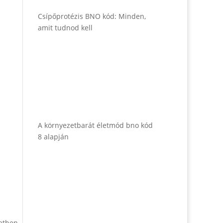
Csípőprotézis BNO kód: Minden,
amit tudnod kell
A környezetbarát életmód bno kód
8 alapján
zetben.