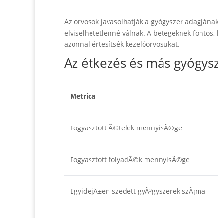
Az orvosok javasolhatják a gyógyszer adagjának 
elviselhetetlenné válnak. A betegeknek fontos, 
azonnal értesítsék kezelőorvosukat.
Az étkezés és más gyógysz
Metrica
Fogyasztott Ã©telek mennyisÃ©ge
Fogyasztott folyadÃ©k mennyisÃ©ge
EgyidejÅ±en szedett gyÃ³gyszerek szÃ¡ma