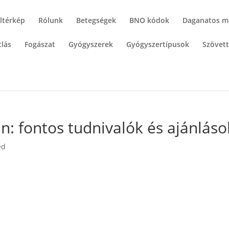
ltérkép
Rólunk
Betegségek
BNO kódok
Daganatos m
lás
Fogászat
Gyógyszerek
Gyógyszertípusok
Szövet
án: fontos tudnivalók és ajánláso
ed