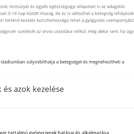
rát, testsúlyát és egyéb egészségügyi állapotait is az adagolás
an 5-14 nap között mozog, de ez is változhat a betegség lefolyását
en történő kezelés kulcsfontosságú lehet a gyógyulás szempontjábó
ógyszer szedését az orvos utasítása nélkül, még akkor sem, ha úgy 
 stádiumban súlyosbíthatja a betegséget és megnehezítheti a
 és azok kezelése
avir tartalmú gyógyszerek hatásai és alkalmazása