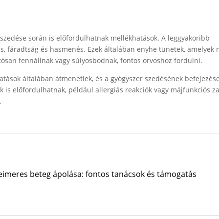
 szedése során is előfordulhatnak mellékhatások. A leggyakoribb
jás, fáradtság és hasmenés. Ezek általában enyhe tünetek, amelyek
tósan fennállnak vagy súlyosbodnak, fontos orvoshoz fordulni.
hatások általában átmenetiek, és a gyógyszer szedésének befejezés
is előfordulhatnak, például allergiás reakciók vagy májfunkciós z
.
heimeres beteg ápolása: fontos tanácsok és támogatás