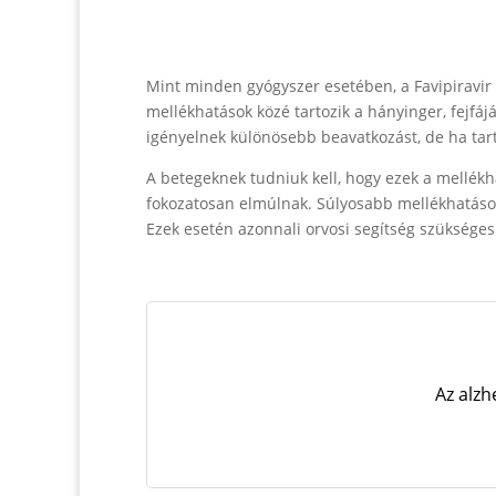
Mint minden gyógyszer esetében, a Favipiravir
mellékhatások közé tartozik a hányinger, fejfá
igényelnek különösebb beavatkozást, de ha tar
A betegeknek tudniuk kell, hogy ezek a mellék
fokozatosan elmúlnak. Súlyosabb mellékhatások 
Ezek esetén azonnali orvosi segítség szükséges
Az alz