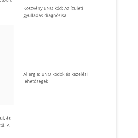
Köszvény BNO kód: Az ízületi
gyulladás diagnózisa
Allergia: BNO kódok és kezelési
lehetőségek
ul, és
ól. A