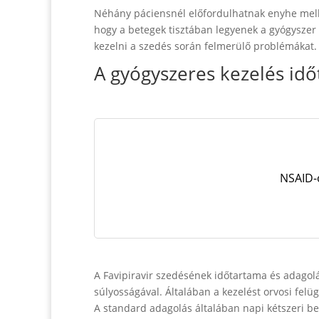
Néhány páciensnél előfordulhatnak enyhe mellé
hogy a betegek tisztában legyenek a gyógyszer
kezelni a szedés során felmerülő problémákat.
A gyógyszeres kezelés id
NSAID-o
A Favipiravir szedésének időtartama és adagolá
súlyosságával. Általában a kezelést orvosi felüg
A standard adagolás általában napi kétszeri bev