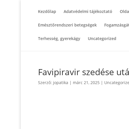
Kezdőlap
Adatvédelmi tájékoztató
Olda
Emésztőrendszeri betegségek
Fogamzásgát
Terhesség, gyerekágy
Uncategorized
Favipiravir szedése ut
Szerző:
jopatika
|
márc 21, 2025
|
Uncategoriz