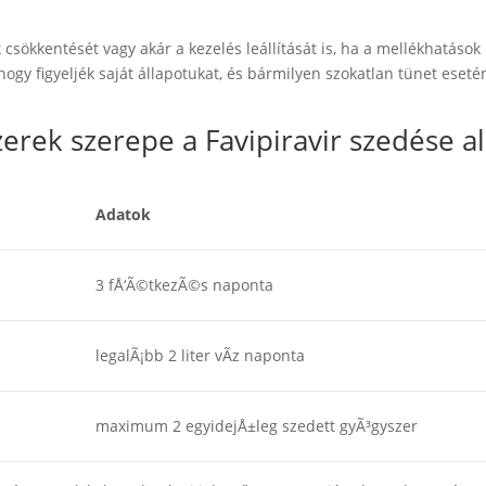
csökkentését vagy akár a kezelés leállítását is, ha a mellékhatások
hogy figyeljék saját állapotukat, és bármilyen szokatlan tünet eseté
erek szerepe a Favipiravir szedése al
Adatok
3 fÅ‘Ã©tkezÃ©s naponta
legalÃ¡bb 2 liter vÃ­z naponta
maximum 2 egyidejÅ±leg szedett gyÃ³gyszer