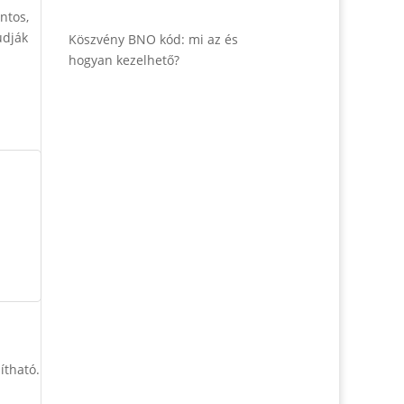
ntos,
udják
Köszvény BNO kód: mi az és
hogyan kezelhető?
ítható.