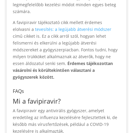
legmegfelelőbb kezelési módot minden egyes beteg
számára.
A favipiravir tájékoztató cikk mellett érdemes
elolvasni a
tevesítés: a legújabb átverési módszer
című cikket is. Ez a cikk arról szól, hogyan lehet
felismerni és elkerülni a legújabb átverési
módszereket a gyógyszerpiacban. Fontos tudni, hogy
milyen trükköket alkalmaznak az átverők, hogy ne
essen áldozatul senki sem.
Érdemes tájékozottan
vásárolni és körültekintően választani a
gyógyszerek között.
FAQs
Mi a favipiravir?
A favipiravir egy antivirális gyógyszer, amelyet
eredetileg az influenza kezelésére fejlesztettek ki, de
később más vírusfertőzések, például a COVID-19
kezelésére is alkalmazták.