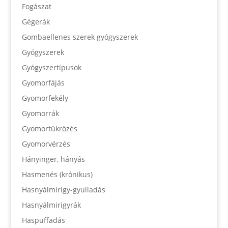
Fogászat
Gégerák
Gombaellenes szerek gyógyszerek
Gyógyszerek
Gyógyszertípusok
Gyomorfájás
Gyomorfekély
Gyomorrák
Gyomortükrözés
Gyomorvérzés
Hányinger, hányás
Hasmenés (krónikus)
Hasnyálmirigy-gyulladás
Hasnyálmirigyrák
Haspuffadás