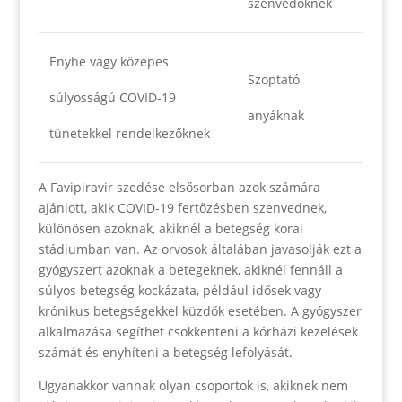
szenvedőknek
Enyhe vagy közepes
Szoptató
súlyosságú COVID-19
anyáknak
tünetekkel rendelkezőknek
A Favipiravir szedése elsősorban azok számára
ajánlott, akik COVID-19 fertőzésben szenvednek,
különösen azoknak, akiknél a betegség korai
stádiumban van. Az orvosok általában javasolják ezt a
gyógyszert azoknak a betegeknek, akiknél fennáll a
súlyos betegség kockázata, például idősek vagy
krónikus betegségekkel küzdők esetében. A gyógyszer
alkalmazása segíthet csökkenteni a kórházi kezelések
számát és enyhíteni a betegség lefolyását.
Ugyanakkor vannak olyan csoportok is, akiknek nem