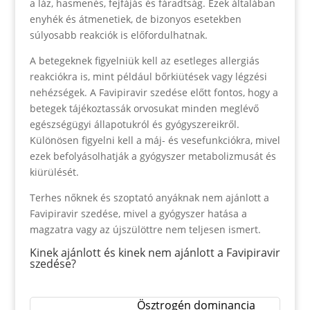
a láz, hasmenés, fejfájás és fáradtság. Ezek általában
enyhék és átmenetiek, de bizonyos esetekben
súlyosabb reakciók is előfordulhatnak.
A betegeknek figyelniük kell az esetleges allergiás
reakciókra is, mint például bőrkiütések vagy légzési
nehézségek. A Favipiravir szedése előtt fontos, hogy a
betegek tájékoztassák orvosukat minden meglévő
egészségügyi állapotukról és gyógyszereikről.
Különösen figyelni kell a máj- és vesefunkciókra, mivel
ezek befolyásolhatják a gyógyszer metabolizmusát és
kiürülését.
Terhes nőknek és szoptató anyáknak nem ajánlott a
Favipiravir szedése, mivel a gyógyszer hatása a
magzatra vagy az újszülöttre nem teljesen ismert.
Kinek ajánlott és kinek nem ajánlott a Favipiravir
szedése?
Ösztrogén dominancia