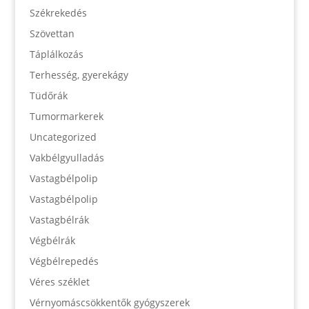
Székrekedés
Szövettan
Táplálkozás
Terhesség, gyerekágy
Tüdőrák
Tumormarkerek
Uncategorized
Vakbélgyulladás
Vastagbélpolip
Vastagbélpolip
Vastagbélrák
Végbélrák
Végbélrepedés
Véres széklet
Vérnyomáscsökkentők gyógyszerek