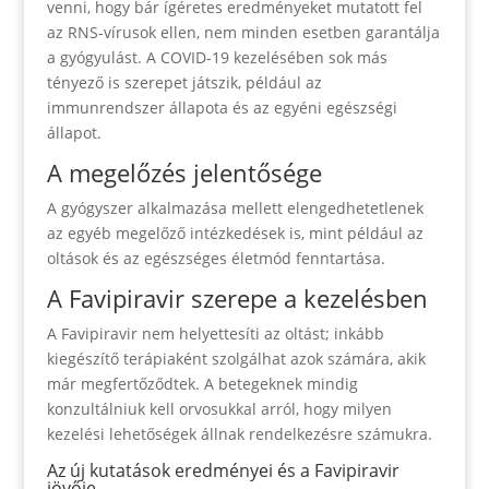
venni, hogy bár ígéretes eredményeket mutatott fel
az RNS-vírusok ellen, nem minden esetben garantálja
a gyógyulást. A COVID-19 kezelésében sok más
tényező is szerepet játszik, például az
immunrendszer állapota és az egyéni egészségi
állapot.
A megelőzés jelentősége
A gyógyszer alkalmazása mellett elengedhetetlenek
az egyéb megelőző intézkedések is, mint például az
oltások és az egészséges életmód fenntartása.
A Favipiravir szerepe a kezelésben
A Favipiravir nem helyettesíti az oltást; inkább
kiegészítő terápiaként szolgálhat azok számára, akik
már megfertőződtek. A betegeknek mindig
konzultálniuk kell orvosukkal arról, hogy milyen
kezelési lehetőségek állnak rendelkezésre számukra.
Az új kutatások eredményei és a Favipiravir
jövője