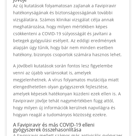
Az új kutatások folyamatosan zajlanak a Favipiravir
hatékonyságának és biztonságosságának további
vizsgálatára. Számos klinikai vizsgálat célja annak
meghatározása, hogy milyen mértékben képes
csökkenteni a COVID-19 súlyosságát és javítani a
betegek gyógyulási esélyeit. Az eddigi eredmények
alapján úgy tűnik, hogy bár nem minden esetben
hatékony, bizonyos csoportok számára hasznos lehet.
A jövőbeli kutatások során fontos lesz figyelembe
venni az újabb variánsokat is, amelyek
megjelenhetnek. A vírus folyamatos mutációja miatt
elengedhetetlen olyan gyógyszerek fejlesztése,
amelyek képesek hatékonyan küzdeni ezek ellen is. A
Favipiravir jövője tehát nagymértékben függ attól,
hogy milyen új információk kerülnek napvilágra és
hogyan reagál a tudományos közösség ezekre.
A Favipiravir és más COVID-19 elleni
gyógyszerek összehasonlítása
A Favipiravir mellett számos más antivirális gyógyszer