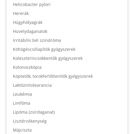
Helicobacter pylori
Hererák
Húgyhólyagrák
Hüvelydaganatok
Irritábilis bél szindróma
Köhögéscsillapítók gyógyszerek
Koleszterincsökkentők gyógyszerek
Kolonoszkópia
Köptetők, torokfertőtlenítők gyógyszerek
Laktózintolearancia
Leukémia
Limfóma
Lipóma (zsírdaganat)
Lisztérzékenység
Májciszta