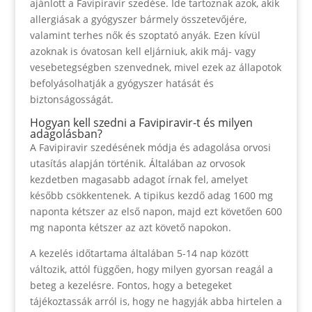
ajánlott a Favipiravir szedése. Ide tartoznak azok, akik
allergiásak a gyógyszer bármely összetevőjére,
valamint terhes nők és szoptató anyák. Ezen kívül
azoknak is óvatosan kell eljárniuk, akik máj- vagy
vesebetegségben szenvednek, mivel ezek az állapotok
befolyásolhatják a gyógyszer hatását és
biztonságosságát.
Hogyan kell szedni a Favipiravir-t és milyen
adagolásban?
A Favipiravir szedésének módja és adagolása orvosi
utasítás alapján történik. Általában az orvosok
kezdetben magasabb adagot írnak fel, amelyet
később csökkentenek. A tipikus kezdő adag 1600 mg
naponta kétszer az első napon, majd ezt követően 600
mg naponta kétszer az azt követő napokon.
A kezelés időtartama általában 5-14 nap között
változik, attól függően, hogy milyen gyorsan reagál a
beteg a kezelésre. Fontos, hogy a betegeket
tájékoztassák arról is, hogy ne hagyják abba hirtelen a