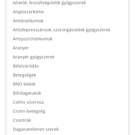
Altatók, feszültségoldók gyógyszerek
Angioszarkóma
Antibiotikumok
Antidepresszánsok, szorongásoldók gyógyszerek
Antipszichotikumok
Aranyér
Aranyér gyógyszerek
Bélelzáródás
Betegségek
BNO kódok
Bőrdaganatok
Colitis ulcerosa
Crohn-betegség
Csontrák
Daganatellenes szerek