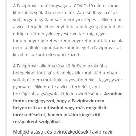
A Favipiravir hatékonyságát a COVID-19 ellen számos
klinikai vizsgálatban tesztelték. Az elsődleges cél az
volt, hogy megállapítsák, mennyire képes csökkenteni
a vírus terjedését és enyhíteni a betegség tüneteit. Az
eddigi eredmények vegyesek voltak; míg egyes
tanulmányok ígéretes eredményeket mutattak, mások
nem találtak szignifikáns különbséget a Favipiravirral
kezelt és a kontrollcsoport között.
A Favipiravir alkalmazása különösen azoknál a
betegeknél tűnt ígéretesnek, akik korai stádiumban
voltak, és nem mutattak súlyos tüneteket. A gyógyszer
gyorsan csökkentette a vírus terhelést, ami
hozzájárult a gyógyulási idő lerövidítéséhez.
Azonban
fontos megjegyezni, hogy a Favipiravir nem
helyettesíti az oltásokat vagy más megelőző
intézkedéseket, hanem inkább kiegészítő
terápiaként szolgálhat.
Mellékhatások és óvintézkedések Favipiravir