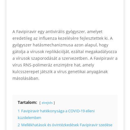
A Favipiravir egy antivirális gyógyszer, amelyet
eredetileg az influenza kezelésére fejlesztettek ki. A
gyógyszer hatásmechanizmusa azon alapul, hogy
gátolja a vírusok replikációját, ezáltal megakadályozza
a vírusok szaporodását a szervezetben. A Favipiravir a
vírus RNS-polimeráz enzimjére hat, amely
kulcsszerepet játszik a vírus genetikai anyagának
másolásában.
Tartalom:
elrejtés
1
Favipiravir hatékonysága a COVID-19 elleni
küzdelemben
2
Mellékhatások és óvintézkedések Favipiravir szedése