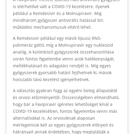
is elérhetővé vált a COVID-19 kezelésére. Ilyenek
például a Remdesivir és a Molnupiravir. Míg
mindhárom gyógyszer antivirális hatással bír,
működési mechanizmusuk eltérő lehet.
A Remdesivir például egy másik típusú RNS-
polimeráz gátló, míg a Molnupiravir egy nukleozid
analóg. A különböző gyógyszerek összehasonlítása
során fontos figyelembe venni azok hatékonyságát,
mellékhatásait és adagolási rendjét is. Míg egyes
gyógyszerek gyorsabb hatást fejthetnek ki, mások
hosszabb távú kezelést igényelhetnek.
A választás gyakran függ az egyéni beteg állapotától
és orvosi előzményeitől. Összességében elmondható,
hogy bár a Favipiravir ígéretes lehetőséget kínál a
COVID-19 kezelésében, fontos figyelembe venni más
alternatívákat is. Az orvosoknak alaposan
mérlegelniük kell az egyes gyógyszerek előnyeit és
hátrányait annak érdekében, hogy megtalálják a