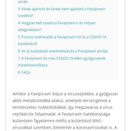
során
3
Kinek ajánlott és kinek nem ajánlott a Favipiravir
szedése?
4
Hogyan kell szedni a Favipiravir-t és milyen
adagolásban?
5
Fontos tudnivalók a Favipiravir-ról és a COVID-19
kezeléséről
6
Az új kutatások eredményei és a Favipiravir jövője
7
A Favipiravir és más COVID-19 elleni gyógyszerek
összehasonlítása
8
FAQs
Amikor a Favipiravir bejut a vírussejtekbe, a gyógyszer
aktív metabolitokká alakul, amelyek versengenek a
természetes nukleotidokkal, így megzavarva a vírus
replikációs folyamatát. A Favipiravir hatékonysága
különösen figyelemre méltó a különböző RNS-
vírusokkal szemben, beleértve a koronavírusokat is. A