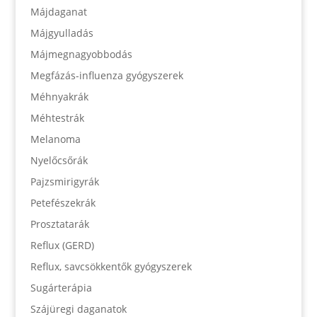
Májdaganat
Májgyulladás
Májmegnagyobbodás
Megfázás-influenza gyógyszerek
Méhnyakrák
Méhtestrák
Melanoma
Nyelőcsőrák
Pajzsmirigyrák
Petefészekrák
Prosztatarák
Reflux (GERD)
Reflux, savcsökkentők gyógyszerek
Sugárterápia
Szájüregi daganatok