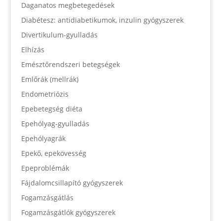
Daganatos megbetegedések
Diabétesz: antidiabetikumok, inzulin gyógyszerek
Divertikulum-gyulladás
Elhízás
Emésztőrendszeri betegségek
Emlőrák (mellrák)
Endometriózis
Epebetegség diéta
Epehólyag-gyulladás
Epehólyagrák
Epekő, epekövesség
Epeproblémák
Fájdalomcsillapító gyógyszerek
Fogamzásgátlás
Fogamzásgátlók gyógyszerek