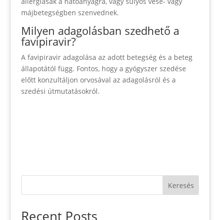
allergiásak a hatóanyagra, vagy súlyos vese- vagy
májbetegségben szenvednek.
Milyen adagolásban szedhető a
favipiravir?
A favipiravir adagolása az adott betegség és a beteg
állapotától függ. Fontos, hogy a gyógyszer szedése
előtt konzultáljon orvosával az adagolásról és a
szedési útmutatásokról.
Keresés
Recent Posts