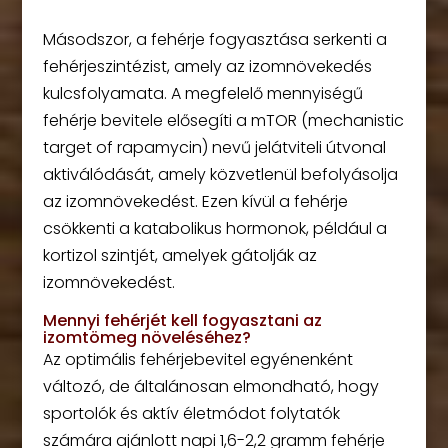
Másodszor, a fehérje fogyasztása serkenti a
fehérjeszintézist, amely az izomnövekedés
kulcsfolyamata. A megfelelő mennyiségű
fehérje bevitele elősegíti a mTOR (mechanistic
target of rapamycin) nevű jelátviteli útvonal
aktiválódását, amely közvetlenül befolyásolja
az izomnövekedést. Ezen kívül a fehérje
csökkenti a katabolikus hormonok, például a
kortizol szintjét, amelyek gátolják az
izomnövekedést.
Mennyi fehérjét kell fogyasztani az
izomtömeg növeléséhez?
Az optimális fehérjebevitel egyénenként
változó, de általánosan elmondható, hogy
sportolók és aktív életmódot folytatók
számára ajánlott napi 1,6-2,2 gramm fehérje