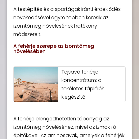
A testépítés és a sportágak iránti érdeklődés
növekedésével egyre többen keresik az
izomtömeg növelésének hatékony
módszereit.
A fehérje szerepe az izomtömeg
növelésében
Tejsavó fehérje
koncentrátum: a
tökéletes táplálék
kiegészítő
A fehérje elengedhetetlen tápanyag az
izomtömeg növeléséhez, mivel az izmok fő
építőkövei. Az aminosavak, amelyek a fehérjék