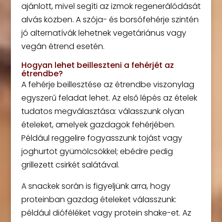
ajánlott, mivel segíti az izmok regenerálódását
alvás közben. A szója- és borsófehérje szintén
jó alternatívák lehetnek vegetáriánus vagy
vegán étrend esetén.
Hogyan lehet beilleszteni a fehérjét az
étrendbe?
A fehérje beillesztése az étrendbe viszonylag
egyszerű feladat lehet. Az első lépés az ételek
tudatos megválasztása: válasszunk olyan
ételeket, amelyek gazdagok fehérjében.
Például reggelire fogyasszunk tojást vagy
joghurtot gyümölcsökkel; ebédre pedig
grillezett csirkét salátával.
A snackek során is figyeljünk arra, hogy
proteinban gazdag ételeket válasszunk:
például dióféléket vagy protein shake-et. Az