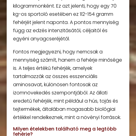
kilogrammonként. Ez azt jelenti, hogy egy 70
kg-os sportoló esetében ez 112-154 gramm
fehérjét jelent naponta. A pontos mennyiség
függ az edzés intenzitásától, céljaitól és
egyéni anyagcseréjétől.
Fontos megjegyezni, hogy nemcsak a
mennyiség számít, hanem a fehérje minősége
is. A teljes értékű fehérjék, amelyek
tartalmazzák az összes esszenciális
aminosavat, különösen fontosak az
izomnövekedés szempontjából. Az állati
eredetű fehérjék, mint például a hús, tojás és
tejtermékek, általában magasabb biológiai
értékkel rendelkeznek, mint a növényi források.
Milyen ételekben található meg a legtöbb
fehérje?