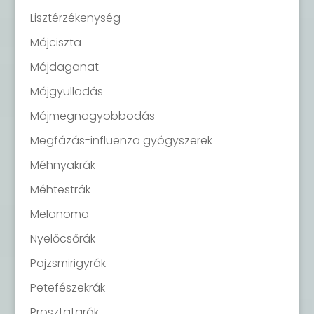
Lisztérzékenység
Májciszta
Májdaganat
Májgyulladás
Májmegnagyobbodás
Megfázás-influenza gyógyszerek
Méhnyakrák
Méhtestrák
Melanoma
Nyelőcsőrák
Pajzsmirigyrák
Petefészekrák
Prosztatarák