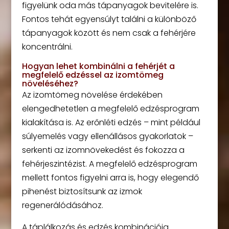
figyelünk oda más tápanyagok bevitelére is.
Fontos tehát egyensúlyt találni a különböző
tápanyagok között és nem csak a fehérjére
koncentrálni.
Hogyan lehet kombinálni a fehérjét a
megfelelő edzéssel az izomtömeg
növeléséhez?
Az izomtömeg növelése érdekében
elengedhetetlen a megfelelő edzésprogram
kialakítása is. Az erőnléti edzés – mint például
súlyemelés vagy ellenállásos gyakorlatok –
serkenti az izomnövekedést és fokozza a
fehérjeszintézist. A megfelelő edzésprogram
mellett fontos figyelni arra is, hogy elegendő
pihenést biztosítsunk az izmok
regenerálódásához.
A táplálkozás és edzés kombinációja