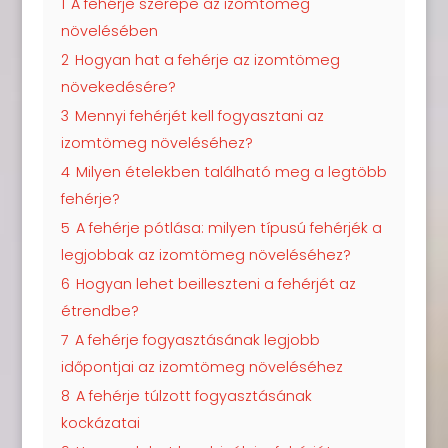
1
A fehérje szerepe az izomtömeg
növelésében
2
Hogyan hat a fehérje az izomtömeg
növekedésére?
3
Mennyi fehérjét kell fogyasztani az
izomtömeg növeléséhez?
4
Milyen ételekben található meg a legtöbb
fehérje?
5
A fehérje pótlása: milyen típusú fehérjék a
legjobbak az izomtömeg növeléséhez?
6
Hogyan lehet beilleszteni a fehérjét az
étrendbe?
7
A fehérje fogyasztásának legjobb
időpontjai az izomtömeg növeléséhez
8
A fehérje túlzott fogyasztásának
kockázatai