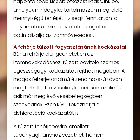
naponta több kisebb étkezést iktassunk be,
amelyek mindegyike tartalmazzon megfelelő
mennyiségű fehérjét. Ez segít fenntartani a
folyamatos aminosav ellátottságot és
optimalizálja az izomnövekedést.
A fehérje túlzott fogyasztásának kockázatai
Bár a fehérje elengedhetetlen az
izomnövekedéshez, túlzott bevitele számos
egészségügyi kockázatot rejthet magában. A
magas fehérjetartalmú étrend hosszú távon
megterhelheti a veséket, különösen azoknál,
akik már meglévő vesebetegségben
szenvednek. Ezen kívül fokozhatja a
dehidratáció kockázatát is.
A túlzott fehérjebevitel emellett
tápanyaghiányhoz vezethet, ha nem