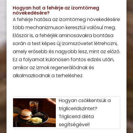
Hogyan hat a fehérje az izomtömeg
növekedésére?
A fehérje hatása az izomtömeg növekedésére
több mechanizmuson keresztül valósul meg.
Először is, a fehérjék aminosavakra bontása
során a test képes új izomszövetet létrehozni,
amely erősebb és nagyobb lesz, mint az előző.
Ez a folyamat különösen fontos edzés után,
amikor az izmok regenerálódnak és
alkalmazkodnak a terheléshez.
Hogyan csökkentsük a
trigliceridszintet?
Triglicerid diéta
segítségével!