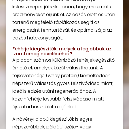
kulcsszerepet játszik abban, hogy maximális
eredményeket érjünk el. Az edzés előtt és után
történő megfelelő táplálkozás segíti az
energiaszint fenntartását és optimalizálja az
edzés hatékonyságát.
Fehérje kiegészítők: melyek a legjobbak az
izomtömeg növeléséhez?
A piacon számos különböző fehérjekiegészítő
érhető el, amelyek közül választhatunk. A
tejsavófehérje (whey protein) kiemelkedően
népszerű választás gyors felszívódása miatt;
ideális edzés utáni regenerációhoz. A
kazeinfehérje lassabb felszívódása miatt
éjszakai használatra ajánlott.
A növényi alapú kiegészítők is egyre
népszerűbbek; például szója- vagy