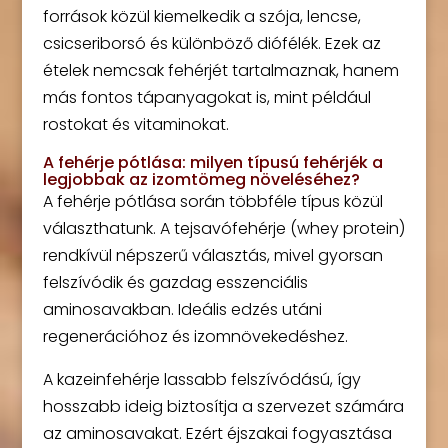
források közül kiemelkedik a szója, lencse,
csicseriborsó és különböző diófélék. Ezek az
ételek nemcsak fehérjét tartalmaznak, hanem
más fontos tápanyagokat is, mint például
rostokat és vitaminokat.
A fehérje pótlása: milyen típusú fehérjék a
legjobbak az izomtömeg növeléséhez?
A fehérje pótlása során többféle típus közül
választhatunk. A tejsavófehérje (whey protein)
rendkívül népszerű választás, mivel gyorsan
felszívódik és gazdag esszenciális
aminosavakban. Ideális edzés utáni
regenerációhoz és izomnövekedéshez.
A kazeinfehérje lassabb felszívódású, így
hosszabb ideig biztosítja a szervezet számára
az aminosavakat. Ezért éjszakai fogyasztása