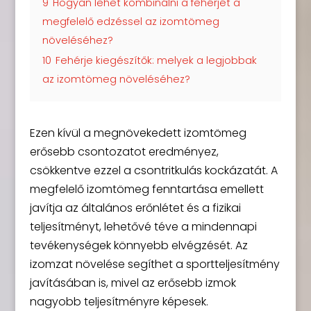
9
Hogyan lehet kombinálni a fehérjét a
megfelelő edzéssel az izomtömeg
növeléséhez?
10
Fehérje kiegészítők: melyek a legjobbak
az izomtömeg növeléséhez?
Ezen kívül a megnövekedett izomtömeg
erősebb csontozatot eredményez,
csökkentve ezzel a csontritkulás kockázatát. A
megfelelő izomtömeg fenntartása emellett
javítja az általános erőnlétet és a fizikai
teljesítményt, lehetővé téve a mindennapi
tevékenységek könnyebb elvégzését. Az
izomzat növelése segíthet a sportteljesítmény
javításában is, mivel az erősebb izmok
nagyobb teljesítményre képesek.