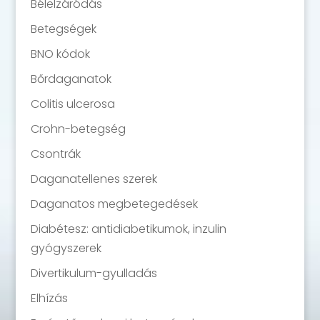
Bélelzáródás
Betegségek
BNO kódok
Bőrdaganatok
Colitis ulcerosa
Crohn-betegség
Csontrák
Daganatellenes szerek
Daganatos megbetegedések
Diabétesz: antidiabetikumok, inzulin
gyógyszerek
Divertikulum-gyulladás
Elhízás