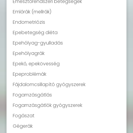
Emésztőrendszeri betegségek
Emlőrák (mellrák)
Endometriózis
Epebetegség diéta
Epehólyag-gyulladás
Epehólyagrák
Epekő, epekövesség
Epeproblémák
Fájdalomcsillapító gyógyszerek
Fogamzásgátlás
Fogamzásgátlók gyógyszerek
Fogászat
Gégerák