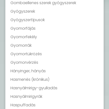
Gombaellenes szerek gyógyszerek
Gyógyszerek
Gyógyszertípusok
Gyomorfájás
Gyomorfekély
Gyomorrák
Gyomortükrözés
Gyomorvérzés
Hányinger, hányás
Hasmenés (krónikus)
Hasnyálmirigy-gyulladás
Hasnyálmirigyrák
Haspuffadás