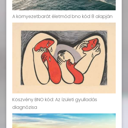
A környezetbarát életmód bno kód 8 alapján
Köszvény BNO kód: Az ízületi gyulladás
diagnózisa