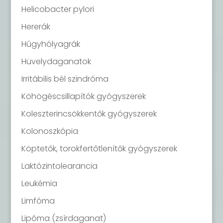
Helicobacter pylori
Hererák
Húgyhólyagrák
Hüvelydaganatok
Irritábilis bél szindróma
Köhögéscsillapítók gyógyszerek
Koleszterincsökkentők gyógyszerek
Kolonoszkópia
Köptetők, torokfertőtlenítők gyógyszerek
Laktózintolearancia
Leukémia
Limfóma
Lipóma (zsírdaganat)