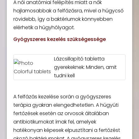
A női anatómiai felépítés miatt a nők
hajlamosabbak a felfázásra, mivel a húgycső
rövidebb, így a baktériumok könnyebben
elérhetik a húgyhólyagot.
Gyógyszeres kezelés szükségessége
Lázcsillapító tabletta
gyerekeknek: Minden, amit
tudni kell
A felfázás kezelése során a gyógyszeres
terápia gyakran elengedhetetlen. A húgyúti
fertőzések esetén az orvosok általában
antibiotikumokat írnak fel, amelyek
hatékonyan képesek elpusztítani a fertőzést
okozó baktériumokat. A gyógyszeres kezelés