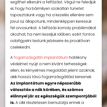
segíthet elkerülni a felfázást. Végül ne feledjük
el, hogy ha bármilyen szokatlan tünetet
tapasztalunk vagy ha a kezelés ellenére sem
javul az állapotunk, mindenképpen keressük
fel orvosunkat. A felfázás komoly problémákat
okozhat, ha nem kezeljük időben, ezért fontos
odafigyelni testünk jelzéseire és proaktívan
cselekedni.
A
fogamzásgátló implantátum
hatékony
védelmet nyújt a nem kívánt terhességek
ellen, és kényelmes megoldást jelent azoknak,
akik hosszú távú fogamzásgátlást keresnek.
Az implantátum egyre népszerűbb
választás a nők körében, és számos
előnnyel jár az egészségük szempontjából
is.
A cikk részletesen bemutatja ennek a