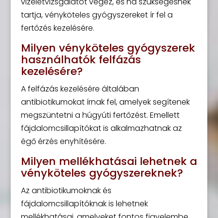
vizeletvizsgálatot végez, és ha szükségesnek
tartja, vényköteles gyógyszereket ír fel a
fertőzés kezelésére.
Milyen vényköteles gyógyszerek
használhatók felfázás
kezelésére?
A felfázás kezelésére általában
antibiotikumokat írnak fel, amelyek segítenek
megszüntetni a húgyúti fertőzést. Emellett
fájdalomcsillapítókat is alkalmazhatnak az
égő érzés enyhítésére.
Milyen mellékhatásai lehetnek a
vényköteles gyógyszereknek?
Az antibiotikumoknak és
fájdalomcsillapítóknak is lehetnek
mellékhatásai, amelyeket fontos figyelembe