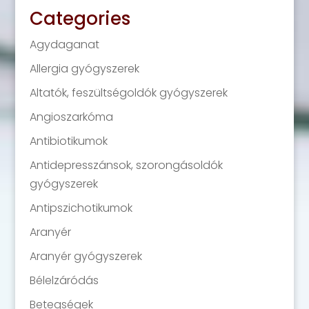
Categories
Agydaganat
Allergia gyógyszerek
Altatók, feszültségoldók gyógyszerek
Angioszarkóma
Antibiotikumok
Antidepresszánsok, szorongásoldók
gyógyszerek
Antipszichotikumok
Aranyér
Aranyér gyógyszerek
Bélelzáródás
Betegségek