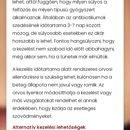
lehet, attól függően, hogy milyen súlyos a
felfázás és milyen típusú gyógyszert
alkalmaznak. Általában az antibiotikumok
szedésének időtartama 3-7 nap között
mozog, de súlyosabb esetekben ez akár
hosszabb is lehet. Fontos hangsúlyozni, hogy
a kezelést nem szabad idő előtt abbahagyni,
még akkor sem, ha a tünetek már elmúltak.
A kezelés időtartama alatt rendszeres orvosi
ellenőrzésre is szükség lehet, különösen ha a
beteg állapota nem javul vagy romlik. Az
orvos ilyenkor módosíthatja a kezelést vagy
más vizsgálatokat rendelhet el annak
érdekében, hogy kizárja az esetleges
szövődményeket.
Alternatív kezelési lehetőségek