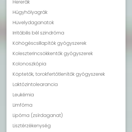
Hererák
Húgyhólyagrák
Hüvelydaganatok
Irritábilis bél szindróma
Köhögéscsillapítók gyógyszerek
Koleszterincsökkentők gyógyszerek
Kolonoszkópia
Köptetők, torokfertőtlenítők gyógyszerek
Laktózintolearancia
Leukémia
Limfóma
Lipóma (zsírdaganat)
Lisztérzékenység