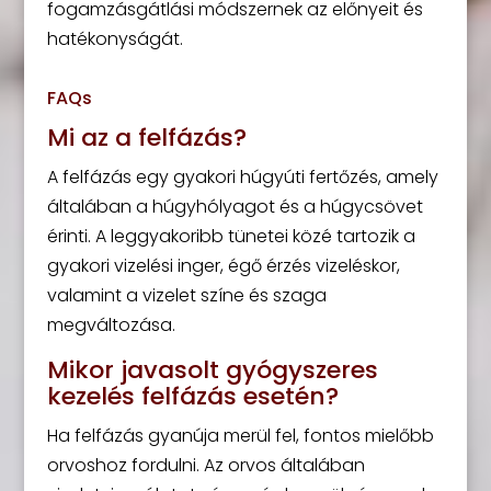
fogamzásgátlási módszernek az előnyeit és
hatékonyságát.
FAQs
Mi az a felfázás?
A felfázás egy gyakori húgyúti fertőzés, amely
általában a húgyhólyagot és a húgycsövet
érinti. A leggyakoribb tünetei közé tartozik a
gyakori vizelési inger, égő érzés vizeléskor,
valamint a vizelet színe és szaga
megváltozása.
Mikor javasolt gyógyszeres
kezelés felfázás esetén?
Ha felfázás gyanúja merül fel, fontos mielőbb
orvoshoz fordulni. Az orvos általában