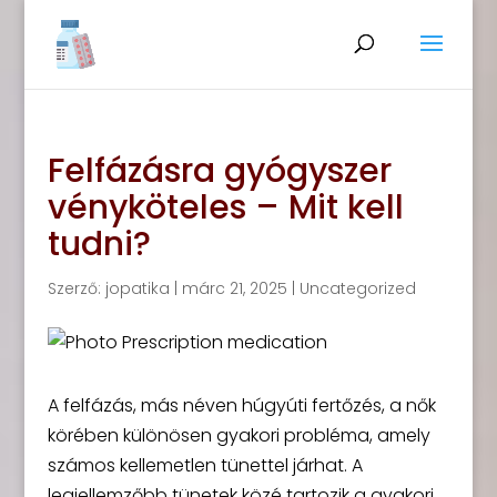
Felfázásra gyógyszer
vényköteles – Mit kell
tudni?
Szerző:
jopatika
|
márc 21, 2025
|
Uncategorized
A felfázás, más néven húgyúti fertőzés, a nők
körében különösen gyakori probléma, amely
számos kellemetlen tünettel járhat. A
legjellemzőbb tünetek közé tartozik a gyakori