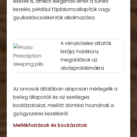
esetek is, amikor elegendő lehet a tüneti
kezelés, például fájdalomcsillapítók vagy
gyulladáscsökkentők alkalmazása.
A vényköteles altatók
listája: hatékony
megoldások az
alvásproblémákra
Az orvosok általában alaposan mérlegelik a
beteg állapotát és az esetleges
kockázatokat, mielőtt döntést hoznának a
gyógyszeres kezelésről.
Mellékhatások és kockázatok