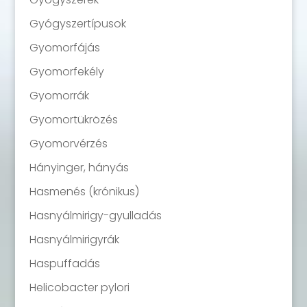
Gyógyszertípusok
Gyomorfájás
Gyomorfekély
Gyomorrák
Gyomortükrözés
Gyomorvérzés
Hányinger, hányás
Hasmenés (krónikus)
Hasnyálmirigy-gyulladás
Hasnyálmirigyrák
Haspuffadás
Helicobacter pylori