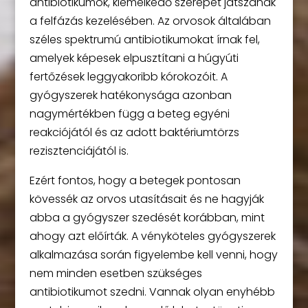
antibiotikumok, kiemelkedő szerepet játszanak
a felfázás kezelésében. Az orvosok általában
széles spektrumú antibiotikumokat írnak fel,
amelyek képesek elpusztítani a húgyúti
fertőzések leggyakoribb kórokozóit. A
gyógyszerek hatékonysága azonban
nagymértékben függ a beteg egyéni
reakciójától és az adott baktériumtörzs
rezisztenciájától is.
Ezért fontos, hogy a betegek pontosan
kövessék az orvos utasításait és ne hagyják
abba a gyógyszer szedését korábban, mint
ahogy azt előírták. A vényköteles gyógyszerek
alkalmazása során figyelembe kell venni, hogy
nem minden esetben szükséges
antibiotikumot szedni. Vannak olyan enyhébb