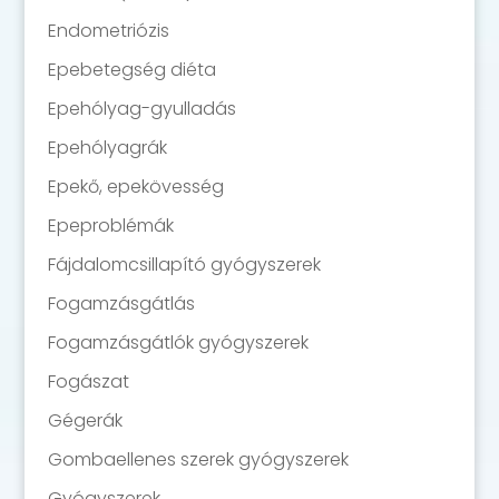
Endometriózis
Epebetegség diéta
Epehólyag-gyulladás
Epehólyagrák
Epekő, epekövesség
Epeproblémák
Fájdalomcsillapító gyógyszerek
Fogamzásgátlás
Fogamzásgátlók gyógyszerek
Fogászat
Gégerák
Gombaellenes szerek gyógyszerek
Gyógyszerek