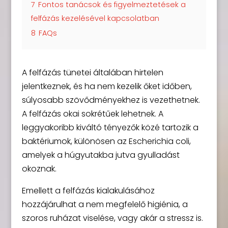
7
Fontos tanácsok és figyelmeztetések a
felfázás kezelésével kapcsolatban
8
FAQs
A felfázás tünetei általában hirtelen
jelentkeznek, és ha nem kezelik őket időben,
súlyosabb szövődményekhez is vezethetnek.
A felfázás okai sokrétűek lehetnek. A
leggyakoribb kiváltó tényezők közé tartozik a
baktériumok, különösen az Escherichia coli,
amelyek a húgyutakba jutva gyulladást
okoznak.
Emellett a felfázás kialakulásához
hozzájárulhat a nem megfelelő higiénia, a
szoros ruházat viselése, vagy akár a stressz is.