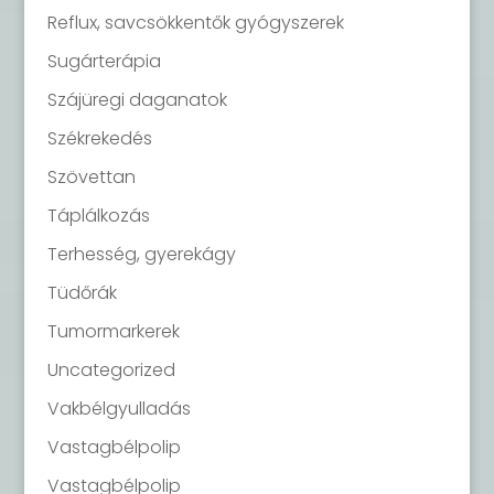
Reflux, savcsökkentők gyógyszerek
Sugárterápia
Szájüregi daganatok
Székrekedés
Szövettan
Táplálkozás
Terhesség, gyerekágy
Tüdőrák
Tumormarkerek
Uncategorized
Vakbélgyulladás
Vastagbélpolip
Vastagbélpolip