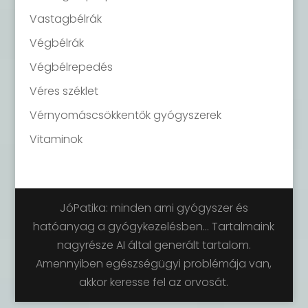
Vastagbélrák
Végbélrák
Végbélrepedés
Véres széklet
Vérnyomáscsökkentők gyógyszerek
Vitaminok
JóPatika: minden ami gyógyszer és
hatóanyag a gyógykezelésben... Tartalmaink
nagyrésze AI által generált tartalom.
Amennyiben egészségügyi problémája van,
akkor keresse fel az orvosát.