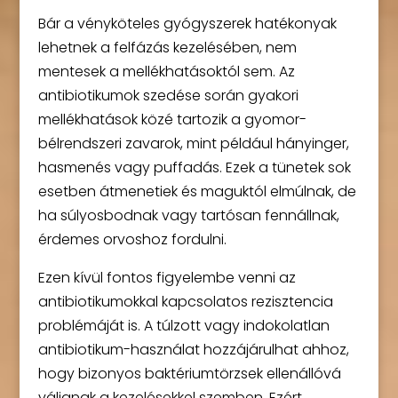
Bár a vényköteles gyógyszerek hatékonyak
lehetnek a felfázás kezelésében, nem
mentesek a mellékhatásoktól sem. Az
antibiotikumok szedése során gyakori
mellékhatások közé tartozik a gyomor-
bélrendszeri zavarok, mint például hányinger,
hasmenés vagy puffadás. Ezek a tünetek sok
esetben átmenetiek és maguktól elmúlnak, de
ha súlyosbodnak vagy tartósan fennállnak,
érdemes orvoshoz fordulni.
Ezen kívül fontos figyelembe venni az
antibiotikumokkal kapcsolatos rezisztencia
problémáját is. A túlzott vagy indokolatlan
antibiotikum-használat hozzájárulhat ahhoz,
hogy bizonyos baktériumtörzsek ellenállóvá
váljanak a kezelésekkel szemben. Ezért