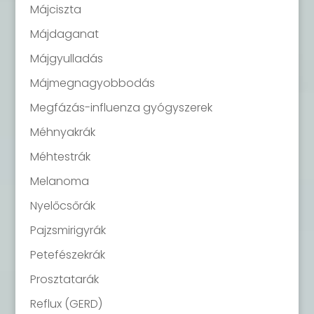
Májciszta
Májdaganat
Májgyulladás
Májmegnagyobbodás
Megfázás-influenza gyógyszerek
Méhnyakrák
Méhtestrák
Melanoma
Nyelőcsőrák
Pajzsmirigyrák
Petefészekrák
Prosztatarák
Reflux (GERD)