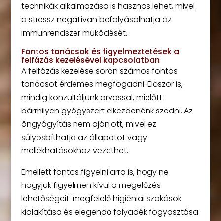
technikák alkalmazása is hasznos lehet, mivel
a stressz negatívan befolyásolhatja az
immunrendszer működését.
Fontos tanácsok és figyelmeztetések a
felfázás kezelésével kapcsolatban
A felfázás kezelése során számos fontos
tanácsot érdemes megfogadni. Először is,
mindig konzultáljunk orvossal, mielőtt
bármilyen gyógyszert elkezdenénk szedni. Az
öngyógyítás nem ajánlott, mivel ez
súlyosbíthatja az állapotot vagy
mellékhatásokhoz vezethet.
Emellett fontos figyelni arra is, hogy ne
hagyjuk figyelmen kívül a megelőzés
lehetőségeit: megfelelő higiéniai szokások
kialakítása és elegendő folyadék fogyasztása