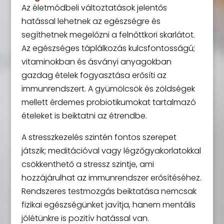
Az életmódbeli változtatások jelentős
hatással lehetnek az egészségre és
segíthetnek megelőzni a felnőttkori skarlátot.
Az egészséges táplálkozás kulcsfontosságú;
vitaminokban és ásványi anyagokban
gazdag ételek fogyasztása erősíti az
immunrendszert. A gyümölcsök és zöldségek
mellett érdemes probiotikumokat tartalmazó
ételeket is beiktatni az étrendbe.
A stresszkezelés szintén fontos szerepet
játszik; meditációval vagy légzőgyakorlatokkal
csökkenthető a stressz szintje, ami
hozzájárulhat az immunrendszer erősítéséhez.
Rendszeres testmozgás beiktatása nemcsak
fizikai egészségünket javítja, hanem mentális
jólétünkre is pozitív hatással van.