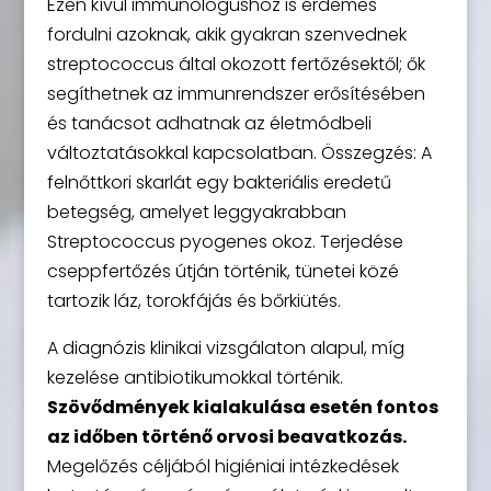
Ezen kívül immunológushoz is érdemes
fordulni azoknak, akik gyakran szenvednek
streptococcus által okozott fertőzésektől; ők
segíthetnek az immunrendszer erősítésében
és tanácsot adhatnak az életmódbeli
változtatásokkal kapcsolatban. Összegzés: A
felnőttkori skarlát egy bakteriális eredetű
betegség, amelyet leggyakrabban
Streptococcus pyogenes okoz. Terjedése
cseppfertőzés útján történik, tünetei közé
tartozik láz, torokfájás és bőrkiütés.
A diagnózis klinikai vizsgálaton alapul, míg
kezelése antibiotikumokkal történik.
Szövődmények kialakulása esetén fontos
az időben történő orvosi beavatkozás.
Megelőzés céljából higiéniai intézkedések