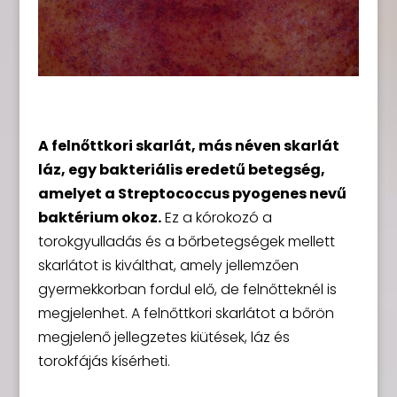
A felnőttkori skarlát, más néven skarlát
láz, egy bakteriális eredetű betegség,
amelyet a Streptococcus pyogenes nevű
baktérium okoz.
Ez a kórokozó a
torokgyulladás és a bőrbetegségek mellett
skarlátot is kiválthat, amely jellemzően
gyermekkorban fordul elő, de felnőtteknél is
megjelenhet. A felnőttkori skarlátot a bőrön
megjelenő jellegzetes kiütések, láz és
torokfájás kísérheti.