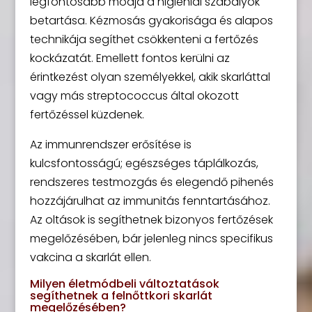
legfontosabb módja a higiéniai szabályok
betartása. Kézmosás gyakorisága és alapos
technikája segíthet csökkenteni a fertőzés
kockázatát. Emellett fontos kerülni az
érintkezést olyan személyekkel, akik skarláttal
vagy más streptococcus által okozott
fertőzéssel küzdenek.
Az immunrendszer erősítése is
kulcsfontosságú; egészséges táplálkozás,
rendszeres testmozgás és elegendő pihenés
hozzájárulhat az immunitás fenntartásához.
Az oltások is segíthetnek bizonyos fertőzések
megelőzésében, bár jelenleg nincs specifikus
vakcina a skarlát ellen.
Milyen életmódbeli változtatások
segíthetnek a felnőttkori skarlát
megelőzésében?