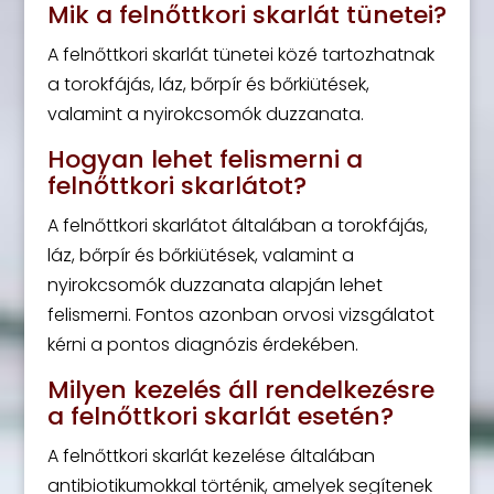
Mik a felnőttkori skarlát tünetei?
A felnőttkori skarlát tünetei közé tartozhatnak
a torokfájás, láz, bőrpír és bőrkiütések,
valamint a nyirokcsomók duzzanata.
Hogyan lehet felismerni a
felnőttkori skarlátot?
A felnőttkori skarlátot általában a torokfájás,
láz, bőrpír és bőrkiütések, valamint a
nyirokcsomók duzzanata alapján lehet
felismerni. Fontos azonban orvosi vizsgálatot
kérni a pontos diagnózis érdekében.
Milyen kezelés áll rendelkezésre
a felnőttkori skarlát esetén?
A felnőttkori skarlát kezelése általában
antibiotikumokkal történik, amelyek segítenek