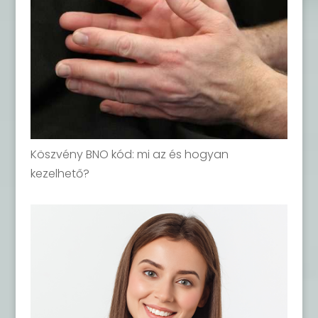
Köszvény BNO kód: mi az és hogyan
kezelhető?