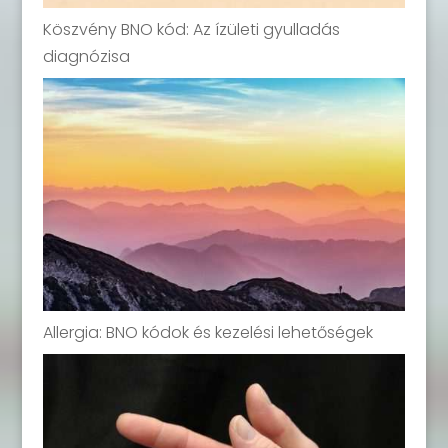
Köszvény BNO kód: Az ízületi gyulladás
diagnózisa
Allergia: BNO kódok és kezelési lehetőségek