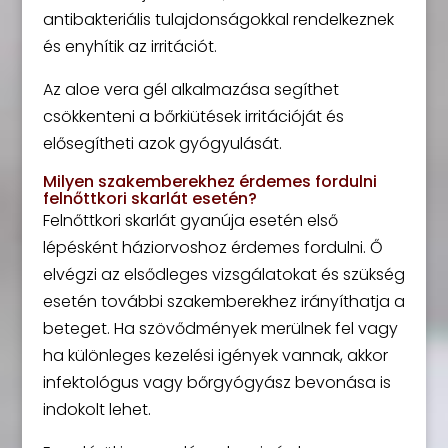
antibakteriális tulajdonságokkal rendelkeznek
és enyhítik az irritációt.
Az aloe vera gél alkalmazása segíthet
csökkenteni a bőrkiütések irritációját és
elősegítheti azok gyógyulását.
Milyen szakemberekhez érdemes fordulni
felnőttkori skarlát esetén?
Felnőttkori skarlát gyanúja esetén első
lépésként háziorvoshoz érdemes fordulni. Ő
elvégzi az elsődleges vizsgálatokat és szükség
esetén további szakemberekhez irányíthatja a
beteget. Ha szövődmények merülnek fel vagy
ha különleges kezelési igények vannak, akkor
infektológus vagy bőrgyógyász bevonása is
indokolt lehet.