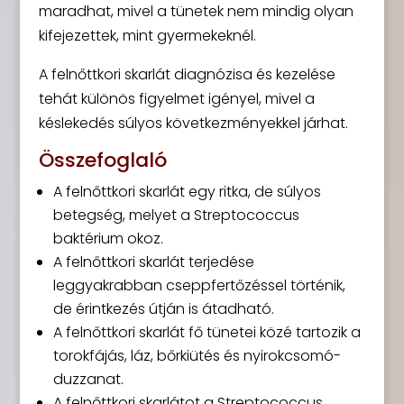
maradhat, mivel a tünetek nem mindig olyan
kifejezettek, mint gyermekeknél.
A felnőttkori skarlát diagnózisa és kezelése
tehát különös figyelmet igényel, mivel a
késlekedés súlyos következményekkel járhat.
Összefoglaló
A felnőttkori skarlát egy ritka, de súlyos
betegség, melyet a Streptococcus
baktérium okoz.
A felnőttkori skarlát terjedése
leggyakrabban cseppfertőzéssel történik,
de érintkezés útján is átadható.
A felnőttkori skarlát fő tünetei közé tartozik a
torokfájás, láz, bőrkiütés és nyirokcsomó-
duzzanat.
A felnőttkori skarlátot a Streptococcus