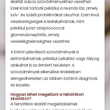
skarlát súlyos szövődményekhez vezethet.
Ezek közé tartozik például a reumás láz, amely
szív- és ízületi problémákat okozhat. Ezen kívül
vesebetegségek is kialakulhatnak, mint
például post-streptococcal
glomerulonephritis, amely
veseelégtelenséghez vezethet.
A bőrön jelentkező szövődmények is
előfordulhatnak; például cellulitisz vagy tályog
alakulhat ki az érintett területen. A
szövődmények elkerülése érdekében
elengedhetetlen az időben történő diagnózis
és kezelés.
Hogyan lehet megelőzni a felnőttkori
skarlátot?
A felnőttkori skarlát megelőzésének