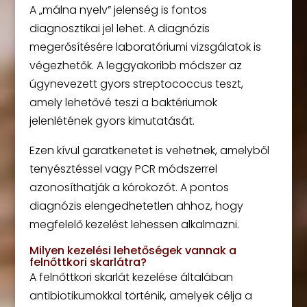
A „málna nyelv” jelenség is fontos
diagnosztikai jel lehet. A diagnózis
megerősítésére laboratóriumi vizsgálatok is
végezhetők. A leggyakoribb módszer az
úgynevezett gyors streptococcus teszt,
amely lehetővé teszi a baktériumok
jelenlétének gyors kimutatását.
Ezen kívül garatkenetet is vehetnek, amelyből
tenyésztéssel vagy PCR módszerrel
azonosíthatják a kórokozót. A pontos
diagnózis elengedhetetlen ahhoz, hogy
megfelelő kezelést lehessen alkalmazni.
Milyen kezelési lehetőségek vannak a
felnőttkori skarlátra?
A felnőttkori skarlát kezelése általában
antibiotikumokkal történik, amelyek célja a