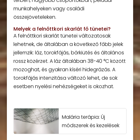
térben, nagyobb csoportokban, például
munkahelyeken vagy családi
összejöveteleken.
Melyek a felnőttkori skarlát fő tünetei?
A felnőttkori skarlát tünetei változatosak
lehetnek, de általában a következő főbb jelek
jellemzik: láz, torokfájás, bőrkiütés és általános
rossz közérzet. A láz általában 38-40 °C között
mozoghat, és gyakran kíséri hidegrázás. A
torokfájás intenzitása változó lehet, de sok
esetben nyelési nehézségeket is okozhat.
Malária terápia: Új
módszerek és kezelések