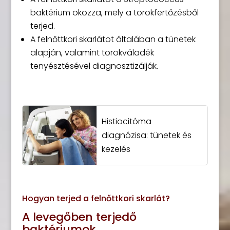
baktérium okozza, mely a torokfertőzésből
terjed.
A felnőttkori skarlátot általában a tünetek
alapján, valamint torokváladék
tenyésztésével diagnosztizálják.
Histiocitóma
diagnózisa: tünetek és
kezelés
Hogyan terjed a felnőttkori skarlát?
A levegőben terjedő
baktériumok