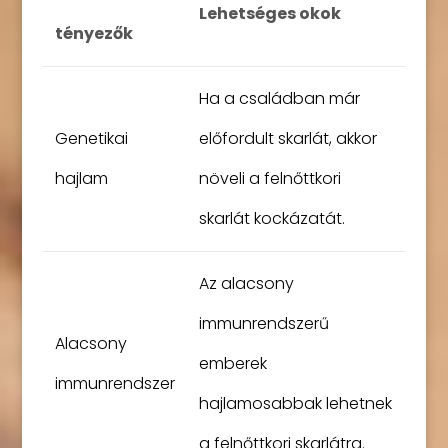
Lehetséges okok
tényezők
Ha a családban már
Genetikai
előfordult skarlát, akkor
hajlam
növeli a felnőttkori
skarlát kockázatát.
Az alacsony
immunrendszerű
Alacsony
emberek
immunrendszer
hajlamosabbak lehetnek
a felnőttkori skarlátra.