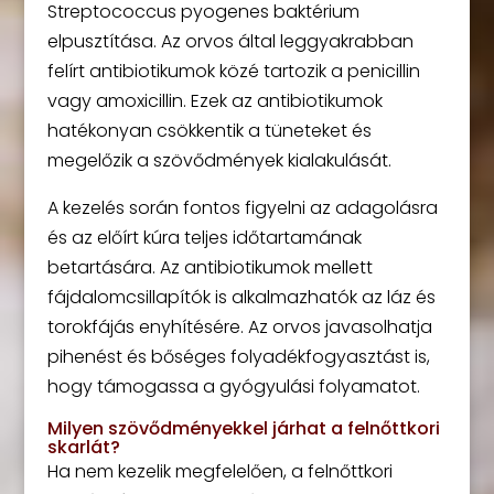
Streptococcus pyogenes baktérium
elpusztítása. Az orvos által leggyakrabban
felírt antibiotikumok közé tartozik a penicillin
vagy amoxicillin. Ezek az antibiotikumok
hatékonyan csökkentik a tüneteket és
megelőzik a szövődmények kialakulását.
A kezelés során fontos figyelni az adagolásra
és az előírt kúra teljes időtartamának
betartására. Az antibiotikumok mellett
fájdalomcsillapítók is alkalmazhatók az láz és
torokfájás enyhítésére. Az orvos javasolhatja
pihenést és bőséges folyadékfogyasztást is,
hogy támogassa a gyógyulási folyamatot.
Milyen szövődményekkel járhat a felnőttkori
skarlát?
Ha nem kezelik megfelelően, a felnőttkori