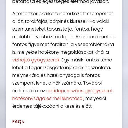
betartása és egészséges életmód javasolt.
A felnőttkori skarlát tünetei között szerepelhet
a láz, torokfájás, bőrpír és kiütések. Ha valaki
ezen tüneteket tapasztalja, fontos, hogy
mielőbb orvoshoz forduljon. Azonban emellett
fontos figyelmet fordítani a veseproblémákra
is, melyekre hatékony megoldásokat kínál a
vízhajtó gyógyszerek
. Egy másik fontos téma
lehet a fogamzásgátló injekciók használata,
melynek ára és hatékonysága is fontos
szempont lehet a nők számára. További
érdekes cikk az
antidepresszáns gyógyszerek
hatékonysága és mellékhatásai
, melyekről
érdemes tájékozódni a kezelés előtt.
FAQs