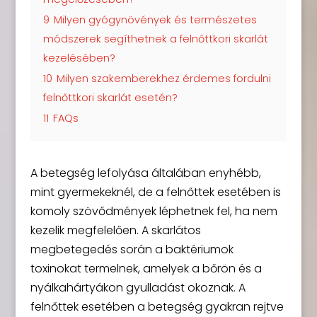
9
Milyen gyógynövények és természetes
módszerek segíthetnek a felnőttkori skarlát
kezelésében?
10
Milyen szakemberekhez érdemes fordulni
felnőttkori skarlát esetén?
11
FAQs
A betegség lefolyása általában enyhébb,
mint gyermekeknél, de a felnőttek esetében is
komoly szövődmények léphetnek fel, ha nem
kezelik megfelelően. A skarlátos
megbetegedés során a baktériumok
toxinokat termelnek, amelyek a bőrön és a
nyálkahártyákon gyulladást okoznak. A
felnőttek esetében a betegség gyakran rejtve