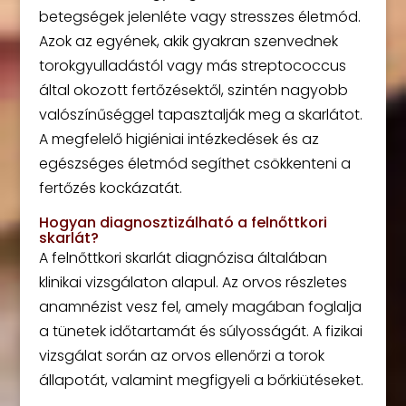
betegségek jelenléte vagy stresszes életmód.
Azok az egyének, akik gyakran szenvednek
torokgyulladástól vagy más streptococcus
által okozott fertőzésektől, szintén nagyobb
valószínűséggel tapasztalják meg a skarlátot.
A megfelelő higiéniai intézkedések és az
egészséges életmód segíthet csökkenteni a
fertőzés kockázatát.
Hogyan diagnosztizálható a felnőttkori
skarlát?
A felnőttkori skarlát diagnózisa általában
klinikai vizsgálaton alapul. Az orvos részletes
anamnézist vesz fel, amely magában foglalja
a tünetek időtartamát és súlyosságát. A fizikai
vizsgálat során az orvos ellenőrzi a torok
állapotát, valamint megfigyeli a bőrkiütéseket.