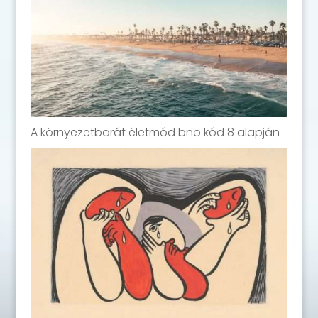
A környezetbarát életmód bno kód 8 alapján