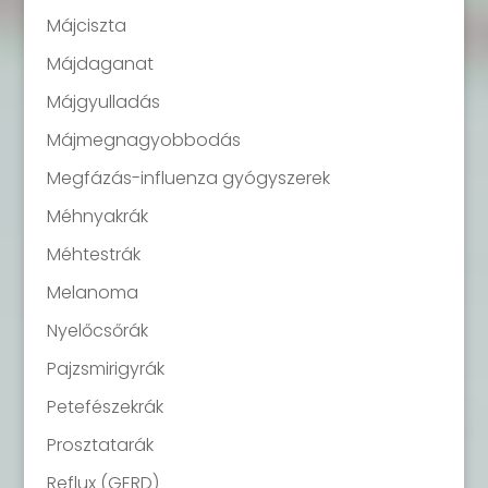
Májciszta
Májdaganat
Májgyulladás
Májmegnagyobbodás
Megfázás-influenza gyógyszerek
Méhnyakrák
Méhtestrák
Melanoma
Nyelőcsőrák
Pajzsmirigyrák
Petefészekrák
Prosztatarák
Reflux (GERD)