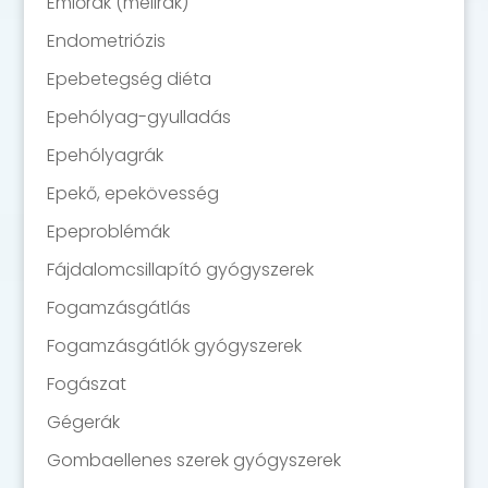
Emlőrák (mellrák)
Endometriózis
Epebetegség diéta
Epehólyag-gyulladás
Epehólyagrák
Epekő, epekövesség
Epeproblémák
Fájdalomcsillapító gyógyszerek
Fogamzásgátlás
Fogamzásgátlók gyógyszerek
Fogászat
Gégerák
Gombaellenes szerek gyógyszerek