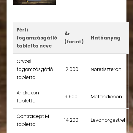
Férfi
Ár
fogamzásgátló
Hatóanyag
(forint)
tabletta neve
Orvosi
fogamzásgátló
12 000
Noretiszteron
tabletta
Androxon
9 500
Metandienon
tabletta
Contracept M
14 200
Levonorgestrel
tabletta