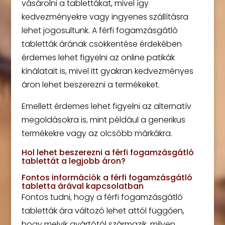
vásárolni a tablettákat, mivel így
kedvezményekre vagy ingyenes szállításra
lehet jogosultunk. A férfi fogamzásgátló
tabletták árának csökkentése érdekében
érdemes lehet figyelni az online patikák
kínálatait is, mivel itt gyakran kedvezményes
áron lehet beszerezni a termékeket.
Emellett érdemes lehet figyelni az alternatív
megoldásokra is, mint például a generikus
termékekre vagy az olcsóbb márkákra.
Hol lehet beszerezni a férfi fogamzásgátló
tablettát a legjobb áron?
Fontos információk a férfi fogamzásgátló
tabletta árával kapcsolatban
Fontos tudni, hogy a férfi fogamzásgátló
tabletták ára változó lehet attól függően,
hogy melyik gyártótól származik, milyen