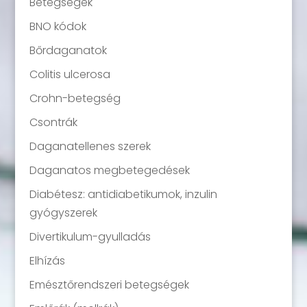
Betegségek
BNO kódok
Bőrdaganatok
Colitis ulcerosa
Crohn-betegség
Csontrák
Daganatellenes szerek
Daganatos megbetegedések
Diabétesz: antidiabetikumok, inzulin
gyógyszerek
Divertikulum-gyulladás
Elhízás
Emésztőrendszeri betegségek