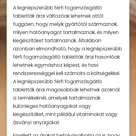
A legnépszerűbb férfi fogamzásgátló
tabletták árai változóak lehetnek attól
függően, hogy melyik gyártótól származnak,
milyen hatóanyagot tartalmaznak, és milyen
kiegészítőket tartalmaznak. Általában
azonban elmondható, hogy a legnépszerűbb
férfi fogamzásgátló tabletták árai hasonlóak
lehetnek egymáshoz képest, és havi
rendszerességgel kell számolni a költségekkel.
A legnépszerűbb férfi fogamzásgátló
tabletták árai magasabbak lehetnek azoknál
a termékeknél, amelyek tartalmaznak
különleges hatóanyagokat vagy
kiegészítőket, mint például vitaminokat vagy
ásványi anyagokat.
Emellett az árakat befolyásolhatja az is, hogy