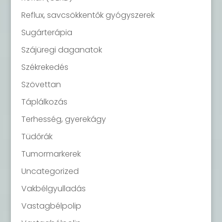
Reflux, savcsökkentők gyógyszerek
Sugárterápia
Szájüregi daganatok
Székrekedés
Szövettan
Táplálkozás
Terhesség, gyerekágy
Tüdőrák
Tumormarkerek
Uncategorized
Vakbélgyulladás
Vastagbélpolip