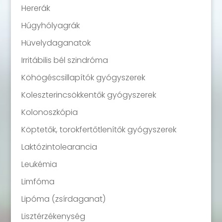
Hererák
Húgyhólyagrák
Hüvelydaganatok
Irritábilis bél szindróma
Köhögéscsillapítók gyógyszerek
Koleszterincsökkentők gyógyszerek
Kolonoszkópia
Köptetők, torokfertőtlenítők gyógyszerek
Laktózintolearancia
Leukémia
Limfóma
Lipóma (zsírdaganat)
Lisztérzékenység