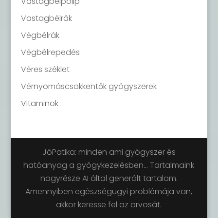
Vastagbélpolip
Vastagbélrák
Végbélrák
Végbélrepedés
Véres széklet
Vérnyomáscsökkentők gyógyszerek
Vitaminok
JóPatika: minden ami gyógyszer és
hatóanyag a gyógykezelésben... Tartalmaink
nagyrésze AI által generált tartalom.
Amennyiben egészségügyi problémája van,
akkor keresse fel az orvosát.