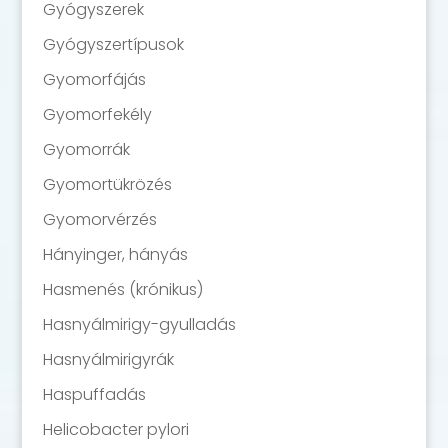
Gyógyszerek
Gyógyszertípusok
Gyomorfájás
Gyomorfekély
Gyomorrák
Gyomortükrözés
Gyomorvérzés
Hányinger, hányás
Hasmenés (krónikus)
Hasnyálmirigy-gyulladás
Hasnyálmirigyrák
Haspuffadás
Helicobacter pylori