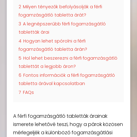
2
Milyen tényezők befolyásolják a férfi
fogamzásgátló tabletta árát?
3
A legnépszerűbb férfi fogamzásgátló
tabletták árai
4
Hogyan lehet spórolni a férfi
fogamzásgátló tabletta árán?
5
Hol lehet beszerezni a férfi fogamzásgátló
tablettát a legjobb áron?
6
Fontos információk a férfi fogamzásgátló
tabletta árával kapcsolatban
7
FAQs
A férfi fogamzásgátló tabletták árainak
ismerete lehetővé teszi, hogy a párok közösen
mérlegeljék a különböző fogamzásgátlási