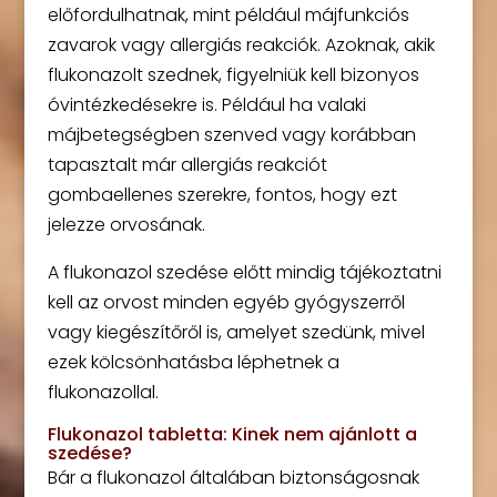
előfordulhatnak, mint például májfunkciós
zavarok vagy allergiás reakciók. Azoknak, akik
flukonazolt szednek, figyelniük kell bizonyos
óvintézkedésekre is. Például ha valaki
májbetegségben szenved vagy korábban
tapasztalt már allergiás reakciót
gombaellenes szerekre, fontos, hogy ezt
jelezze orvosának.
A flukonazol szedése előtt mindig tájékoztatni
kell az orvost minden egyéb gyógyszerről
vagy kiegészítőről is, amelyet szedünk, mivel
ezek kölcsönhatásba léphetnek a
flukonazollal.
Flukonazol tabletta: Kinek nem ajánlott a
szedése?
Bár a flukonazol általában biztonságosnak