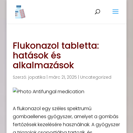
Flukonazol tabletta:
hatások és
alkalmazások
Szerző:
jopatika
|
márc 21, 2025
|
Uncategorized
A flukonazol egy széles spektrumú
gombaellenes gyógyszer, amelyet a gombás
fertőzések kezelésére használnak. A gyógyszer
a triazolok csoportjába tartozik, és