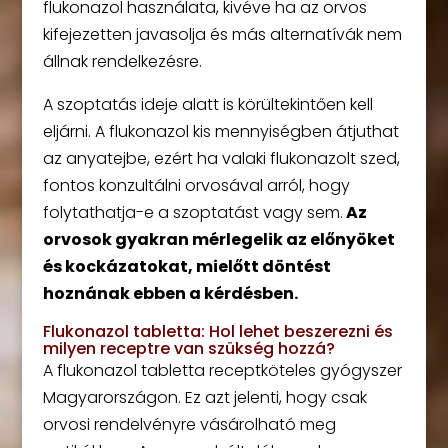
flukonazol használata, kivéve ha az orvos
kifejezetten javasolja és más alternatívák nem
állnak rendelkezésre.
A szoptatás ideje alatt is körültekintően kell
eljárni. A flukonazol kis mennyiségben átjuthat
az anyatejbe, ezért ha valaki flukonazolt szed,
fontos konzultálni orvosával arról, hogy
folytathatja-e a szoptatást vagy sem.
Az
orvosok gyakran mérlegelik az előnyöket
és kockázatokat, mielőtt döntést
hoznának ebben a kérdésben.
Flukonazol tabletta: Hol lehet beszerezni és
milyen receptre van szükség hozzá?
A flukonazol tabletta receptköteles gyógyszer
Magyarországon. Ez azt jelenti, hogy csak
orvosi rendelvényre vásárolható meg