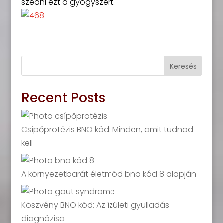
szedni ezt a gyógyszert.
Keresés
Recent Posts
Csípőprotézis BNO kód: Minden, amit tudnod
kell
A környezetbarát életmód bno kód 8 alapján
Köszvény BNO kód: Az ízületi gyulladás
diagnózisa