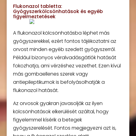
Flukonazol tabletta:
Gyógyszerkölcsönhatások és egyéb
figyelmeztetések
A flukonazol kölcsönhatásba léphet más
gyógyszerekkel, ezért fontos tájékoztatni az
orvost minden egyéb szedett gyógyszerről.
Például bizonyos véralvadásgátlók hatását
fokozhatja, ami vérzéshez vezethet. Ezen kívül
más gombaellenes szerek vagy
antiepileptikumok is befolyásolhatják a
flukonazol hatását.
Az orvosok gyakran javasolják az ilyen
kölcsönhatások elkerülését azáltal, hogy
figyelemmel kísérik a betegek
gyógyszerelését. Fontos megjegyezni azt is,