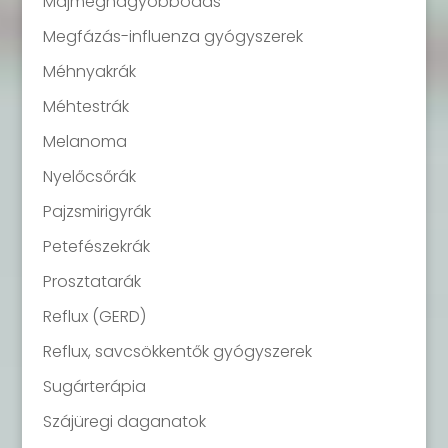
Májmegnagyobbodás
Megfázás-influenza gyógyszerek
Méhnyakrák
Méhtestrák
Melanoma
Nyelőcsőrák
Pajzsmirigyrák
Petefészekrák
Prosztatarák
Reflux (GERD)
Reflux, savcsökkentők gyógyszerek
Sugárterápia
Szájüregi daganatok