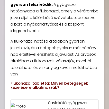
gyorsan felszívódik.
A gyógyszer
hatóanyaga a flukonazol, amely a véráramba
jutva eljut a különböző szövetekbe, beleértve
a bőrt, a nyálkahártyákat és a központi
idegrendszert is.
A flukonazol hatása általában gyorsan
jelentkezik, és a betegek gyakran már néhány
nap elteltével érezhetik a javulást. Az orvosok
általában a flukonazolt választják, mivel jól
tolerálható, és viszonylag kevés mellékhatása
van.
Flukonazol tabletta: Milyen betegségek
kezelésére alkalmazzák?
Savlekötő gyógyszer