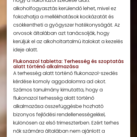
hogy a flukonazol szedése alatt
alkoholfogyasztás kerülendő lehet, mivel ez
fokozhatja a mellékhatások kockázatát és
csökkentheti a gyógyszer hatékonyságát. Az
orvosok általában azt tanácsolják, hogy
kerüljük el az alkoholtartalmú italokat a kezelés
ideje alatt.
Flukonazol tabletta: Terhesség és szoptatás
alatt történő alkalmazása
A terhesség alatt történő flukonazol-szedés
kérdése komoly aggodalomra ad okot.
Számos tanulmány kimutatta, hogy a
flukonazol terhesség alatt történő
alkalmazása összefüggésbe hozható
bizonyos fejlődési rendellenességekkel,
különösen az első trimeszterben. Ezért terhes
nők számára általában nem ajánlott a