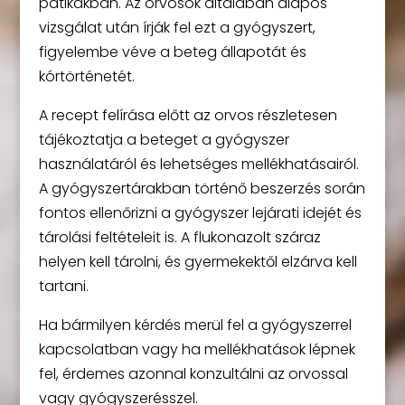
patikákban. Az orvosok általában alapos
vizsgálat után írják fel ezt a gyógyszert,
figyelembe véve a beteg állapotát és
kórtörténetét.
A recept felírása előtt az orvos részletesen
tájékoztatja a beteget a gyógyszer
használatáról és lehetséges mellékhatásairól.
A gyógyszertárakban történő beszerzés során
fontos ellenőrizni a gyógyszer lejárati idejét és
tárolási feltételeit is. A flukonazolt száraz
helyen kell tárolni, és gyermekektől elzárva kell
tartani.
Ha bármilyen kérdés merül fel a gyógyszerrel
kapcsolatban vagy ha mellékhatások lépnek
fel, érdemes azonnal konzultálni az orvossal
vagy gyógyszerésszel.