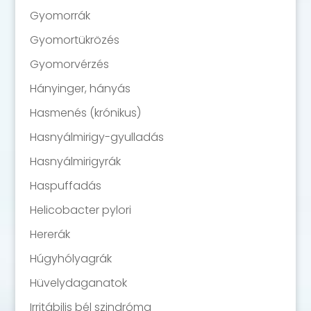
Gyomorrák
Gyomortükrözés
Gyomorvérzés
Hányinger, hányás
Hasmenés (krónikus)
Hasnyálmirigy-gyulladás
Hasnyálmirigyrák
Haspuffadás
Helicobacter pylori
Hererák
Húgyhólyagrák
Hüvelydaganatok
Irritábilis bél szindróma