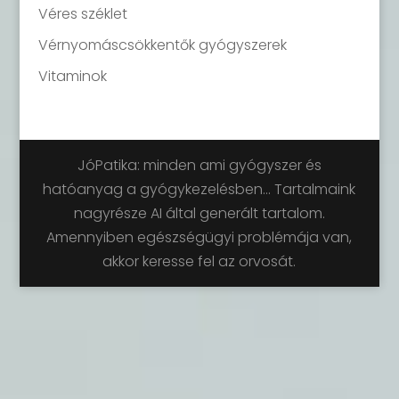
Véres széklet
Vérnyomáscsökkentők gyógyszerek
Vitaminok
JóPatika: minden ami gyógyszer és
hatóanyag a gyógykezelésben... Tartalmaink
nagyrésze AI által generált tartalom.
Amennyiben egészségügyi problémája van,
akkor keresse fel az orvosát.