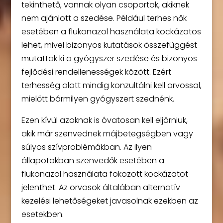
tekinthető, vannak olyan csoportok, akiknek
nem ajánlott a szedése. Például terhes nők
esetében a flukonazol használata kockázatos
lehet, mivel bizonyos kutatások összefüggést
mutattak ki a gyógyszer szedése és bizonyos
fejlődési rendellenességek között. Ezért
terhesség alatt mindig konzultálni kell orvossal,
mielőtt bármilyen gyógyszert szednénk.
Ezen kívül azoknak is óvatosan kell eljárniuk,
akik már szenvednek májbetegségben vagy
súlyos szívproblémákban. Az ilyen
állapotokban szenvedők esetében a
flukonazol használata fokozott kockázatot
jelenthet. Az orvosok általában alternatív
kezelési lehetőségeket javasolnak ezekben az
esetekben.