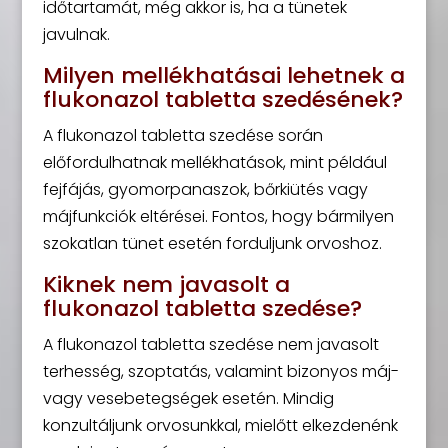
időtartamát, még akkor is, ha a tünetek
javulnak.
Milyen mellékhatásai lehetnek a
flukonazol tabletta szedésének?
A flukonazol tabletta szedése során
előfordulhatnak mellékhatások, mint például
fejfájás, gyomorpanaszok, bőrkiütés vagy
májfunkciók eltérései. Fontos, hogy bármilyen
szokatlan tünet esetén forduljunk orvoshoz.
Kiknek nem javasolt a
flukonazol tabletta szedése?
A flukonazol tabletta szedése nem javasolt
terhesség, szoptatás, valamint bizonyos máj-
vagy vesebetegségek esetén. Mindig
konzultáljunk orvosunkkal, mielőtt elkezdenénk