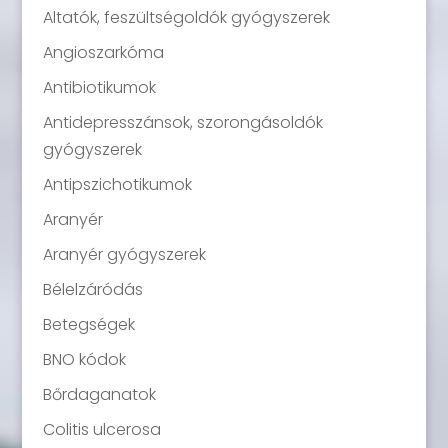
Altatók, feszültségoldók gyógyszerek
Angioszarkóma
Antibiotikumok
Antidepresszánsok, szorongásoldók
gyógyszerek
Antipszichotikumok
Aranyér
Aranyér gyógyszerek
Bélelzáródás
Betegségek
BNO kódok
Bőrdaganatok
Colitis ulcerosa