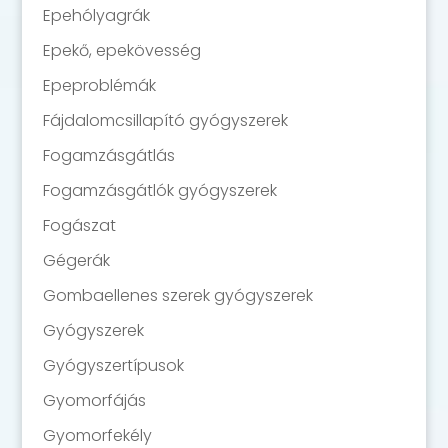
Epehólyagrák
Epekő, epekövesség
Epeproblémák
Fájdalomcsillapító gyógyszerek
Fogamzásgátlás
Fogamzásgátlók gyógyszerek
Fogászat
Gégerák
Gombaellenes szerek gyógyszerek
Gyógyszerek
Gyógyszertípusok
Gyomorfájás
Gyomorfekély