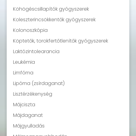
Köhögéscsillapítók gyógyszerek
Koleszterincsökkentők gyógyszerek
Kolonoszkópia
Köptetők, torokfertőtlenítők gyógyszerek
Laktózintolearancia
Leukémia
Limfóma
Lipóma (zsírdaganat)
Lisztérzékenység
Májciszta
Májdaganat
Májgyulladás