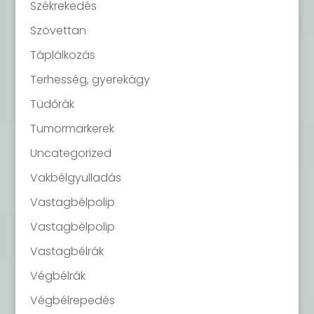
Székrekedés
Szövettan
Táplálkozás
Terhesség, gyerekágy
Tüdőrák
Tumormarkerek
Uncategorized
Vakbélgyulladás
Vastagbélpolip
Vastagbélpolip
Vastagbélrák
Végbélrák
Végbélrepedés