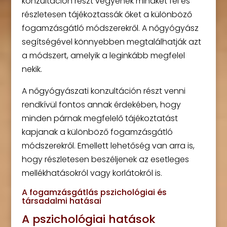
konzultáción részt vegyenek mindkét fél és
részletesen tájékoztassák őket a különböző
fogamzásgátló módszerekről. A nőgyógyász
segítségével könnyebben megtalálhatják azt
a módszert, amelyik a leginkább megfelel
nekik.
A nőgyógyászati konzultáción részt venni
rendkívül fontos annak érdekében, hogy
minden párnak megfelelő tájékoztatást
kapjanak a különböző fogamzásgátló
módszerekről. Emellett lehetőség van arra is,
hogy részletesen beszéljenek az esetleges
mellékhatásokról vagy korlátokról is.
A fogamzásgátlás pszichológiai és
társadalmi hatásai
A pszichológiai hatások