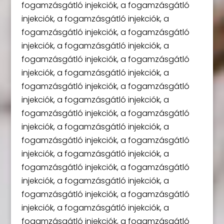
fogamzásgátló injekciók, a fogamzásgátló
injekciók, a fogamzásgátló injekciók, a
fogamzásgátló injekciók, a fogamzásgátló
injekciók, a fogamzásgátló injekciók, a
fogamzásgátló injekciók, a fogamzásgátló
injekciók, a fogamzásgátló injekciók, a
fogamzásgátló injekciók, a fogamzásgátló
injekciók, a fogamzásgátló injekciók, a
fogamzásgátló injekciók, a fogamzásgátló
injekciók, a fogamzásgátló injekciók, a
fogamzásgátló injekciók, a fogamzásgátló
injekciók, a fogamzásgátló injekciók, a
fogamzásgátló injekciók, a fogamzásgátló
injekciók, a fogamzásgátló injekciók, a
fogamzásgátló injekciók, a fogamzásgátló
injekciók, a fogamzásgátló injekciók, a
fogamzásgátló injekciók, a fogamzásgátló