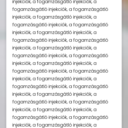
injekciók, a fogamzásgátló injekciók, a
fogamzásgátló injekciók, a fogamzásgátló
injekciók, a fogamzásgátló injekciók, a
fogamzásgátló injekciók, a fogamzásgátló
injekciók, a fogamzásgátló injekciók, a
fogamzásgátló injekciók, a fogamzásgátló
injekciók, a fogamzásgátló injekciók, a
fogamzásgátló injekciók, a fogamzásgátló
injekciók, a fogamzásgátló injekciók, a
fogamzásgátló injekciók, a fogamzásgátló
injekciók, a fogamzásgátló injekciók, a
fogamzásgátló injekciók, a fogamzásgátló
injekciók, a fogamzásgátló injekciók, a
fogamzásgátló injekciók, a fogamzásgátló
injekciók, a fogamzásgátló injekciók, a
fogamzásgátló injekciók, a fogamzásgátló
injekciók, a fogamzásgátló injekciók, a