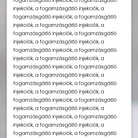
fogamzásgátló injekciók, a fogamzásgátló
injekciók, a fogamzásgátló injekciók, a
fogamzásgátló injekciók, a fogamzásgátló
injekciók, a fogamzásgátló injekciók, a
fogamzásgátló injekciók, a fogamzásgátló
injekciók, a fogamzásgátló injekciók, a
fogamzásgátló injekciók, a fogamzásgátló
injekciók, a fogamzásgátló injekciók, a
fogamzásgátló injekciók, a fogamzásgátló
injekciók, a fogamzásgátló injekciók, a
fogamzásgátló injekciók, a fogamzásgátló
injekciók, a fogamzásgátló injekciók, a
fogamzásgátló injekciók, a fogamzásgátló
injekciók, a fogamzásgátló injekciók, a
fogamzásgátló injekciók, a fogamzásgátló
injekciók, a fogamzásgátló injekciók, a
fogamzásgátló injekciók, a fogamzásgátló