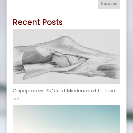
Keresés
Recent Posts
Csípőprotézis BNO kód: Minden, amit tudnod
kell