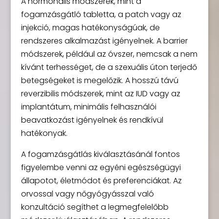
A hormonális módszerek, mint a
fogamzásgátló tabletta, a patch vagy az
injekció, magas hatékonyságúak, de
rendszeres alkalmazást igényelnek. A barrier
módszerek, például az óvszer, nemcsak a nem
kívánt terhességet, de a szexuális úton terjedő
betegségeket is megelőzik. A hosszú távú
reverzibilis módszerek, mint az IUD vagy az
implantátum, minimális felhasználói
beavatkozást igényelnek és rendkívül
hatékonyak.
A fogamzásgátlás kiválasztásánál fontos
figyelembe venni az egyéni egészségügyi
állapotot, életmódot és preferenciákat. Az
orvossal vagy nőgyógyásszal való
konzultáció segíthet a legmegfelelőbb