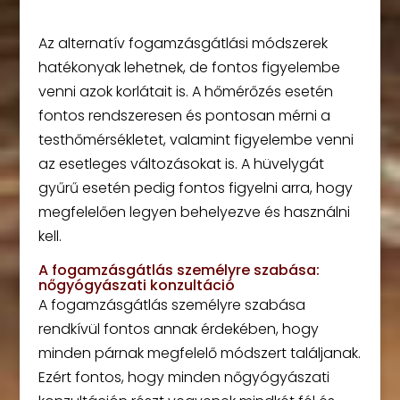
Az alternatív fogamzásgátlási módszerek
hatékonyak lehetnek, de fontos figyelembe
venni azok korlátait is. A hőmérőzés esetén
fontos rendszeresen és pontosan mérni a
testhőmérsékletet, valamint figyelembe venni
az esetleges változásokat is. A hüvelygát
gyűrű esetén pedig fontos figyelni arra, hogy
megfelelően legyen behelyezve és használni
kell.
A fogamzásgátlás személyre szabása:
nőgyógyászati konzultáció
A fogamzásgátlás személyre szabása
rendkívül fontos annak érdekében, hogy
minden párnak megfelelő módszert találjanak.
Ezért fontos, hogy minden nőgyógyászati