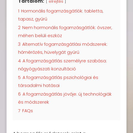
Tartalom:
elrejtés
1
Hormonális fogamzásgátlók: tabletta,
tapasz, gyűrű
2
Nem hormonális fogamzásgátlók: óvszer,
méhen belüli eszköz
3
Alternatív fogamzásgátlási módszerek:
hőmérőzés, hüvelygát gyűrű
4
A fogamzásgátlás személyre szabása:
nőgyógyászati konzultáció
5
A fogamzásgátlás pszichológiai és
társadalmi hatásai
6
A fogamzásgátlás jövője: új technológiák
és módszerek
7
FAQs