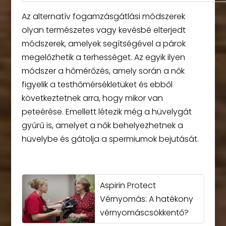
Az alternatív fogamzásgátlási módszerek
olyan természetes vagy kevésbé elterjedt
módszerek, amelyek segítségével a párok
megelőzhetik a terhességet. Az egyik ilyen
módszer a hőmérőzés, amely során a nők
figyelik a testhőmérsékletüket és ebből
következtetnek arra, hogy mikor van
peteérése. Emellett létezik még a hüvelygát
gyűrű is, amelyet a nők behelyezhetnek a
hüvelybe és gátolja a spermiumok bejutását.
Aspirin Protect
Vérnyomás: A hatékony
vérnyomáscsökkentő?