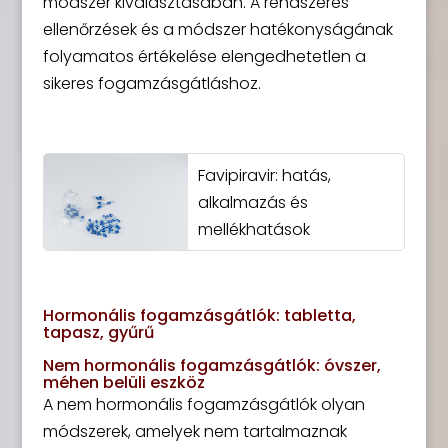
módszer kiválasztásában. A rendszeres
ellenőrzések és a módszer hatékonyságának
folyamatos értékelése elengedhetetlen a
sikeres fogamzásgátláshoz.
Favipiravir: hatás,
alkalmazás és
mellékhatások
Hormonális fogamzásgátlók: tabletta,
tapasz, gyűrű
Nem hormonális fogamzásgátlók: óvszer,
méhen belüli eszköz
A nem hormonális fogamzásgátlók olyan
módszerek, amelyek nem tartalmaznak