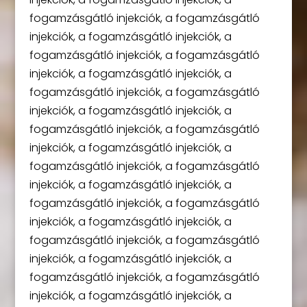
fogamzásgátló injekciók, a fogamzásgátló
injekciók, a fogamzásgátló injekciók, a
fogamzásgátló injekciók, a fogamzásgátló
injekciók, a fogamzásgátló injekciók, a
fogamzásgátló injekciók, a fogamzásgátló
injekciók, a fogamzásgátló injekciók, a
fogamzásgátló injekciók, a fogamzásgátló
injekciók, a fogamzásgátló injekciók, a
fogamzásgátló injekciók, a fogamzásgátló
injekciók, a fogamzásgátló injekciók, a
fogamzásgátló injekciók, a fogamzásgátló
injekciók, a fogamzásgátló injekciók, a
fogamzásgátló injekciók, a fogamzásgátló
injekciók, a fogamzásgátló injekciók, a
fogamzásgátló injekciók, a fogamzásgátló
injekciók, a fogamzásgátló injekciók, a