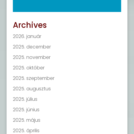
Archives
2026. január
2025. december
2025. november
2025. október
2025. szeptember
2025. augusztus
2025. július
2025. június
2025. május
2025. április