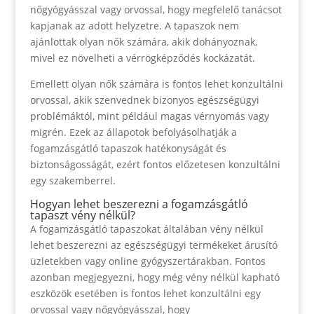
nőgyógyásszal vagy orvossal, hogy megfelelő tanácsot
kapjanak az adott helyzetre. A tapaszok nem
ajánlottak olyan nők számára, akik dohányoznak,
mivel ez növelheti a vérrögképződés kockázatát.
Emellett olyan nők számára is fontos lehet konzultálni
orvossal, akik szenvednek bizonyos egészségügyi
problémáktól, mint például magas vérnyomás vagy
migrén. Ezek az állapotok befolyásolhatják a
fogamzásgátló tapaszok hatékonyságát és
biztonságosságát, ezért fontos előzetesen konzultálni
egy szakemberrel.
Hogyan lehet beszerezni a fogamzásgátló
tapaszt vény nélkül?
A fogamzásgátló tapaszokat általában vény nélkül
lehet beszerezni az egészségügyi termékeket árusító
üzletekben vagy online gyógyszertárakban. Fontos
azonban megjegyezni, hogy még vény nélkül kapható
eszközök esetében is fontos lehet konzultálni egy
orvossal vagy nőgyógyásszal, hogy