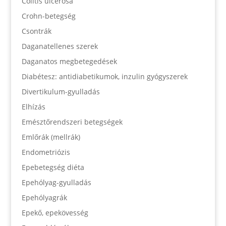
Colitis ulcerosa
Crohn-betegség
Csontrák
Daganatellenes szerek
Daganatos megbetegedések
Diabétesz: antidiabetikumok, inzulin gyógyszerek
Divertikulum-gyulladás
Elhízás
Emésztőrendszeri betegségek
Emlőrák (mellrák)
Endometriózis
Epebetegség diéta
Epehólyag-gyulladás
Epehólyagrák
Epekő, epekövesség