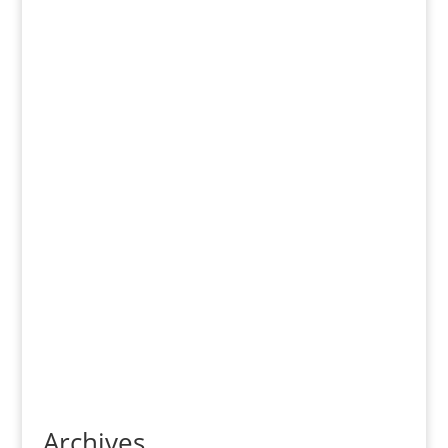
Archives