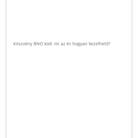
Köszvény BNO kód: mi az és hogyan kezelhető?