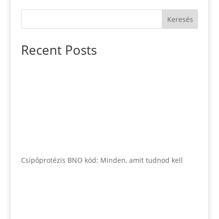
Keresés
Recent Posts
Csípőprotézis BNO kód: Minden, amit tudnod kell