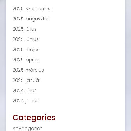
2025. szeptember
2025. augusztus
2025. július
2025. június
2025. május
2025. április
2025. március
2025. január
2024. július
2024. június
Categories
Agydaganat