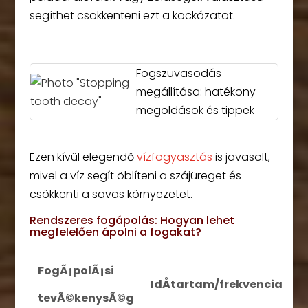
segíthet csökkenteni ezt a kockázatot.
Fogszuvasodás
megállítása: hatékony
megoldások és tippek
Ezen kívül elegendő
vízfogyasztás
is javasolt,
mivel a víz segít öblíteni a szájüreget és
csökkenti a savas környezetet.
Rendszeres fogápolás: Hogyan lehet
megfelelően ápolni a fogakat?
FogÃ¡polÃ¡si
IdÅtartam/frekvencia
tevÃ©kenysÃ©g