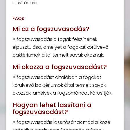
lassítására.
FAQs
Mi az a fogszuvasodás?
A fogszuvasodás a fogak felszínének
elpusztulása, amelyet a fogakat körülvevő
baktériumok által termelt savak okoznak.
Mi okozza a fogszuvasodást?
A fogszuvasodást általában a fogakat
körülvevő baktériumok által termelt savak
okozzák, amelyek a fogzománcot károsítják.
Hogyan lehet lassítani a
fogszuvasodást?
A fogszuvasodás lassításának módjai közé