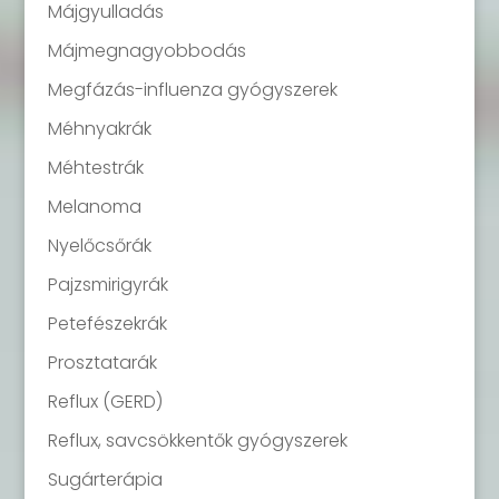
Májgyulladás
Májmegnagyobbodás
Megfázás-influenza gyógyszerek
Méhnyakrák
Méhtestrák
Melanoma
Nyelőcsőrák
Pajzsmirigyrák
Petefészekrák
Prosztatarák
Reflux (GERD)
Reflux, savcsökkentők gyógyszerek
Sugárterápia