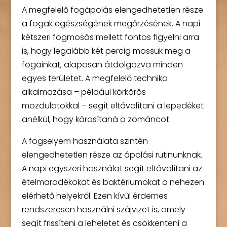
A megfelelő fogápolás elengedhetetlen része
a fogak egészségének megőrzésének. A napi
kétszeri fogmosás mellett fontos figyelni arra
is, hogy legalább két percig mossuk meg a
fogainkat, alaposan átdolgozva minden
egyes területet. A megfelelő technika
alkalmazása – például körkörös
mozdulatokkal – segít eltávolítani a lepedéket
anélkül, hogy károsítaná a zománcot.
A fogselyem használata szintén
elengedhetetlen része az ápolási rutinunknak.
A napi egyszeri használat segít eltávolítani az
ételmaradékokat és baktériumokat a nehezen
elérhető helyekről. Ezen kívül érdemes
rendszeresen használni szájvizet is, amely
segít frissíteni a leheletet és csökkenteni a