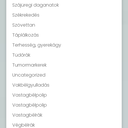
Szájüregi daganatok
Székrekedés
Szövettan
Táplálkozás
Terhesség, gyerekágy
Tüdőrák
Tumormarkerek
Uncategorized
Vakbélgyulladás
Vastagbélpolip
Vastagbélpolip
Vastagbélrák
Végbélrák