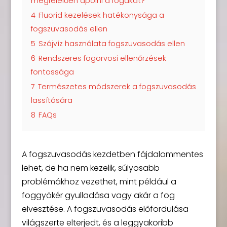
megfelelően ápolni a fogakat?
4
Fluorid kezelések hatékonysága a
fogszuvasodás ellen
5
Szájvíz használata fogszuvasodás ellen
6
Rendszeres fogorvosi ellenőrzések
fontossága
7
Természetes módszerek a fogszuvasodás
lassítására
8
FAQs
A fogszuvasodás kezdetben fájdalommentes
lehet, de ha nem kezelik, súlyosabb
problémákhoz vezethet, mint például a
foggyökér gyulladása vagy akár a fog
elvesztése. A fogszuvasodás előfordulása
világszerte elterjedt, és a leggyakoribb