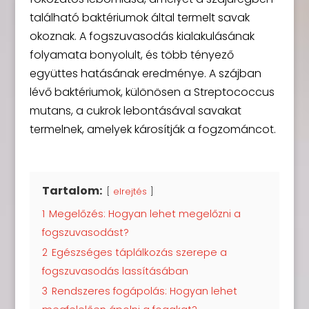
található baktériumok által termelt savak
okoznak. A fogszuvasodás kialakulásának
folyamata bonyolult, és több tényező
együttes hatásának eredménye. A szájban
lévő baktériumok, különösen a Streptococcus
mutans, a cukrok lebontásával savakat
termelnek, amelyek károsítják a fogzománcot.
Tartalom:
elrejtés
1
Megelőzés: Hogyan lehet megelőzni a
fogszuvasodást?
2
Egészséges táplálkozás szerepe a
fogszuvasodás lassításában
3
Rendszeres fogápolás: Hogyan lehet