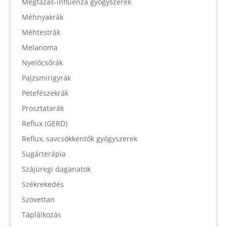
Megfázás-influenza gyógyszerek
Méhnyakrák
Méhtestrák
Melanoma
Nyelőcsőrák
Pajzsmirigyrák
Petefészekrák
Prosztatarák
Reflux (GERD)
Reflux, savcsökkentők gyógyszerek
Sugárterápia
Szájüregi daganatok
Székrekedés
Szövettan
Táplálkozás