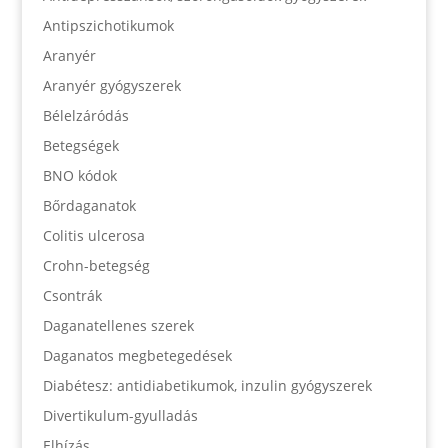
Antipszichotikumok
Aranyér
Aranyér gyógyszerek
Bélelzáródás
Betegségek
BNO kódok
Bőrdaganatok
Colitis ulcerosa
Crohn-betegség
Csontrák
Daganatellenes szerek
Daganatos megbetegedések
Diabétesz: antidiabetikumok, inzulin gyógyszerek
Divertikulum-gyulladás
Elhízás