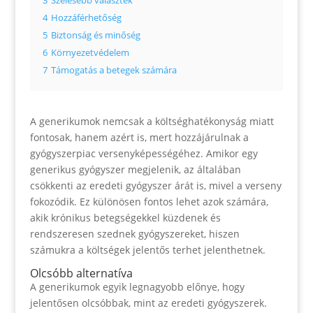
3
Szélesebb választék
4
Hozzáférhetőség
5
Biztonság és minőség
6
Környezetvédelem
7
Támogatás a betegek számára
A generikumok nemcsak a költséghatékonyság miatt
fontosak, hanem azért is, mert hozzájárulnak a
gyógyszerpiac versenyképességéhez. Amikor egy
generikus gyógyszer megjelenik, az általában
csökkenti az eredeti gyógyszer árát is, mivel a verseny
fokozódik. Ez különösen fontos lehet azok számára,
akik krónikus betegségekkel küzdenek és
rendszeresen szednek gyógyszereket, hiszen
számukra a költségek jelentős terhet jelenthetnek.
Olcsóbb alternatíva
A generikumok egyik legnagyobb előnye, hogy
jelentősen olcsóbbak, mint az eredeti gyógyszerek.