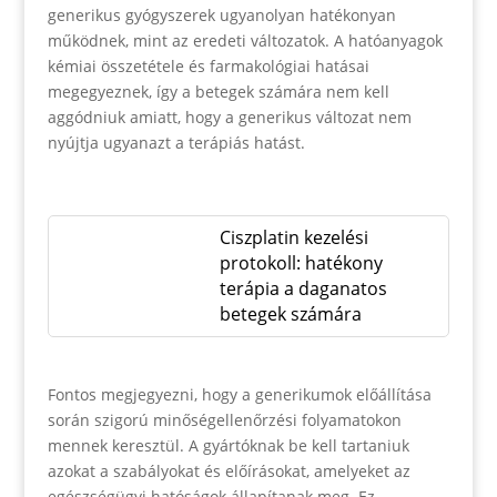
generikus gyógyszerek ugyanolyan hatékonyan
működnek, mint az eredeti változatok. A hatóanyagok
kémiai összetétele és farmakológiai hatásai
megegyeznek, így a betegek számára nem kell
aggódniuk amiatt, hogy a generikus változat nem
nyújtja ugyanazt a terápiás hatást.
Ciszplatin kezelési
protokoll: hatékony
terápia a daganatos
betegek számára
Fontos megjegyezni, hogy a generikumok előállítása
során szigorú minőségellenőrzési folyamatokon
mennek keresztül. A gyártóknak be kell tartaniuk
azokat a szabályokat és előírásokat, amelyeket az
egészségügyi hatóságok állapítanak meg. Ez