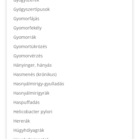
Gyógyszertípusok
Gyomorfájás
Gyomorfekély
Gyomorrák
Gyomortükrözés
Gyomorvérzés
Hányinger, hányás
Hasmenés (krónikus)
Hasnyálmirigy-gyulladás
Hasnyálmirigyrák
Haspuffadás
Helicobacter pylori
Hererák
Húgyhólyagrák