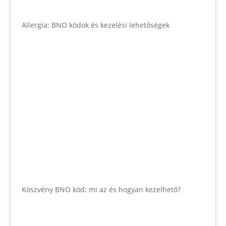
Allergia: BNO kódok és kezelési lehetőségek
Köszvény BNO kód: mi az és hogyan kezelhető?