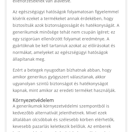
ellenőrzéseknek van alávetve.
Az egészségügyi hatóságok folyamatosan figyelemmel
kísérik ezeket a termékeket annak érdekében, hogy
biztosítsák azok biztonságosságát és hatékonyságát. A
generikumok minősége tehát nem csupán ígéret; ez
egy szigorúan ellenőrzött folyamat eredménye. A
gyártóknak be kell tartaniuk azokat az előírásokat és
normákat, amelyeket az egészségügyi hatóságok
állapítanak meg.
Ezért a betegek nyugodtan bízhatnak abban, hogy
amikor generikus gyógyszert választanak, akkor
ugyanolyan szintű biztonságot és hatékonyságot
kapnak, mint amikor az eredeti terméket használják.
Környezetvédelem
A generikumok környezetvédelmi szempontból is
kedvezőbb alternatívát jelenthetnek. Mivel ezek
általában olcsóbbak és szélesebb körben elérhetők,
kevesebb pazarlás keletkezik belőlük. Az emberek