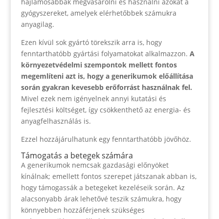
hajlamosabbak megvásárolni és használni azokat a
gyógyszereket, amelyek elérhetőbbek számukra
anyagilag.
Ezen kívül sok gyártó törekszik arra is, hogy
fenntarthatóbb gyártási folyamatokat alkalmazzon.
A
környezetvédelmi szempontok mellett fontos
megemlíteni azt is, hogy a generikumok előállítása
során gyakran kevesebb erőforrást használnak fel.
Mivel ezek nem igényelnek annyi kutatási és
fejlesztési költséget, így csökkenthető az energia- és
anyagfelhasználás is.
Ezzel hozzájárulhatunk egy fenntarthatóbb jövőhöz.
Támogatás a betegek számára
A generikumok nemcsak gazdasági előnyöket
kínálnak; emellett fontos szerepet játszanak abban is,
hogy támogassák a betegeket kezeléseik során. Az
alacsonyabb árak lehetővé teszik számukra, hogy
könnyebben hozzáférjenek szükséges