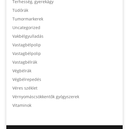
Terhesség, gyerekágy
Tüdőrák
Tumormarkerek
Uncategorized
Vakbélgyulladás
Vastagbélpolip
Vastagbélpolip
Vastagbélrák
Végbélrák
Végbélrepedés
Véres széklet
Vérnyomáscsökkentők gyógyszerek
Vitaminok