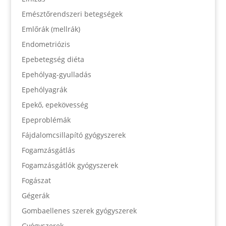
Emésztőrendszeri betegségek
Emlőrák (mellrák)
Endometriózis
Epebetegség diéta
Epehólyag-gyulladás
Epehólyagrák
Epekő, epekövesség
Epeproblémák
Fájdalomcsillapító gyógyszerek
Fogamzásgátlás
Fogamzásgátlók gyógyszerek
Fogászat
Gégerák
Gombaellenes szerek gyógyszerek
Gyógyszerek