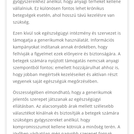
gyógyszereikhez anélkül, hogy anyagi terheket kellene
vállalniuk. Ez különösen fontos lehet krónikus
betegségek esetén, ahol hosszú távú kezelésre van
szükség.
Ezen kívül sok egészségügyi intézmény és szervezet is
támogatja a generikumok használatát. Információs
kampányokat indítanak annak érdekében, hogy
felhívják a figyelmet ezek előnyeire és biztonságára. A
betegek számára nyújtott támogatás nemcsak anyagi
szempontból fontos; emellett hozzájárulhat ahhoz is,
hogy jobban megértsék kezeléseiket és aktívan részt
vegyenek saját egészségük megőrzésében.
Összességében elmondható, hogy a generikumok
jelentős szerepet játszanak az egészségügyi
ellátásban. Az alacsonyabb árak mellett szélesebb
választékot kínálnak és biztosítják a betegek számára
szükséges gyógyszereket anélkül, hogy
kompromisszumot kellene kötniük a minőség terén. A
jövőben várhatóan még nagyobb szerepet fognak