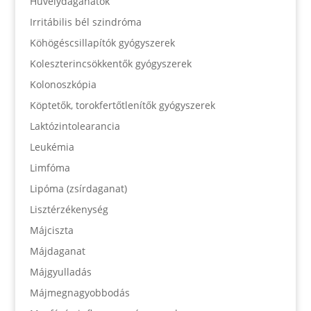
Hüvelydaganatok
Irritábilis bél szindróma
Köhögéscsillapítók gyógyszerek
Koleszterincsökkentők gyógyszerek
Kolonoszkópia
Köptetők, torokfertőtlenítők gyógyszerek
Laktózintolearancia
Leukémia
Limfóma
Lipóma (zsírdaganat)
Lisztérzékenység
Májciszta
Májdaganat
Májgyulladás
Májmegnagyobbodás