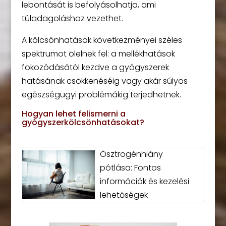
lebontását is befolyásolhatja, ami
túladagoláshoz vezethet.
A kölcsönhatások következményei széles
spektrumot ölelnek fel: a mellékhatások
fokozódásától kezdve a gyógyszerek
hatásának csökkenéséig vagy akár súlyos
egészségügyi problémákig terjedhetnek.
Hogyan lehet felismerni a
gyógyszerkölcsönhatásokat?
Ösztrogénhiány
pótlása: Fontos
információk és kezelési
lehetőségek