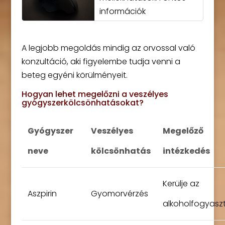
információk
A legjobb megoldás mindig az orvossal való
konzultáció, aki figyelembe tudja venni a
beteg egyéni körülményeit.
Hogyan lehet megelőzni a veszélyes
gyógyszerkölcsönhatásokat?
Gyógyszer
Veszélyes
Megelőző
neve
kölcsönhatás
intézkedés
Kerülje az
Aszpirin
Gyomorvérzés
alkoholfogyasz