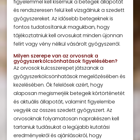
figyelemmel kell kísérniük a betegek állapotát
és rendszeresen felül kell vizsgálniuk a szedett
gyógyszereket. Az idősebb betegeknek is
fontos tudatosítaniuk magukban, hogy
tájékoztatniuk kell orvosukat minden újonnan
felírt vagy vény nélkül vásárolt gyógyszerről.
Milyen szerepe van az orvosnak a
gyógyszerkölcsönhatások figyelésében?
Az orvosok kulcsszerepet játszanak a
gyógyszerkölcsönhatások megelőzésében és
kezelésében. Ők felelősek azért, hogy
alaposan megismerjék betegeik kórtörténetét
és aktuális állapotát, valamint figyelembe
vegyék az összes szedett gyógyszert. Az
orvosoknak folyamatosan naprakészen kell
tartaniuk tudásukat a legújabb kutatási
eredményekről és ajánlásokról, hogy