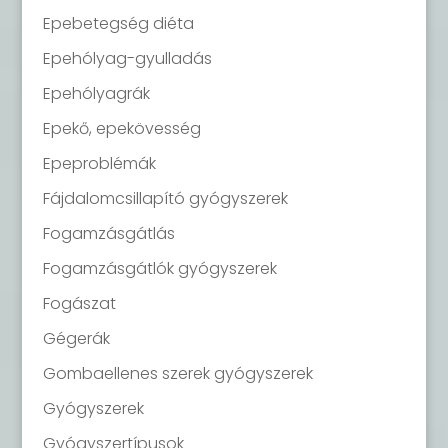
Epebetegség diéta
Epehólyag-gyulladás
Epehólyagrák
Epekő, epekövesség
Epeproblémák
Fájdalomcsillapító gyógyszerek
Fogamzásgátlás
Fogamzásgátlók gyógyszerek
Fogászat
Gégerák
Gombaellenes szerek gyógyszerek
Gyógyszerek
Gyógyszertípusok