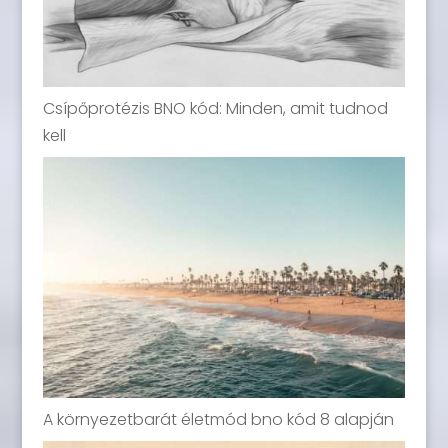
Csípőprotézis BNO kód: Minden, amit tudnod
kell
A környezetbarát életmód bno kód 8 alapján