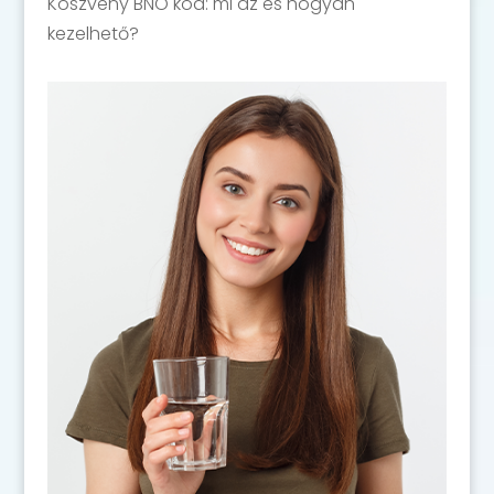
Köszvény BNO kód: mi az és hogyan
kezelhető?