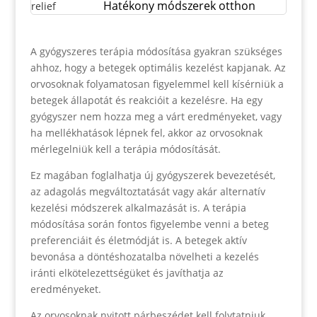
Hatékony módszerek otthon
A gyógyszeres terápia módosítása gyakran szükséges
ahhoz, hogy a betegek optimális kezelést kapjanak. Az
orvosoknak folyamatosan figyelemmel kell kísérniük a
betegek állapotát és reakcióit a kezelésre. Ha egy
gyógyszer nem hozza meg a várt eredményeket, vagy
ha mellékhatások lépnek fel, akkor az orvosoknak
mérlegelniük kell a terápia módosítását.
Ez magában foglalhatja új gyógyszerek bevezetését,
az adagolás megváltoztatását vagy akár alternatív
kezelési módszerek alkalmazását is. A terápia
módosítása során fontos figyelembe venni a beteg
preferenciáit és életmódját is. A betegek aktív
bevonása a döntéshozatalba növelheti a kezelés
iránti elkötelezettségüket és javíthatja az
eredményeket.
Az orvosoknak nyitott párbeszédet kell folytatniuk