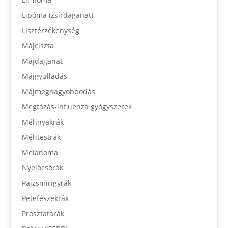
Lipóma (zsírdaganat)
Lisztérzékenység
Májciszta
Májdaganat
Májgyulladás
Májmegnagyobbodás
Megfázás-influenza gyógyszerek
Méhnyakrák
Méhtestrák
Melanoma
Nyelőcsőrák
Pajzsmirigyrák
Petefészekrák
Prosztatarák