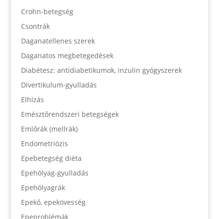
Crohn-betegség
Csontrák
Daganatellenes szerek
Daganatos megbetegedések
Diabétesz: antidiabetikumok, inzulin gyógyszerek
Divertikulum-gyulladás
Elhízás
Emésztőrendszeri betegségek
Emlőrák (mellrák)
Endometriózis
Epebetegség diéta
Epehólyag-gyulladás
Epehólyagrák
Epekő, epekövesség
Epeproblémák