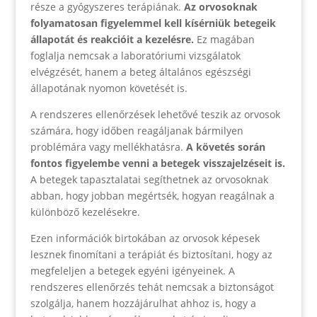
része a gyógyszeres terápiának.
Az orvosoknak
folyamatosan figyelemmel kell kísérniük betegeik
állapotát és reakcióit a kezelésre.
Ez magában
foglalja nemcsak a laboratóriumi vizsgálatok
elvégzését, hanem a beteg általános egészségi
állapotának nyomon követését is.
A rendszeres ellenőrzések lehetővé teszik az orvosok
számára, hogy időben reagáljanak bármilyen
problémára vagy mellékhatásra.
A követés során
fontos figyelembe venni a betegek visszajelzéseit is.
A betegek tapasztalatai segíthetnek az orvosoknak
abban, hogy jobban megértsék, hogyan reagálnak a
különböző kezelésekre.
Ezen információk birtokában az orvosok képesek
lesznek finomítani a terápiát és biztosítani, hogy az
megfeleljen a betegek egyéni igényeinek. A
rendszeres ellenőrzés tehát nemcsak a biztonságot
szolgálja, hanem hozzájárulhat ahhoz is, hogy a