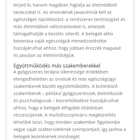
terjed ki, hanem magában foglalja az életmódbeli
tanácsokat is. Az orvosoknak javasolniuk kell az
egészséges táplálkozást, a rendszeres testmozgást és
más életmódbeli változtatásokat is, amelyek
támogathatják a kezelés sikerét. A betegek aktív
bevonása saját egészségük menedzselésébe
hozzájárulhat ahhoz, hogy jobban érezzék magukat
és javuljon az életminőségük.
Együttműködés más szakemberekkel
A gyógyszeres terápia sikeressége érdekében
elengedhetetlen az orvosok és más egészségügyi
szakemberek közötti együttműködés. A különböző
szakemberek – például gyógyszerészek, dietetikusok
és pszichológusok – közreműködése hozzájárulhat
ahhoz, hogy a betegek átfogóbb ellátásban
részesüljenek. A multidiszciplináris megközelítés
lehetővé teszi, hogy minden szakember figyelembe
vegye saját szakterületének szempontjait, így javítva a
betegek kezelésének minőségét.