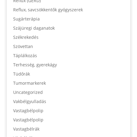
Reflux (GERD)
Reflux, savcsökkentők gyógyszerek
Sugárterápia
Szájüregi daganatok
Székrekedés
Szövettan
Táplálkozás
Terhesség, gyerekágy
Tüdőrák
Tumormarkerek
Uncategorized
Vakbélgyulladás
Vastagbélpolip
Vastagbélpolip
Vastagbélrák