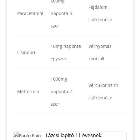
500mg
Fájdalom
Paracetamol
naponta 3-
csökkenése
szor
10mg naponta
Vérnyomás
Lisinopril
egyszer
kontroll
1000mg
Vércukor szint
Metformin
naponta 2-
csökkenése
szer
Lázcsillapító 11 évesnek: