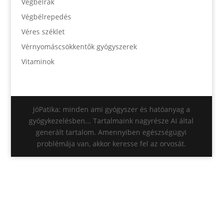
Végbélrák
Végbélrepedés
Véres széklet
Vérnyomáscsökkentők gyógyszerek
Vitaminok
JóPatika: minden ami gyógyszer és hatóanyag a
gyógykezelésben... Tartalmaink nagyrésze AI által
generált tartalom. Amennyiben egészségügyi
problémája van, akkor keresse fel az orvosát.