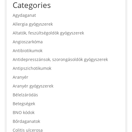
Categories
Agydaganat
Allergia gyógyszerek
Altatók, feszültségoldók gyógyszerek
Angioszarkóma
Antibiotikumok
Antidepresszánsok, szorongásoldók gyógyszerek
Antipszichotikumok
Aranyér
Aranyér gyógyszerek
Bélelzáródás
Betegségek
BNO kódok
Bőrdaganatok
Colitis ulcerosa