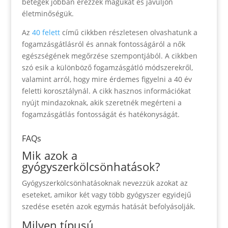
betegek jobban érezzék magukat és javuljon
életminőségük.
Az
40 felett
című cikkben részletesen olvashatunk a
fogamzásgátlásról és annak fontosságáról a nők
egészségének megőrzése szempontjából. A cikkben
szó esik a különböző fogamzásgátló módszerekről,
valamint arról, hogy mire érdemes figyelni a 40 év
feletti korosztálynál. A cikk hasznos információkat
nyújt mindazoknak, akik szeretnék megérteni a
fogamzásgátlás fontosságát és hatékonyságát.
FAQs
Mik azok a
gyógyszerkölcsönhatások?
Gyógyszerkölcsönhatásoknak nevezzük azokat az
eseteket, amikor két vagy több gyógyszer egyidejű
szedése esetén azok egymás hatását befolyásolják.
Milyen típusú