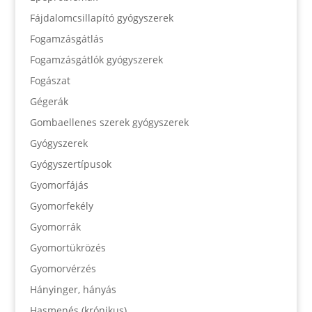
Fájdalomcsillapító gyógyszerek
Fogamzásgátlás
Fogamzásgátlók gyógyszerek
Fogászat
Gégerák
Gombaellenes szerek gyógyszerek
Gyógyszerek
Gyógyszertípusok
Gyomorfájás
Gyomorfekély
Gyomorrák
Gyomortükrözés
Gyomorvérzés
Hányinger, hányás
Hasmenés (krónikus)