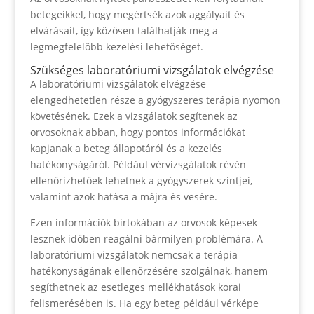
betegeikkel, hogy megértsék azok aggályait és
elvárásait, így közösen találhatják meg a
legmegfelelőbb kezelési lehetőséget.
Szükséges laboratóriumi vizsgálatok elvégzése
A laboratóriumi vizsgálatok elvégzése
elengedhetetlen része a gyógyszeres terápia nyomon
követésének. Ezek a vizsgálatok segítenek az
orvosoknak abban, hogy pontos információkat
kapjanak a beteg állapotáról és a kezelés
hatékonyságáról. Például vérvizsgálatok révén
ellenőrizhetőek lehetnek a gyógyszerek szintjei,
valamint azok hatása a májra és vesére.
Ezen információk birtokában az orvosok képesek
lesznek időben reagálni bármilyen problémára. A
laboratóriumi vizsgálatok nemcsak a terápia
hatékonyságának ellenőrzésére szolgálnak, hanem
segíthetnek az esetleges mellékhatások korai
felismerésében is. Ha egy beteg például vérképe