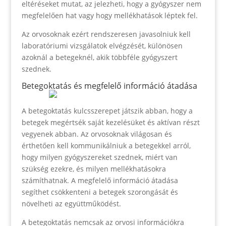
eltéréseket mutat, az jelezheti, hogy a gyógyszer nem
megfelelően hat vagy hogy mellékhatások léptek fel.
Az orvosoknak ezért rendszeresen javasolniuk kell
laboratóriumi vizsgálatok elvégzését, különösen
azoknál a betegeknél, akik többféle gyógyszert
szednek.
Betegoktatás és megfelelő információ átadása
A betegoktatás kulcsszerepet játszik abban, hogy a
betegek megértsék saját kezelésüket és aktívan részt
vegyenek abban. Az orvosoknak világosan és
érthetően kell kommunikálniuk a betegekkel arról,
hogy milyen gyógyszereket szednek, miért van
szükség ezekre, és milyen mellékhatásokra
számíthatnak. A megfelelő információ átadása
segíthet csökkenteni a betegek szorongását és
növelheti az együttműködést.
A betegoktatás nemcsak az orvosi információkra