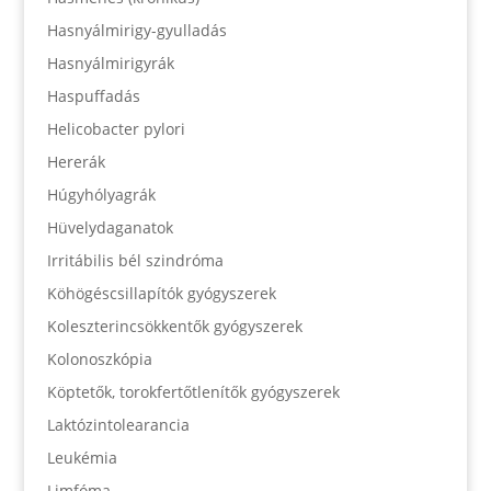
Hasnyálmirigy-gyulladás
Hasnyálmirigyrák
Haspuffadás
Helicobacter pylori
Hererák
Húgyhólyagrák
Hüvelydaganatok
Irritábilis bél szindróma
Köhögéscsillapítók gyógyszerek
Koleszterincsökkentők gyógyszerek
Kolonoszkópia
Köptetők, torokfertőtlenítők gyógyszerek
Laktózintolearancia
Leukémia
Limfóma