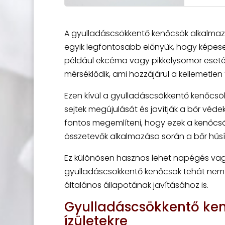
A gyulladáscsökkentő kenőcsök alkalmazá
egyik legfontosabb előnyük, hogy képes
például ekcéma vagy pikkelysömör esetén j
mérséklődik, ami hozzájárul a kellemetlen 
Ezen kívül a gyulladáscsökkentő kenőcsök
sejtek megújulását és javítják a bőr véd
fontos megemlíteni, hogy ezek a kenőcsök
összetevők alkalmazása során a bőr hűsí
Ez különösen hasznos lehet napégés vagy 
gyulladáscsökkentő kenőcsök tehát nem 
általános állapotának javításához is.
Gyulladáscsökkentő ken
ízületekre