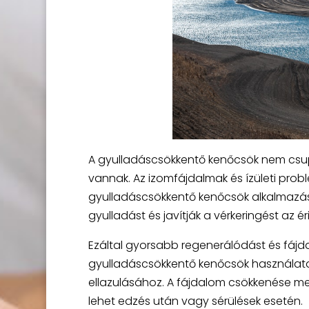
A gyulladáscsökkentő kenőcsök nem csupá
vannak. Az izomfájdalmak és ízületi prob
gyulladáscsökkentő kenőcsök alkalmazása
gyulladást és javítják a vérkeringést az éri
Ezáltal gyorsabb regenerálódást és fá
gyulladáscsökkentő kenőcsök használata 
ellazulásához. A fájdalom csökkenése mel
lehet edzés után vagy sérülések esetén.