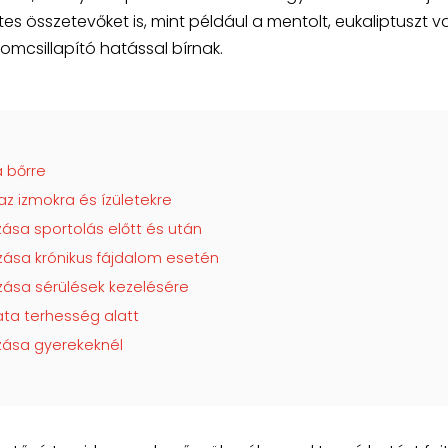
es összetevőket is, mint például a mentolt, eukaliptuszt 
lomcsillapító hatással bírnak.
 bőrre
z izmokra és ízületekre
sa sportolás előtt és után
ása krónikus fájdalom esetén
ása sérülések kezelésére
ta terhesség alatt
zása gyerekeknél