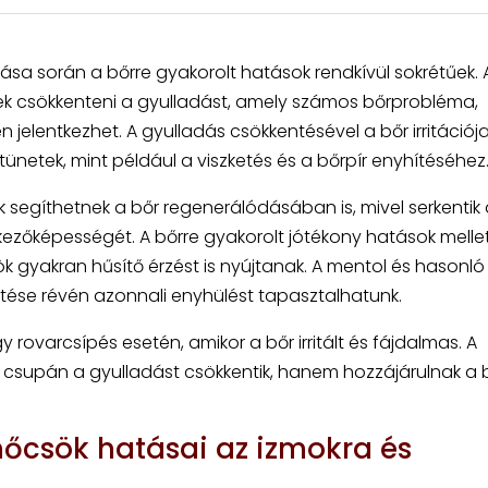
sa során a bőrre gyakorolt hatások rendkívül sokrétűek. 
ek csökkenteni a gyulladást, amely számos bőrprobléma,
elentkezhet. A gyulladás csökkentésével a bőr irritációja
tünetek, mint például a viszketés és a bőrpír enyhítéséhez
 segíthetnek a bőr regenerálódásában is, mivel serkentik 
ekezőképességét. A bőrre gyakorolt jótékony hatások melle
 gyakran hűsítő érzést is nyújtanak. A mentol és hasonló
tése révén azonnali enyhülést tapasztalhatunk.
rovarcsípés esetén, amikor a bőr irritált és fájdalmas. A
csupán a gyulladást csökkentik, hanem hozzájárulnak a 
őcsök hatásai az izmokra és