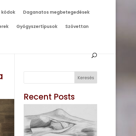
 kódok
Daganatos megbetegedések
erek
Gyógyszertípusok
Szövettan
a
Keresés
Recent Posts