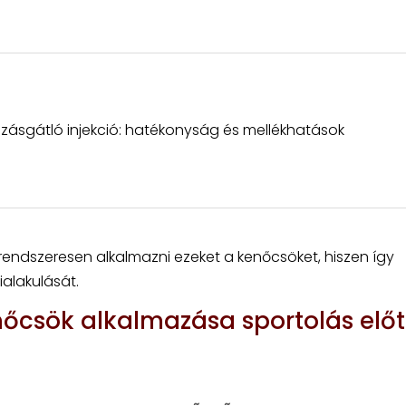
ásgátló injekció: hatékonyság és mellékhatások
endszeresen alkalmazni ezeket a kenőcsöket, hiszen így
alakulását.
őcsök alkalmazása sportolás előt