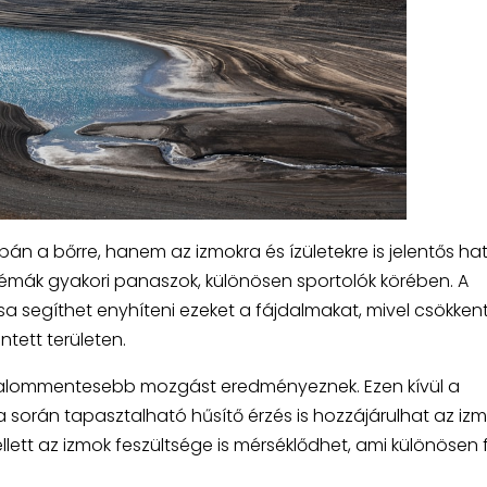
n a bőrre, hanem az izmokra és ízületekre is jelentős ha
lémák gyakori panaszok, különösen sportolók körében. A
 segíthet enyhíteni ezeket a fájdalmakat, mivel csökkent
ntett területen.
jdalommentesebb mozgást eredményeznek. Ezen kívül a
során tapasztalható hűsítő érzés is hozzájárulhat az iz
lett az izmok feszültsége is mérséklődhet, ami különösen