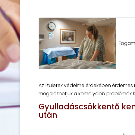
Fogamz
Az ízületek védelme érdekében érdemes r
megelőzhetjük a komolyabb problémák ki
Gyulladáscsökkentő ken
után