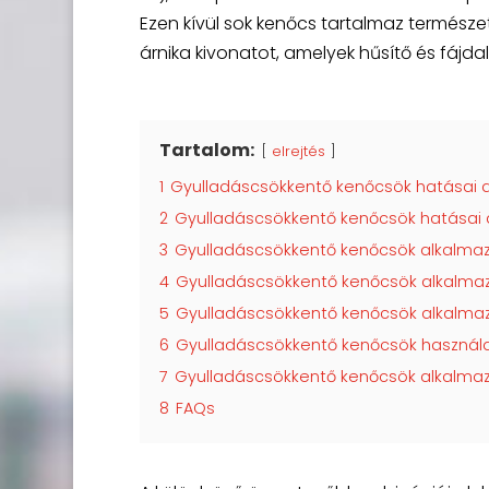
Ezen kívül sok kenőcs tartalmaz természet
árnika kivonatot, amelyek hűsítő és fájda
Tartalom:
elrejtés
1
Gyulladáscsökkentő kenőcsök hatásai a
2
Gyulladáscsökkentő kenőcsök hatásai a
3
Gyulladáscsökkentő kenőcsök alkalmazá
4
Gyulladáscsökkentő kenőcsök alkalmaz
5
Gyulladáscsökkentő kenőcsök alkalmaz
6
Gyulladáscsökkentő kenőcsök használa
7
Gyulladáscsökkentő kenőcsök alkalma
8
FAQs