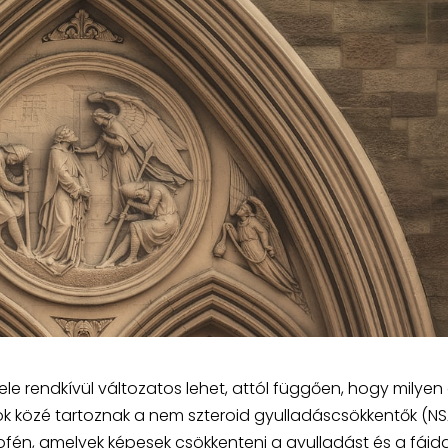
e rendkívül változatos lehet, attól függően, hogy milyen 
k közé tartoznak a nem szteroid gyulladáscsökkentők (NS
rofén, amelyek képesek csökkenteni a gyulladást és a fájd