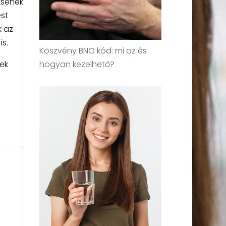
tsenek
st
k az
s.
Köszvény BNO kód: mi az és
hogyan kezelhető?
ek