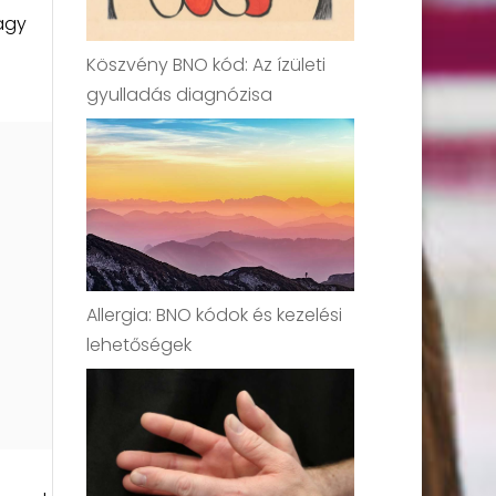
vagy
Köszvény BNO kód: Az ízületi
gyulladás diagnózisa
Allergia: BNO kódok és kezelési
lehetőségek