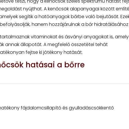
etővé teszi, hogy a kenőcsök széles spektrumú hatást fej
megoldást nyújthat. A kenőcsök alapanyagai között említé
 amelyek segítik a hatóanyagok bőrbe való bejutását. Eze
folyásolják, hanem hozzájárulnak a bőr hidratálásához i
tartalmaznak vitaminokat és ásványi anyagokat is, amely
ják annak állapotát. A megfelelő összetétel tehát
tékonyan fejtse ki jótékony hatását.
őcsök hatásai a bőrre
 hatékony fájdalomcsillapító és gyulladáscsökkentő