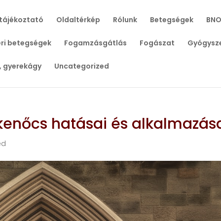
tájékoztató
Oldaltérkép
Rólunk
Betegségek
BNO
ri betegségek
Fogamzásgátlás
Fogászat
Gyógysz
, gyerekágy
Uncategorized
kenőcs hatásai és alkalmazás
ed