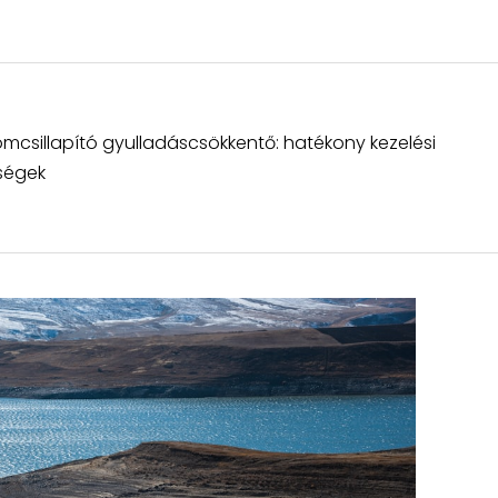
omcsillapító gyulladáscsökkentő: hatékony kezelési
ségek