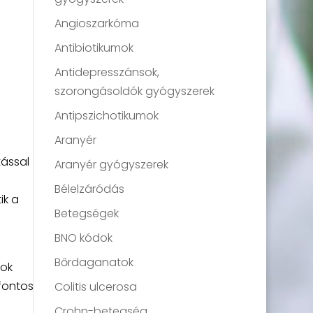
Angioszarkóma
Antibiotikumok
Antidepresszánsok,
szorongásoldók gyógyszerek
Antipszichotikumok
Aranyér
tással
Aranyér gyógyszerek
Bélelzáródás
ik a
Betegségek
BNO kódok
Bőrdaganatok
mok
 fontos
Colitis ulcerosa
Crohn-betegség