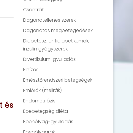
Csontrák
Daganatellenes szerek
Daganatos megbetegedések
Diabétesz: antidiabetikumok,
inzulin gyógyszerek
Divertikulum-gyulladás
Elhízás
Emésztőrendszeri betegségek
Emlőrák (mellrák)
Endometriózis
t és
Epebetegség diéta
Epehólyag-gyulladás
Epehólyagrák