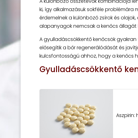
A különböző összetevők kombinációja leh
ki, így alkalmazásuk sokféle problémára 
érdemelnek a különböző zsírok és olajok,
alapanyagok nemcsak a kenőcs állagát be
A gyulladáscsökkentő kenőcsök gyakran 
elősegítik a bőr regenerálódását és javít
kulcsfontosságú ahhoz, hogy a kenőcs ha
Gyulladáscsökkentő ken
Aszpirin: