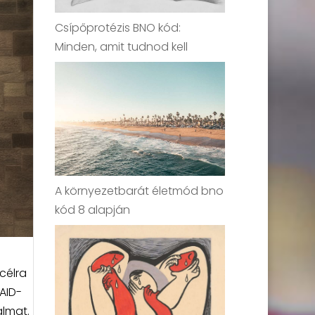
Csípőprotézis BNO kód:
Minden, amit tudnod kell
A környezetbarát életmód bno
kód 8 alapján
célra
AID-
almat.