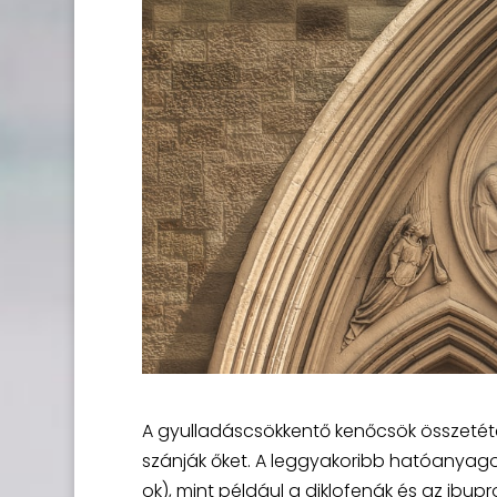
A gyulladáscsökkentő kenőcsök összetétel
szánják őket. A leggyakoribb hatóanyago
ok), mint például a diklofenák és az ibup